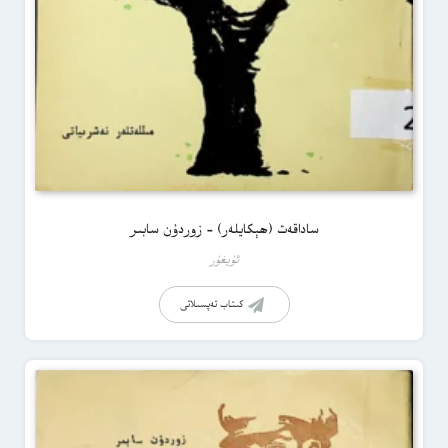
ساداقەت (ھېكايلەر) – زوردۇن سابىر
ئۇيغۇر
كىتاب تەپسىلاتى