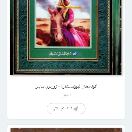
گۈلەمخان (پوۋېسىتلار) – زوردۇن سابىر
ئۇيغۇر
كىتاب تەپسىلاتى