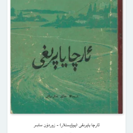
ئارچا ياپرىقى (پوۋېستلار) – زوردۇن سابىر