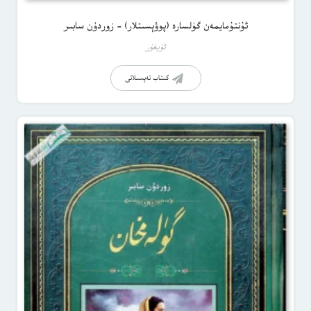
ئۇنتۇمايمەن گۈلسارە (پوۋېسىتلار) – زوردۇن سابىر
ئۇيغۇر
كىتاب تەپسىلاتى