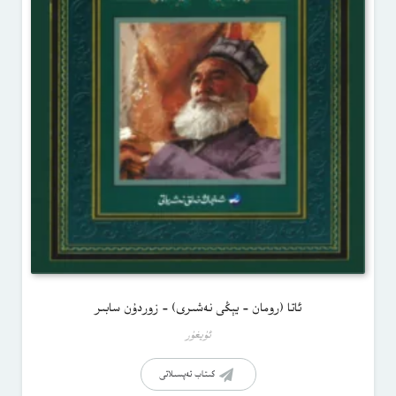
ئاتا (رومان – يېڭى نەشىرى) – زوردۇن سابىر
ئۇيغۇر
كىتاب تەپسىلاتى