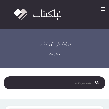
☰
نۆۋەتتىكى ئورنىڭىز:
باشبەت