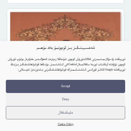
شەخسىيىتىڭىز بىز ئۈچۈنمۇ بەك مۇھىم
توربېكەت ۋە مۇلازىمىتىمىزنى ئەلالاشتۇرۇش ئۈچۈن شۇنداقلا زىيارەت ئەھۋالىدىن خەۋەردار بولۇپ تۇرۇش
ئۈچۈن نۆۋەتتە ئېلكىتاب تورىدا ساقلانمىلار(Cookie)نى ئىشلىتىمىز. بۇنىڭغا قۇشۇلغانلىقىڭىز بىزنىڭ
توربېكەتتە Google ئانالىز قورالىنى ئىشلىتىشىمىزگە قوشۇلغانلىقىڭىزنى بىلدۈرىدۇ. تەپسىلاتى:
Accept
Deny
مايىللىقلار
Cookie Policy