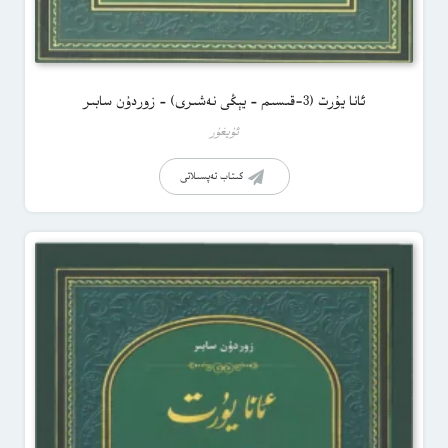
ئانا يۇرت (3-قىسىم – يېڭى نەشىرى) – زوردۇن سابىر
ئۇيغۇر
كىتاب تەپسىلاتى