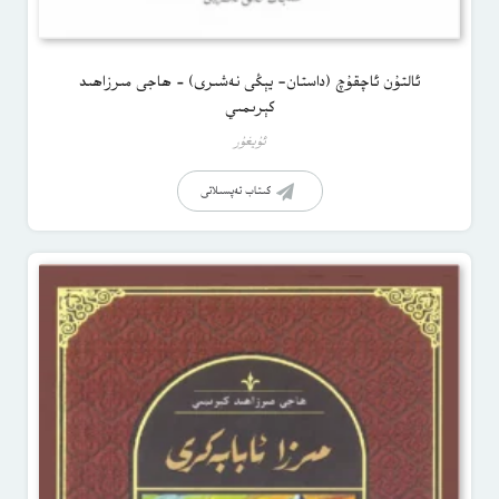
ئالتۇن ئاچقۇچ (داستان- يېڭى نەشىرى) – ھاجى مىرزاھىد
كېرىمىي
ئۇيغۇر
كىتاب تەپسىلاتى