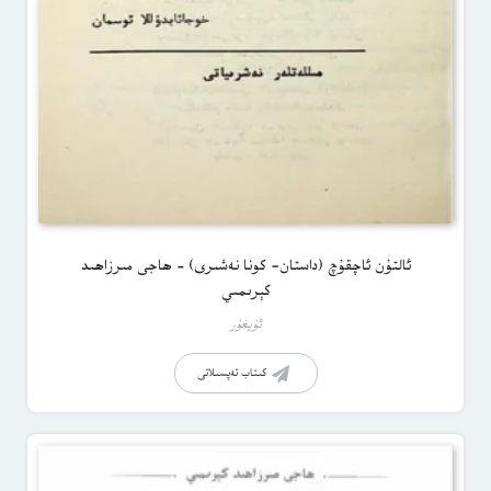
ئالتۇن ئاچقۇچ (داستان- كونا نەشىرى) – ھاجى مىرزاھىد
كېرىمىي
ئۇيغۇر
كىتاب تەپسىلاتى