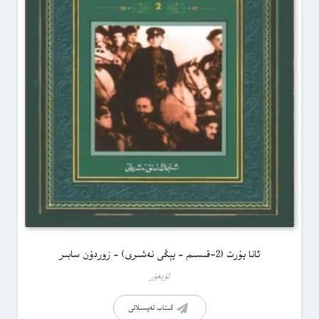
ئانا يۇرت (2-قىسىم – يېڭى نەشىرى) – زوردۇن سابىر
ئۇيغۇر
كىتاب تەپسىلاتى