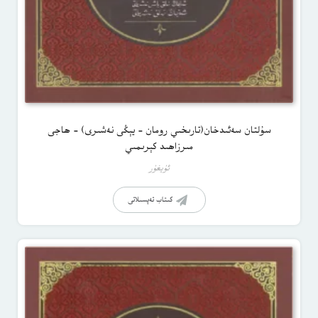
سۇلتان سەئىدخان(تارىخىي رومان – يېڭى نەشىرى) – ھاجى
مىرزاھىد كېرىمىي
ئۇيغۇر
كىتاب تەپسىلاتى