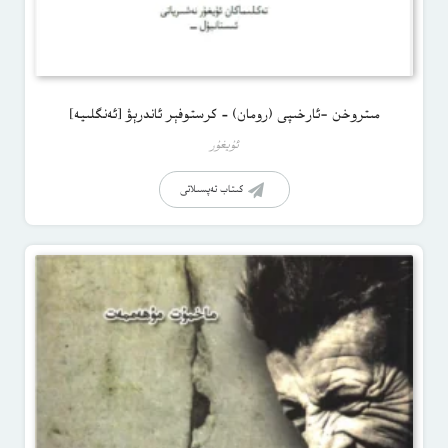
مىتروخن -ئارخىپى (رومان) – كرستوفېر ئاندرېۋ [ئەنگلىيە]
ئۇيغۇر
كىتاب تەپسىلاتى