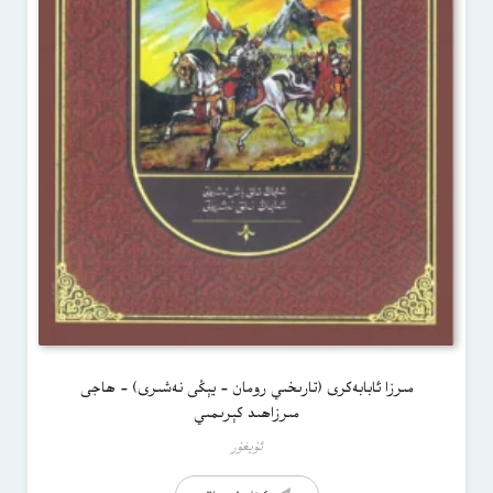
مىرزا ئابابەكرى (تارىخىي رومان – يېڭى نەشىرى) – ھاجى
مىرزاھىد كېرىمىي
ئۇيغۇر