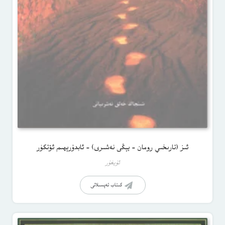
ئىز (تارىخىي رومان – يېڭى نەشىرى) – ئابدۇرېھىم ئۆتكۈر
ئۇيغۇر
كىتاب تەپسىلاتى