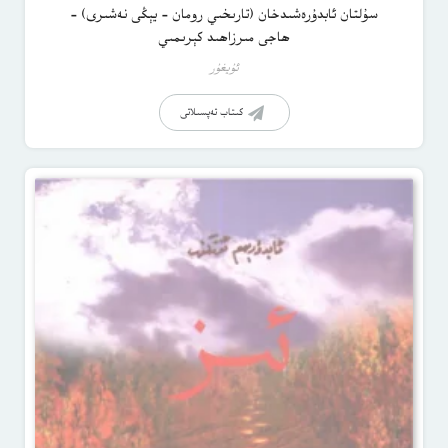
سۇلتان ئابدۇرەشىدخان (تارىخىي رومان – يېڭى نەشىرى) –
ھاجى مىرزاھىد كېرىمىي
ئۇيغۇر
كىتاب تەپسىلاتى