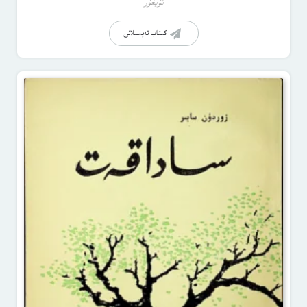
ئۇيغۇر
كىتاب تەپسىلاتى