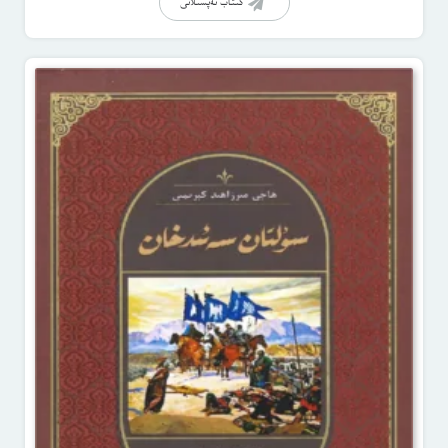
كىتاب تەپسىلاتى