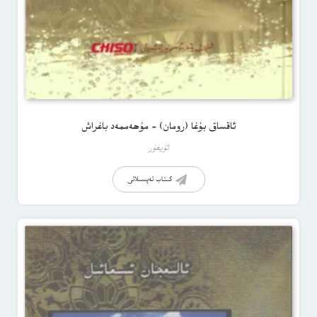
ئاقساق بۇغا (رومان) – مۇھەممەد باغراش
ئۇيغۇر
كىتاب تەپسىلاتى