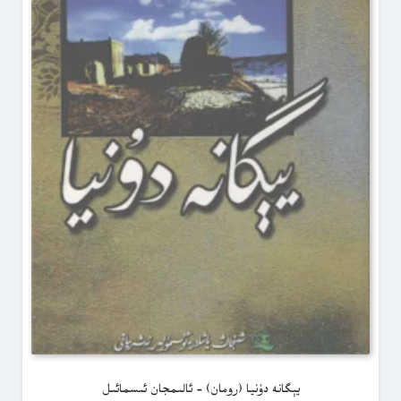
يېگانە دۇنيا (رومان) – ئالىمجان ئىسمائىل