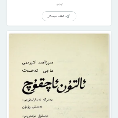
ئۇيغۇر
كىتاب تەپسىلاتى