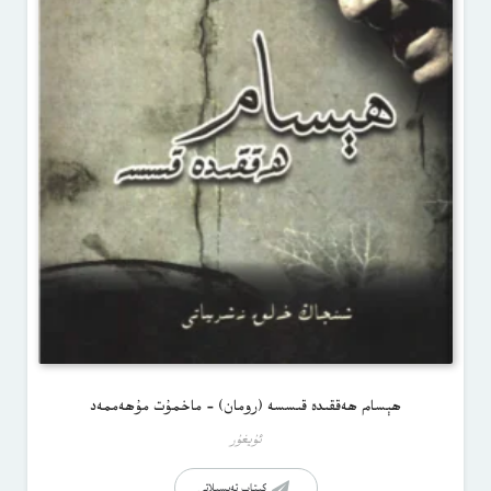
ھېسام ھەققىدە قىسسە (رومان) – ماخمۇت مۇھەممەد
ئۇيغۇر
كىتاب تەپسىلاتى