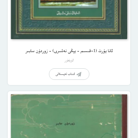
ئانا يۇرت (1-قىسىم – يېڭى نەشىرى) – زوردۇن سابىر
ئۇيغۇر
كىتاب تەپسىلاتى