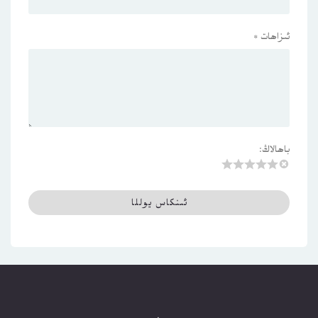
ئىزاھات
*
باھالاڭ: