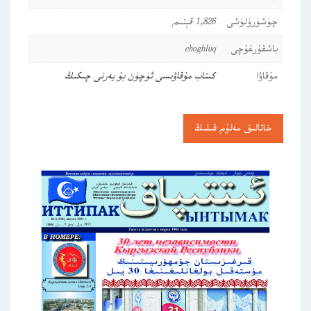
چۈشۈرۈلۈشى
1,826 قېتىم
باشقۇرغۇچى
choghluq
مۇقاۋا
كىتاب مۇقاۋىسى ئۈچۈن بۇ يەرنى چىكىڭ
خاتالىق مەلۇم قىلىڭ