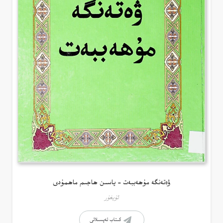
ۋەتەنگە مۇھەببەت – ياسىن ھاجىم ماھمۇدى
ئۇيغۇر
كىتاب تەپسىلاتى