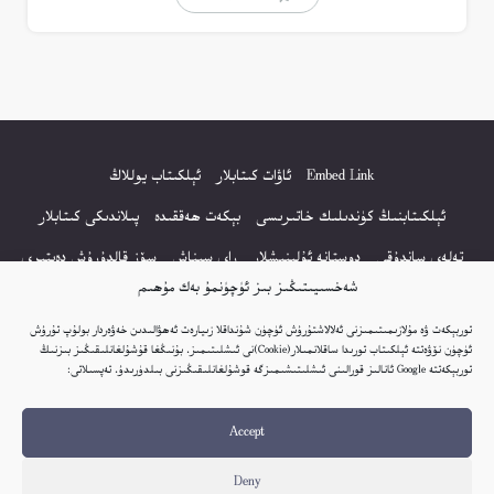
Embed Link
ئاۋات كىتابلار
ئېلكىتاب يوللاڭ
ئېلكىتابنىڭ كۈندىلىك خاتىرىسى
بېكەت ھەققىدە
پىلاندىكى كىتابلار
تەلەي ساندۇقى
دوستانە ئۇلىنىشلار
راي سىناش
سۆز قالدۇرۇش دەپتىرى
شەخسىيىتىڭىز بىز ئۈچۈنمۇ بەك مۇھىم
كۆپ سورالغان سۇئاللار
كىتاب تىزىملىكى
مەخپىيەتلىك باياناتى
توربېكەت ۋە مۇلازىمىتىمىزنى ئەلالاشتۇرۇش ئۈچۈن شۇنداقلا زىيارەت ئەھۋالىدىن خەۋەردار بولۇپ تۇرۇش
نەشىر ھوقۇقى باياناتى
ئۈچۈن نۆۋەتتە ئېلكىتاب تورىدا ساقلانمىلار(Cookie)نى ئىشلىتىمىز. بۇنىڭغا قۇشۇلغانلىقىڭىز بىزنىڭ
توربېكەتتە Google ئانالىز قورالىنى ئىشلىتىشىمىزگە قوشۇلغانلىقىڭىزنى بىلدۈرىدۇ. تەپسىلاتى:
© 2017-2026 تور بېكەتنىڭ بارلىق ھوقۇقى ئېلكىتاب تورى غا مەنسۇپ.
Accept
تور بېكەت ھەققىدە تەكلىپ - پىكىر بولسا، تۆۋەندىكى ئېلخەت ئارقىلىق بېكەت
باشلىقى بىلەن بىۋاستە ئالاقە قىلىڭ: elkitabtori@gmail.com
Deny