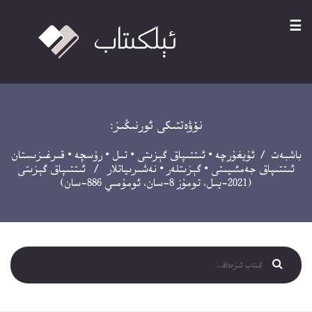
☰
نۆۋەتتىكى ئورنىڭىز:
باشبەت
/
ئۇيغۇرچە
•
ئىتتىپاق گېزىتى
•
تىل
•
رۇسچە
•
قىرغىزىستان
ئىتتىپاق جەمئىيىتى
•
گېزىتلەر
•
نەشىرىياتلار
/ ئىتتىپاق گېزىتى
(2021-يىل، تومۇز 8-سان، ئومۇمىي 886-سان)