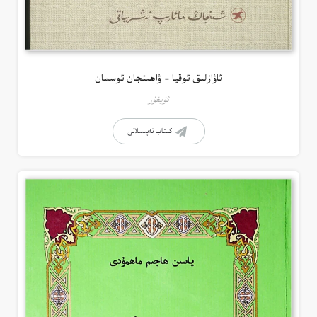
ئاۋازلىق ئوقيا – ۋاھىتجان ئوسمان
ئۇيغۇر
كىتاب تەپسىلاتى