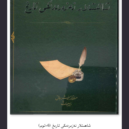
شاھىتلار نەزىردىكى تارىخ (6-توم)