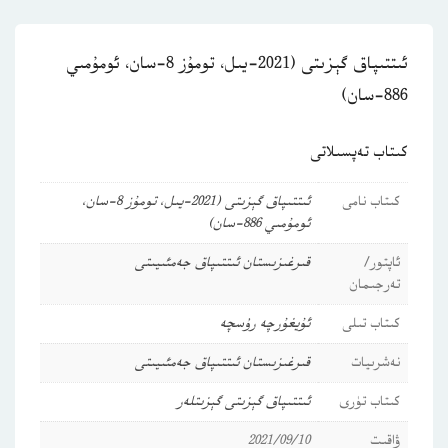
ئىتتىپاق گېزىتى (2021-يىل، تومۇز 8-سان، ئومۇمىي
886-سان)
كىتاب تەپسىلاتى
كىتاب نامى
ئىتتىپاق گېزىتى (2021-يىل، تومۇز 8-سان،
ئومۇمىي 886-سان)
ئاپتور/
قىرغىزىستان ئىتتىپاق جەمئىيىتى
تەرجىمان
كىتاب تىلى
ئۇيغۇرچە
رۇسچە
نەشرىيات
قىرغىزىستان ئىتتىپاق جەمئىيىتى
كىتاب تۈرى
ئىتتىپاق گېزىتى
گېزىتلەر
ۋاقىت
2021/09/10