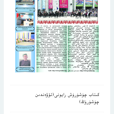
كىتاب چۈشۈرۈش رايونى(تۆۋەندىن
چۈشۈرۈڭ)