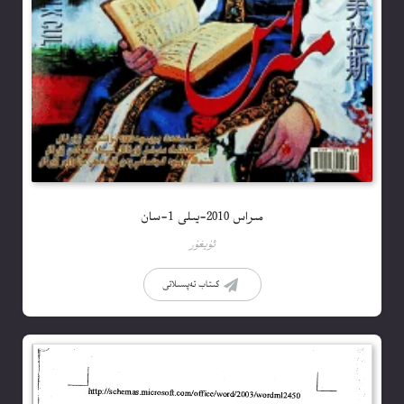
مىراس 2010-يىلى 1-سان
ئۇيغۇر
كىتاب تەپسىلاتى