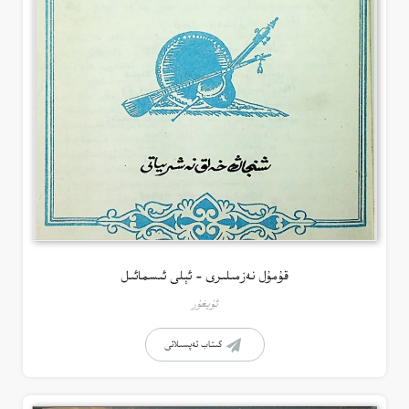
قۇمۇل نەزمىلىرى – ئېلى ئىسمائىل
ئۇيغۇر
كىتاب تەپسىلاتى