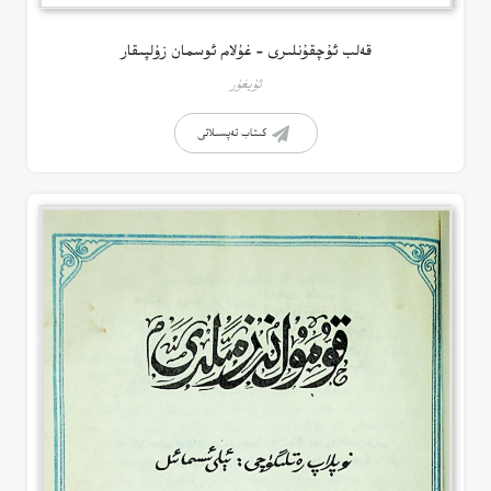
قەلب ئۇچقۇنلىرى – غۇلام ئوسمان زۇلپىقار
ئۇيغۇر
كىتاب تەپسىلاتى