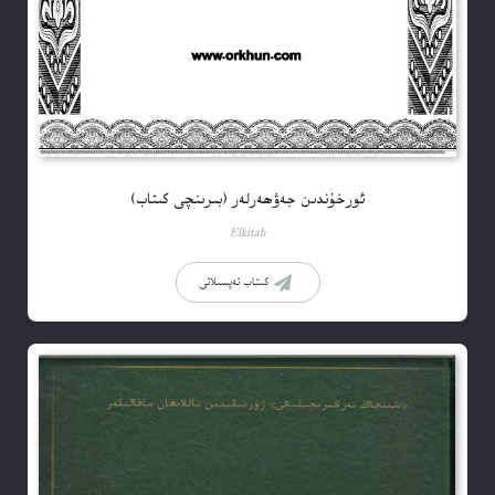
ئورخۇندىن جەۋھەرلەر (بىرىنچى كىتاب)
Elkitab
كىتاب تەپسىلاتى