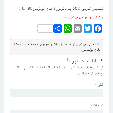
ئىتتىپاق گېزىتى (2021-يىل، تومۇز 8-سان، ئومۇمىي 886-سان)
كىتابنى بۇ يەردىن چۈشۈرۈڭ
WhatsApp
Share
Email
Twitter
Facebook
كىتابلارنى چۈشۈرۈش ئارقىلىق 
نەشىر ھوقۇقى باياناتى
مىزغا قوشۇ
لغان بولىسىز.
كىتابغا باھا بېرىڭ
ئېلېكتىرونلۇق خەت ئادرېسىڭىز ئاشكارىلانمايدۇ.
*
بەلگىسى بارلار
چوقۇم تولدۇرۇلىدۇ
ئاتى
*
ئېلخەت
*