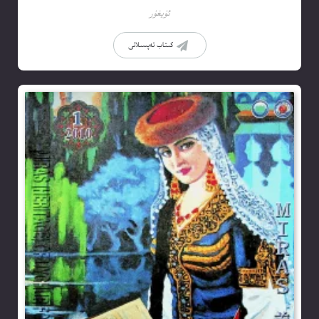
ئۇيغۇر
كىتاب تەپسىلاتى