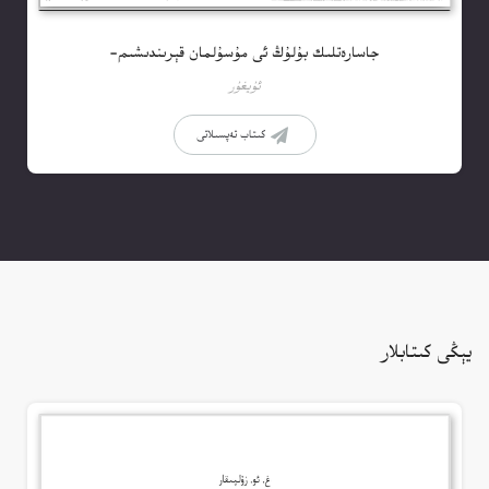
جاسارەتلىك بۇلۇڭ ئى مۇسۇلمان قېرىندىشىم-
ئۇيغۇر
كىتاب تەپسىلاتى
يېڭى كىتابلار