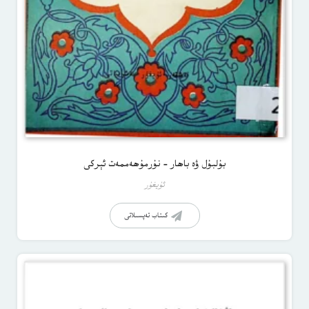
بۇلبۇل ۋە باھار – نۇرمۇھەممەت ئېركى
ئۇيغۇر
كىتاب تەپسىلاتى