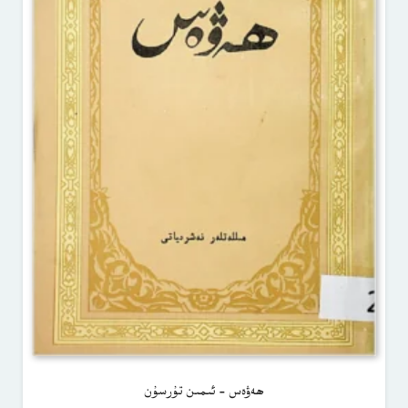
ھەۋەس – ئىمىن تۇرسۇن