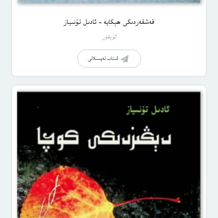
قەشقەردىكى ھېكايە – ئادىل تۇنىياز
ئۇيغۇر
كىتاب تەپسىلاتى