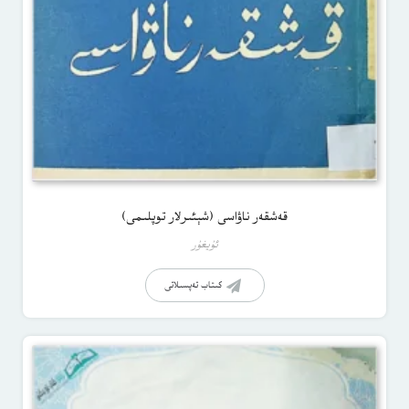
قەشقەر ناۋاسى (شېئىرلار توپلىمى)
ئۇيغۇر
كىتاب تەپسىلاتى