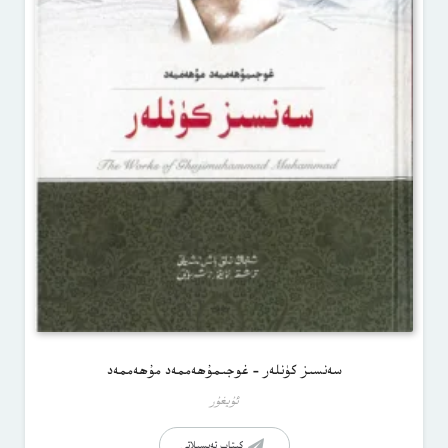
سەنسىز كۈنلەر – غوجىمۇھەممەد مۇھەممەد
ئۇيغۇر
كىتاب تەپسىلاتى