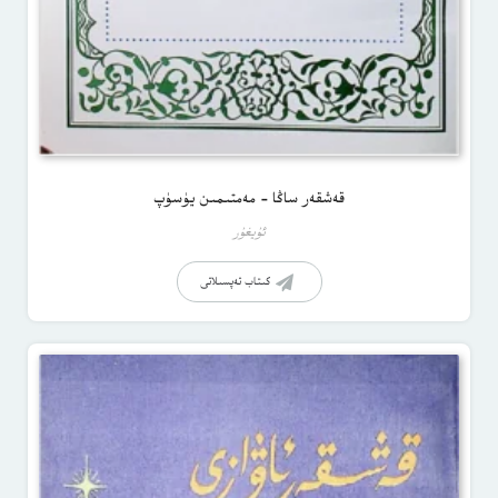
قەشقەر ساڭا – مەمتىمىن يۈسۈپ
ئۇيغۇر
كىتاب تەپسىلاتى