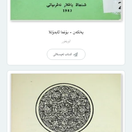
يەلكەن – بۇغدا ئابدۇللا
ئۇيغۇر
كىتاب تەپسىلاتى