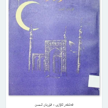
قەشقەر ئاۋازى – قۇربان ئىمىن