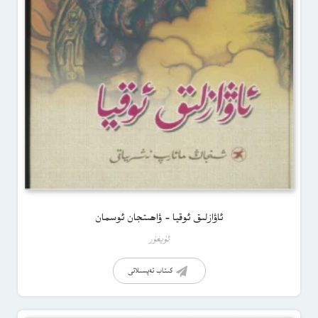
ئاۋازلىق ئوقيا – ۋاھىتجان ئوسمان
ئۇيغۇر
كىتاب تەپسىلاتى