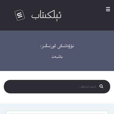
☰
نۆۋەتتىكى ئورنىڭىز:
باشبەت