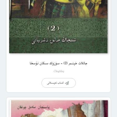
جاللات خېنىم (2) – سۈزۈك سىكان نۇسخا
Choghluq
كىتاب تەپسىلاتى