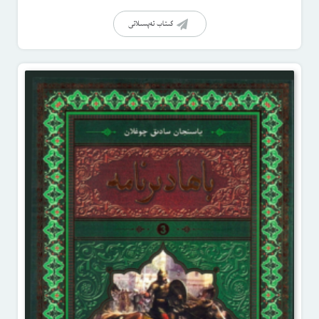
كىتاب تەپسىلاتى