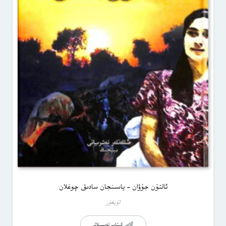
ئالتۇن جۇۋان – ياسىنجان سادىق چوغلان
ئۇيغۇر
كىتاب تەپسىلاتى