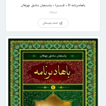
باھادىرنامە (2 – قىسىم) – ياسىنجان سادىق چوغلان
Elkitab
كىتاب تەپسىلاتى