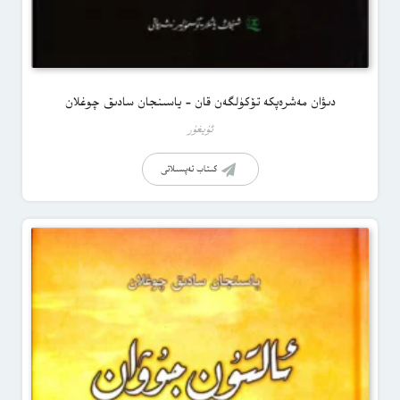
دىۋان مەشرەپكە تۆكۈلگەن قان – ياسىنجان سادىق چوغلان
ئۇيغۇر
كىتاب تەپسىلاتى