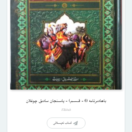
باھادىرنامە (6 – قىسىم) – ياسىنجان سادىق چوغلان
Elkitab
كىتاب تەپسىلاتى