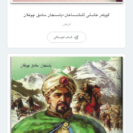
كۈيلەر خانىشى ئاماننىساخان-ياسىنجان سادىق چوغلان
ئۇيغۇر
كىتاب تەپسىلاتى