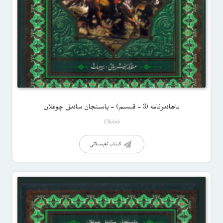
باھادىرنامە (3 – قىسىم) – ياسىنجان سادىق چوغلان
Elkitab
كىتاب تەپسىلاتى