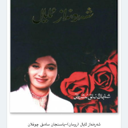
شەرەنداز ئايال (رومان)-ياسىنجان سادىق چوغلان