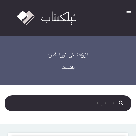
☰
نۆۋەتتىكى ئورنىڭىز:
باشبەت