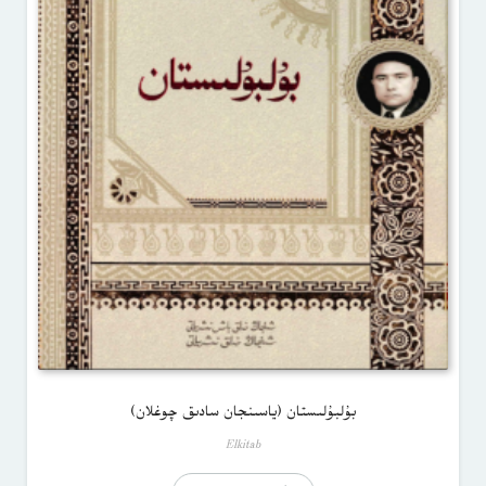
بۇلبۇلىستان (ياسىنجان سادىق چوغلان)
Elkitab