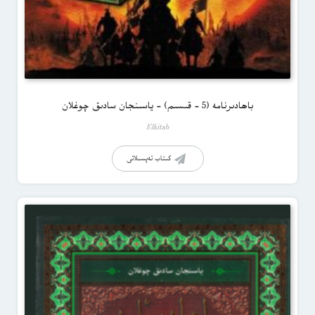
باھادىرنامە (5 – قىسىم) – ياسىنجان سادىق چوغلان
Elkitab
كىتاب تەپسىلاتى