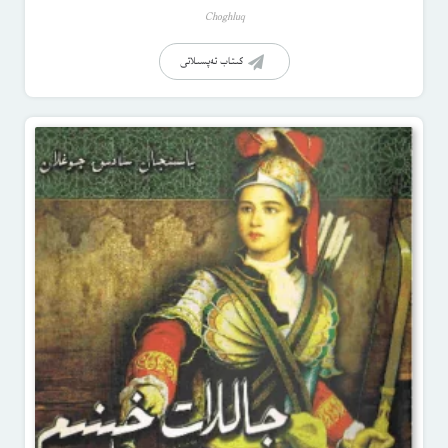
Choghluq
كىتاب تەپسىلاتى