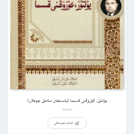
يۇلتۇز، كۆزۈڭنى قىسما (ياسىنجان سادىق چوغلان)
Elkitab
كىتاب تەپسىلاتى