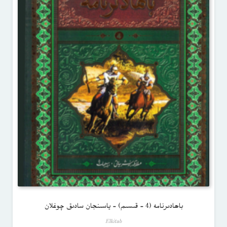
باھادىرنامە (4 – قىسىم) – ياسىنجان سادىق چوغلان
Elkitab