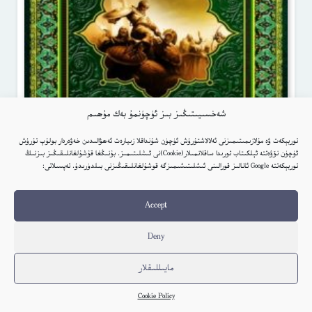
شەخسىيىتىڭىز بىز ئۈچۈنمۇ بەك مۇھىم
توربېكەت ۋە مۇلازىمىتىمىزنى ئەلالاشتۇرۇش ئۈچۈن شۇنداقلا زىيارەت ئەھۋالىدىن خەۋەردار بولۇپ تۇرۇش
ئۈچۈن نۆۋەتتە ئېلكىتاب تورىدا ساقلانمىلار(Cookie)نى ئىشلىتىمىز. بۇنىڭغا قۇشۇلغانلىقىڭىز بىزنىڭ
توربېكەتتە Google ئانالىز قورالىنى ئىشلىتىشىمىزگە قوشۇلغانلىقىڭىزنى بىلدۈرىدۇ. تەپسىلاتى:
باھادىرنامە (1 – قىسىم) – ياسىنجان سادىق چوغلان
Accept
Elkitab
Deny
كىتاب تەپسىلاتى
مايىللىقلار
Cookie Policy