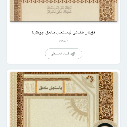
كۈيلەر خانىشى (ياسىنجان سادىق چوغلان)
Elkitab
كىتاب تەپسىلاتى