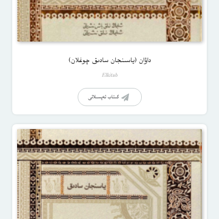
داۋان (ياسىنجان سادىق چوغلان)
Elkitab
كىتاب تەپسىلاتى