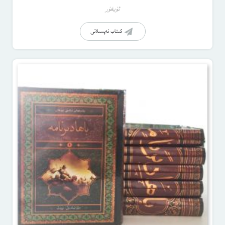
ئۇيغۇر
كىتاب تەپسىلاتى