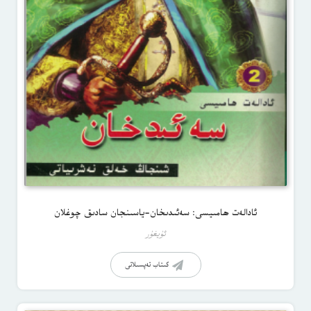
ئادالەت ھامىيسى: سەئىدىخان-ياسىنجان سادىق چوغلان
ئۇيغۇر
كىتاب تەپسىلاتى