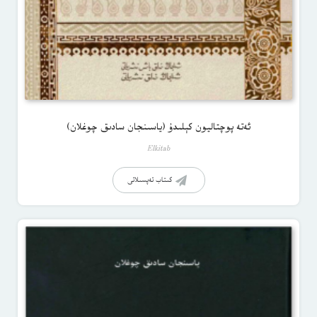
ئەتە پوچتاليون كېلىدۇ (ياسىنجان سادىق چوغلان)
Elkitab
كىتاب تەپسىلاتى