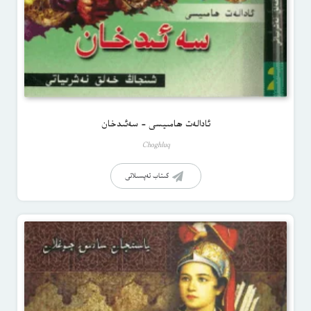
ئادالەت ھامىيسى – سەئىدخان
Choghluq
كىتاب تەپسىلاتى