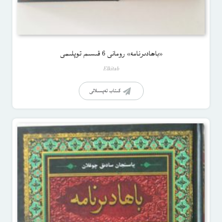
«باھادىرنامە» رومانى 6 قىسىم توپلىمى
Elkitab
كىتاب تەپسىلاتى