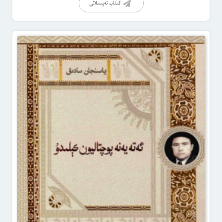
كىتاب تەپسىلاتى