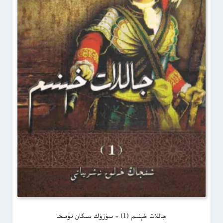
جاللات خېنىم (1) – سۈزۈك سىكان نۇسخا