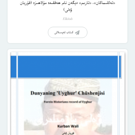
«تەكلىماكان»، «تارىم» دېگەن نام ھەققىدە مۇلاھىزە (قۇربان
ۋەلى)
Elkitab
كىتاب تەپسىلاتى