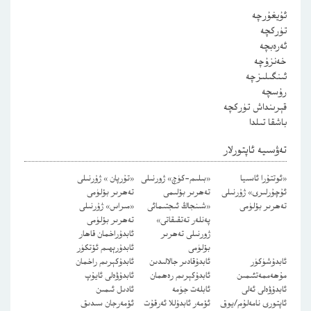
ئۇيغۇرچە
تۈركچە
ئەرەبچە
خەنزۇچە
ئىنگىلىزچە
رۇسچە
قېرىنداش تۈركچە
باشقا تىلدا
تەۋسىيە ئاپتورلار
«ئوتتۇرا ئاسىيا
«بىلىم-كۈچ» ژورنىلى
«تۇرپان » ژۇرنىلى
ئۇچۇرلىرى» ژۇرنىلى
تەھرىر بۆلىمى
تەھرىر بۆلۈمى
تەھرىر بۆلۈمى
«شىنجاڭ ئىجتىمائى
«مىراس» ژۇرنىلى
پەنلەر تەتقىقاتى»
تەھرىر بۆلۈمى
ژورنىلى تەھرىر
ئابدۇراخمان قاھار
بۆلۈمى
ئابدۇرېھىم ئۆتكۈر
ئابدۇشۈكۈر
ئابدۇقادىر جالالىدىن
ئابدۇكېرىم راخمان
مۇھەممەتئىمىن
ئابدۇكېرىم رەھمان
ئابدۇۋەلى ئايۇپ
ئابدۇۋەلى ئەلى
ئابلەت جۈمە
ئادىل ئىمىن
ئاپتورى نامەلۇم/يوق
ئۆمەر ئابدۇللا ئەرقۇت
ئۆمەرجان سىدىق