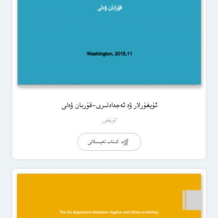
ئۇيغۇرلار ۋە ئەجدادلىرى-قۇربان ۋەلى
ئۇيغۇر
كىتاب تەپسىلاتى