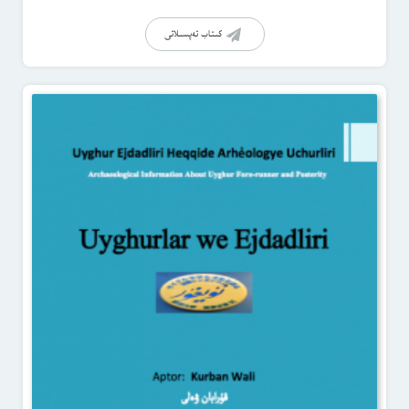
كىتاب تەپسىلاتى