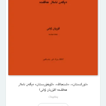
«تۈركىستان»، «شىنجاڭ»، «ئۇيغۇرىستان» دېگەن ناملار
ھەققىدە (قۇربان ۋەلى)
Choghluq