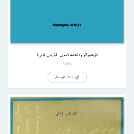
ئۇيغۇرلار ۋە ئەجدادلىرى (قۇربان ۋەلى)
Elkitab
كىتاب تەپسىلاتى