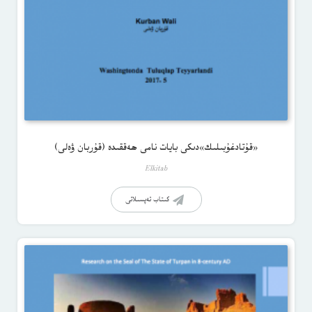
«قۇتادغۇبىلىك»دىكى بايات نامى ھەققىدە (قۇربان ۋەلى)
Elkitab
كىتاب تەپسىلاتى