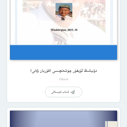
دۇنيانىڭ ئۇيغۇر چۈشەنچىسى (قۇربان ۋەلى)
Elkitab
كىتاب تەپسىلاتى