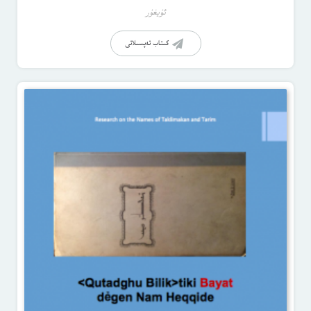
ئۇيغۇر
كىتاب تەپسىلاتى