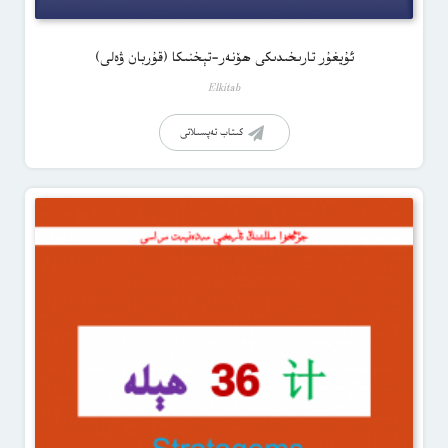
ئۇيغۇر تارىخىدىكى ھۆنەر-تېخنىكا (قۇربان ۋەلى)
Elkitab
كىتاب تەپسىلاتى