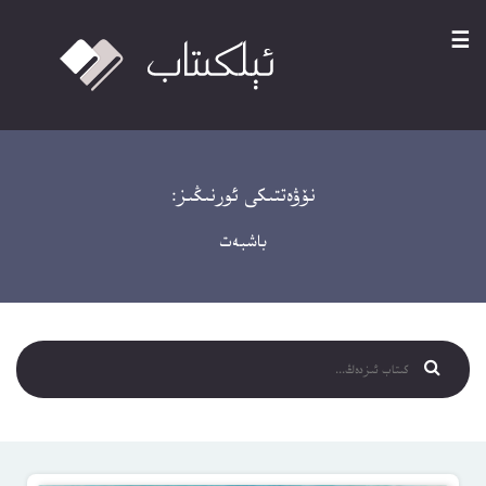
☰
نۆۋەتتىكى ئورنىڭىز:
باشبەت