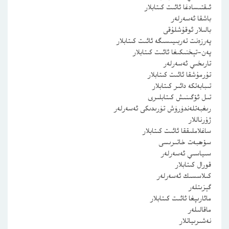
ئىقتىسادغا ئائىت كىتابلار
باشقا ئەسەرلەر
بالىلار ئوقۇشلۇقى
پەرزەنت تەربىيىسىگە ئائىت كىتابلار
پەن-تېخنىكىغا ئائىت كىتابلار
تارىخىي ئەسەرلەر
تۇرمۇشقا ئائىت كىتابلار
تىبابەتكە دائىر كىتابلار
تىل ئۆگىنىش كىتابلىرى
رىغبەتلەندۈرۈش تۈرىدىكى ئەسەرلەر
ژۇرناللار
ساغلاملىققا ئائىت كىتابلار
سۆھبەت خاتىرىسى
سىياسىي ئەسەرلەر
قورال كىتابلار
كىلاسسىك ئەسەرلەر
گېزىتلەر
مائارىپغا ئائىت كىتابلار
ماقالىلەر
نەشىرىياتلار