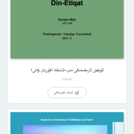
ئۇيغۇر تارىخىدىكى دىن-ئىتىقاد (قۇربان ۋەلى)
Elkitab
كىتاب تەپسىلاتى