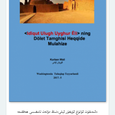
«ئىدىقۇت ئۇلۇغ ئۇيغۇر ئېلى»نىڭ دۆلەت تامغىسى ھەققىدە