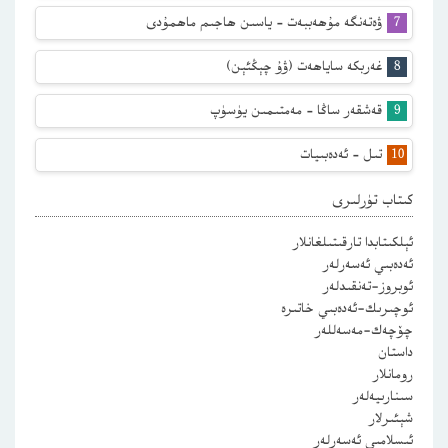
ۋەتەنگە مۇھەببەت – ياسىن ھاجىم ماھمۇدى
غەربكە ساياھەت (ۋۇ چېڭئېن)
قەشقەر ساڭا – مەمتىمىن يۈسۈپ
تىل – ئەدەبىيات
كىتاب تۈرلىرى
ئېلكىتابدا تارقىتىلغانلار
ئەدەبىي ئەسەرلەر
ئوبروز-تەنقىدلەر
ئوچىرىك-ئەدەبىي خاتىرە
چۆچەك-مەسەللەر
داستان
رومانلار
سىنارىيەلەر
شېئىرلار
ئىسلامىي ئەسەرلەر