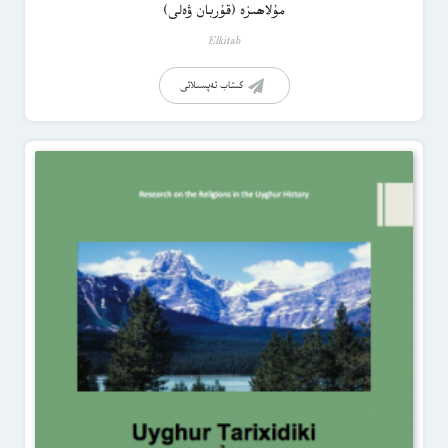
مۇلاھىزە (قۇربان ۋەلى)
Elkitab
كىتاب تەپسىلاتى