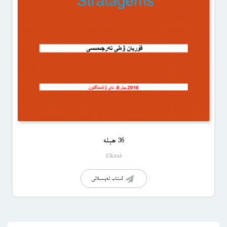
36 ھېلە
Elkitab
كىتاب تەپسىلاتى