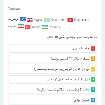
Translate
ئۇيغۇرچە
English
Қазақ тілі
Кыргызча
فارسی
Türkçe
O‘zbekcha
بۇ ھەپتىدە كۆپ چۈشۈرۈلگەن 10 كىتاب
چۈش تەبىرى
لېيىغان بۇلاق (7 قىسىم توپلام)
قۇرئان كەرىم (ئۇيغۇرچە تەرجىمە تېكىسىتى)
ئاۋازلىق ئوقيا – ۋاھىتجان ئوسمان
قەلب ئۇچقۇنلىرى – غۇلام ئوسمان زۇلپىقار
شىرىن بۇلاق