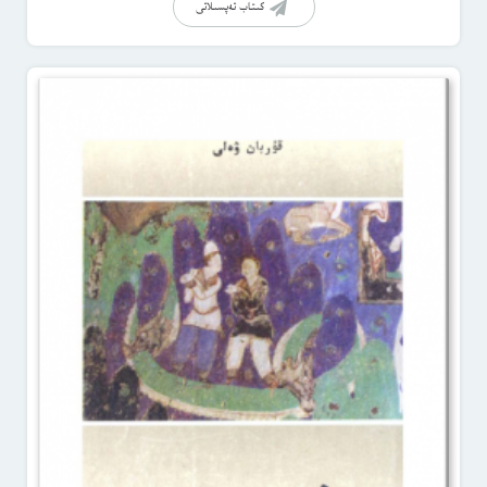
كىتاب تەپسىلاتى