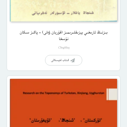
بىزنىڭ تارىخىي يېزىقلىرىمىز (قۇربان ۋەلى) – پاكىز سىكان
نۇسخا
Choghluq
كىتاب تەپسىلاتى