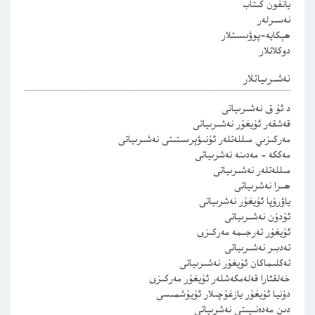
يانفون كىتاب
نەسىرلەر
ھېكايە-پوۋىسىتلار
دوكلاتلار
نەشىرىياتلار
د ئۇ ق نەشىرىياتى
قەشقەر ئۇيغۇر نەشىرىياتى
مەركىزىي مىللەتلەر ئۇنىۋېرسىتىتى نەشىرىياتى
مەككە – مەدىنە نەشرىياتى
مىللەتلەر نەشىرىياتى
ھىرا نەشرىياتى
ياۋرۇپا ئۇيغۇر نەشرىياتى
ئۇدۇن نەشىرىياتى
ئۇيغۇر تەرجىمە مەركىزى
تەدبىر نەشىرىياتى
تەكلىماكان ئۇيغۇر نەشىرىياتى
خەلقئارا قەلەمكەشلەر ئۇيغۇر مەركىزى
دۇنيا ئۇيغۇر يازغۇچىلار ئۇيۇشمىسى
دىن مەدەنىيىتى نەشرىياتى