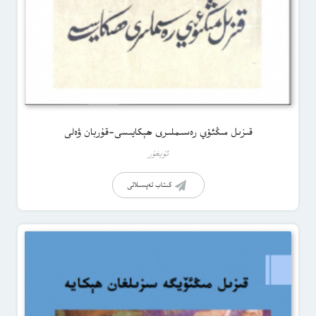
قىزىل مىڭئۆي رەسىملىرى ھېكايىسى-قۇربان ۋەلى
ئۇيغۇر
كىتاب تەپسىلاتى