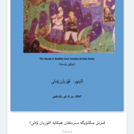
قىزىل مىڭئۆيگە سىزىلغان ھېكايە (قۇربان ۋەلى)
Elkitab