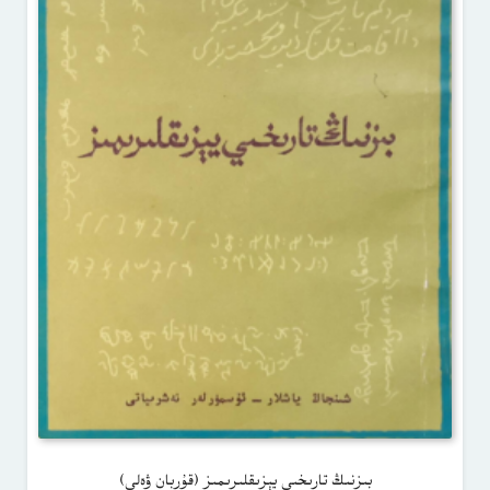
بىزنىڭ تارىخىي يېزىقلىرىمىز (قۇربان ۋەلى)