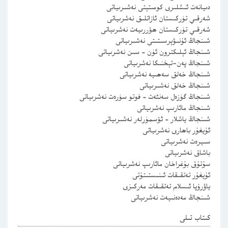
دىيانەت ئىشلىرى كومىتېتى نەشىرىياتى
شەرقىي تۈركىستان ئازاتلىق نەشرىياتى
شەرقىي تۈركىستان ھۆررىيەت نەشرىياتى
شىنجاڭ ئۇنىۋېرسىتىتى نەشىرىياتى
شىنجاڭ ئېلىكترون ئۈن – سىن نەشرىياتى
شىنجاڭ پەن-تېخنىكا نەشرىياتى
شىنجاڭ خەلق سەھىيە نەشرىياتى
شىنجاڭ خەلق نەشىرىياتى
شىنجاڭ گۈزەل سەنئەت – فوتو سۈرەت نەشرىياتى
شىنجاڭ مائارىپ نەشرىياتى
شىنجاڭ ياشلار – ئۆسمۈرلەر نەشىرىياتى
ئۇيغۇر باھارى نەشرىياتى
سىيرەت نەشرىياتى
باشاق نەشرىياتى
سۇتۇق بۇغراخان مائارىپ نەشرىياتى
ئۇيغۇر تەتقىقات ئىنىستىتۇتى
ياۋرۇپا ئىسلام تەتقىقات مەركىزى
شىنجاڭ مەدەنىيەت نەشرىياتى
كىتاب تىلى