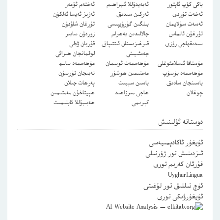
ياكى كۆپ ئاپتور
ئەبەيدۇللا ئىبراھىم
ئەختەم ئۆمەر
ئەخەت تۇردى
ئەركىن سىدىق
ئەزىز ئەيسا ئەلكۈن
ئەسەت سۇلايمان
بىلگىن گۇرۇپپىسى
تۇرغان شاۋدۇن
تۇرغۇن ئالماس
جالالىدىن بەھرام
زوردۇن سابىر
سىدىقھاجى رۇزى
قىرغىزىستان ئىتتىپاق
قۇربان ۋەلى
جەمئىيىتى
لوقمانجان ھىرائى
مۇستافا ئىسلامئوغلى
مۇھەممەت ئوسمان
مۇھەممەد سالىھ
مۇھەممەد يۈسۈپ
مەمتىمىن ھوشۇر
نەبىجان تۇرسۇن
ياسىنجان سادىق
ياسىن سېيىت
پەرھات جىلان
چوغلان
ھاجى مىرزاھىد
ھېيتاخۇن مەمتىمىن
كېرىمى
ھەبىبۇللا ئابلىمىت
دوستانە ئۇلىنىش
ئۇيغۇر ئاكادېمىيەسى
ئىزدىنىش تور ژۇرنىلى
قۇرئان كەرىم تورى
UyghurLingua
ئۈچ تىللىق تور لۇغىتى
ئۇيغۇرۋىكى تورى