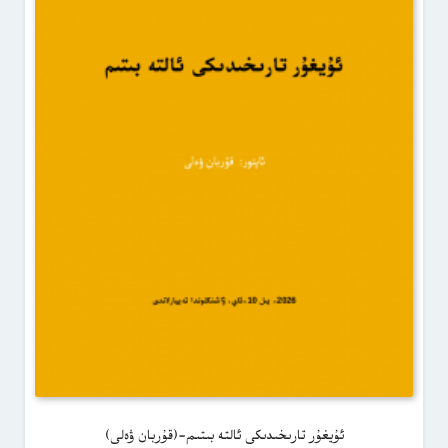
ئۇيغۇر تارىخىدىكى ئالتە بىتىم-(قۇربان ۋەلى)