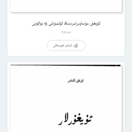
ئۇيغۇر مۇساپىرلىرىنىڭ ئۆتمۈشى ۋە بۈگۈنى
Elkitab
كىتاب تەپسىلاتى