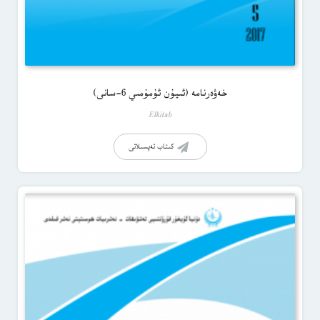
خەۋەرنامە (ئىيۇن ئۇمۇمىي 6-سانى)
Elkitab
كىتاب تەپسىلاتى