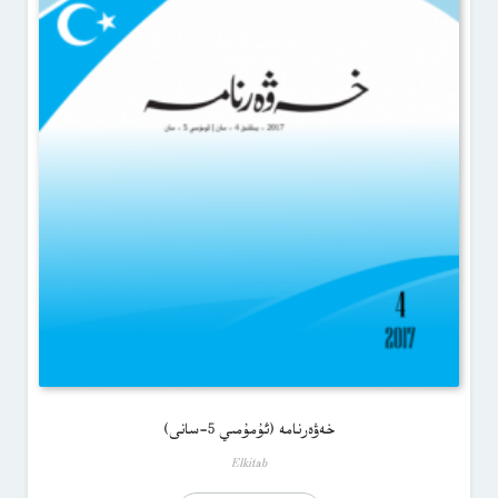
خەۋەرنامە (ئۇمۇمىي 5-سانى)
Elkitab