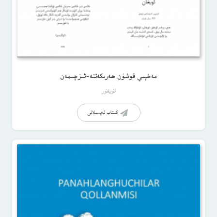
مەخپىي قوشۇن ھەرىكەتتە-ئىزچىمەن
ئۇيغۇر
كىتاب تەپسىلاتى