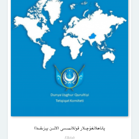
پاناھلانغۇچىلار قوللانمىسى (لاتىن يېزىقىدا)
Elkitab