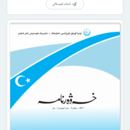
كىتاب تەپسىلاتى