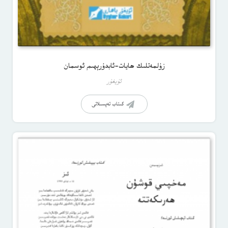
زۇلمەتلىك ھايات-ئابدۇرېھىم ئوسمان
ئۇيغۇر
كىتاب تەپسىلاتى