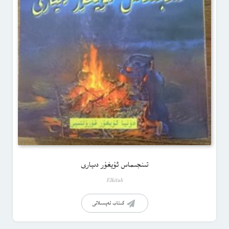
تىنجىماس ئۇيغۇر دىيارى
Elkitab
كىتاب تەپسىلاتى