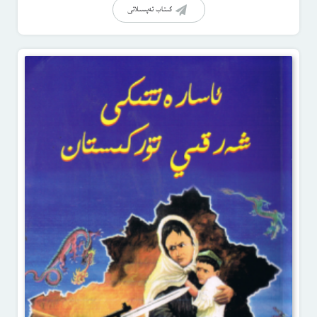
كىتاب تەپسىلاتى