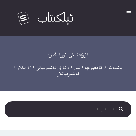
☰
نۆۋەتتىكى ئورنىڭىز:
باشبەت
/
ئۇيغۇرچە
•
تىل
•
د ئۇ ق نەشىرىياتى
•
ژۇرناللار
•
نەشىرىياتلار