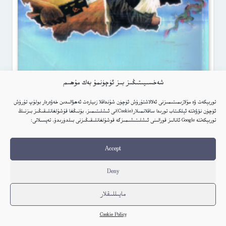
شەخسىيىتىڭىز بىز ئۈچۈنمۇ بەك مۇھىم
ئاسارەتتىكى شەرقىي تۈركىستان(دولقۇن ئىسا)
توربېكەت ۋە مۇلازىمىتىمىزنى ئەلالاشتۇرۇش ئۈچۈن شۇنداقلا زىيارەت ئەھۋالىدىن خەۋەردار بولۇپ تۇرۇش
ئۈچۈن نۆۋەتتە ئېلكىتاب تورىدا ساقلانمىلار(Cookie)نى ئىشلىتىمىز. بۇنىڭغا قۇشۇلغانلىقىڭىز بىزنىڭ
Elkitab
توربېكەتتە Google ئانالىز قورالىنى ئىشلىتىشىمىزگە قوشۇلغانلىقىڭىزنى بىلدۈرىدۇ. تەپسىلاتى:
كىتاب تەپسىلاتى
Accept
Deny
مايىللىقلار
Translate
Cookie Policy
ئۇيغۇرچە