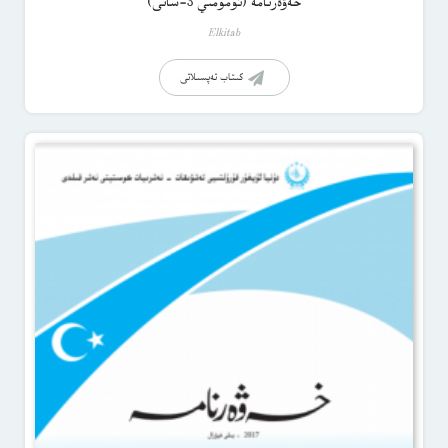
خەۋەرنامە (ئۇمۇمىي 3-سانى)
Elkitab
كىتاب تەپسىلاتى