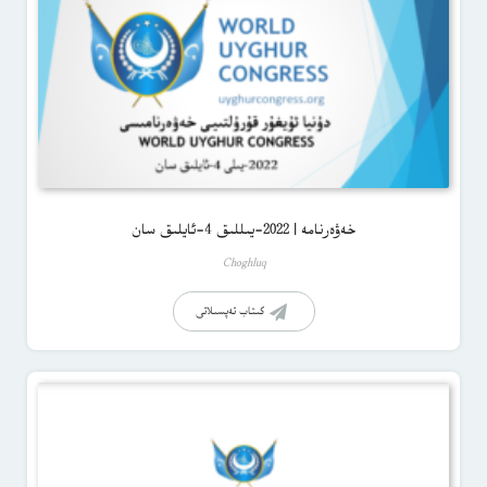
خەۋەرنامە | 2022-يىللىق 4-ئايلىق سان
Choghluq
كىتاب تەپسىلاتى