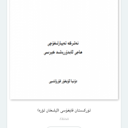
تۈركىستان قايغۇسى (ئېلىخان تۆرە)
Elkitab