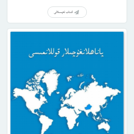
كىتاب تەپسىلاتى