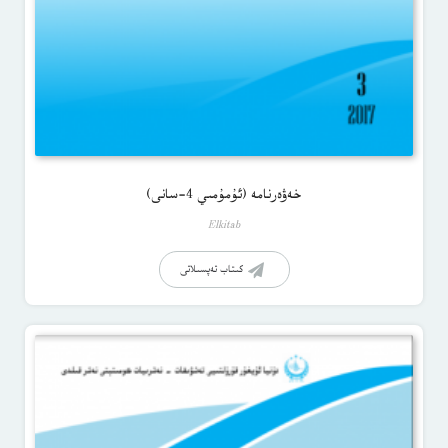
خەۋەرنامە (ئۇمۇمىي 4-سانى)
Elkitab
كىتاب تەپسىلاتى