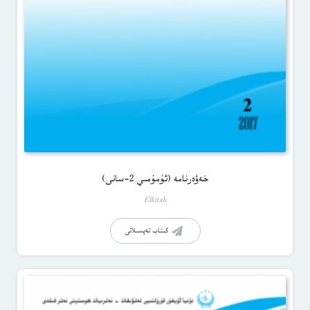
خەۋەرنامە (ئۇمۇمىي 2-سانى)
Elkitab
كىتاب تەپسىلاتى