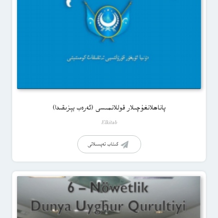
پاناھلانغۇچىلار قوللانمىسى (ئەرەب يېزىقىدا)
Elkitab
كىتاب تەپسىلاتى