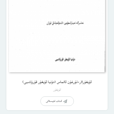
ئۇيغۇرلار-تۇرغۇن ئالماس (دۇنيا ئۇيغۇر قۇرۇلتىيى)
ئۇيغۇر
كىتاب تەپسىلاتى