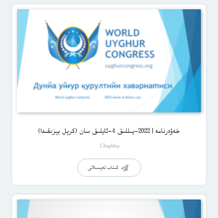
خەۋەرنامە | 2022-يىللىق 4-ئايلىق سان (كرېل يېزىقىدا)
Choghluq
كىتاب تەپسىلاتى