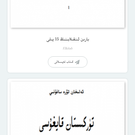
بارىن ئىنقىلابىنىڭ 15 يىلى
Elkitab
كىتاب تەپسىلاتى