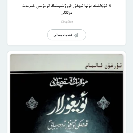
6-نۆۋەتلىك دۇنيا ئۇيغۇر قۇرۇلتىيىنىڭ ئومۇمىي خىزمەت
دوكلاتى
Choghluq
كىتاب تەپسىلاتى