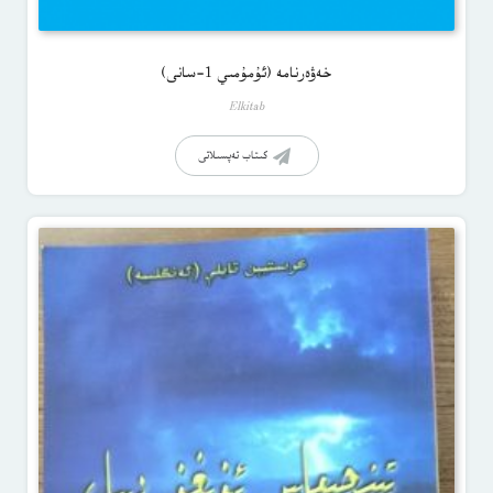
خەۋەرنامە (ئۇمۇمىي 1-سانى)
Elkitab
كىتاب تەپسىلاتى