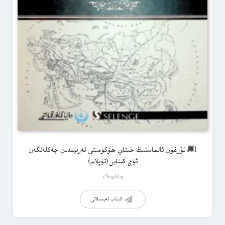
تۇرغۇن ئالماسنىڭ خىتاي ھۆكۈمىتى تەرىپىدىن چەكلەنگەن
ئۈچ كىتابى(توپلام)
Choghluq
كىتاب تەپسىلاتى