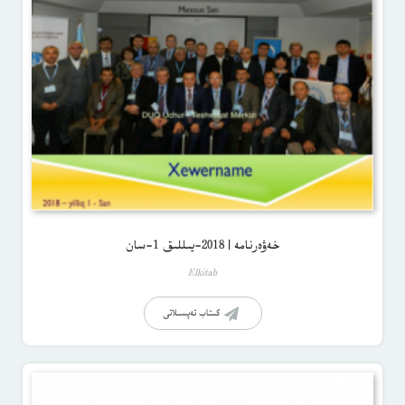
خەۋەرنامە | 2018-يىللىق 1-سان
Elkitab
كىتاب تەپسىلاتى