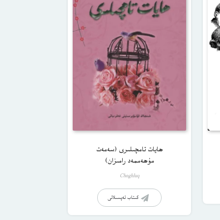
ھايات تامچىلىرى (سەمەت
مۇھەممەد رامىزان)
Choghluq
كىتاب تەپسىلاتى