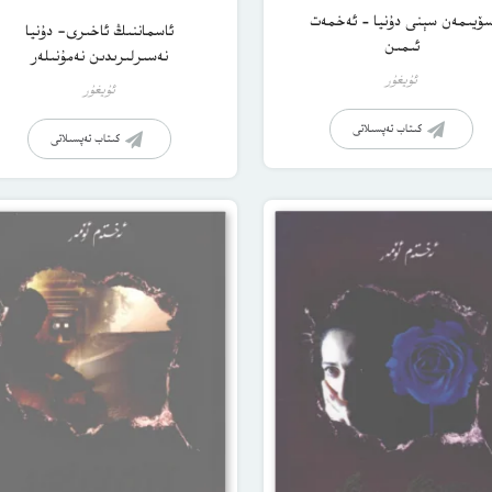
ۆيىمەن سېنى دۇنيا – ئەخمەت
ئاسماننىڭ ئاخىرى- دۇنيا
ئىمىن
نەسىرلىرىدىن نەمۇنىلەر
ئۇيغۇر
ئۇيغۇر
كىتاب تەپسىلاتى
كىتاب تەپسىلاتى