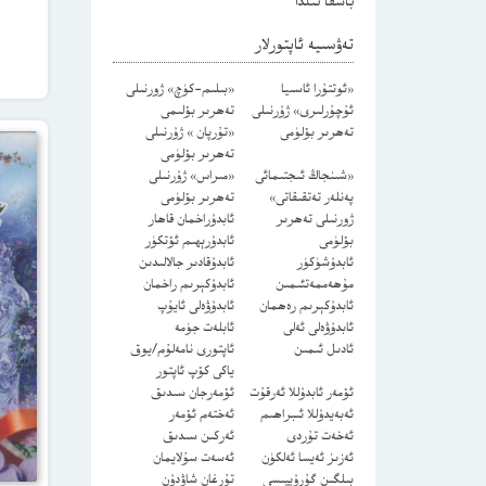
باشقا تىلدا
تەۋسىيە ئاپتورلار
«ئوتتۇرا ئاسىيا
«بىلىم-كۈچ» ژورنىلى
ئۇچۇرلىرى» ژۇرنىلى
تەھرىر بۆلىمى
تەھرىر بۆلۈمى
«تۇرپان » ژۇرنىلى
تەھرىر بۆلۈمى
«شىنجاڭ ئىجتىمائى
«مىراس» ژۇرنىلى
پەنلەر تەتقىقاتى»
تەھرىر بۆلۈمى
ژورنىلى تەھرىر
ئابدۇراخمان قاھار
بۆلۈمى
ئابدۇرېھىم ئۆتكۈر
ئابدۇشۈكۈر
ئابدۇقادىر جالالىدىن
مۇھەممەتئىمىن
ئابدۇكېرىم راخمان
ئابدۇكېرىم رەھمان
ئابدۇۋەلى ئايۇپ
ئابدۇۋەلى ئەلى
ئابلەت جۈمە
ئادىل ئىمىن
ئاپتورى نامەلۇم/يوق
ياكى كۆپ ئاپتور
ئۆمەر ئابدۇللا ئەرقۇت
ئۆمەرجان سىدىق
ئەبەيدۇللا ئىبراھىم
ئەختەم ئۆمەر
ئەخەت تۇردى
ئەركىن سىدىق
ئەزىز ئەيسا ئەلكۈن
ئەسەت سۇلايمان
بىلگىن گۇرۇپپىسى
تۇرغان شاۋدۇن