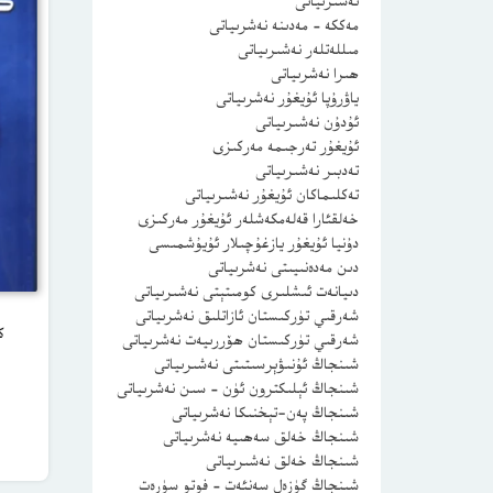
نەشىرىياتى
مەككە – مەدىنە نەشرىياتى
مىللەتلەر نەشىرىياتى
ھىرا نەشرىياتى
ياۋرۇپا ئۇيغۇر نەشرىياتى
ئۇدۇن نەشىرىياتى
ئۇيغۇر تەرجىمە مەركىزى
تەدبىر نەشىرىياتى
تەكلىماكان ئۇيغۇر نەشىرىياتى
خەلقئارا قەلەمكەشلەر ئۇيغۇر مەركىزى
دۇنيا ئۇيغۇر يازغۇچىلار ئۇيۇشمىسى
دىن مەدەنىيىتى نەشرىياتى
دىيانەت ئىشلىرى كومىتېتى نەشىرىياتى
شەرقىي تۈركىستان ئازاتلىق نەشرىياتى
ك
شەرقىي تۈركىستان ھۆررىيەت نەشرىياتى
شىنجاڭ ئۇنىۋېرسىتىتى نەشىرىياتى
شىنجاڭ ئېلىكترون ئۈن – سىن نەشرىياتى
شىنجاڭ پەن-تېخنىكا نەشرىياتى
شىنجاڭ خەلق سەھىيە نەشرىياتى
شىنجاڭ خەلق نەشىرىياتى
شىنجاڭ گۈزەل سەنئەت – فوتو سۈرەت