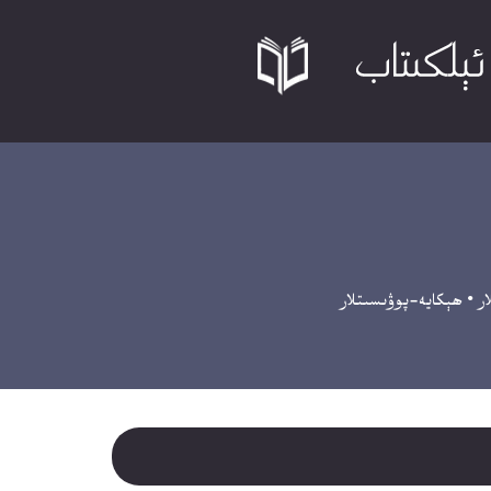
ار
•
ھېكايە-پوۋىسىتلار