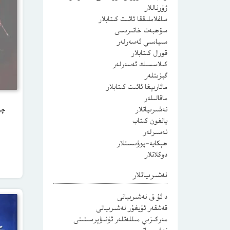
ژۇرناللار
ساغلاملىققا ئائىت كىتابلار
سۆھبەت خاتىرىسى
سىياسىي ئەسەرلەر
قورال كىتابلار
كىلاسسىك ئەسەرلەر
گېزىتلەر
مائارىپغا ئائىت كىتابلار
ماقالىلەر
چۈ
نەشىرىياتلار
يانفون كىتاب
نەسىرلەر
ھېكايە-پوۋىسىتلار
دوكلاتلار
نەشىرىياتلار
د ئۇ ق نەشىرىياتى
قەشقەر ئۇيغۇر نەشىرىياتى
مەركىزىي مىللەتلەر ئۇنىۋېرسىتىتى