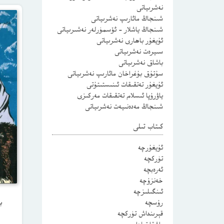
نەشرىياتى
شىنجاڭ مائارىپ نەشرىياتى
شىنجاڭ ياشلار – ئۆسمۈرلەر نەشىرىياتى
ئۇيغۇر باھارى نەشرىياتى
سىيرەت نەشرىياتى
باشاق نەشرىياتى
سۇتۇق بۇغراخان مائارىپ نەشرىياتى
ئۇيغۇر تەتقىقات ئىنىستىتۇتى
ياۋرۇپا ئىسلام تەتقىقات مەركىزى
شىنجاڭ مەدەنىيەت نەشرىياتى
كىتاب تىلى
ئۇيغۇرچە
تۈركچە
ئەرەبچە
خەنزۇچە
ئىنگىلىزچە
رۇسچە
ب
قېرىنداش تۈركچە