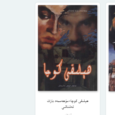
ھېلىقى كوچا-مۇھەممەد بارات
تەشنائىي
ئۇيغۇر