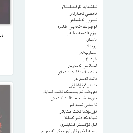
ئېلكىتابدا تارقىتىلغانلار
ئەدەبىي ئەسەرلەر
ئوبروز-تەنقىدلەر
ئوچىرىك-ئەدەبىي خاتىرە
چۆچەك-مەسەللەر
دې
داستان
رومانلار
سىنارىيەلەر
شېئىرلار
ئىسلامىي ئەسەرلەر
ئىقتىسادغا ئائىت كىتابلار
باشقا ئەسەرلەر
بالىلار ئوقۇشلۇقى
پەرزەنت تەربىيىسىگە ئائىت كىتابلار
پەن-تېخنىكىغا ئائىت كىتابلار
تارىخىي ئەسەرلەر
تۇرمۇشقا ئائىت كىتابلار
تىبابەتكە دائىر كىتابلار
تىل ئۆگىنىش كىتابلىرى
رىغبەتلەندۈرۈش تۈرىدىكى ئەسەرلەر