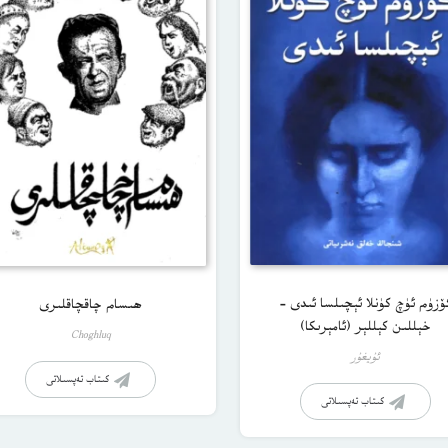
ۆزۈم ئۈچ كۈنلا ئېچىلسا ئىدى –
ھىسام چاقچاقلىرى
خېللىن كېللېر (ئامېرىكا)
Choghluq
ئۇيغۇر
كىتاب تەپسىلاتى
كىتاب تەپسىلاتى