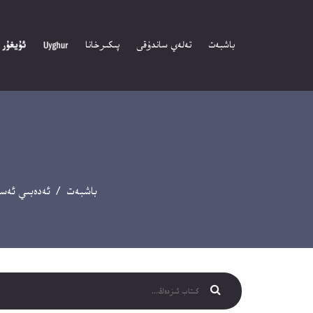
باشبەت
تەلەي ساندۇقى
پىكىرخانا
باشبەت
/
ئەدەبىي ئەسە