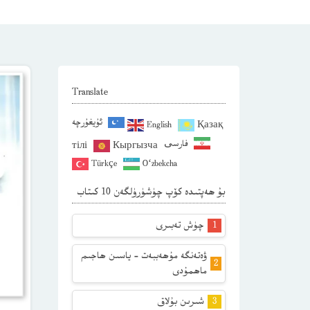
Translate
ئۇيغۇرچە
English
Қазақ
فارسی
тілі
Кыргызча
Türkçe
O‘zbekcha
بۇ ھەپتىدە كۆپ چۈشۈرۈلگەن 10 كىتاب
چۈش تەبىرى
ۋەتەنگە مۇھەببەت – ياسىن ھاجىم
ماھمۇدى
شىرىن بۇلاق