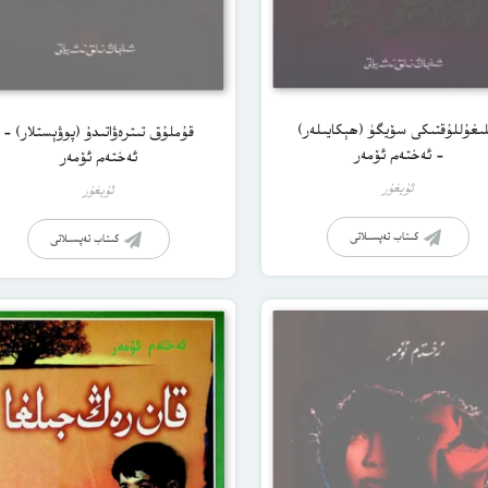
لىغۇللۇقتىكى سۆيگۈ (ھېكايىلەر)
قۇملۇق تىترەۋاتىدۇ (پوۋېستلار) –
– ئەختەم ئۆمەر
ئەختەم ئۆمەر
ئۇيغۇر
ئۇيغۇر
كىتاب تەپسىلاتى
كىتاب تەپسىلاتى