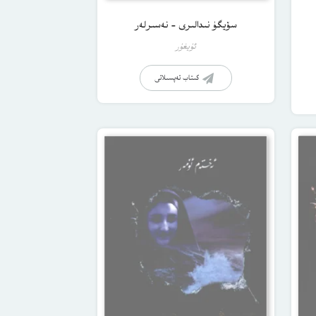
سۆيگۈ نىدالىرى – نەسىرلەر
ئۇيغۇر
كىتاب تەپسىلاتى