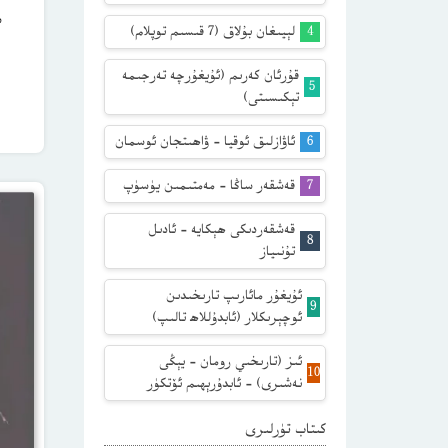
س
لېيىغان بۇلاق (7 قىسىم توپلام)
قۇرئان كەرىم (ئۇيغۇرچە تەرجىمە
تېكىسىتى)
ئاۋازلىق ئوقيا – ۋاھىتجان ئوسمان
قەشقەر ساڭا – مەمتىمىن يۈسۈپ
قەشقەردىكى ھېكايە – ئادىل
تۇنىياز
ئۇيغۇر مائارىپ تارىخىدىن
ئوچېرىكلار (ئابدۇللاھ تالىپ)
ئىز (تارىخىي رومان – يېڭى
نەشىرى) – ئابدۇرېھىم ئۆتكۈر
كىتاب تۈرلىرى