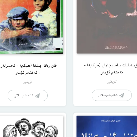
مبەللىك ساھىبجامال (ھېكايە) –
قان رەڭ جىلغا (ھېكايە – نەسىرلەر)
ئەختەم ئۆمەر
– ئەختەم ئۆمەر
ئۇيغۇر
ئۇيغۇر
كىتاب تەپسىلاتى
كىتاب تەپسىلاتى