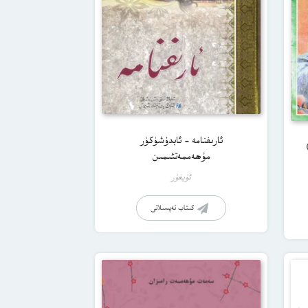
ئارىفنامە – ئابدۇشۈكۈر
مۇھەممەتئىمىن
ئۇيغۇر
كىتاب تەپسىلاتى