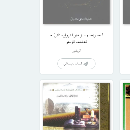
ئاھ، رەھىمسىز دەريا (پوۋېستلار) –
ئەختەم ئۆمەر
ئۇيغۇر
كىتاب تەپسىلاتى