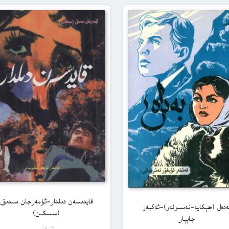
قايدىسەن دىلدار-ئۆمەرجان سىدىق
ەدەل (ھېكايە-نەسىرلەر)-ئەكبەر
(مىسكىن)
جاپپار