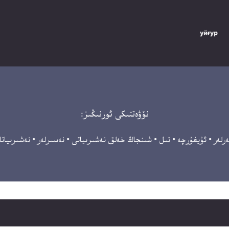
نۆۋەتتىكى ئورنىڭىز:
رلەر
•
ئۇيغۇرچە
•
تىل
•
شىنجاڭ خەلق نەشىرىياتى
•
نەسىرلەر
•
نەشىرىياتل