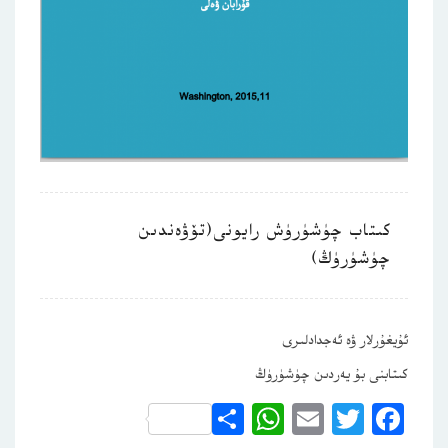
كىتاب چۈشۈرۈش رايونى(تۆۋەندىن
چۈشۈرۈڭ)
ئۇيغۇرلار ۋە ئەجدادلىرى
كىتابنى بۇ يەردىن چۈشۈرۈڭ
WhatsApp
Share
Email
Twitter
Facebook