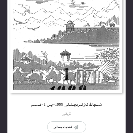
شىنجاڭ تەزكىرىچىلىكى 1999-يىل 1-قىسىم
ئۇيغۇر
كىتاب تەپسىلاتى