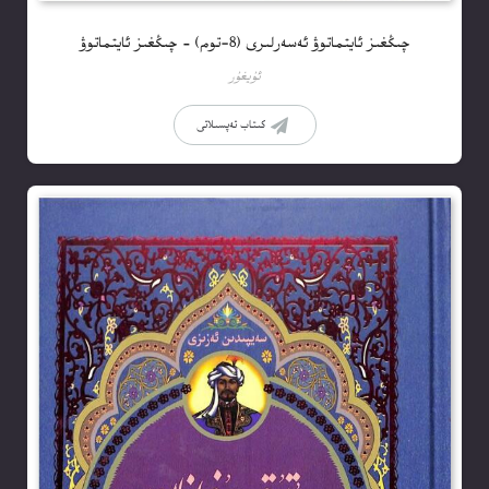
چىڭغىز ئايتماتوۋ ئەسەرلىرى (8-توم) – چىڭغىز ئايتماتوۋ
ئۇيغۇر
كىتاب تەپسىلاتى