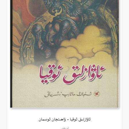
ئاۋازلىق ئوقيا – ۋاھىتجان ئوسمان
ئۇيغۇر