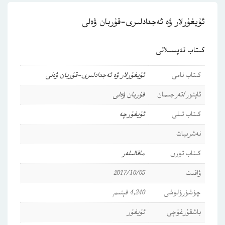
ئۇيغۇرلار ۋە ئەجدادلىرى-قۇربان ۋەلى
كىتاب تەپسىلاتى
كىتاب نامى
ئۇيغۇرلار ۋە ئەجدادلىرى-قۇربان ۋەلى
ئاپتور/تەرجىمان
قۇربان ۋەلى
كىتاب تىلى
ئۇيغۇرچە
نەشرىيات
كىتاب تۈرى
ماقالىلەر
ۋاقىت
2017/10/05
چۈشۈرۈلۈشى
4,240 قېتىم
باشقۇرغۇچى
ئۇيغۇر