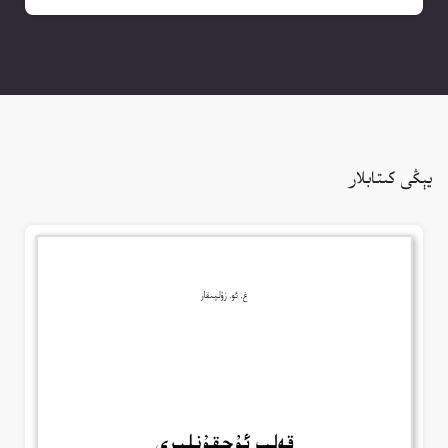
يېڭى كىتابلار