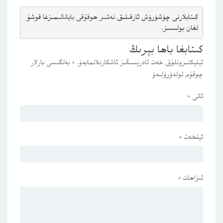
كىتابلارنى چۈشۈرۈش ئارقىلىق 
نەشىر ھوقۇقى باياناتى
مىزغا قوشۇ
لغان بولىسىز.
كىتابغا باھا بېرىڭ
ئېلېكتىرونلۇق خەت ئادرېسىڭىز ئاشكارىلانمايدۇ.
*
بەلگىسى بارلار
چوقۇم تولدۇرۇلىدۇ
ئاتى
*
ئېلخەت
*
ئىزاھات
*