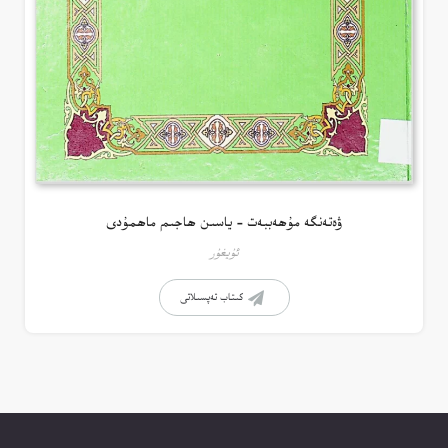
ۋەتەنگە مۇھەببەت – ياسىن ھاجىم ماھمۇدى
ئۇيغۇر
كىتاب تەپسىلاتى