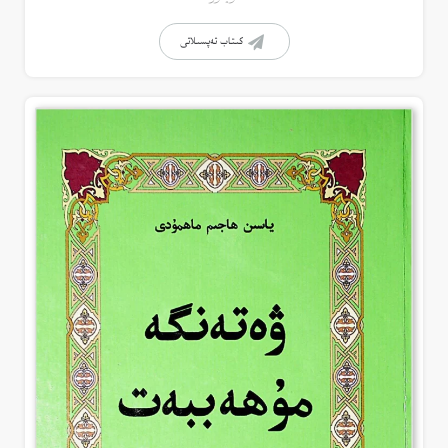
كىتاب تەپسىلاتى