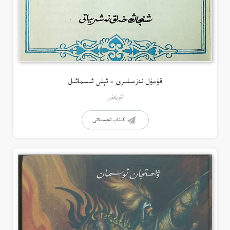
قۇمۇل نەزمىلىرى – ئېلى ئىسمائىل
ئۇيغۇر
كىتاب تەپسىلاتى