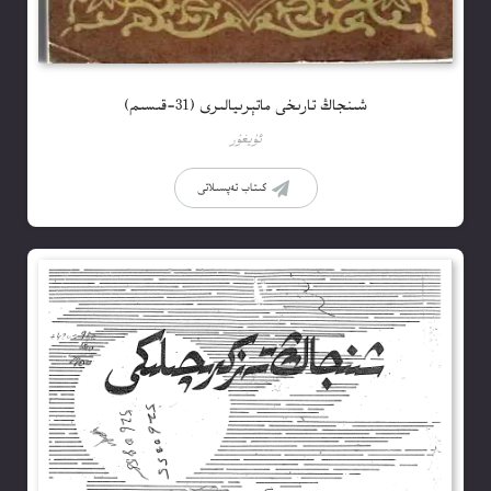
شىنجاڭ تارىخى ماتېرىيالىرى (31-قىسىم)
ئۇيغۇر
كىتاب تەپسىلاتى