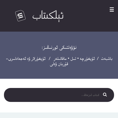
☰
نۆۋەتتىكى ئورنىڭىز:
باشبەت
/
ئۇيغۇرچە
•
تىل
•
ماقالىلەر
/ ئۇيغۇرلار ۋە ئەجدادلىرى-
قۇربان ۋەلى