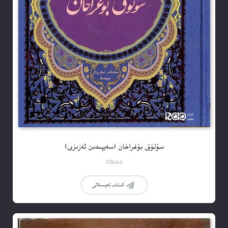
سۇتۇق بۇغراخان (سەيپىدىن ئەزىزى)
Elkitab
كىتاب تەپسىلاتى