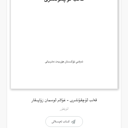
قەلب ئۇچقۇنلىرى – غۇلام ئوسمان زۇلپىقار
ئۇيغۇر
كىتاب تەپسىلاتى