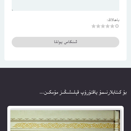
باھالاڭ:
بۇ كىتابلارنىمۇ ياقتۇرۇپ قېلىشىڭىز مۇمكىن...