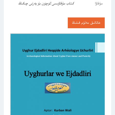
مۇقاۋا
كىتاب مۇقاۋىسى ئۈچۈن بۇ يەرنى چىكىڭ
خاتالىق مەلۇم قىلىڭ