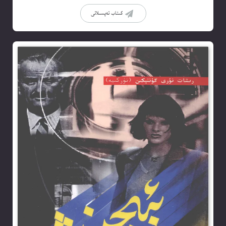
كىتاب تەپسىلاتى