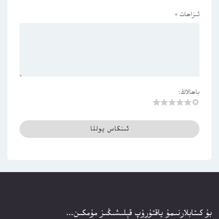
ئىزاھات
*
باھالاڭ:
بۇ كىتابلارنىمۇ ياقتۇرۇپ قېلىشىڭىز مۇمكىن...