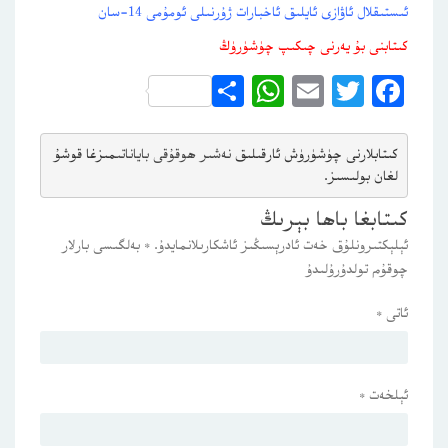
ئىستىقلال ئاۋازى ئايلىق ئاخبارات ژۇرنىلى ئومۇمى 14-سان
كىتابنى بۇ يەرنى چىكىپ چۈشۈرۈڭ
WhatsApp
Share
Email
Twitter
Facebook
كىتابلارنى چۈشۈرۈش ئارقىلىق 
نەشىر ھوقۇقى باياناتى
مىزغا قوشۇ
لغان بولىسىز.
كىتابغا باھا بېرىڭ
ئېلېكتىرونلۇق خەت ئادرېسىڭىز ئاشكارىلانمايدۇ.
*
بەلگىسى بارلار
چوقۇم تولدۇرۇلىدۇ
ئاتى
*
ئېلخەت
*