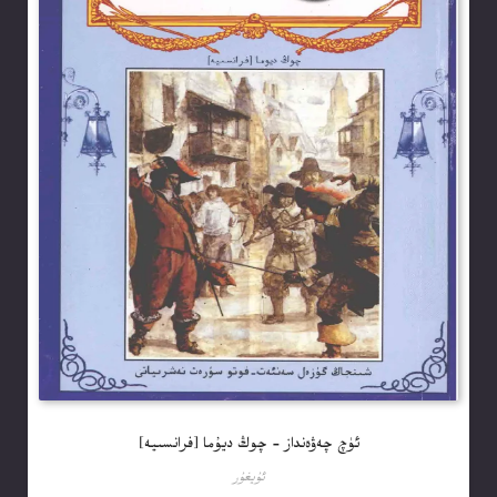
ئۈچ چەۋەنداز – چوڭ ديۇما [فرانسىيە]
ئۇيغۇر