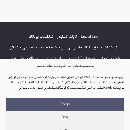
Embed Link
ئاۋات كىتابلار
ئېلكىتاب يوللاڭ
ئېلكىتابنىڭ كۈندىلىك خاتىرىسى
بېكەت ھەققىدە
پىلاندىكى كىتابلار
تەلەي ساندۇقى
دوستانە ئۇلىنىشلار
راي سىناش
سۆز قالدۇرۇش دەپتىرى
شەخسىيىتىڭىز بىز ئۈچۈنمۇ بەك مۇھىم
كۆپ سورالغان سۇئاللار
كىتاب تىزىملىكى
مەخپىيەتلىك باياناتى
توربېكەت ۋە مۇلازىمىتىمىزنى ئەلالاشتۇرۇش ئۈچۈن شۇنداقلا زىيارەت ئەھۋالىدىن خەۋەردار بولۇپ تۇرۇش
نەشىر ھوقۇقى باياناتى
ئۈچۈن نۆۋەتتە ئېلكىتاب تورىدا ساقلانمىلار(Cookie)نى ئىشلىتىمىز. بۇنىڭغا قۇشۇلغانلىقىڭىز بىزنىڭ
توربېكەتتە Google ئانالىز قورالىنى ئىشلىتىشىمىزگە قوشۇلغانلىقىڭىزنى بىلدۈرىدۇ. تەپسىلاتى:
© 2017-2026 تور بېكەتنىڭ بارلىق ھوقۇقى ئېلكىتاب تورى غا مەنسۇپ.
Accept
تور بېكەت ھەققىدە تەكلىپ - پىكىر بولسا، تۆۋەندىكى ئېلخەت ئارقىلىق بېكەت
باشلىقى بىلەن بىۋاستە ئالاقە قىلىڭ: elkitabtori@gmail.com
Deny
ھەر كۈنى يېڭى كىتابلار قوشۇلىۋاتىدۇ...