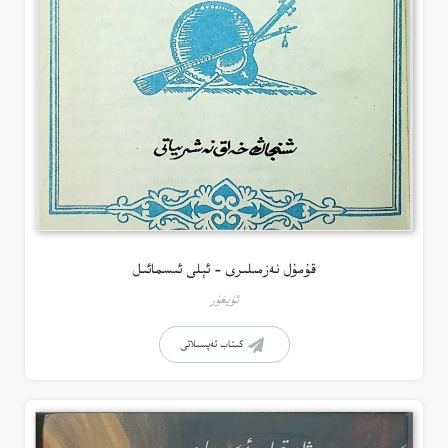
قۇمۇل نەزمىلىرى – ئېلى ئىسمائىل
ئۇيغۇر
كىتاب تەپسىلاتى