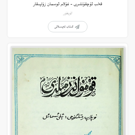
قەلب ئۇچقۇنلىرى – غۇلام ئوسمان زۇلپىقار
ئۇيغۇر
كىتاب تەپسىلاتى