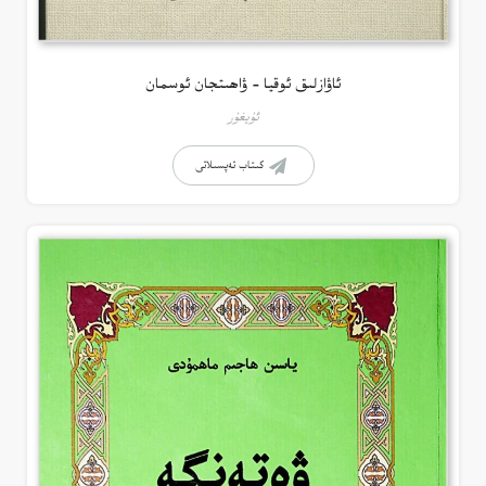
ئاۋازلىق ئوقيا – ۋاھىتجان ئوسمان
ئۇيغۇر
كىتاب تەپسىلاتى