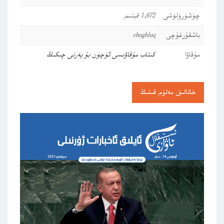
چۈشۈرۈلۈشى
1,672 قېتىم
باشقۇرغۇچى
choghluq
مۇقاۋا
كىتاب مۇقاۋىسى ئۈچۈن بۇ يەرنى چىكىڭ
خاتالىق مەلۇم قىلىڭ