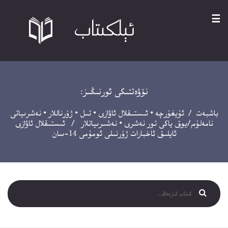
☰
نۆۋەتتىكى ئورنىڭىز:
باشبەت
/
ئۇيغۇرچە
•
ئىستىقلال ئاۋازى
•
تىل
•
ژۇرناللار
•
نەشرىياتى
نامەلۇم/يوق ياكى تور نەشرى
•
نەشىرىياتلار
/ ئىستىقلال ئاۋازى
ئايلىق ئاخبارات ژۇرنىلى ئومۇمى 14-سان