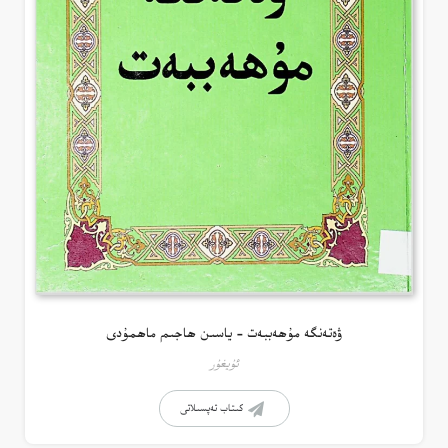
ۋەتەنگە مۇھەببەت – ياسىن ھاجىم ماھمۇدى
ئۇيغۇر
كىتاب تەپسىلاتى