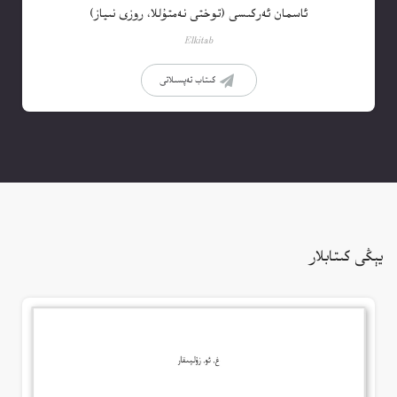
ئاسمان ئەركىسى (توختى نەمتۇللا، روزى نىياز)
Elkitab
كىتاب تەپسىلاتى
يېڭى كىتابلار