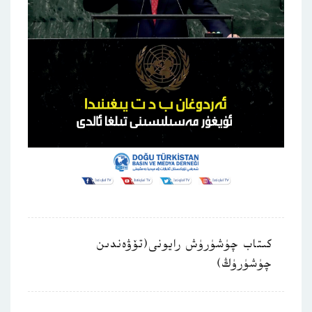
كىتاب چۈشۈرۈش رايونى(تۆۋەندىن
چۈشۈرۈڭ)