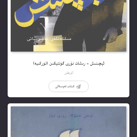
ئېچىنىش – رىشات نۇرى گۈنتېكىن (تۈركىيە)
ئۇيغۇر
كىتاب تەپسىلاتى