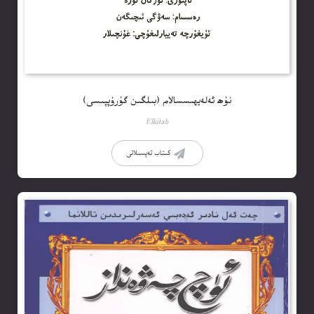
نۇھ ئەلەيھىسسالام (بىلگىن گۇرۇپپىسى)
Elkitab
كىتاب تەپسىلاتى