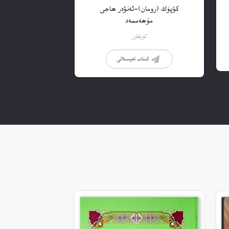
كۆپۈك (رومان)-ئەنۋەر ھاجى
مۇھەممەد
ئۇيغۇر
كىتاب تەپسىلاتى