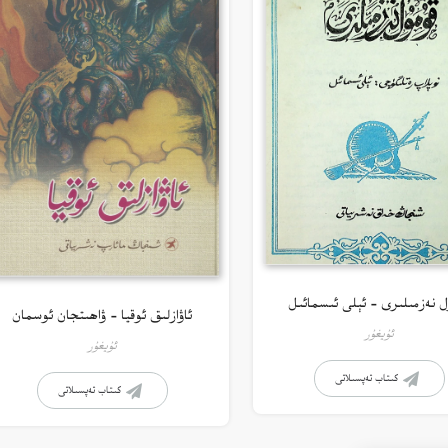
ل نەزمىلىرى – ئېلى ئىسمائىل
ئاۋازلىق ئوقيا – ۋاھىتجان ئوسمان
ئۇيغۇر
ئۇيغۇر
كىتاب تەپسىلاتى
كىتاب تەپسىلاتى