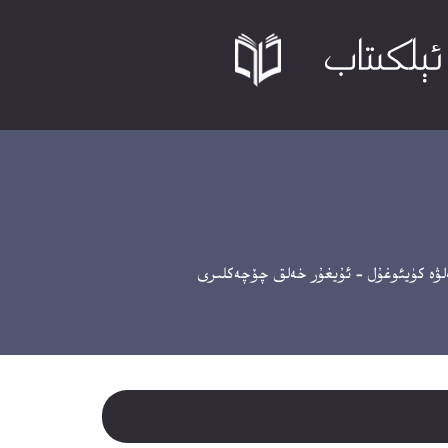
ە كۈيئوغۇل – ئۇيغۇر خەلق چۆچەكلىرى