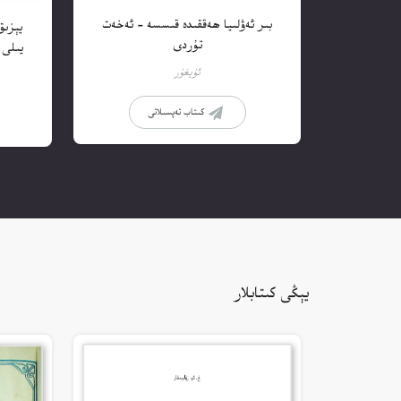
بىر ئەۋلىيا ھەققىدە قىسسە – ئەخەت
تۇردى
يىلى 
ئۇيغۇر
كىتاب تەپسىلاتى
يېڭى كىتابلار