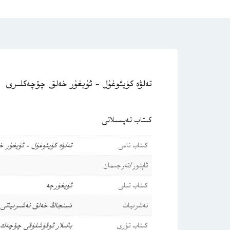
تەلۋە كۈيئوغۇل – ئۇيغۇر خەلق چۆچەكلىرى
كىتاب تەپسىلاتى
كىتاب نامى
تەلۋە كۈيئوغۇل – ئۇيغۇر 
ئاپتور/تەرجىمان
كىتاب تىلى
ئۇيغۇرچە
نەشرىيات
شىنجاڭ خەلق نەشىرىياتى
كىتاب تۈرى
بالىلار ئوقۇشلۇقى
چۆچەك-