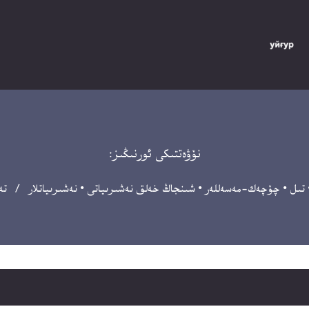
نۆۋەتتىكى ئورنىڭىز:
تىل
•
چۆچەك-مەسەللەر
•
شىنجاڭ خەلق نەشىرىياتى
•
نەشىرىياتلار
/ تەلۋ