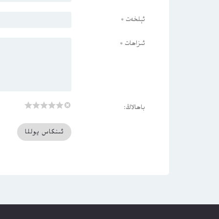
ئېلخەت
*
ئىزاھات
*
باھالاڭ: