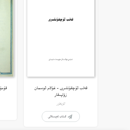
قەلب ئۇچقۇنلىرى – غۇلام ئوسمان
قۇمۇ
زۇلپىقار
ئۇيغۇر
كىتاب تەپسىلاتى