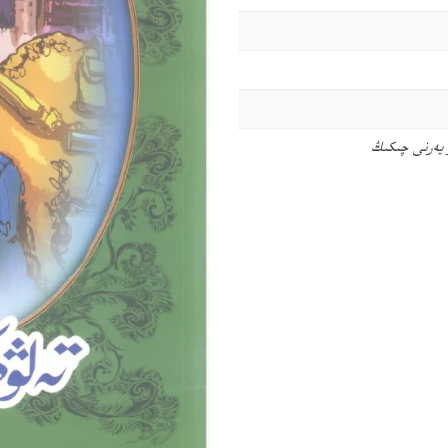
 يەرنى چىكىڭ