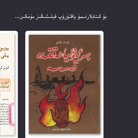
بۇ كىتابلارنىمۇ ياقتۇرۇپ قېلىشىڭىز مۇمكىن...