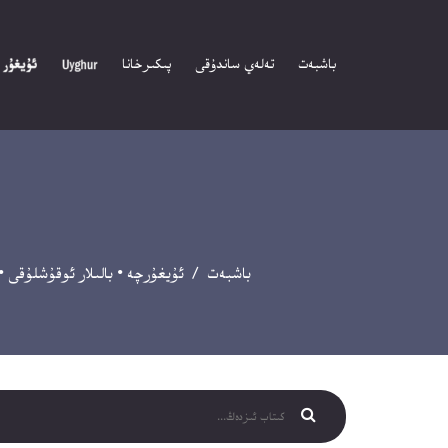
باشبەت
تەلەي ساندۇقى
پىكىرخانا
باشبەت
/
ئۇيغۇرچە
•
بالىلار ئوقۇشلۇقى
•