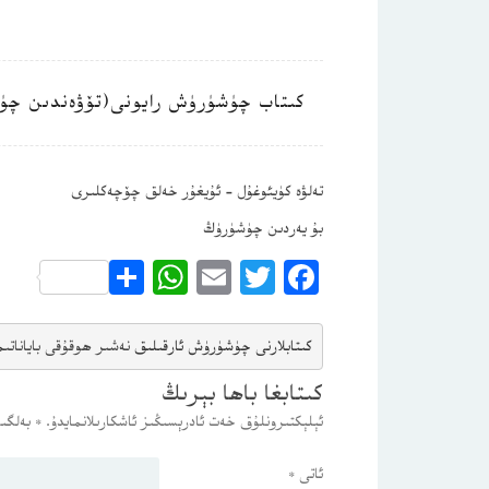
كىتاب چۈشۈرۈش رايونى(تۆۋەندىن چۈ
تەلۋە كۈيئوغۇل – ئۇيغۇر خەلق چۆچەكلىرى
بۇ يەردىن چۈشۈرۈڭ
WhatsApp
Share
Email
Twitter
Facebook
كىتابلارنى چۈشۈرۈش ئارقىلىق 
نەشىر ھوقۇقى باياناتى
م
كىتابغا باھا بېرىڭ
ئېلېكتىرونلۇق خەت ئادرېسىڭىز ئاشكارىلانمايدۇ.
*
بەلگىس
ئاتى
*