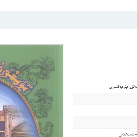
خەلق چۆچەكلىرى
مەسەللەر