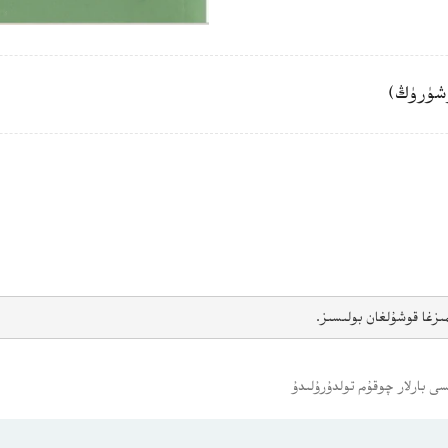
شۈرۈڭ)
ىزغا قوشۇلغان بولىسىز.
ى بارلار چوقۇم تولدۇرۇلىدۇ