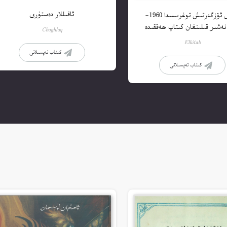
ئاقىللار دەستۇرى
يېزىق ئۆزگەرتىش توغرىسىدا 1960-
نەشىر قىلىنغان كىتاپ ھەققىدە
Choghluq
Elkitab
كىتاب تەپسىلاتى
كىتاب تەپسىلاتى