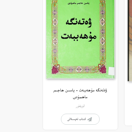
ۋەتەنگە مۇھەببەت – ياسىن ھاجىم
ماھمۇدى
ئۇيغۇر
كىتاب تەپسىلاتى