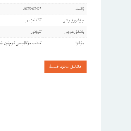
ۋاقىت
2026/02/01
چۈشۈرۈلۈشى
157 قېتىم
باشقۇرغۇچى
ئۇيغۇر
مۇقاۋا
كىتاب مۇقاۋىسى ئۈچۈن بۇ
خاتالىق مەلۇم قىلىڭ