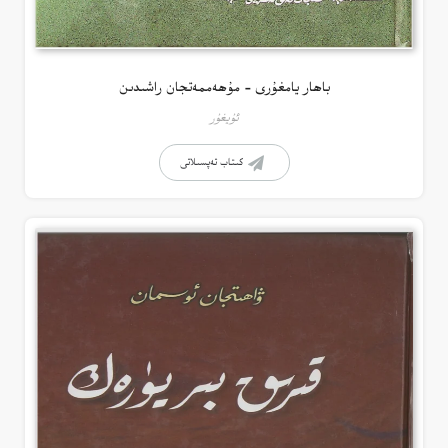
باھار يامغۇرى – مۇھەممەتجان راشىدىن
ئۇيغۇر
كىتاب تەپسىلاتى