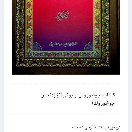
كىتاب چۈشۈرۈش رايونى(تۆۋەندىن
چۈشۈرۈڭ)
ئۇيغۇر تېبابەت قامۇسى 7-جىلد