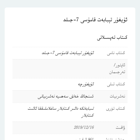
ئۇيغۇر تېبابەت قامۇسى 7-جىلد
كىتاب تەپسىلاتى
كىتاب نامى
ئۇيغۇر تېبابەت قامۇسى 7-جىلد
ئاپتور/
تەرجىمان
كىتاب تىلى
ئۇيغۇرچە
نەشرىيات
شىنجاڭ خەلق سەھىيە نەشرىياتى
كىتاب تۈرى
تىبابەتكە دائىر كىتابلار
ساغلاملىققا ئائىت
كىتابلار
ۋاقىت
2019/12/16