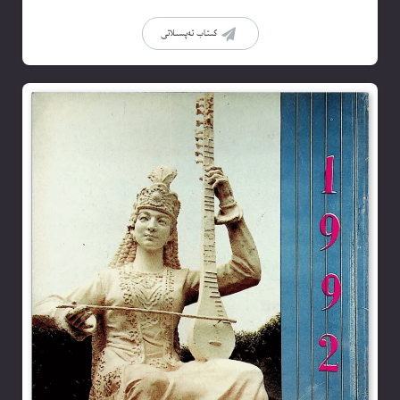
كىتاب تەپسىلاتى