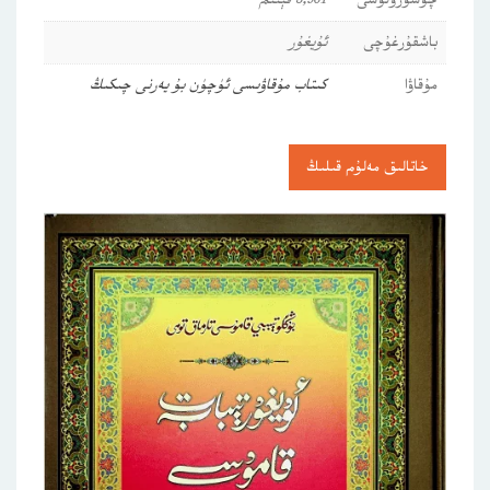
چۈشۈرۈلۈشى
3,961 قېتىم
باشقۇرغۇچى
ئۇيغۇر
مۇقاۋا
كىتاب مۇقاۋىسى ئۈچۈن بۇ يەرنى چىكىڭ
خاتالىق مەلۇم قىلىڭ