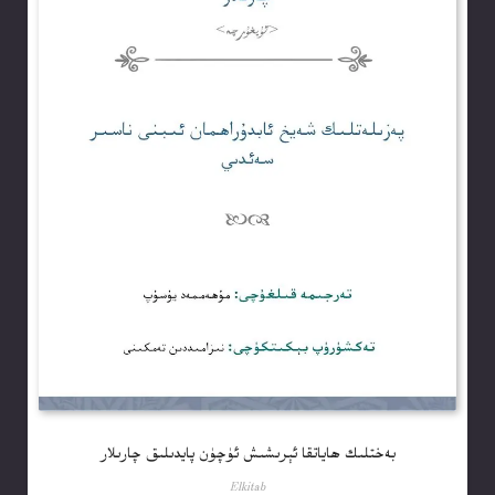
بەختلىك ھاياتقا ئېرىشىش ئۈچۈن پايدىلىق چارىلار
Elkitab