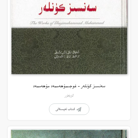
سەنسىز كۈنلەر – غوجىمۇھەممەد مۇھەممەد
ئۇيغۇر
كىتاب تەپسىلاتى