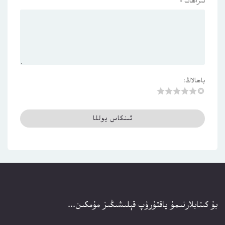
ئىزاھات
*
باھالاڭ:
بۇ كىتابلارنىمۇ ياقتۇرۇپ قېلىشىڭىز مۇمكىن...