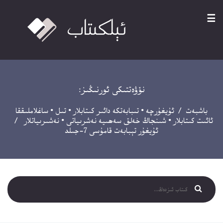
☰
نۆۋەتتىكى ئورنىڭىز:
باشبەت
/
ئۇيغۇرچە
•
تىبابەتكە دائىر كىتابلار
•
تىل
•
ساغلاملىققا
ئائىت كىتابلار
•
شىنجاڭ خەلق سەھىيە نەشرىياتى
•
نەشىرىياتلار
/
ئۇيغۇر تېبابەت قامۇسى 7-جىلد