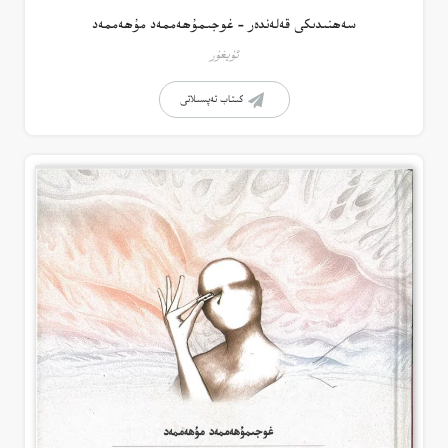
سەھنىدىكى قەلەندەر – غوجىمۇھەممەد مۇھەممەد
ئۇيغۇر
كىتاب تەپسىلاتى