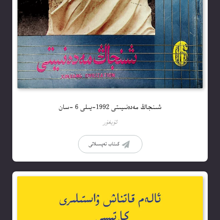
شىنجاڭ مەدەنىيىتى 1992-يىلى 6 -سان
ئۇيغۇر
كىتاب تەپسىلاتى