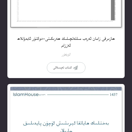
ھازىرقى زامان ئەرەب مىللەتچىلىك ھەرىكىتى-دوكتۇر ئابدۇللاھ
ئەززام
ئۇيغۇر
كىتاب تەپسىلاتى