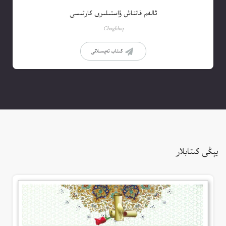
ئالەم قاتناش ۋاستىلىرى كارتىسى
Choghluq
كىتاب تەپسىلاتى
يېڭى كىتابلار