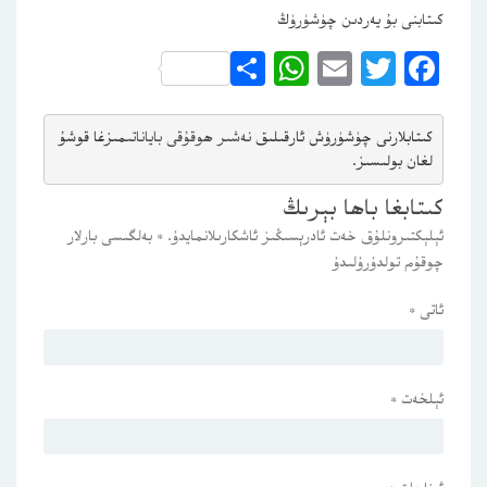
كىتابنى بۇ يەردىن چۈشۈرۈڭ
WhatsApp
Share
Email
Twitter
Facebook
كىتابلارنى چۈشۈرۈش ئارقىلىق 
نەشىر ھوقۇقى باياناتى
مىزغا قوشۇ
لغان بولىسىز.
كىتابغا باھا بېرىڭ
ئېلېكتىرونلۇق خەت ئادرېسىڭىز ئاشكارىلانمايدۇ.
*
بەلگىسى بارلار
چوقۇم تولدۇرۇلىدۇ
ئاتى
*
ئېلخەت
*