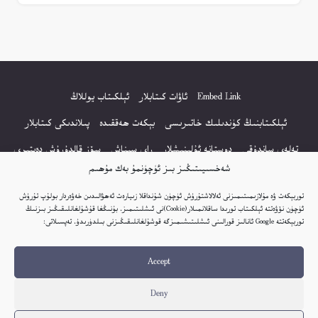
Embed Link
ئاۋات كىتابلار
ئېلكىتاب يوللاڭ
ئېلكىتابنىڭ كۈندىلىك خاتىرىسى
بېكەت ھەققىدە
پىلاندىكى كىتابلار
تەلەي ساندۇقى
دوستانە ئۇلىنىشلار
راي سىناش
سۆز قالدۇرۇش دەپتىرى
شەخسىيىتىڭىز بىز ئۈچۈنمۇ بەك مۇھىم
كۆپ سورالغان سۇئاللار
كىتاب تىزىملىكى
مەخپىيەتلىك باياناتى
توربېكەت ۋە مۇلازىمىتىمىزنى ئەلالاشتۇرۇش ئۈچۈن شۇنداقلا زىيارەت ئەھۋالىدىن خەۋەردار بولۇپ تۇرۇش
نەشىر ھوقۇقى باياناتى
ئۈچۈن نۆۋەتتە ئېلكىتاب تورىدا ساقلانمىلار(Cookie)نى ئىشلىتىمىز. بۇنىڭغا قۇشۇلغانلىقىڭىز بىزنىڭ
توربېكەتتە Google ئانالىز قورالىنى ئىشلىتىشىمىزگە قوشۇلغانلىقىڭىزنى بىلدۈرىدۇ. تەپسىلاتى:
© 2017-2026 تور بېكەتنىڭ بارلىق ھوقۇقى ئېلكىتاب تورى غا مەنسۇپ.
Accept
تور بېكەت ھەققىدە تەكلىپ - پىكىر بولسا، تۆۋەندىكى ئېلخەت ئارقىلىق بېكەت
باشلىقى بىلەن بىۋاستە ئالاقە قىلىڭ: elkitabtori@gmail.com
Deny
ھەر كۈنى يېڭى كىتابلار قوشۇلىۋاتىدۇ...