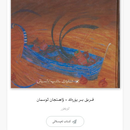
قىرىق بىر يۈرەك – ۋاھىتجان ئوسمان
ئۇيغۇر
كىتاب تەپسىلاتى