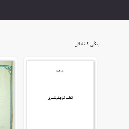
يېڭى كىتابلار