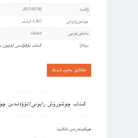
ۋاقىت
2017/07/02
چۈشۈرۈلۈشى
4,947 قېتىم
باشقۇرغۇچى
elkitab
مۇقاۋا
كىتاب مۇقاۋىسى ئۈچۈن ب
خاتالىق مەلۇم قىلىڭ
كىتاب چۈشۈرۈش رايونى(تۆۋەندىن چۈ
ھېكايىلەردىن تاللانما