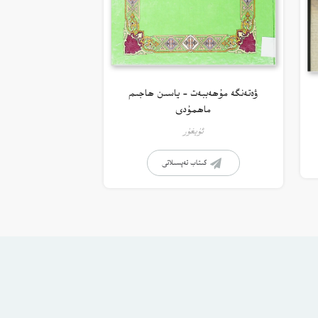
ۋەتەنگە مۇھەببەت – ياسىن ھاجىم
ماھمۇدى
ئۇيغۇر
كىتاب تەپسىلاتى
ستانە ئۇلىنىشلار
راي سىناش
سۆز قالدۇرۇش دەپتىرى