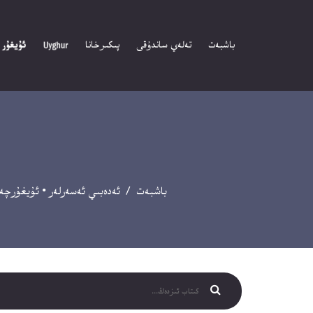
باشبەت
تەلەي ساندۇقى
پىكىرخانا
باشبەت
/
ئەدەبىي ئەسەرلەر
•
ئۇيغۇرچە