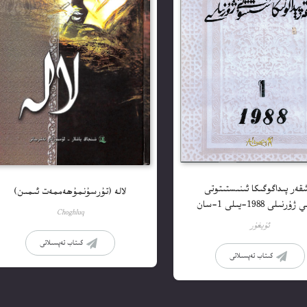
قەر پىداگوگىكا ئىنىستىتوتى
لالە (تۇرسۇنمۇھەممەت ئىمىن)
رنىلى 1988-يىلى 1-سان
Choghluq
ئۇيغۇر
كىتاب تەپسىلاتى
كىتاب تەپسىلاتى