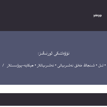
نۆۋەتتىكى ئورنىڭىز:
•
تىل
•
شىنجاڭ خەلق نەشىرىياتى
•
نەشىرىياتلار
•
ھېكايە-پوۋىسىتلار
/ ھېك