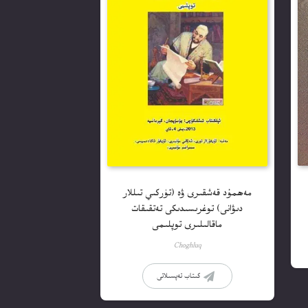
مەھمۇد قەشقىرى ۋە (تۈركىي تىللار
دىۋانى) توغرىسىدىكى تەتقىقات
ماقالىلىرى توپلىمى
Choghluq
كىتاب تەپسىلاتى