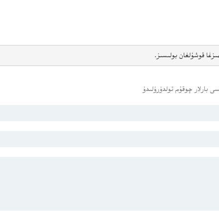
ىزغا قوشۇلغان بولىسىز.
ى بارلار چوقۇم تولدۇرۇلىدۇ