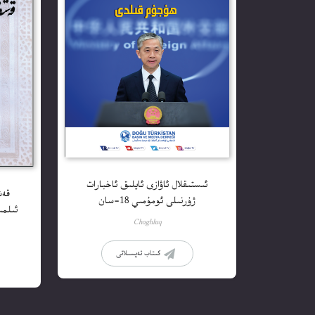
ئىستىقلال ئاۋازى ئايلىق ئاخبارات
قەش
ژۇرنىلى ئومۇمىي 18-سان
ئىلمىي ژۇ
Choghluq
كىتاب تەپسىلاتى