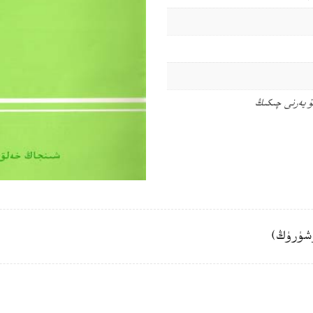
ۇ يەرنى چىكىڭ
شۈرۈڭ)