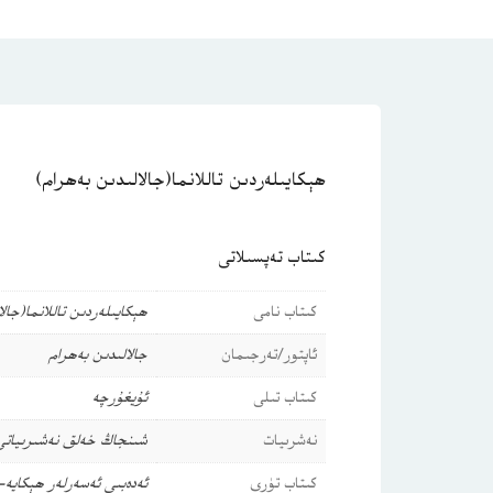
ھېكايىلەردىن تاللانما(جالالىدىن بەھرام)
كىتاب تەپسىلاتى
كىتاب نامى
ھېكايىلەردىن تاللانما(جال
ئاپتور/تەرجىمان
جالالىدىن بەھرام
كىتاب تىلى
ئۇيغۇرچە
نەشرىيات
شىنجاڭ خەلق نەشىرىياتى
كىتاب تۈرى
ئەدەبىي ئەسەرلەر
ھېكايە-