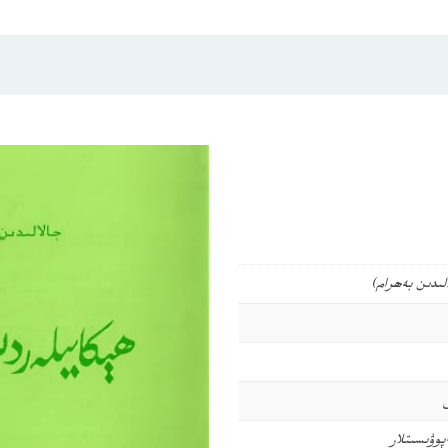
الىدىن بەھرام)
پوۋىسىتلار