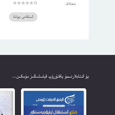
باھالاڭ:
بۇ كىتابلارنىمۇ ياقتۇرۇپ قېلىشىڭىز مۇمكىن...