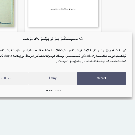
قەلب ئۇچقۇنلىرى – غۇلام ئوسمان
قۇمۇ
شەخسىيىتىڭىز بىز ئۈچۈنمۇ بەك مۇھىم
زۇلپىقار
توربېكەت ۋە مۇلازىمىتىمىزنى ئەلالاشتۇرۇش ئۈچۈن شۇنداقلا زىيارەت ئەھۋالىدىن خەۋەردار بولۇپ تۇرۇش ئۈچۈ
ئۇيغۇر
ئېلكىتاب تورىدا ساقلانمىل
ئىشلىتىشىمىزگە قوشۇلغانلىقىڭىزنى بىلدۈرىدۇ. تەپسىلاتى:
كىتاب تەپسىلاتى
Accept
Deny
مايىللىقل
Cookie Policy
Embed Link
ئاۋات كىتابلار
ئېلكىتاب يوللاڭ
ئېلكىتا