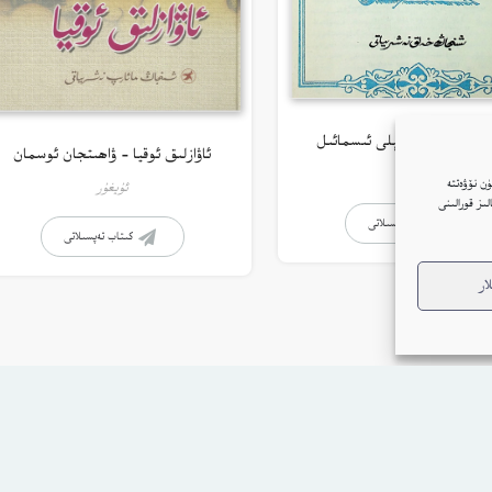
ل نەزمىلىرى – ئېلى ئىسمائىل
ئاۋازلىق ئوقيا – ۋاھىتجان ئوسمان
ئۇيغۇر
ن نۆۋەتتە
ئۇيغۇر
ار(Cookie)نى ئىشلىتىمىز. بۇنىڭغا قۇشۇلغانلىقىڭىز بىزنىڭ توربېكەتتە Google ئانالىز قورالىنى
كىتاب تەپسىلاتى
كىتاب تەپسىلاتى
ار
بنىڭ كۈندىلىك خاتىرىسى
بېكەت ھەققىدە
پىلاندىكى كىتابلار
تەلەي ساندۇقى
دو