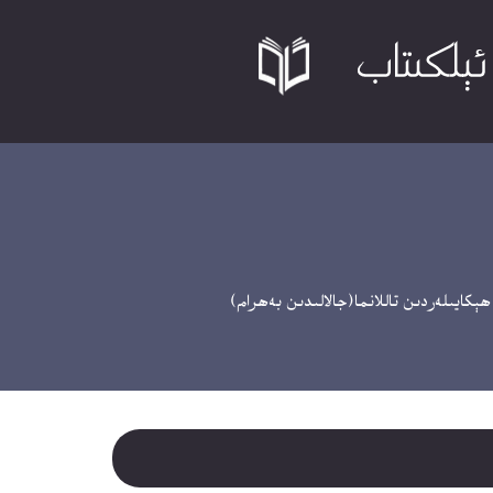
ايىلەردىن تاللانما(جالالىدىن بەھرام)