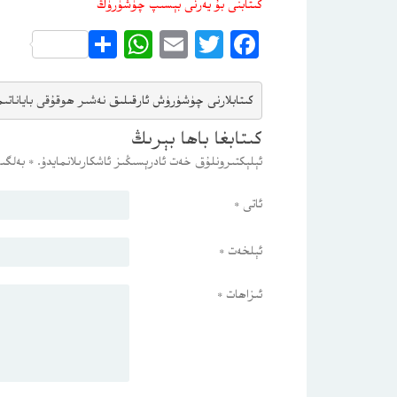
كىتابنى بۇ يەرنى بېسىپ چۈشۈرۈڭ
WhatsApp
Share
Email
Twitter
Facebook
كىتابلارنى چۈشۈرۈش ئارقىلىق 
نەشىر ھوقۇقى باياناتى
م
كىتابغا باھا بېرىڭ
ئېلېكتىرونلۇق خەت ئادرېسىڭىز ئاشكارىلانمايدۇ.
*
بەلگىس
ئاتى
*
ئېلخەت
*
ئىزاھات
*