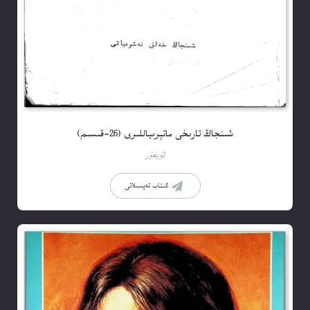
شىنجاڭ تارىخى ماتېرىياللىرى (26-قىسىم)
ئۇيغۇر
كىتاب تەپسىلاتى