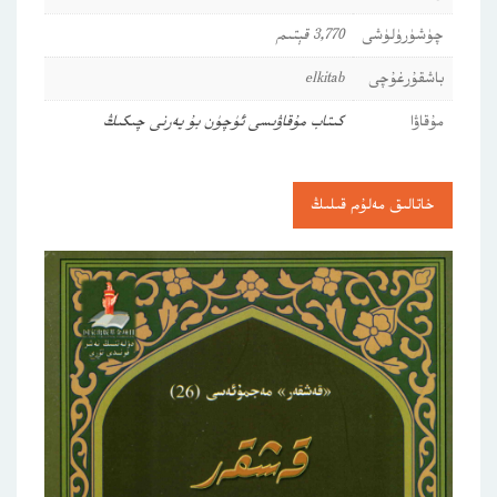
چۈشۈرۈلۈشى
3,770 قېتىم
باشقۇرغۇچى
elkitab
مۇقاۋا
كىتاب مۇقاۋىسى ئۈچۈن بۇ يەرنى چىكىڭ
خاتالىق مەلۇم قىلىڭ