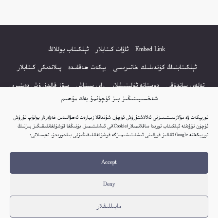
Embed Link
ئاۋات كىتابلار
ئېلكىتاب يوللاڭ
ئېلكىتابنىڭ كۈندىلىك خاتىرىسى
بېكەت ھەققىدە
پىلاندىكى كىتابلار
تەلەي ساندۇقى
دوستانە ئۇلىنىشلار
راي سىناش
سۆز قالدۇرۇش دەپتىرى
شەخسىيىتىڭىز بىز ئۈچۈنمۇ بەك مۇھىم
كۆپ سورالغان سۇئاللار
كىتاب تىزىملىكى
مەخپىيەتلىك باياناتى
توربېكەت ۋە مۇلازىمىتىمىزنى ئەلالاشتۇرۇش ئۈچۈن شۇنداقلا زىيارەت ئەھۋالىدىن خەۋەردار بولۇپ تۇرۇش
نەشىر ھوقۇقى باياناتى
ئۈچۈن نۆۋەتتە ئېلكىتاب تورىدا ساقلانمىلار(Cookie)نى ئىشلىتىمىز. بۇنىڭغا قۇشۇلغانلىقىڭىز بىزنىڭ
توربېكەتتە Google ئانالىز قورالىنى ئىشلىتىشىمىزگە قوشۇلغانلىقىڭىزنى بىلدۈرىدۇ. تەپسىلاتى:
© 2017-2026 تور بېكەتنىڭ بارلىق ھوقۇقى ئېلكىتاب تورى غا مەنسۇپ.
Accept
تور بېكەت ھەققىدە تەكلىپ - پىكىر بولسا، تۆۋەندىكى ئېلخەت ئارقىلىق بېكەت
باشلىقى بىلەن بىۋاستە ئالاقە قىلىڭ: elkitabtori@gmail.com
Deny
ھەر كۈنى يېڭى كىتابلار قوشۇلىۋاتىدۇ...
مايىللىقلار