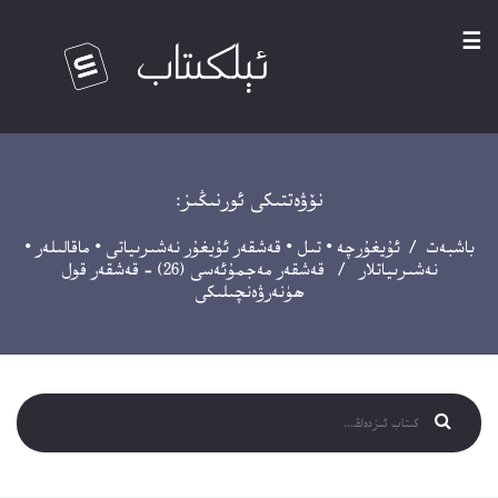
☰
نۆۋەتتىكى ئورنىڭىز:
باشبەت
/
ئۇيغۇرچە
•
تىل
•
قەشقەر ئۇيغۇر نەشىرىياتى
•
ماقالىلەر
•
نەشىرىياتلار
/ قەشقەر مەجمۇئەسى (26) – قەشقەر قول
ھۈنەرۋەنچىلىكى