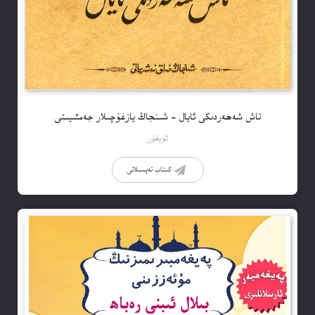
تاش شەھەردىكى ئايال – شىنجاڭ يازغۇچىلار جەمئىيىتى
ئۇيغۇر
كىتاب تەپسىلاتى