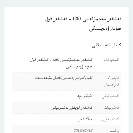
قەشقەر مەجمۇئەسى (26) – قەشقەر قول
ھۈنەرۋەنچىلىكى
كىتاب تەپسىلاتى
كىتاب نامى
قەشقەر مەجمۇئەسى (26) – قەشقەر قول
ھۈنەرۋەنچىلىكى
ئاپتور/
ئابدۇكېرىم رەھمان
,
ئادىل مۇھەممەت
تەرجىمان
كىتاب تىلى
ئۇيغۇرچە
نەشرىيات
قەشقەر ئۇيغۇر نەشىرىياتى
كىتاب تۈرى
ماقالىلەر
ۋاقىت
2018/07/12