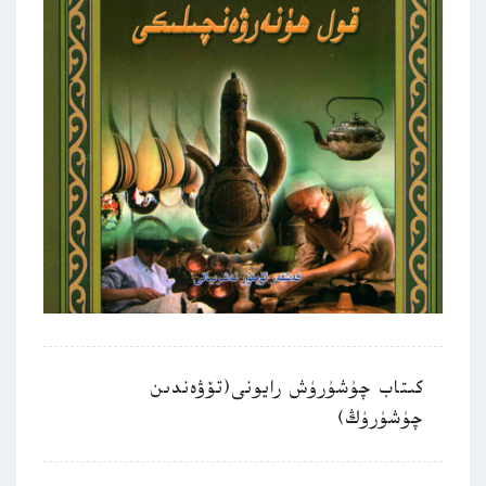
كىتاب چۈشۈرۈش رايونى(تۆۋەندىن
چۈشۈرۈڭ)