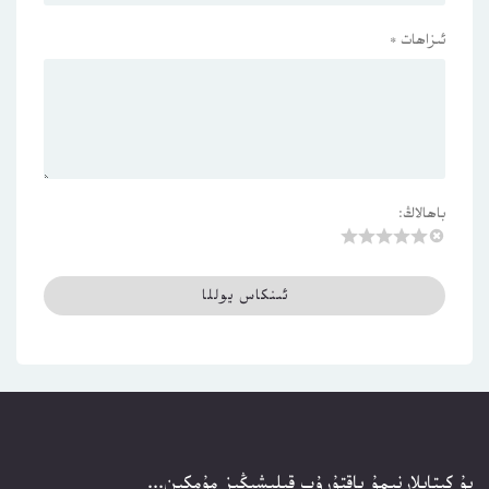
ئىزاھات
*
باھالاڭ:
بۇ كىتابلارنىمۇ ياقتۇرۇپ قېلىشىڭىز مۇمكىن...