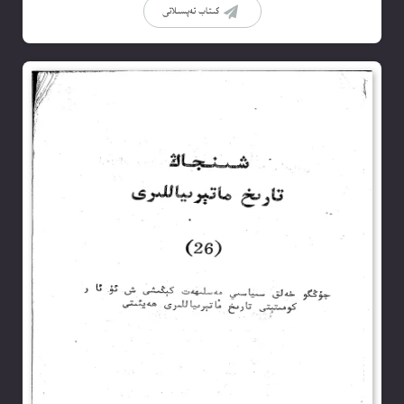
كىتاب تەپسىلاتى