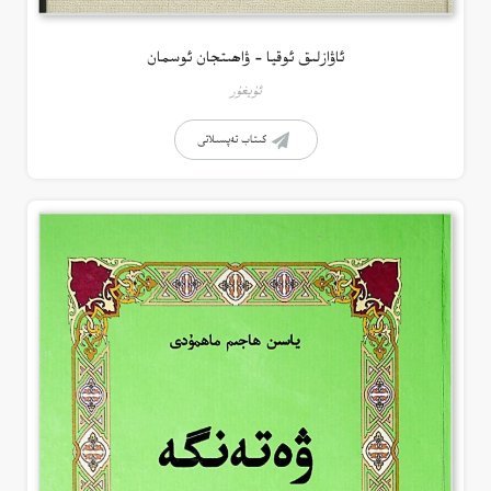
ئاۋازلىق ئوقيا – ۋاھىتجان ئوسمان
ئۇيغۇر
كىتاب تەپسىلاتى