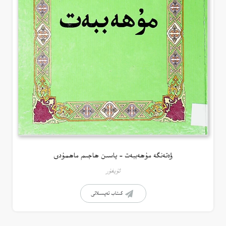
ۋەتەنگە مۇھەببەت – ياسىن ھاجىم ماھمۇدى
ئۇيغۇر
كىتاب تەپسىلاتى