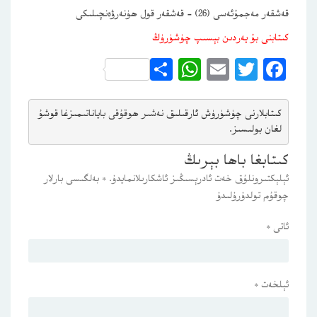
قەشقەر مەجمۇئەسى (26) – قەشقەر قول ھۈنەرۋەنچىلىكى
كىتابنى بۇ يەردىن بېسىپ چۈشۈرۈڭ
WhatsApp
Share
Email
Twitter
Facebook
كىتابلارنى چۈشۈرۈش ئارقىلىق 
نەشىر ھوقۇقى باياناتى
مىزغا قوشۇ
لغان بولىسىز.
كىتابغا باھا بېرىڭ
ئېلېكتىرونلۇق خەت ئادرېسىڭىز ئاشكارىلانمايدۇ.
*
بەلگىسى بارلار
چوقۇم تولدۇرۇلىدۇ
ئاتى
*
ئېلخەت
*