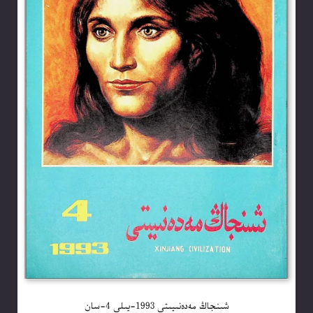
شىنجاڭ مەدەنىيىتى 1993-يىلى 4-سان