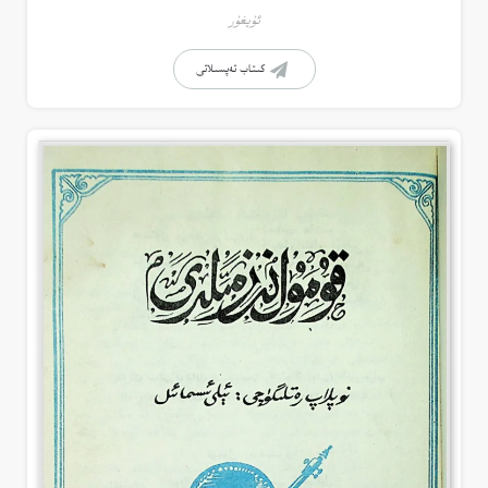
ئۇيغۇر
كىتاب تەپسىلاتى