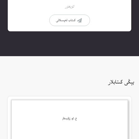
ئۇيغۇر
كىتاب تەپسىلاتى
يېڭى كىتابلار