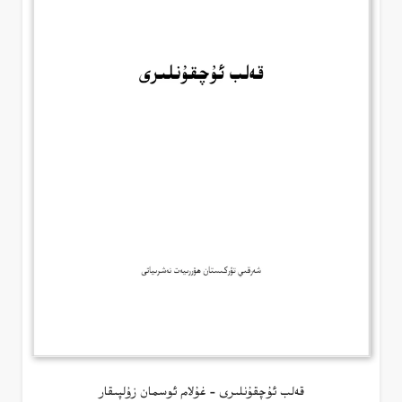
قەلب ئۇچقۇنلىرى – غۇلام ئوسمان زۇلپىقار