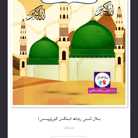
بىلال ئىبنى رەباھ (بىلگىن گۇرۇپپىسى)
Elkitab