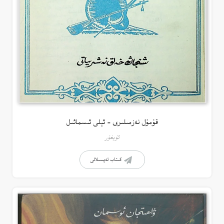
قۇمۇل نەزمىلىرى – ئېلى ئىسمائىل
ئۇيغۇر
كىتاب تەپسىلاتى