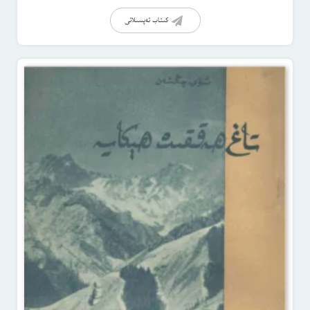
كىتاب تەپسىلاتى