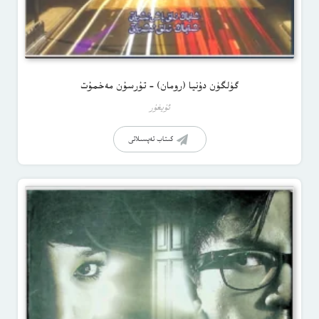
گۈلگۈن دۇنيا (رومان) – تۇرسۇن مەخمۇت
ئۇيغۇر
كىتاب تەپسىلاتى