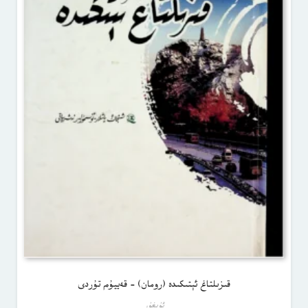
قىزىلتاغ ئېتىكىدە (رومان) – قەييۇم تۇردى
ئۇيغۇر