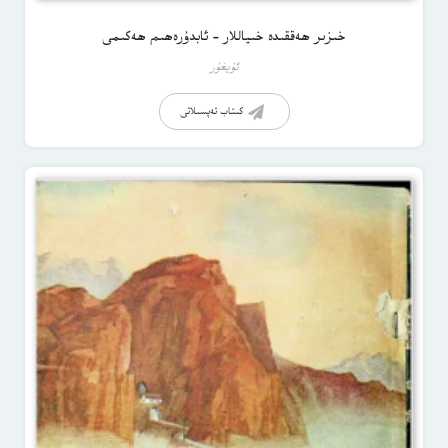
خىزىر ھەققىدە خىياللار – ئابدۇرەھىم ھەكىمى
ئۇيغۇر
كىتاب تەپسىلاتى