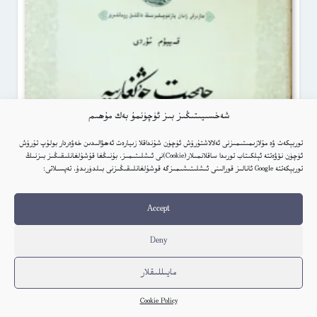
شەخسىيىتىڭىز بىز ئۈچۈنمۇ بەك مۇھىم
توربېكەت ۋە مۇلازىمىتىمىزنى ئەلالاشتۇرۇش ئۈچۈن شۇنداقلا زىيارەت ئەھۋالىدىن خەۋەردار بولۇپ تۇرۇش
ئۈچۈن نۆۋەتتە ئېلكىتاب تورىدا ساقلانمىلار(Cookie)نى ئىشلىتىمىز. بۇنىڭغا قۇشۇلغانلىقىڭىز بىزنىڭ
توربېكەتتە Google ئانالىز قورالىنى ئىشلىتىشىمىزگە قوشۇلغانلىقىڭىزنى بىلدۈرىدۇ. تەپسىلاتى:
Accept
Deny
مايىللىقلار
Cookie Policy