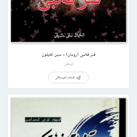
قىز قەلبى (رومان) – سېن كەيلۇن
ئۇيغۇر
كىتاب تەپسىلاتى