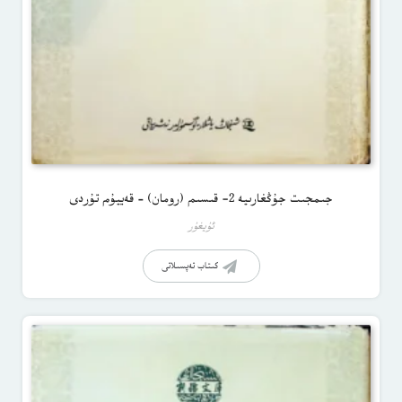
جىمجىت جۇڭغارىيە 2- قىسىم (رومان) – قەييۇم تۇردى
ئۇيغۇر
كىتاب تەپسىلاتى