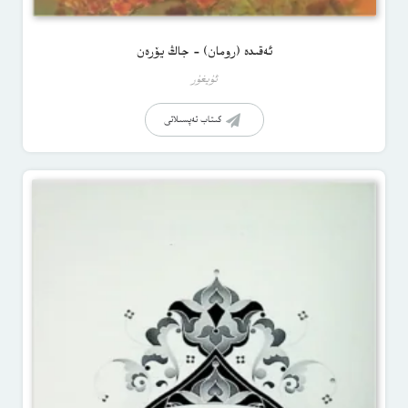
ئەقىدە (رومان) – جاڭ يۆرەن
ئۇيغۇر
كىتاب تەپسىلاتى