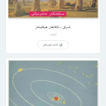
شىراق – تاللانغان ھېكايىلەر
ئۇيغۇر
كىتاب تەپسىلاتى