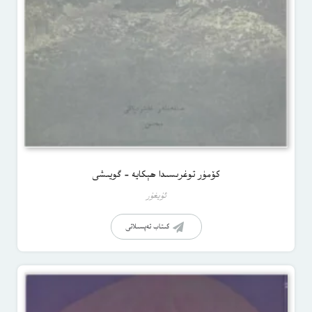
كۆمۈر توغرىسىدا ھېكايە – گويىشى
ئۇيغۇر
كىتاب تەپسىلاتى