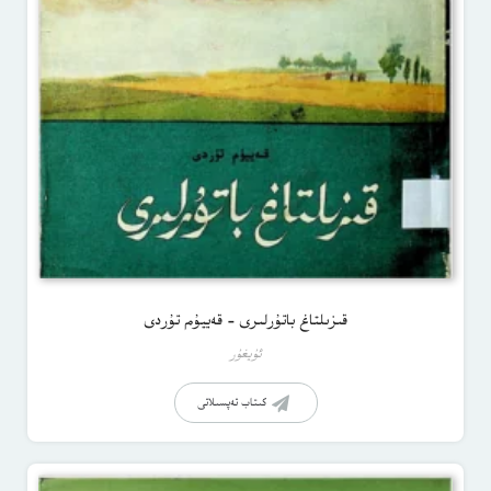
قىزىلتاغ باتۇرلىرى – قەييۇم تۇردى
ئۇيغۇر
كىتاب تەپسىلاتى