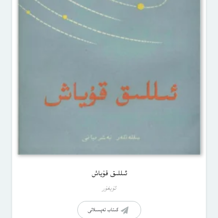
ئىللىق قۇياش
ئۇيغۇر
كىتاب تەپسىلاتى