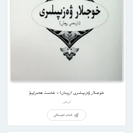
خوجىلار ۋەزىپىلىرى (رومان) – خەمىت ھەمرايېۋ
ئۇيغۇر
كىتاب تەپسىلاتى