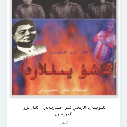
ئاشۇ يىللاردا (تارىخىي كىنو – سىنارىيەلەر) – ئامان نۇرى
ئابدۇرۇسۇل
ئۇيغۇر