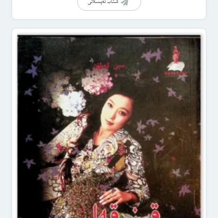
كىتاب تەپسىلاتى