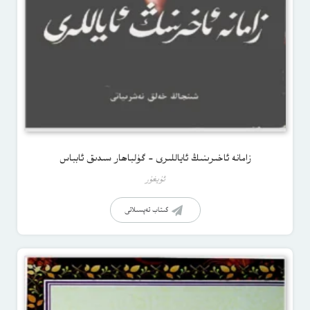
زامانە ئاخىرىنىڭ ئاياللىرى – گۈلباھار سىدىق ئابباس
ئۇيغۇر
كىتاب تەپسىلاتى