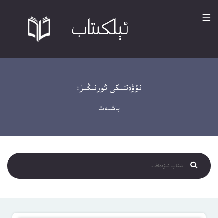
☰
نۆۋەتتىكى ئورنىڭىز:
باشبەت