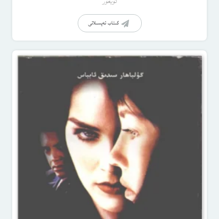
ئۇيغۇر
كىتاب تەپسىلاتى