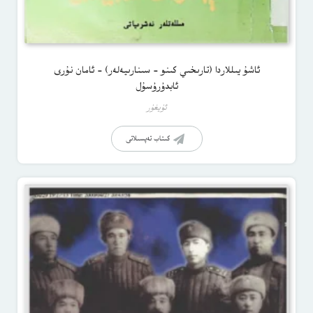
ئاشۇ يىللاردا (تارىخىي كىنو – سىنارىيەلەر) – ئامان نۇرى
ئابدۇرۇسۇل
ئۇيغۇر
كىتاب تەپسىلاتى