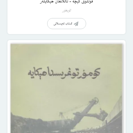
قۇتلۇق كېچە – تاللانغان ھېكايلەر
ئۇيغۇر
كىتاب تەپسىلاتى