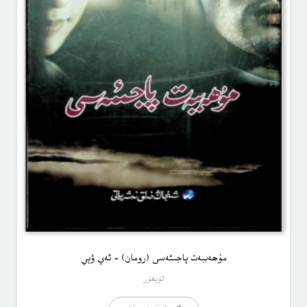
مۇھەببەت پاجىئەسى (رومان) – ئەي ۋېي
ئۇيغۇر