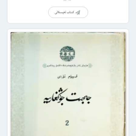
كىتاب تەپسىلاتى