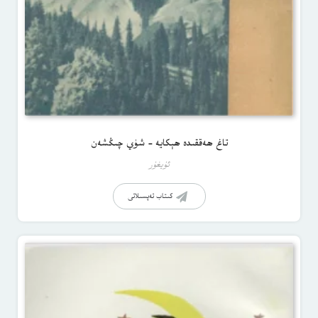
تاغ ھەققىدە ھېكايە – شۈي چىڭشەن
ئۇيغۇر
كىتاب تەپسىلاتى