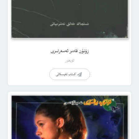
زۇنۇن قادىر ئەسەرلىرى
ئۇيغۇر
كىتاب تەپسىلاتى