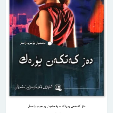
دەز كەتكەن يۈرەك – بەختىيار يۈسۈپ ۋاسىل