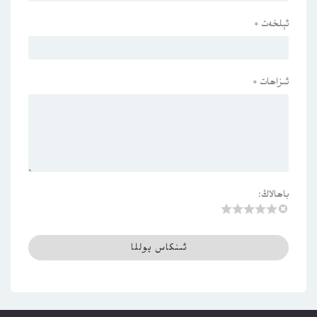
ئېلخەت
*
ئىزاھات
*
باھالاڭ: