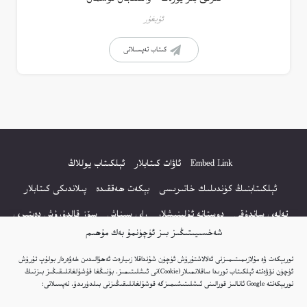
ئۇيغۇر
كىتاب تەپسىلاتى
Embed Link
ئاۋات كىتابلار
ئېلكىتاب يوللاڭ
ئېلكىتابنىڭ كۈندىلىك خاتىرىسى
بېكەت ھەققىدە
پىلاندىكى كىتابلار
تەلەي ساندۇقى
دوستانە ئۇلىنىشلار
راي سىناش
سۆز قالدۇرۇش دەپتىرى
شەخسىيىتىڭىز بىز ئۈچۈنمۇ بەك مۇھىم
كۆپ سورالغان سۇئاللار
كىتاب تىزىملىكى
مەخپىيەتلىك باياناتى
توربېكەت ۋە مۇلازىمىتىمىزنى ئەلالاشتۇرۇش ئۈچۈن شۇنداقلا زىيارەت ئەھۋالىدىن خەۋەردار بولۇپ تۇرۇش
نەشىر ھوقۇقى باياناتى
ئۈچۈن نۆۋەتتە ئېلكىتاب تورىدا ساقلانمىلار(Cookie)نى ئىشلىتىمىز. بۇنىڭغا قۇشۇلغانلىقىڭىز بىزنىڭ
توربېكەتتە Google ئانالىز قورالىنى ئىشلىتىشىمىزگە قوشۇلغانلىقىڭىزنى بىلدۈرىدۇ. تەپسىلاتى: