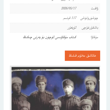
ۋاقىت
2026/05/17
چۈشۈرۈلۈشى
117 قېتىم
باشقۇرغۇچى
ئۇيغۇر
مۇقاۋا
كىتاب مۇقاۋىسى ئۈچۈن بۇ يەرنى چىكىڭ
خاتالىق مەلۇم قىلىڭ