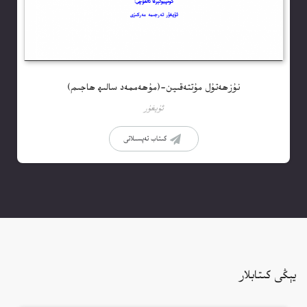
نۇزھەتۇل مۇتتەقىين-(مۇھەممەد سالىھ ھاجىم)
ئۇيغۇر
كىتاب تەپسىلاتى
يېڭى كىتابلار