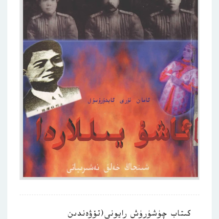
كىتاب چۈشۈرۈش رايونى(تۆۋەندىن