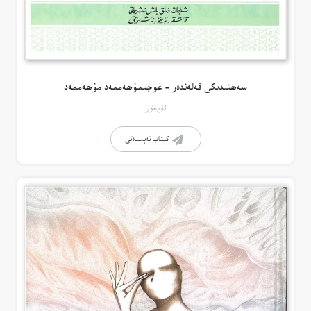
سەھنىدىكى قەلەندەر – غوجىمۇھەممەد مۇھەممەد
ئۇيغۇر
كىتاب تەپسىلاتى