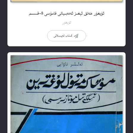
ئۇيغۇر خەلق ئېغىز ئەدەبىياتى قامۇسى 8-قىسىم
ئۇيغۇر
كىتاب تەپسىلاتى