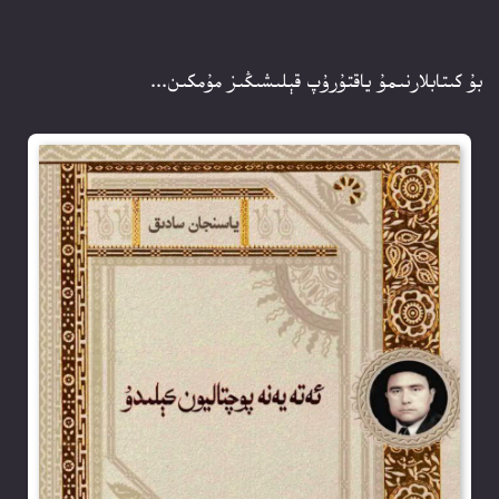
بۇ كىتابلارنىمۇ ياقتۇرۇپ قېلىشىڭىز مۇمكىن...