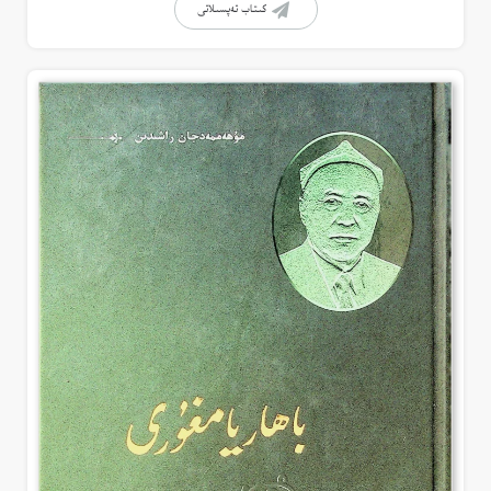
كىتاب تەپسىلاتى