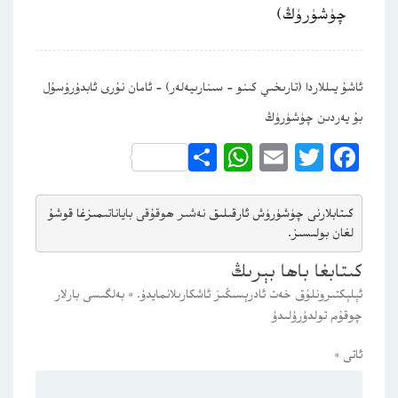
چۈشۈرۈڭ)
ئاشۇ يىللاردا (تارىخىي كىنو – سىنارىيەلەر) – ئامان نۇرى ئابدۇرۇسۇل
بۇ يەردىن چۈشۈرۈڭ
WhatsApp
Share
Email
Twitter
Facebook
كىتابلارنى چۈشۈرۈش ئارقىلىق 
نەشىر ھوقۇقى باياناتى
مىزغا قوشۇ
لغان بولىسىز.
كىتابغا باھا بېرىڭ
ئېلېكتىرونلۇق خەت ئادرېسىڭىز ئاشكارىلانمايدۇ.
*
بەلگىسى بارلار
چوقۇم تولدۇرۇلىدۇ
ئاتى
*