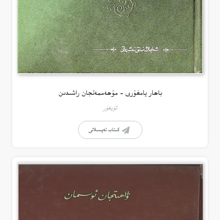
باھار يامغۇرى – مۇھەممەتجان راشىدىن
ئۇيغۇر
كىتاب تەپسىلاتى