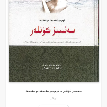
سەنسىز كۈنلەر – غوجىمۇھەممەد مۇھەممەد
ئۇيغۇر