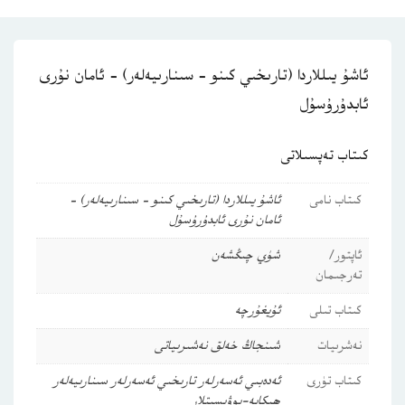
ئاشۇ يىللاردا (تارىخىي كىنو – سىنارىيەلەر) – ئامان نۇرى
ئابدۇرۇسۇل
كىتاب تەپسىلاتى
كىتاب نامى
ئاشۇ يىللاردا (تارىخىي كىنو – سىنارىيەلەر) –
ئامان نۇرى ئابدۇرۇسۇل
ئاپتور/
شۈي چىڭشەن
تەرجىمان
كىتاب تىلى
ئۇيغۇرچە
نەشرىيات
شىنجاڭ خەلق نەشىرىياتى
كىتاب تۈرى
ئەدەبىي ئەسەرلەر
تارىخىي ئەسەرلەر
سىنارىيەلەر
ھېكايە-پوۋىسىتلار