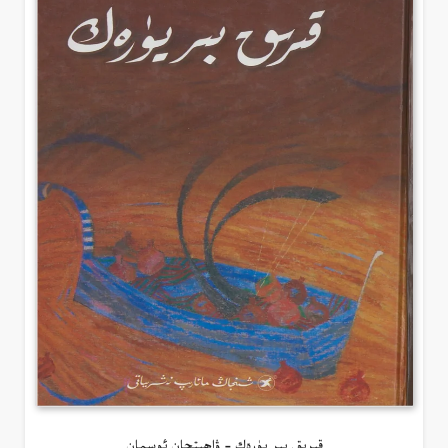
قىرىق بىر يۈرەك – ۋاھىتجان ئوسمان