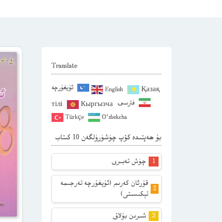
Translate
ئۇيغۇرچە
English
Қазақ
فارسی
тілі
Кыргызча
Türkçe
O‘zbekcha
بۇ ھەپتىدە كۆپ چۈشۈرۈلگەن 10 كىتاب
چۈش تەبىرى
قۇرئان كەرىم (ئۇيغۇرچە تەرجىمە
تېكىسىتى)
شىرىن بۇلاق