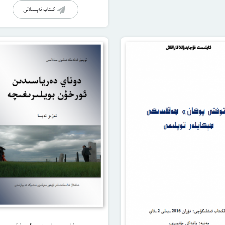
كىتاب تەپسىلاتى