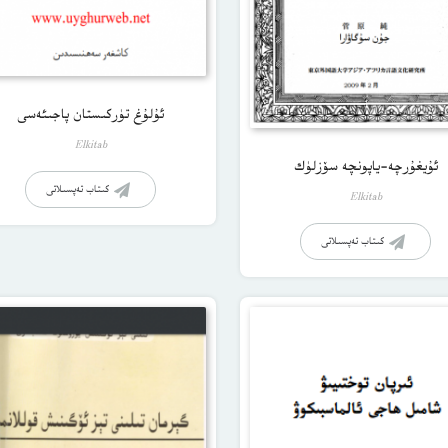
ئۇلۇغ تۈركىستان پاجىئەسى
Elkitab
ئۇيغۇرچە-ياپونچە سۆزلۈك
كىتاب تەپسىلاتى
Elkitab
كىتاب تەپسىلاتى