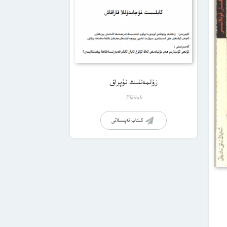
زۇلمەتلىك تۇپراق
Elkitab
كىتاب تەپسىلاتى