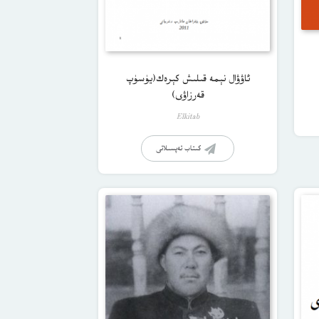
ئاۋۋال نېمە قىلىش كېرەك(يۈسۈپ
قەرزاۋى)
Elkitab
كىتاب تەپسىلاتى