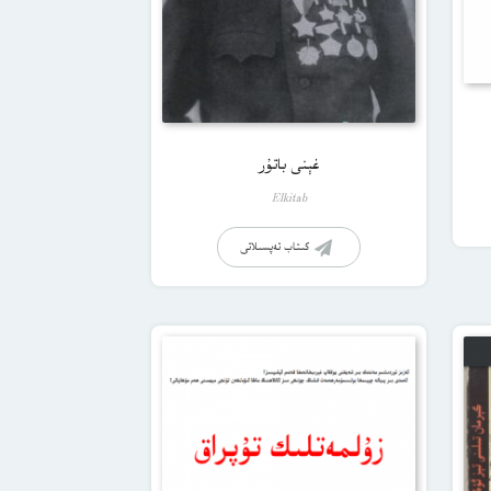
غېنى باتۇر
Elkitab
كىتاب تەپسىلاتى