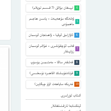
لېيىغان بۇلاق (7 قىسىم توپلام)
ۋەتەنگە مۇھەببەت – ياسىن ھاجىم
ماھمۇدى
ئاۋازلىق ئوقيا – ۋاھىتجان ئوسمان
قەلب ئۇچقۇنلىرى – غۇلام ئوسمان
زۇلپىقار
قەشقەر ساڭا – مەمتىمىن يۈسۈپ
قۇتادغۇبىلىك (قاھىرە نۇسخىسى)
غەربكە ساياھەت (ۋۇ چېڭئېن)
كىتاب تۈرلىرى
ئېلكىتابدا تارقىتىلغانلار