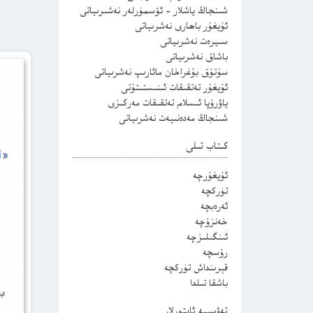
شىنجاڭ ياشلار – ئۆسمۈرلەر نەشىرىياتى
ئۇيغۇر باھارى نەشرىياتى
سىيرەت نەشرىياتى
باشاق نەشرىياتى
سۇتۇق بۇغراخان مائارىپ نەشرىياتى
ئۇيغۇر تەتقىقات ئىنىستىتۇتى
ياۋرۇپا ئىسلام تەتقىقات مەركىزى
شىنجاڭ مەدەنىيەت نەشرىياتى
كىتاب تىلى
ئۇيغۇرچە
تۈركچە
ئەرەبچە
خەنزۇچە
ئىنگىلىزچە
رۇسچە
قېرىنداش تۈركچە
باشقا تىلدا
تەۋسىيە ئاپتورلار