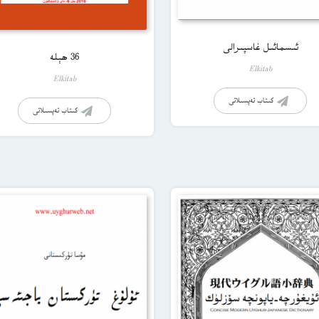
ئىسمائىل غاسپىرالى
36 ھېلە
Elkitab
Elkitab
كىتاب تەپسىلاتى
كىتاب تەپسىلاتى