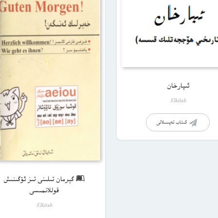
ئىپارخان
Elkitab
كىتاب تەپسىلاتى
گېرمان تىلىنى تىز ئۆگىنىش
قوللانمىسى
Elkitab