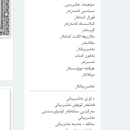
سۆھبەت خاتىرىسى
سىياسىي ئەسەرلەر
قورال كىتابلار
كىلاسسىك ئەسەرلەر
گېزىتلەر
مائارىپغا ئائىت كىتابلار
ماقالىلەر
نەشىرىياتلار
يانفون كىتاب
نەسىرلەر
ھېكايە-پوۋىسىتلار
دوكلاتلار
نەشىرىياتلار
د ئۇ ق نەشىرىياتى
قەشقەر ئۇيغۇر نەشىرىياتى
مەركىزىي مىللەتلەر ئۇنىۋېرسىتىتى
نەشىرىياتى
مەككە – مەدىنە نەشرىياتى