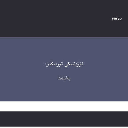
نۆۋەتتىكى ئورنىڭىز:
باشبەت