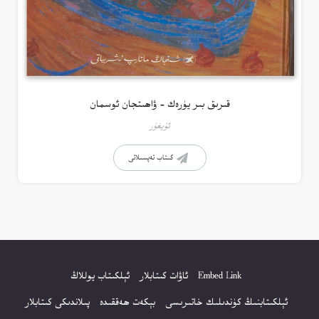
قىرىق بىر يۈرەك – ۋاھىتجان ئوسمان
ئۇيغۇر
كىتاب تەپسىلاتى
Embed Link
ئاۋات كىتابلار
ئېلكىتاب يوللاڭ
ئېلكىتابنىڭ كۈندىلىك خاتىرىسى
بېكەت ھەققىدە
پىلاندىكى كىتابلار