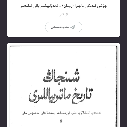
چۈشۈرگىدىكى ماجىرا (رومان) – ئابدۇلھېكىم باقى ئىلتەبىر
ئۇيغۇر
كىتاب تەپسىلاتى