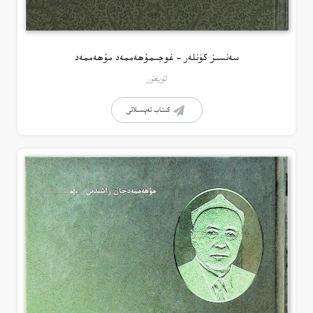
سەنسىز كۈنلەر – غوجىمۇھەممەد مۇھەممەد
ئۇيغۇر
كىتاب تەپسىلاتى