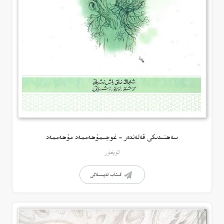
سەھنىدىكى قەلەندەر – غوجىمۇھەممەد مۇھەممەد
ئۇيغۇر
كىتاب تەپسىلاتى