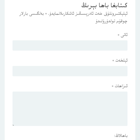
كىتابغا باھا بېرىڭ
ئېلېكتىرونلۇق خەت ئادرېسىڭىز ئاشكارىلانمايدۇ.
*
بەلگىسى بارلار
چوقۇم تولدۇرۇلىدۇ
ئاتى
*
ئېلخەت
*
ئىزاھات
*
باھالاڭ: