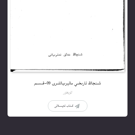
شىنجاڭ تارىخىي ماتېرىياللىرى 09-قىسىم
ئۇيغۇر
كىتاب تەپسىلاتى