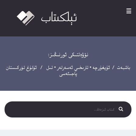
☰
نۆۋەتتىكى ئورنىڭىز:
باشبەت
/
ئۇيغۇرچە
•
تارىخىي ئەسەرلەر
•
تىل
/ ئۇلۇغ تۈركىستان
پاجىئەسى