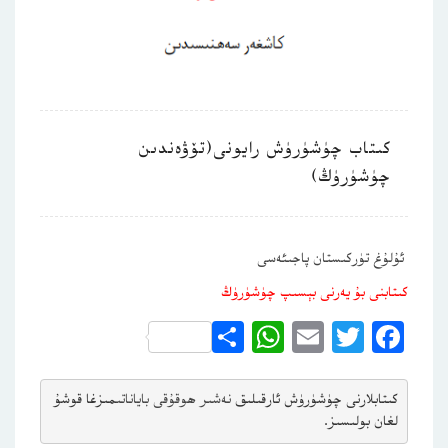
كىتاب چۈشۈرۈش رايونى(تۆۋەندىن
چۈشۈرۈڭ)
ئۇلۇغ تۈركىستان پاجىئەسى
كىتابنى بۇ يەرنى بېسىپ چۈشۈرۈڭ
WhatsApp
Share
Email
Twitter
Facebook
كىتابلارنى چۈشۈرۈش ئارقىلىق 
نەشىر ھوقۇقى باياناتى
مىزغا قوشۇ
لغان بولىسىز.