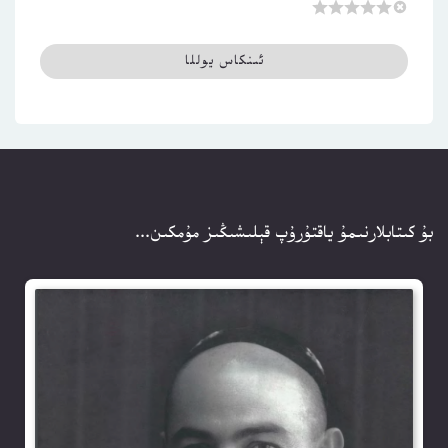
بۇ كىتابلارنىمۇ ياقتۇرۇپ قېلىشىڭىز مۇمكىن...