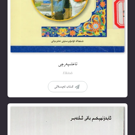
تاختىپەرچى
Elkitab
كىتاب تەپسىلاتى