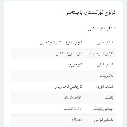
ئۇلۇغ تۈركىستان پاجىئەسى
كىتاب تەپسىلاتى
كىتاب نامى
ئۇلۇغ تۈركىستان پاجىئەسى
ئاپتور/تەرجىمان
مۇسا تۈركىستانى
كىتاب تىلى
ئۇيغۇرچە
نەشرىيات
كىتاب تۈرى
تارىخىي ئەسەرلەر
ۋاقىت
2017/06/27
چۈشۈرۈلۈشى
5,071 قېتىم
باشقۇرغۇچى
elkitab