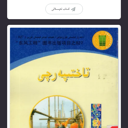
كىتاب تەپسىلاتى