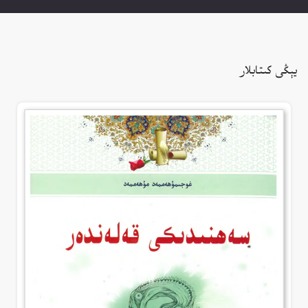
يېڭى كىتابلار