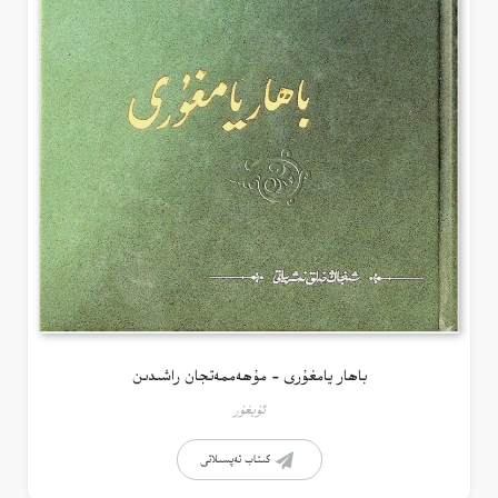
باھار يامغۇرى – مۇھەممەتجان راشىدىن
ئۇيغۇر
كىتاب تەپسىلاتى