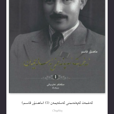
ئەخمەت ئەپەندىمنى ئەسلەيمەن (1) (ماھىنۇر قاسىم)
Choghluq