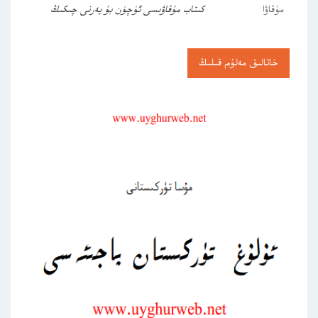
مۇقاۋا
كىتاب مۇقاۋىسى ئۈچۈن بۇ يەرنى چىكىڭ
خاتالىق مەلۇم قىلىڭ