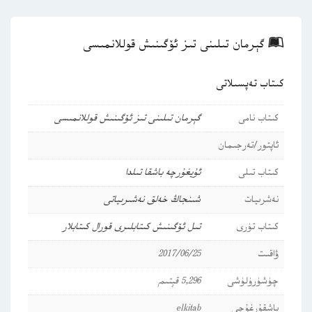
گېرمان تىلىنى تىز ئۆگىنىش قوللانمىسى
كىتاب تەپسىلاتى
كىتاب نامى
گېرمان تىلىنى تىز ئۆگىنىش قوللانمىسى
ئاپتور/تەرجىمان
كىتاب تىلى
ئۇيغۇرچە
باشقا تىلدا
نەشرىيات
شىنجاڭ خەلق نەشىرىياتى
كىتاب تۈرى
تىل ئۆگىنىش كىتابلىرى
قورال كىتابلار
ۋاقىت
2017/06/25
چۈشۈرۈلۈشى
5,296 قېتىم
باشقۇرغۇچى
elkitab