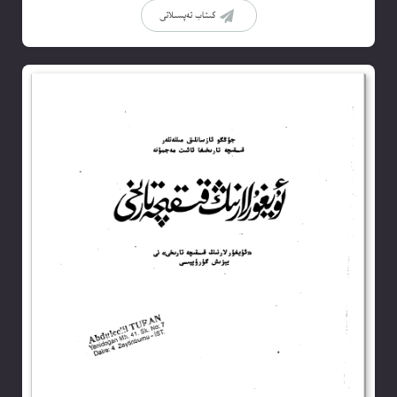
كىتاب تەپسىلاتى