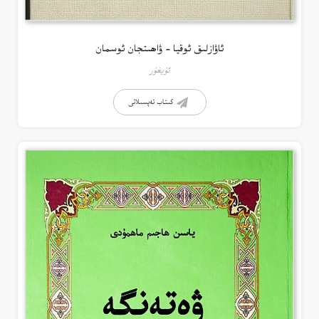
ئاۋازلىق ئوقيا – ۋاھىتجان ئوسمان
ئۇيغۇر
كىتاب تەپسىلاتى