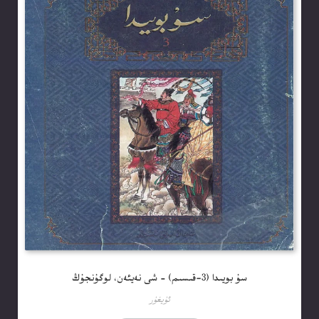
سۇ بويىدا (3-قىسىم) – شى نەيئەن، لوگۇنجۇڭ
ئۇيغۇر