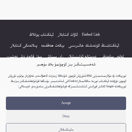
Embed Link
ئاۋات كىتابلار
ئېلكىتاب يوللاڭ
ئېلكىتابنىڭ كۈندىلىك خاتىرىسى
بېكەت ھەققىدە
پىلاندىكى كىتابلار
تەلەي ساندۇقى
دوستانە ئۇلىنىشلار
راي سىناش
سۆز قالدۇرۇش دەپتىرى
شەخسىيىتىڭىز بىز ئۈچۈنمۇ بەك مۇھىم
كۆپ سورالغان سۇئاللار
كىتاب تىزىملىكى
مەخپىيەتلىك باياناتى
توربېكەت ۋە مۇلازىمىتىمىزنى ئەلالاشتۇرۇش ئۈچۈن شۇنداقلا زىيارەت ئەھۋالىدىن خەۋەردار بولۇپ تۇرۇش
نەشىر ھوقۇقى باياناتى
ئۈچۈن نۆۋەتتە ئېلكىتاب تورىدا ساقلانمىلار(Cookie)نى ئىشلىتىمىز. بۇنىڭغا قۇشۇلغانلىقىڭىز بىزنىڭ
توربېكەتتە Google ئانالىز قورالىنى ئىشلىتىشىمىزگە قوشۇلغانلىقىڭىزنى بىلدۈرىدۇ. تەپسىلاتى:
© 2017-2026 تور بېكەتنىڭ بارلىق ھوقۇقى ئېلكىتاب تورى غا مەنسۇپ.
Accept
تور بېكەت ھەققىدە تەكلىپ - پىكىر بولسا، تۆۋەندىكى ئېلخەت ئارقىلىق بېكەت
باشلىقى بىلەن بىۋاستە ئالاقە قىلىڭ: elkitabtori@gmail.com
Deny
ھەر كۈنى يېڭى كىتابلار قوشۇلىۋاتىدۇ...
مايىللىقلار