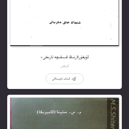
ئۇيغۇرلارنىڭ قىسقىچە تارىخى-
ئۇيغۇر
كىتاب تەپسىلاتى