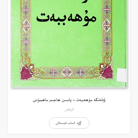
ۋەتەنگە مۇھەببەت – ياسىن ھاجىم ماھمۇدى
ئۇيغۇر
كىتاب تەپسىلاتى