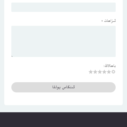
ئىزاھات
*
باھالاڭ: