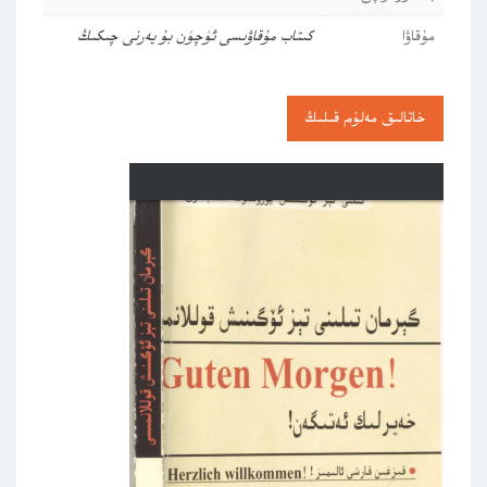
مۇقاۋا
كىتاب مۇقاۋىسى ئۈچۈن بۇ يەرنى چىكىڭ
خاتالىق مەلۇم قىلىڭ