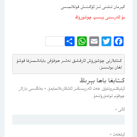
گېرمان تىلىنى تىز ئۆگىنىش قوللانمىسى
بۇ ئادرىسنى بېسىپ چۈشۈرۈڭ
WhatsApp
Share
Email
Twitter
Facebook
كىتابلارنى چۈشۈرۈش ئارقىلىق 
نەشىر ھوقۇقى باياناتى
مىزغا قوشۇ
لغان بولىسىز.
كىتابغا باھا بېرىڭ
ئېلېكتىرونلۇق خەت ئادرېسىڭىز ئاشكارىلانمايدۇ.
*
بەلگىسى بارلار
چوقۇم تولدۇرۇلىدۇ
ئاتى
*
ئېلخەت
*