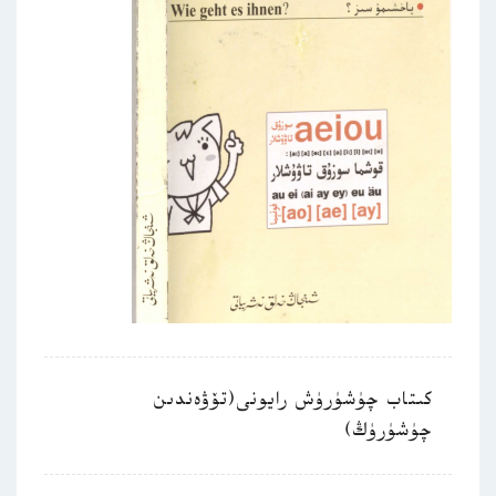
كىتاب چۈشۈرۈش رايونى(تۆۋەندىن
چۈشۈرۈڭ)