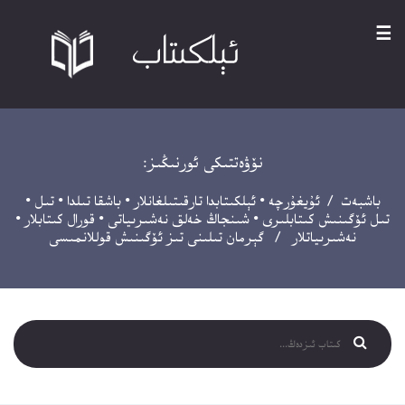
☰
نۆۋەتتىكى ئورنىڭىز:
باشبەت
/
ئۇيغۇرچە
•
ئېلكىتابدا تارقىتىلغانلار
•
باشقا تىلدا
•
تىل
•
تىل ئۆگىنىش كىتابلىرى
•
شىنجاڭ خەلق نەشىرىياتى
•
قورال كىتابلار
•
نەشىرىياتلار
/ گېرمان تىلىنى تىز ئۆگىنىش قوللانمىسى