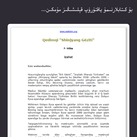
بۇ كىتابلارنىمۇ ياقتۇرۇپ قېلىشىڭىز مۇمكىن...