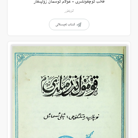
قەلب ئۇچقۇنلىرى – غۇلام ئوسمان زۇلپىقار
ئۇيغۇر
كىتاب تەپسىلاتى