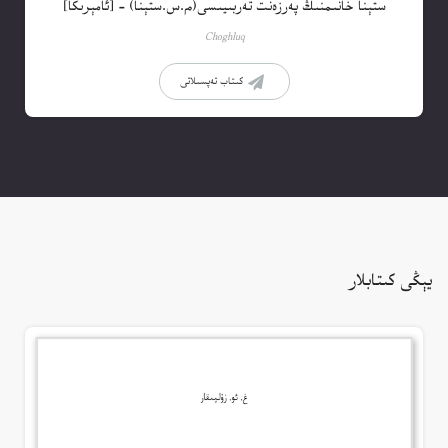
ستېنا خانىمنىڭ پەرزەنت تەربىيىسى(م.س.ستېنا) – [ئامېرىكا]
Choghluq
كىتاب تەپسىلاتى
يېڭى كىتابلار