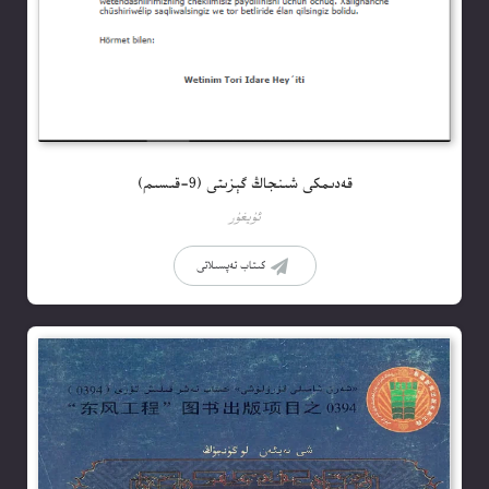
قەدىمكى شىنجاڭ گېزىتى (9-قىسىم)
ئۇيغۇر
كىتاب تەپسىلاتى