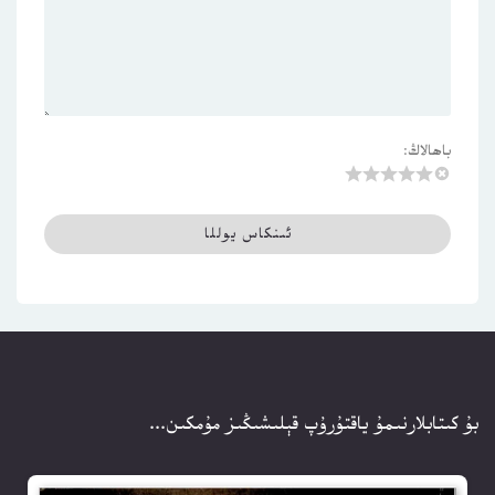
باھالاڭ:
بۇ كىتابلارنىمۇ ياقتۇرۇپ قېلىشىڭىز مۇمكىن...