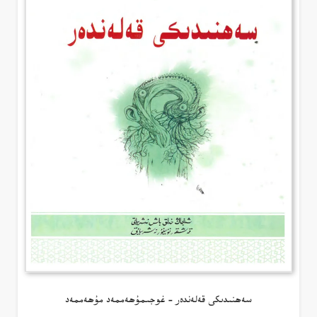
سەھنىدىكى قەلەندەر – غوجىمۇھەممەد مۇھەممەد