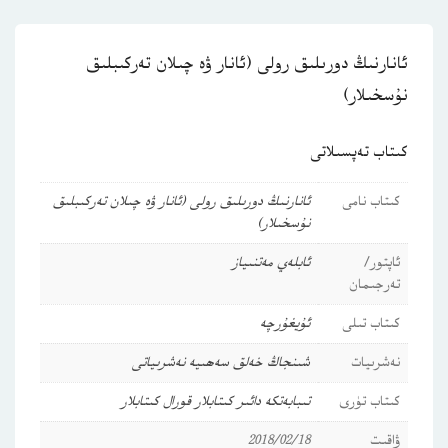
ئانارنىڭ دورىلىق رولى (ئانار ۋە چىلان تەركىبلىق
نۇسخىلار)
كىتاب تەپسىلاتى
كىتاب نامى
ئانارنىڭ دورىلىق رولى (ئانار ۋە چىلان تەركىبلىق
نۇسخىلار)
ئاپتور/
ئابلەي مەتنىياز
تەرجىمان
كىتاب تىلى
ئۇيغۇرچە
نەشرىيات
شىنجاڭ خەلق سەھىيە نەشرىياتى
كىتاب تۈرى
تىبابەتكە دائىر كىتابلار
قورال كىتابلار
ۋاقىت
2018/02/18