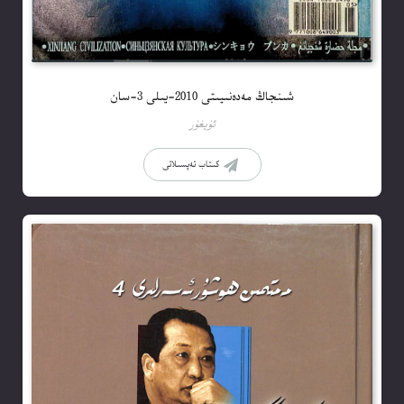
شىنجاڭ مەدەنىيىتى 2010-يىلى 3-سان
ئۇيغۇر
كىتاب تەپسىلاتى