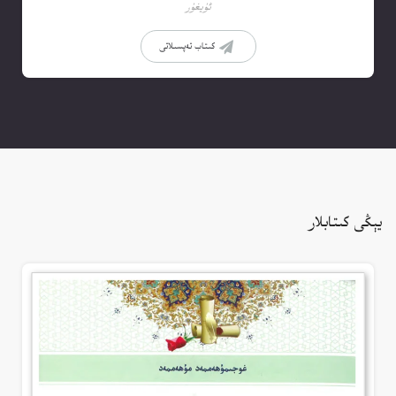
ئۇيغۇر
كىتاب تەپسىلاتى
يېڭى كىتابلار