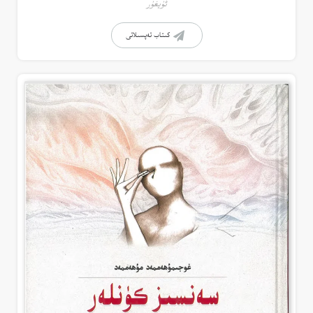
ئۇيغۇر
كىتاب تەپسىلاتى