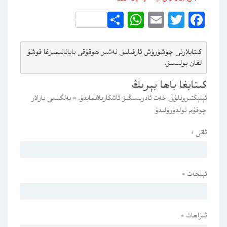
WhatsApp
Share
Email
Twitter
Facebook
كىتابلارنى چۈشۈرۈش ئارقىلىق 
نەشىر ھوقۇقى باياناتى
مىزغا قوشۇ
لغان بولىسىز.
كىتابغا باھا بېرىڭ
ئېلېكتىرونلۇق خەت ئادرېسىڭىز ئاشكارىلانمايدۇ.
*
بەلگىسى بارلار
چوقۇم تولدۇرۇلىدۇ
ئاتى
*
ئېلخەت
*
ئىزاھات
*