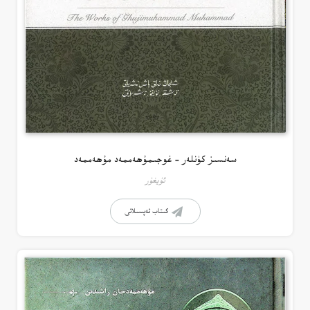
سەنسىز كۈنلەر – غوجىمۇھەممەد مۇھەممەد
ئۇيغۇر
كىتاب تەپسىلاتى