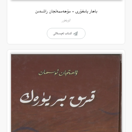
باھار يامغۇرى – مۇھەممەتجان راشىدىن
ئۇيغۇر
كىتاب تەپسىلاتى