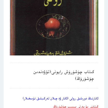
كىتاب چۈشۈرۈش رايونى(تۆۋەندىن
چۈشۈرۈڭ)
ئانارنىڭ دورىلىق رولى (ئانار ۋە چىلان تەركىبلىق نۇسخىلار)
كىتابنى بۇ يەرنى بېسىپ چۈشۈرۈڭ