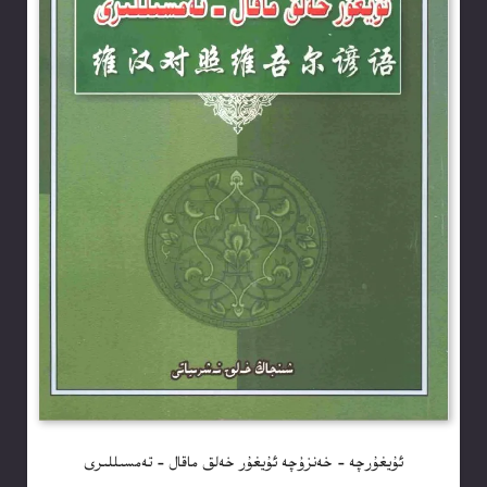
ئۇيغۇرچە – خەنزۇچە ئۇيغۇر خەلق ماقال – تەمسىللىرى