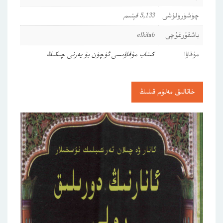
چۈشۈرۈلۈشى
5,133 قېتىم
باشقۇرغۇچى
elkitab
مۇقاۋا
كىتاب مۇقاۋىسى ئۈچۈن بۇ يەرنى چىكىڭ
خاتالىق مەلۇم قىلىڭ