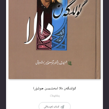
گۈللىگەن دالا (مەمتىمىن ھوشۇر)
Choghluq
كىتاب تەپسىلاتى