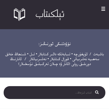
☰
نۆۋەتتىكى ئورنىڭىز:
باشبەت
/
ئۇيغۇرچە
•
تىبابەتكە دائىر كىتابلار
•
تىل
•
شىنجاڭ خەلق
سەھىيە نەشرىياتى
•
قورال كىتابلار
•
نەشىرىياتلار
/ ئانارنىڭ
دورىلىق رولى (ئانار ۋە چىلان تەركىبلىق نۇسخىلار)