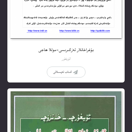
بۇغراخانلار تەزكىرىسى-موللا ھاجى
ئۇيغۇر
كىتاب تەپسىلاتى