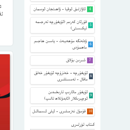
ئ
ئاۋازلىق ئوقيا – ۋاھىتجان ئوسمان
ژۇرنىلى 
قۇرئان كەرىم (ئۇيغۇرچە تەرجىمە
تېكىسىتى)
ۋەتەنگە مۇھەببەت – ياسىن ھاجىم
ماھمۇدى
شىرىن بۇلاق
ئۇيغۇرچە – خەنزۇچە ئۇيغۇر خەلق
ماقال – تەمسىللىرى
ئۇيغۇر مائارىپ تارىخىدىن
ئوچېرىكلار (ئابدۇللاھ تالىپ)
قۇمۇل نەزمىلىرى – ئېلى ئىسمائىل
كىتاب تۈرلىرى