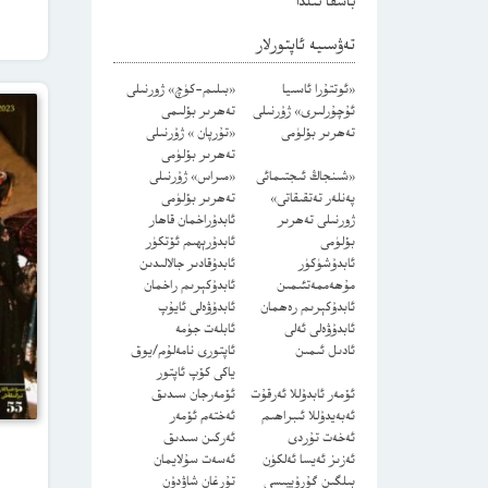
باشقا تىلدا
تەۋسىيە ئاپتورلار
«ئوتتۇرا ئاسىيا
«بىلىم-كۈچ» ژورنىلى
ئۇچۇرلىرى» ژۇرنىلى
تەھرىر بۆلىمى
تەھرىر بۆلۈمى
«تۇرپان » ژۇرنىلى
تەھرىر بۆلۈمى
«شىنجاڭ ئىجتىمائى
«مىراس» ژۇرنىلى
پەنلەر تەتقىقاتى»
تەھرىر بۆلۈمى
ژورنىلى تەھرىر
ئابدۇراخمان قاھار
بۆلۈمى
ئابدۇرېھىم ئۆتكۈر
ئابدۇشۈكۈر
ئابدۇقادىر جالالىدىن
مۇھەممەتئىمىن
ئابدۇكېرىم راخمان
ئابدۇكېرىم رەھمان
ئابدۇۋەلى ئايۇپ
ئابدۇۋەلى ئەلى
ئابلەت جۈمە
ئادىل ئىمىن
ئاپتورى نامەلۇم/يوق
ياكى كۆپ ئاپتور
ئۆمەر ئابدۇللا ئەرقۇت
ئۆمەرجان سىدىق
ئەبەيدۇللا ئىبراھىم
ئەختەم ئۆمەر
ئەخەت تۇردى
ئەركىن سىدىق
ئەزىز ئەيسا ئەلكۈن
ئەسەت سۇلايمان
بىلگىن گۇرۇپپىسى
تۇرغان شاۋدۇن