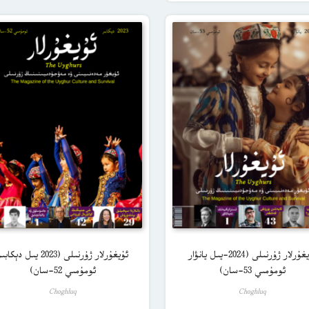
ئۇيغۇرلار ژۇرنىلى (2024-يىل يانۋار
ئۇيغۇرلار ژۇرنىلى (2023 يىل دېكاب
ئومۇمىي 53-سان)
ئومۇمىي 52-سان)
Choghluq
Choghluq