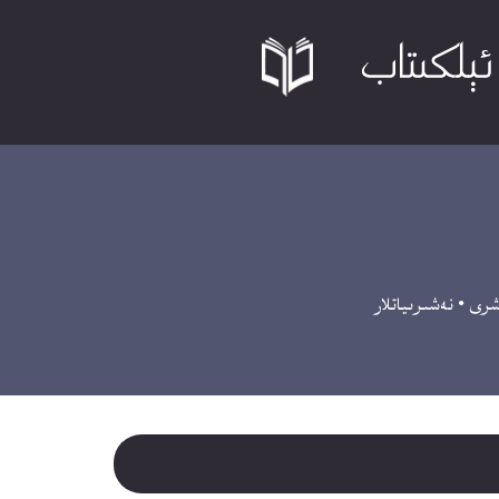
ەشرى
•
نەشىرىياتلار