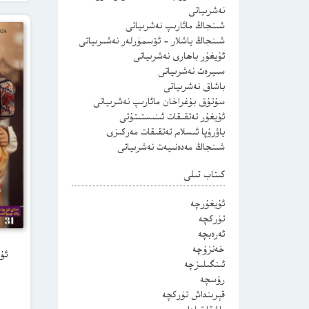
نەشرىياتى
شىنجاڭ مائارىپ نەشرىياتى
شىنجاڭ ياشلار – ئۆسمۈرلەر نەشىرىياتى
ئۇيغۇر باھارى نەشرىياتى
سىيرەت نەشرىياتى
باشاق نەشرىياتى
سۇتۇق بۇغراخان مائارىپ نەشرىياتى
ئۇيغۇر تەتقىقات ئىنىستىتۇتى
ياۋرۇپا ئىسلام تەتقىقات مەركىزى
شىنجاڭ مەدەنىيەت نەشرىياتى
كىتاب تىلى
ئۇيغۇرچە
تۈركچە
ئەرەبچە
خەنزۇچە
ئىنگىلىزچە
رۇسچە
قېرىنداش تۈركچە