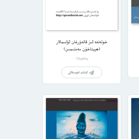
(ھېيتاخۇن مەمتىمىن)
Choghluq
كىتاب تەپسىلاتى