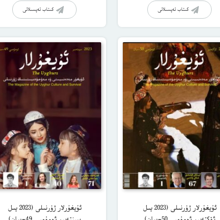
كىتاب تەپسىلاتى
كىتاب تەپسىلاتى
ئۇيغۇرلار ژۇرنىلى (2023 يىل
ئۇيغۇرلار ژۇرنىلى (2023 يىل
ئۆكتەبىر ئومۇمىي 50-سان)
سېنتەبىر ئومۇمىي 49-سان)