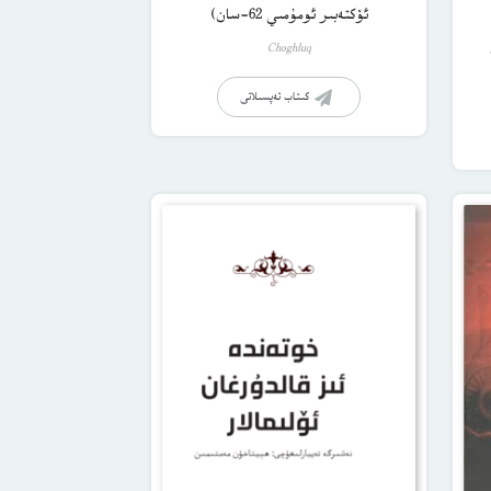
ئۆكتەبىر ئومۇمىي 62-سان)
Choghluq
كىتاب تەپسىلاتى