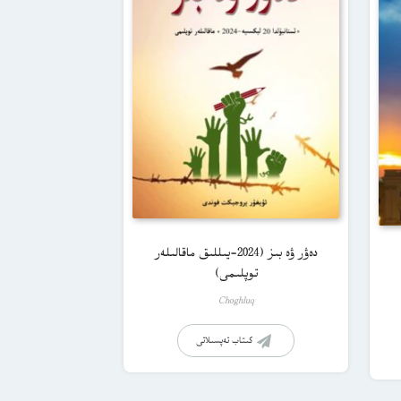
دەۋر ۋە بىز (2024-يىللىق ماقالىلەر
توپلىمى)
Choghluq
كىتاب تەپسىلاتى