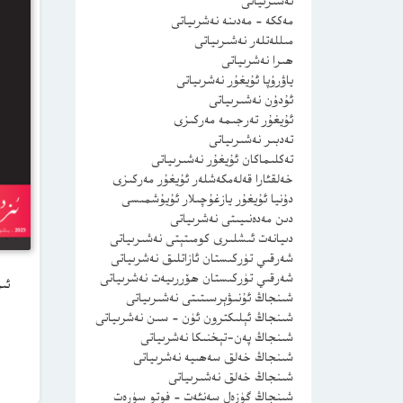
نەشىرىياتى
مەككە – مەدىنە نەشرىياتى
مىللەتلەر نەشىرىياتى
ھىرا نەشرىياتى
ياۋرۇپا ئۇيغۇر نەشرىياتى
ئۇدۇن نەشىرىياتى
ئۇيغۇر تەرجىمە مەركىزى
تەدبىر نەشىرىياتى
تەكلىماكان ئۇيغۇر نەشىرىياتى
خەلقئارا قەلەمكەشلەر ئۇيغۇر مەركىزى
دۇنيا ئۇيغۇر يازغۇچىلار ئۇيۇشمىسى
دىن مەدەنىيىتى نەشرىياتى
دىيانەت ئىشلىرى كومىتېتى نەشىرىياتى
شەرقىي تۈركىستان ئازاتلىق نەشرىياتى
شەرقىي تۈركىستان ھۆررىيەت نەشرىياتى
شىنجاڭ ئۇنىۋېرسىتىتى نەشىرىياتى
شىنجاڭ ئېلىكترون ئۈن – سىن نەشرىياتى
شىنجاڭ پەن-تېخنىكا نەشرىياتى
شىنجاڭ خەلق سەھىيە نەشرىياتى
شىنجاڭ خەلق نەشىرىياتى
شىنجاڭ گۈزەل سەنئەت – فوتو سۈرەت