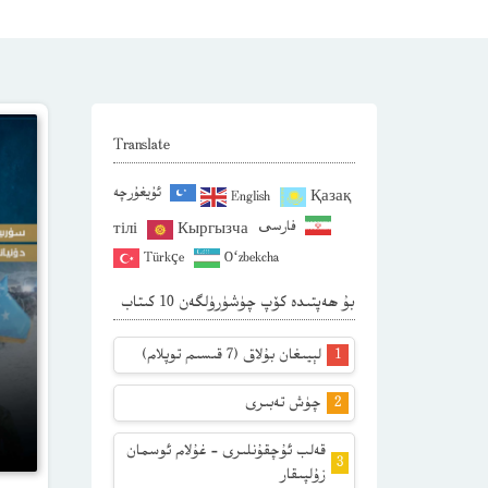
Translate
ئۇيغۇرچە
English
Қазақ
فارسی
тілі
Кыргызча
Türkçe
O‘zbekcha
بۇ ھەپتىدە كۆپ چۈشۈرۈلگەن 10 كىتاب
لېيىغان بۇلاق (7 قىسىم توپلام)
چۈش تەبىرى
قەلب ئۇچقۇنلىرى – غۇلام ئوسمان
زۇلپىقار