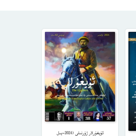
ئۇيغۇرلار ژۇرنىلى (2024-يىل