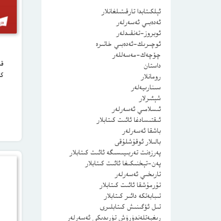
ئېلكىتابدا تارقىتىلغانلار
ئەدەبىي ئەسەرلەر
ئوبروز-تەنقىدلەر
ئوچىرىك-ئەدەبىي خاتىرە
چۆچەك-مەسەللەر
قى
داستان
كى
رومانلار
سىنارىيەلەر
شېئىرلار
ئىسلامىي ئەسەرلەر
ئىقتىسادغا ئائىت كىتابلار
باشقا ئەسەرلەر
بالىلار ئوقۇشلۇقى
پەرزەنت تەربىيىسىگە ئائىت كىتابلار
پەن-تېخنىكىغا ئائىت كىتابلار
تارىخىي ئەسەرلەر
تۇرمۇشقا ئائىت كىتابلار
تىبابەتكە دائىر كىتابلار
تىل ئۆگىنىش كىتابلىرى
رىغبەتلەندۈرۈش تۈرىدىكى ئەسەرلەر