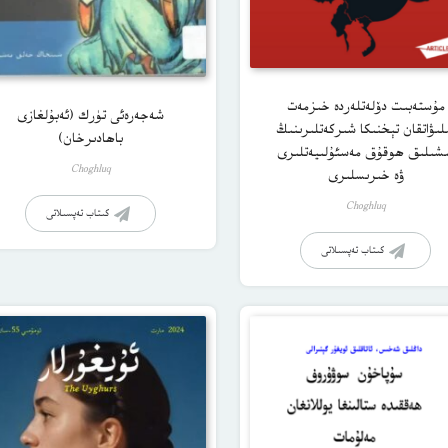
مۇستەبىت دۆلەتلەردە خىزمەت
شەجەرەئى تۈرك (ئەبۇلغازى
لىۋاتقان تېخنىكا شىركەتلىرىنىڭ
باھادىرخان)
شىلىق ھوقۇق مەسئۇلىيەتلىرى
Choghluq
ۋە خىرىسلىرى
Choghluq
كىتاب تەپسىلاتى
كىتاب تەپسىلاتى