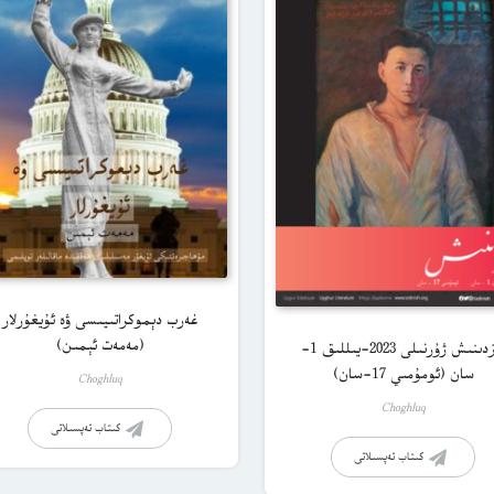
غەرب دېموكراتىيىسى ۋە ئۇيغۇرلار
(مەمەت ئېمىن)
ئىزدىنىش ژۇرنىلى 2023-يىللىق 1-
سان (ئومۇمىي 17-سان)
Choghluq
Choghluq
كىتاب تەپسىلاتى
كىتاب تەپسىلاتى