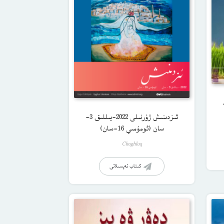
ت
ئىزدىنىش ژۇرنىلى 2022-يىللىق 3-
سان (ئومۇمىي 16-سان)
Choghluq
كىتاب تەپسىلاتى