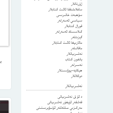
ژۇرناللار
ساغلاملىققا ئائىت كىتابلار
سۆھبەت خاتىرىسى
سىياسىي ئەسەرلەر
قورال كىتابلار
كىلاسسىك ئەسەرلەر
گېزىتلەر
مائارىپغا ئائىت كىتابلار
ماقالىلەر
نەشىرىياتلار
يانفون كىتاب
يو
نەسىرلەر
ھېكايە-پوۋىسىتلار
دوكلاتلار
نەشىرىياتلار
د ئۇ ق نەشىرىياتى
قەشقەر ئۇيغۇر نەشىرىياتى
مەركىزىي مىللەتلەر ئۇنىۋېرسىتىتى