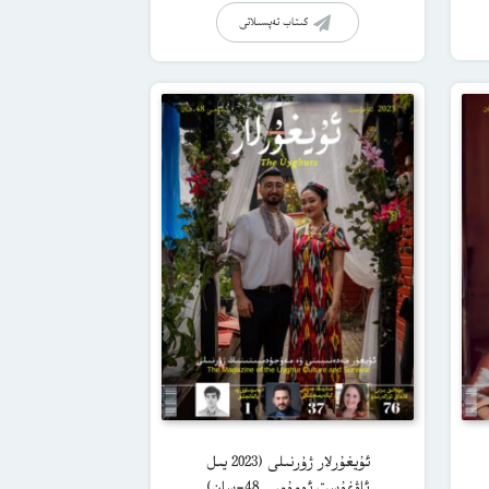
كىتاب تەپسىلاتى
ئۇيغۇرلار ژۇرنىلى (2023 يىل
ئاۋغۇست ئومۇمىي 48-سان)