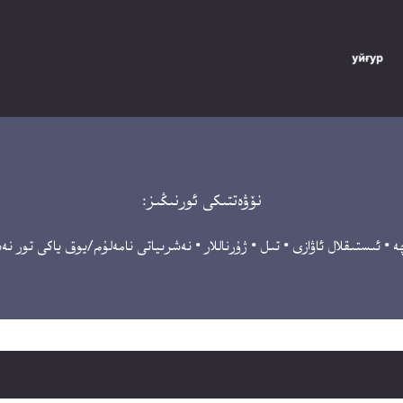
نۆۋەتتىكى ئورنىڭىز:
ە
•
ئىستىقلال ئاۋازى
•
تىل
•
ژۇرناللار
•
نەشرىياتى نامەلۇم/يوق ياكى تور ن