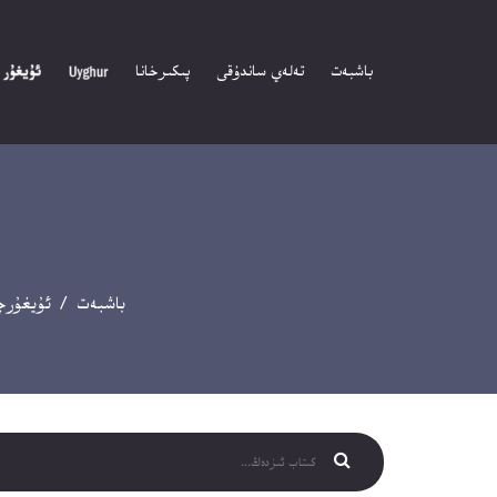
باشبەت
تەلەي ساندۇقى
پىكىرخانا
باشبەت
/
ئۇيغۇرچ