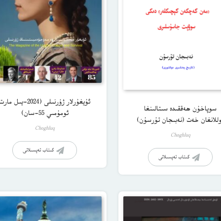
ئۇيغۇرلار ژۇرنىلى (2024-يىل مار
سوپاخۇن ھەققىدە سىتالىنغا
ئومۇمىي 55-سان)
للانغان خەت (نەبىجان تۇرسۇن)
Choghluq
Choghluq
كىتاب تەپسىلاتى
كىتاب تەپسىلاتى