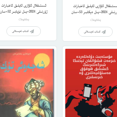
ئىستىقلال ئاۋازى ئايلىق ئاخبارات
ىستىقلال ئاۋازى ئايلىق ئاخبارات
ژۇرنىلى 2024-يىل نۇيابىر 52-سان
2024-يىل دېكابىر 53-سان
Choghluq
Choghluq
كىتاب تەپسىلاتى
كىتاب تەپسىلاتى