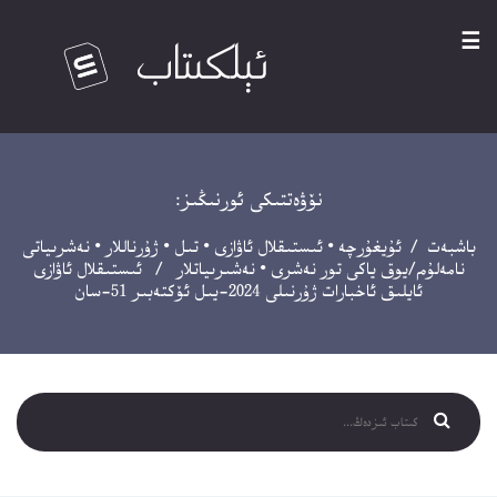
☰
نۆۋەتتىكى ئورنىڭىز:
باشبەت
/
ئۇيغۇرچە
•
ئىستىقلال ئاۋازى
•
تىل
•
ژۇرناللار
•
نەشرىياتى
نامەلۇم/يوق ياكى تور نەشرى
•
نەشىرىياتلار
/ ئىستىقلال ئاۋازى
ئايلىق ئاخبارات ژۇرنىلى 2024-يىل ئۆكتەبىر 51-سان