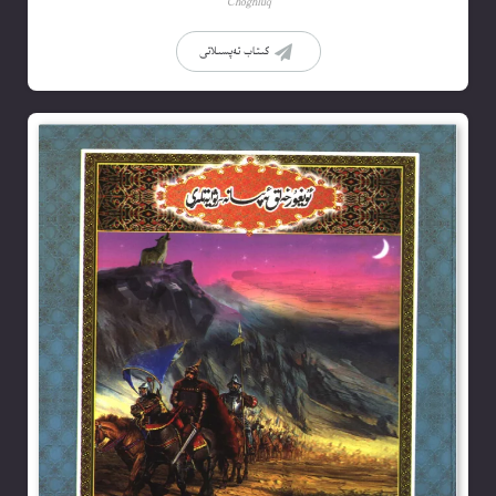
Choghluq
كىتاب تەپسىلاتى