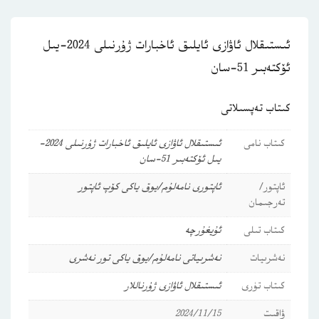
ئىستىقلال ئاۋازى ئايلىق ئاخبارات ژۇرنىلى 2024-يىل
ئۆكتەبىر 51-سان
كىتاب تەپسىلاتى
كىتاب نامى
ئىستىقلال ئاۋازى ئايلىق ئاخبارات ژۇرنىلى 2024-
يىل ئۆكتەبىر 51-سان
ئاپتور/
ئاپتورى نامەلۇم/يوق ياكى كۆپ ئاپتور
تەرجىمان
كىتاب تىلى
ئۇيغۇرچە
نەشرىيات
نەشرىياتى نامەلۇم/يوق ياكى تور نەشرى
كىتاب تۈرى
ئىستىقلال ئاۋازى
ژۇرناللار
ۋاقىت
2024/11/15