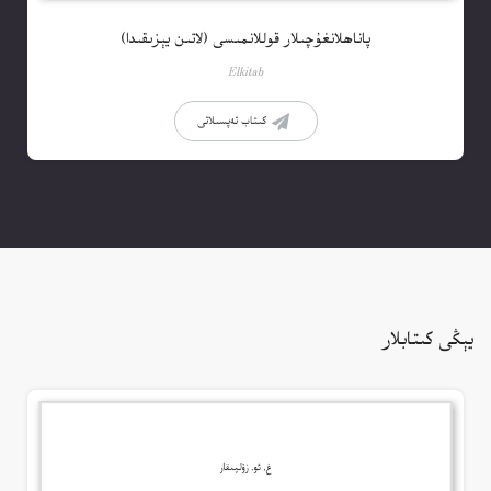
پاناھلانغۇچىلار قوللانمىسى (لاتىن يېزىقىدا)
Elkitab
كىتاب تەپسىلاتى
يېڭى كىتابلار