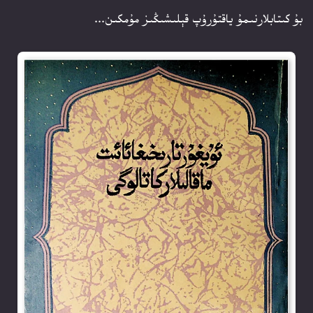
بۇ كىتابلارنىمۇ ياقتۇرۇپ قېلىشىڭىز مۇمكىن...