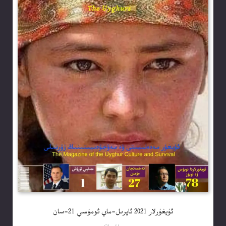
ئۇيغۇرلار 2021 ئاپرىل-ماي ئومۇمىي 21-سان