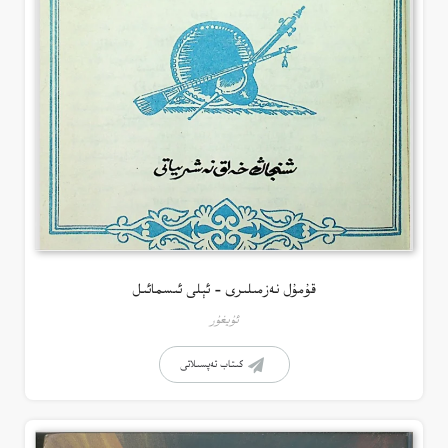
قۇمۇل نەزمىلىرى – ئېلى ئىسمائىل
ئۇيغۇر
كىتاب تەپسىلاتى