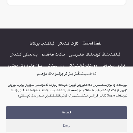
Embed Link
ئاۋات كىتابلار
ئېلكىتاب يوللاڭ
ئېلكىتابنىڭ كۈندىلىك خاتىرىسى
بېكەت ھەققىدە
پىلاندىكى كىتابلار
تەلەي ساندۇقى
دوستانە ئۇلىنىشلار
راي سىناش
سۆز قالدۇرۇش دەپتىرى
شەخسىيىتىڭىز بىز ئۈچۈنمۇ بەك مۇھىم
كۆپ سورالغان سۇئاللار
كىتاب تىزىملىكى
مەخپىيەتلىك باياناتى
توربېكەت ۋە مۇلازىمىتىمىزنى ئەلالاشتۇرۇش ئۈچۈن شۇنداقلا زىيارەت ئەھۋالىدىن خەۋەردار بولۇپ تۇرۇش
نەشىر ھوقۇقى باياناتى
ئۈچۈن نۆۋەتتە ئېلكىتاب تورىدا ساقلانمىلار(Cookie)نى ئىشلىتىمىز. بۇنىڭغا قۇشۇلغانلىقىڭىز بىزنىڭ
توربېكەتتە Google ئانالىز قورالىنى ئىشلىتىشىمىزگە قوشۇلغانلىقىڭىزنى بىلدۈرىدۇ. تەپسىلاتى:
© 2017-2026 تور بېكەتنىڭ بارلىق ھوقۇقى ئېلكىتاب تورى غا مەنسۇپ.
Accept
تور بېكەت ھەققىدە تەكلىپ - پىكىر بولسا، تۆۋەندىكى ئېلخەت ئارقىلىق بېكەت
باشلىقى بىلەن بىۋاستە ئالاقە قىلىڭ: elkitabtori@gmail.com
Deny
ھەر كۈنى يېڭى كىتابلار قوشۇلىۋاتىدۇ...