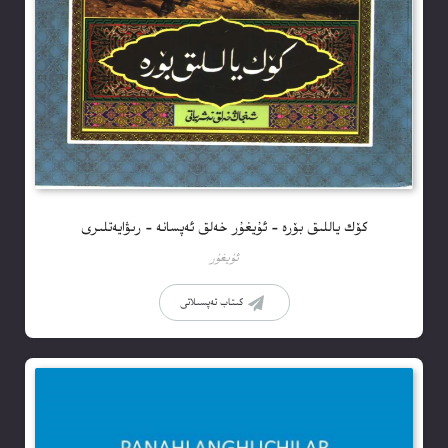
كۆك ياللىق بۆرە – ئۇيغۇر خەلق ئەپسانە – رىۋايەتلىرى
ئۇيغۇر
كىتاب تەپسىلاتى