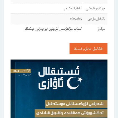
چۈشۈرۈلۈشى
1,441 قېتىم
باشقۇرغۇچى
choghluq
مۇقاۋا
كىتاب مۇقاۋىسى ئۈچۈن بۇ يەرنى چىكىڭ
خاتالىق مەلۇم قىلىڭ