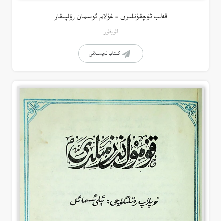
قەلب ئۇچقۇنلىرى – غۇلام ئوسمان زۇلپىقار
ئۇيغۇر
كىتاب تەپسىلاتى