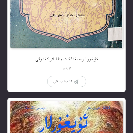
ئۇيغۇر تارىخىغا ئائىت ماقالىلار كاتالوگى
ئۇيغۇر
كىتاب تەپسىلاتى