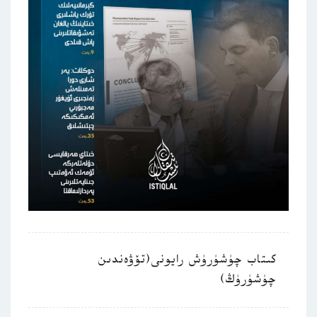
كىتاب چۈشۈرۈش رايونى(تۆۋەندىن
چۈشۈرۈڭ)