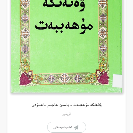
ۋەتەنگە مۇھەببەت – ياسىن ھاجىم ماھمۇدى
ئۇيغۇر
كىتاب تەپسىلاتى