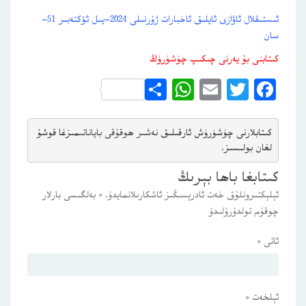
ئىستىقلال ئاۋازى ئايلىق ئاخبارات ژۇرنىلى 2024-يىل ئۆكتەبىر 51-
سان
كىتابنى بۇ يەرنى چىكىپ چۈشۈرۈڭ
WhatsApp
Share
Email
Twitter
Facebook
كىتابلارنى چۈشۈرۈش ئارقىلىق 
نەشىر ھوقۇقى باياناتى
مىزغا قوشۇ
لغان بولىسىز.
كىتابغا باھا بېرىڭ
ئېلېكتىرونلۇق خەت ئادرېسىڭىز ئاشكارىلانمايدۇ.
*
بەلگىسى بارلار
چوقۇم تولدۇرۇلىدۇ
ئاتى
*
ئېلخەت
*