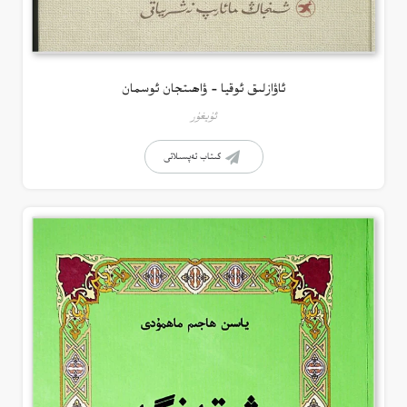
ئاۋازلىق ئوقيا – ۋاھىتجان ئوسمان
ئۇيغۇر
كىتاب تەپسىلاتى