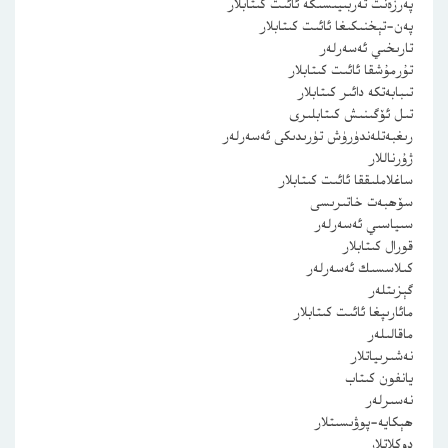
پەرزەنت تەربىيىسىگە ئائىت كىتابلار
پەن-تېخنىكىغا ئائىت كىتابلار
تارىخىي ئەسەرلەر
تۇرمۇشقا ئائىت كىتابلار
تىبابەتكە دائىر كىتابلار
تىل ئۆگىنىش كىتابلىرى
رىغبەتلەندۈرۈش تۈرىدىكى ئەسەرلەر
ژۇرناللار
ساغلاملىققا ئائىت كىتابلار
سۆھبەت خاتىرىسى
سىياسىي ئەسەرلەر
قورال كىتابلار
كىلاسسىك ئەسەرلەر
گېزىتلەر
مائارىپغا ئائىت كىتابلار
ماقالىلەر
نەشىرىياتلار
يانفون كىتاب
نەسىرلەر
ھېكايە-پوۋىسىتلار
دوكلاتلار