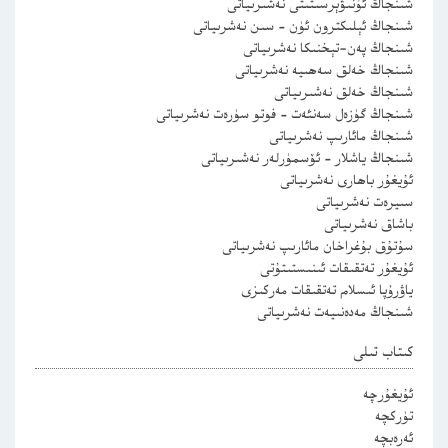
شىنجاڭ ئۇنىۋېرسىتىتى نەشىرىياتى
شىنجاڭ ئېلىكترون ئۈن – سىن نەشرىياتى
شىنجاڭ پەن-تېخنىكا نەشرىياتى
شىنجاڭ خەلق سەھىيە نەشرىياتى
شىنجاڭ خەلق نەشىرىياتى
شىنجاڭ گۈزەل سەنئەت – فوتو سۈرەت نەشرىياتى
شىنجاڭ مائارىپ نەشرىياتى
شىنجاڭ ياشلار – ئۆسمۈرلەر نەشىرىياتى
ئۇيغۇر باھارى نەشرىياتى
سىيرەت نەشرىياتى
باشاق نەشرىياتى
سۇتۇق بۇغراخان مائارىپ نەشرىياتى
ئۇيغۇر تەتقىقات ئىنىستىتۇتى
ياۋرۇپا ئىسلام تەتقىقات مەركىزى
شىنجاڭ مەدەنىيەت نەشرىياتى
كىتاب تىلى
ئۇيغۇرچە
تۈركچە
ئەرەبچە