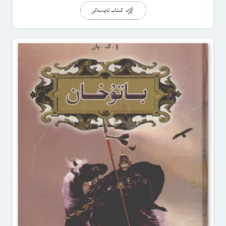
كىتاب تەپسىلاتى