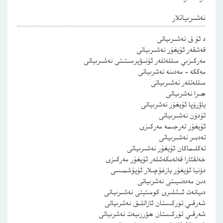
نەشىرىياتلار
د ئۇ ق نەشىرىياتى
قەشقەر ئۇيغۇر نەشىرىياتى
مەركىزىي مىللەتلەر ئۇنىۋېرسىتىتى نەشىرىياتى
مەككە – مەدىنە نەشرىياتى
مىللەتلەر نەشىرىياتى
ھىرا نەشرىياتى
ياۋرۇپا ئۇيغۇر نەشرىياتى
ئۇدۇن نەشىرىياتى
ئۇيغۇر تەرجىمە مەركىزى
تەدبىر نەشىرىياتى
تەكلىماكان ئۇيغۇر نەشىرىياتى
خەلقئارا قەلەمكەشلەر ئۇيغۇر مەركىزى
دۇنيا ئۇيغۇر يازغۇچىلار ئۇيۇشمىسى
دىن مەدەنىيىتى نەشرىياتى
دىيانەت ئىشلىرى كومىتېتى نەشىرىياتى
شەرقىي تۈركىستان ئازاتلىق نەشرىياتى
شەرقىي تۈركىستان ھۆررىيەت نەشرىياتى