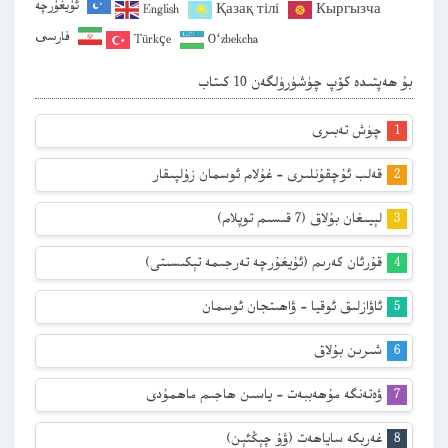
ئۇيغۇرچە
English
Қазақ тілі
Кыргызча
فارسی
Türkçe
O‘zbekcha
بۇ ھەپتىدە كۆپ چۈشۈرۈلگەن 10 كىتاب
چۈش تەبىرى
قەلب ئۇچقۇنلىرى – غۇلام ئوسمان زۇلپىقار
لېيىغان بۇلاق (7 قىسىم توپلام)
قۇرئان كەرىم (ئۇيغۇرچە تەرجىمە تېكىسىتى)
ئاۋازلىق ئوقيا – ۋاھىتجان ئوسمان
شىرىن بۇلاق
ۋەتەنگە مۇھەببەت – ياسىن ھاجىم ماھمۇدى
غەربكە ساياھەت (ۋۇ چېڭئېن)