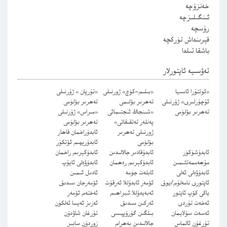
خەنزۇچە
ئىنگىلىزچە
رۇسچە
قېرىنداش تۈركچە
باشقا تىلدا
تەۋسىيە ئاپتورلار
«ئوتتۇرا ئاسىيا
«بىلىم-كۈچ» ژورنىلى
«تۇرپان » ژۇرنىلى
ئۇچۇرلىرى» ژۇرنىلى
تەھرىر بۆلىمى
تەھرىر بۆلۈمى
تەھرىر بۆلۈمى
«شىنجاڭ ئىجتىمائى
«مىراس» ژۇرنىلى
پەنلەر تەتقىقاتى»
تەھرىر بۆلۈمى
ژورنىلى تەھرىر
ئابدۇراخمان قاھار
بۆلۈمى
ئابدۇرېھىم ئۆتكۈر
ئابدۇشۈكۈر
ئابدۇقادىر جالالىدىن
ئابدۇكېرىم راخمان
مۇھەممەتئىمىن
ئابدۇكېرىم رەھمان
ئابدۇۋەلى ئايۇپ
ئابدۇۋەلى ئەلى
ئابلەت جۈمە
ئادىل ئىمىن
ئاپتورى نامەلۇم/يوق
ئۆمەر ئابدۇللا ئەرقۇت
ئۆمەرجان سىدىق
ياكى كۆپ ئاپتور
ئەبەيدۇللا ئىبراھىم
ئەختەم ئۆمەر
ئەخەت تۇردى
ئەركىن سىدىق
ئەزىز ئەيسا ئەلكۈن
ئەسەت سۇلايمان
بىلگىن گۇرۇپپىسى
تۇرغان شاۋدۇن
تۇرغۇن ئالماس
جالالىدىن بەھرام
زوردۇن سابىر