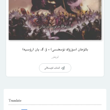
باتۇخان (سۈزۈك نۇسخىسى) – ۋ. گ. يان (رۇسىيە)
ئۇيغۇر
كىتاب تەپسىلاتى
Translate