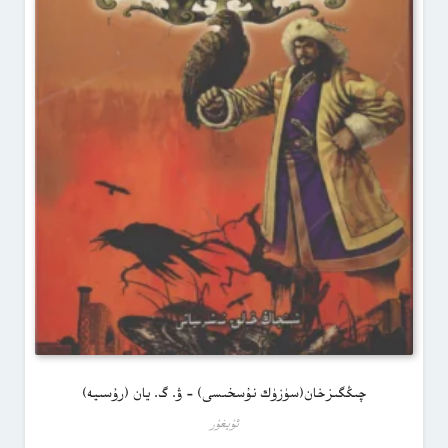
چىڭگىزخان(سۈزۈك نۇسخىسى) – ۋ. گ. يان (رۇسىيە)
ئۇيغۇر