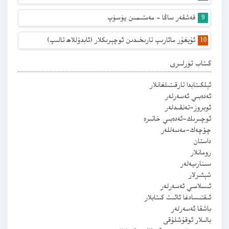
قەشقەر ساڭا – مەمتىمىن يۈسۈپ
ئۇيغۇر مائارىپ تارىخىدىن ئوچېرىكلار (ئابدۇللاھ تالىپ)
كىتاب تۈرلىرى
ئېلكىتابدا تارقىتىلغانلار
ئەدەبىي ئەسەرلەر
ئوبروز-تەنقىدلەر
ئوچىرىك-ئەدەبىي خاتىرە
چۆچەك-مەسەللەر
داستان
رومانلار
سىنارىيەلەر
شېئىرلار
ئىسلامىي ئەسەرلەر
ئىقتىسادغا ئائىت كىتابلار
باشقا ئەسەرلەر
بالىلار ئوقۇشلۇقى