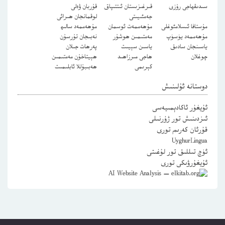
سىدىقھاجى رۇزى
قىرغىزىستان ئىتتىپاق
قۇربان ۋەلى
جەمئىيىتى
لوقمانجان ھىرائى
مۇستافا ئىسلامئوغلى
مۇھەممەت ئوسمان
مۇھەممەد سالىھ
مۇھەممەد يۈسۈپ
مەمتىمىن ھوشۇر
نەبىجان تۇرسۇن
ياسىنجان سادىق
ياسىن سېيىت
پەرھات جىلان
چوغلان
ھاجى مىرزاھىد
ھېيتاخۇن مەمتىمىن
كېرىمى
ھەبىبۇللا ئابلىمىت
دوستانە ئۇلىنىش
ئۇيغۇر ئاكادېمىيەسى
ئىزدىنىش تور ژۇرنىلى
قۇرئان كەرىم تورى
UyghurLingua
ئۈچ تىللىق تور لۇغىتى
ئۇيغۇرۋىكى تورى