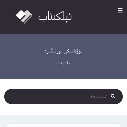
☰
نۆۋەتتىكى ئورنىڭىز:
باشبەت