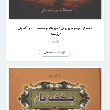
ئاخىرقى دېڭىزغا يۈرۈش (سۈزۈك نۇسخىسى) – ۋ. گ. يان
(رۇسىيە)
ئۇيغۇر
كىتاب تەپسىلاتى