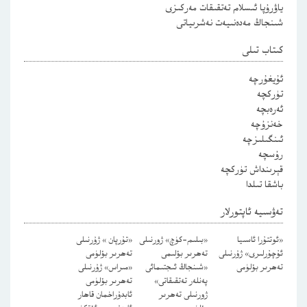
ياۋرۇپا ئىسلام تەتقىقات مەركىزى
شىنجاڭ مەدەنىيەت نەشرىياتى
كىتاب تىلى
ئۇيغۇرچە
تۈركچە
ئەرەبچە
خەنزۇچە
ئىنگىلىزچە
رۇسچە
قېرىنداش تۈركچە
باشقا تىلدا
تەۋسىيە ئاپتورلار
«ئوتتۇرا ئاسىيا
«بىلىم-كۈچ» ژورنىلى
«تۇرپان » ژۇرنىلى
ئۇچۇرلىرى» ژۇرنىلى
تەھرىر بۆلىمى
تەھرىر بۆلۈمى
تەھرىر بۆلۈمى
«شىنجاڭ ئىجتىمائى
«مىراس» ژۇرنىلى
پەنلەر تەتقىقاتى»
تەھرىر بۆلۈمى
ژورنىلى تەھرىر
ئابدۇراخمان قاھار