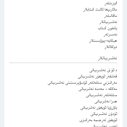
گېزىتلەر
مائارىپغا ئائىت كىتابلار
ماقالىلەر
نەشىرىياتلار
يانفون كىتاب
نەسىرلەر
ھېكايە-پوۋىسىتلار
دوكلاتلار
نەشىرىياتلار
د ئۇ ق نەشىرىياتى
قەشقەر ئۇيغۇر نەشىرىياتى
مەركىزىي مىللەتلەر ئۇنىۋېرسىتىتى نەشىرىياتى
مەككە – مەدىنە نەشرىياتى
مىللەتلەر نەشىرىياتى
ھىرا نەشرىياتى
ياۋرۇپا ئۇيغۇر نەشرىياتى
ئۇدۇن نەشىرىياتى
ئۇيغۇر تەرجىمە مەركىزى
تەدبىر نەشىرىياتى