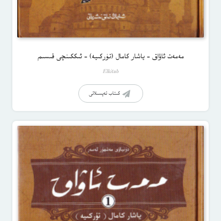
مەمەت ئاۋاق – ياشار كامال (تۈركىيە) – ئىككىنچى قىسىم
Elkitab
كىتاب تەپسىلاتى