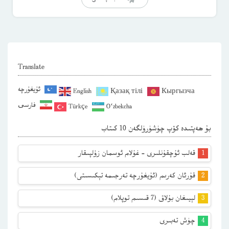
Translate
ئۇيغۇرچە
English
Қазақ тілі
Кыргызча
فارسی
Türkçe
O‘zbekcha
بۇ ھەپتىدە كۆپ چۈشۈرۈلگەن 10 كىتاب
قەلب ئۇچقۇنلىرى – غۇلام ئوسمان زۇلپىقار
قۇرئان كەرىم (ئۇيغۇرچە تەرجىمە تېكىسىتى)
لېيىغان بۇلاق (7 قىسىم توپلام)
چۈش تەبىرى