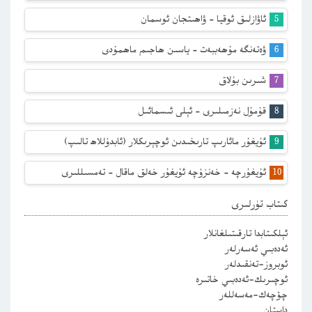
ئاۋازلىق ئوقيا – ۋاھىتجان ئوسمان
ۋەتەنگە مۇھەببەت – ياسىن ھاجىم ماھمۇدى
شىرىن بۇلاق
قۇمۇل نەزمىلىرى – ئېلى ئىسمائىل
ئۇيغۇر مائارىپ تارىخىدىن ئوچېرىكلار (ئابدۇللاھ تالىپ)
ئۇيغۇرچە – خەنزۇچە ئۇيغۇر خەلق ماقال – تەمسىللىرى
كىتاب تۈرلىرى
ئېلكىتابدا تارقىتىلغانلار
ئەدەبىي ئەسەرلەر
ئوبروز-تەنقىدلەر
ئوچىرىك-ئەدەبىي خاتىرە
چۆچەك-مەسەللەر
داستان