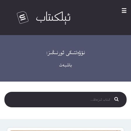
☰
نۆۋەتتىكى ئورنىڭىز:
باشبەت