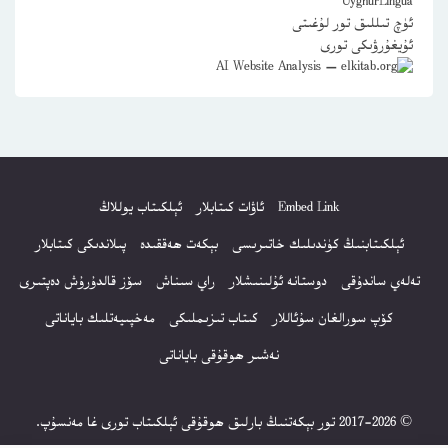
UyghurLingua
ئۈچ تىللىق تور لۇغىتى
ئۇيغۇرۋىكى تورى
Embed Link
ئاۋات كىتابلار
ئېلكىتاب يوللاڭ
ئېلكىتابنىڭ كۈندىلىك خاتىرىسى
بېكەت ھەققىدە
پىلاندىكى كىتابلار
تەلەي ساندۇقى
دوستانە ئۇلىنىشلار
راي سىناش
سۆز قالدۇرۇش دەپتىرى
كۆپ سورالغان سۇئاللار
كىتاب تىزىملىكى
مەخپىيەتلىك باياناتى
نەشىر ھوقۇقى باياناتى
© 2017-2026 تور بېكەتنىڭ بارلىق ھوقۇقى ئېلكىتاب تورى غا مەنسۇپ.