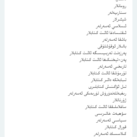
رومانلار
سىنارىيەلەر
شېئىرلار
ئىسلامىي ئەسەرلەر
ئىقتىسادغا ئائىت كىتابلار
باشقا ئەسەرلەر
بالىلار ئوقۇشلۇقى
پەرزەنت تەربىيىسىگە ئائىت كىتابلار
پەن-تېخنىكىغا ئائىت كىتابلار
تارىخىي ئەسەرلەر
تۇرمۇشقا ئائىت كىتابلار
تىبابەتكە دائىر كىتابلار
تىل ئۆگىنىش كىتابلىرى
رىغبەتلەندۈرۈش تۈرىدىكى ئەسەرلەر
ژۇرناللار
ساغلاملىققا ئائىت كىتابلار
سۆھبەت خاتىرىسى
سىياسىي ئەسەرلەر
قورال كىتابلار
كىلاسسىك ئەسەرلەر