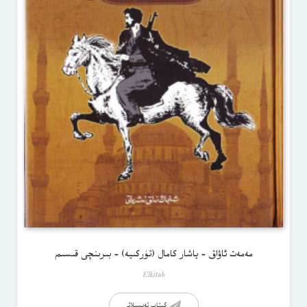
مەمەت ئاۋاق – ياشار كامال (تۈركىيە) – بىرىنچى قىسىم
Elkitab
كىتاب تەپسىلاتى