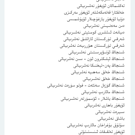
تەكلىماكان ئۇيغۇر نەشىرىياتى
خەلقئارا قەلەمكەشلەر ئۇيغۇر مەركىزى
دۇنيا ئۇيغۇر يازغۇچىلار ئۇيۇشمىسى
دىن مەدەنىيىتى نەشرىياتى
دىيانەت ئىشلىرى كومىتېتى نەشىرىياتى
شەرقىي تۈركىستان ئازاتلىق نەشرىياتى
شەرقىي تۈركىستان ھۆررىيەت نەشرىياتى
شىنجاڭ ئۇنىۋېرسىتىتى نەشىرىياتى
شىنجاڭ ئېلىكترون ئۈن – سىن نەشرىياتى
شىنجاڭ پەن-تېخنىكا نەشرىياتى
شىنجاڭ خەلق سەھىيە نەشرىياتى
شىنجاڭ خەلق نەشىرىياتى
شىنجاڭ گۈزەل سەنئەت – فوتو سۈرەت نەشرىياتى
شىنجاڭ مائارىپ نەشرىياتى
شىنجاڭ ياشلار – ئۆسمۈرلەر نەشىرىياتى
ئۇيغۇر باھارى نەشرىياتى
سىيرەت نەشرىياتى
باشاق نەشرىياتى
سۇتۇق بۇغراخان مائارىپ نەشرىياتى
ئۇيغۇر تەتقىقات ئىنىستىتۇتى