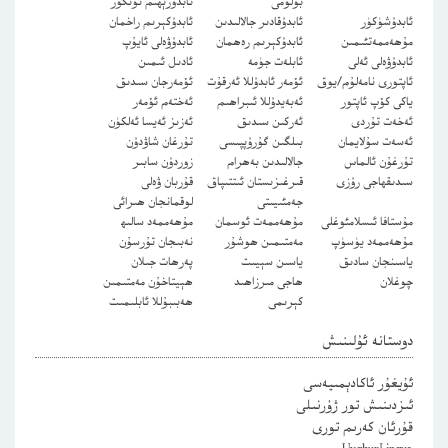
بۆلۈمى
ئابدۇرېھىم ئۆتكۈر
ئابدۇشۈكۈر
ئابدۇقادىر جالالىدىن
ئابدۇكېرىم راخمان
مۇھەممەتئىمىن
ئابدۇكېرىم رەھمان
ئابدۇۋەلى ئايۇپ
ئابدۇۋەلى ئەلى
ئابلەت جۈمە
ئادىل ئىمىن
ئاپتورى نامەلۇم/يوق
ئۆمەر ئابدۇللا ئەرقۇت
ئۆمەرجان سىدىق
ياكى كۆپ ئاپتور
ئەبەيدۇللا ئىبراھىم
ئەختەم ئۆمەر
ئەخەت تۇردى
ئەركىن سىدىق
ئەزىز ئەيسا ئەلكۈن
ئەسەت سۇلايمان
بىلگىن گۇرۇپپىسى
تۇرغان شاۋدۇن
تۇرغۇن ئالماس
جالالىدىن بەھرام
زوردۇن سابىر
سىدىقھاجى رۇزى
قىرغىزىستان ئىتتىپاق
قۇربان ۋەلى
جەمئىيىتى
لوقمانجان ھىرائى
مۇستافا ئىسلامئوغلى
مۇھەممەت ئوسمان
مۇھەممەد سالىھ
مۇھەممەد يۈسۈپ
مەمتىمىن ھوشۇر
نەبىجان تۇرسۇن
ياسىنجان سادىق
ياسىن سېيىت
پەرھات جىلان
چوغلان
ھاجى مىرزاھىد
ھېيتاخۇن مەمتىمىن
كېرىمى
ھەبىبۇللا ئابلىمىت
دوستانە ئۇلىنىش
ئۇيغۇر ئاكادېمىيەسى
ئىزدىنىش تور ژۇرنىلى
قۇرئان كەرىم تورى