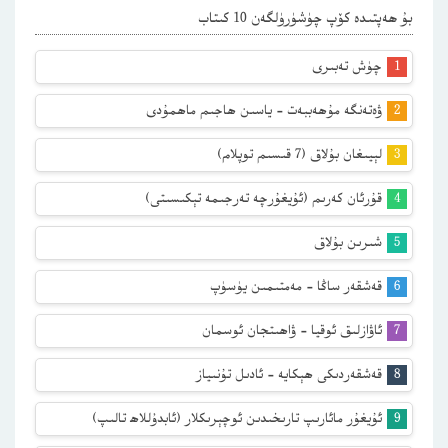
بۇ ھەپتىدە كۆپ چۈشۈرۈلگەن 10 كىتاب
چۈش تەبىرى
ۋەتەنگە مۇھەببەت – ياسىن ھاجىم ماھمۇدى
لېيىغان بۇلاق (7 قىسىم توپلام)
قۇرئان كەرىم (ئۇيغۇرچە تەرجىمە تېكىسىتى)
شىرىن بۇلاق
قەشقەر ساڭا – مەمتىمىن يۈسۈپ
ئاۋازلىق ئوقيا – ۋاھىتجان ئوسمان
قەشقەردىكى ھېكايە – ئادىل تۇنىياز
ئۇيغۇر مائارىپ تارىخىدىن ئوچېرىكلار (ئابدۇللاھ تالىپ)