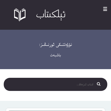
☰
نۆۋەتتىكى ئورنىڭىز:
باشبەت