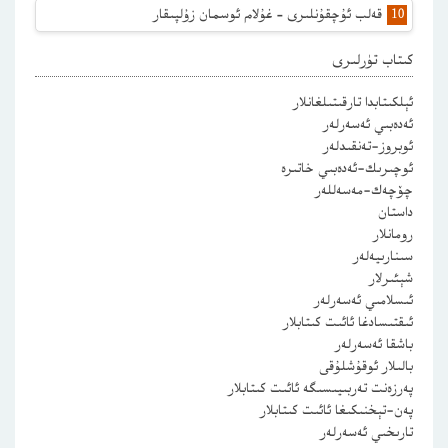
قەلب ئۇچقۇنلىرى – غۇلام ئوسمان زۇلپىقار
كىتاب تۈرلىرى
ئېلكىتابدا تارقىتىلغانلار
ئەدەبىي ئەسەرلەر
ئوبروز-تەنقىدلەر
ئوچىرىك-ئەدەبىي خاتىرە
چۆچەك-مەسەللەر
داستان
رومانلار
سىنارىيەلەر
شېئىرلار
ئىسلامىي ئەسەرلەر
ئىقتىسادغا ئائىت كىتابلار
باشقا ئەسەرلەر
بالىلار ئوقۇشلۇقى
پەرزەنت تەربىيىسىگە ئائىت كىتابلار
پەن-تېخنىكىغا ئائىت كىتابلار
تارىخىي ئەسەرلەر