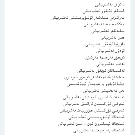
د ئۇ ق نەشىرىياتى
قەشقەر ئۇيغۇر نەشىرىياتى
مەركىزىي مىللەتلەر ئۇنىۋېرسىتىتى نەشىرىياتى
مەككە – مەدىنە نەشرىياتى
مىللەتلەر نەشىرىياتى
ھىرا نەشرىياتى
ياۋرۇپا ئۇيغۇر نەشرىياتى
ئۇدۇن نەشىرىياتى
ئۇيغۇر تەرجىمە مەركىزى
تەدبىر نەشىرىياتى
تەكلىماكان ئۇيغۇر نەشىرىياتى
خەلقئارا قەلەمكەشلەر ئۇيغۇر مەركىزى
دۇنيا ئۇيغۇر يازغۇچىلار ئۇيۇشمىسى
دىن مەدەنىيىتى نەشرىياتى
دىيانەت ئىشلىرى كومىتېتى نەشىرىياتى
شەرقىي تۈركىستان ئازاتلىق نەشرىياتى
شەرقىي تۈركىستان ھۆررىيەت نەشرىياتى
شىنجاڭ ئۇنىۋېرسىتىتى نەشىرىياتى
شىنجاڭ ئېلىكترون ئۈن – سىن نەشرىياتى
شىنجاڭ پەن-تېخنىكا نەشرىياتى