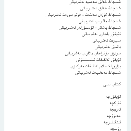
شىنجاڭ خەلق سەھىيە نەشرىياتى
شىنجاڭ خەلق نەشىرىياتى
شىنجاڭ گۈزەل سەنئەت – فوتو سۈرەت نەشرىياتى
شىنجاڭ مائارىپ نەشرىياتى
شىنجاڭ ياشلار – ئۆسمۈرلەر نەشىرىياتى
ئۇيغۇر باھارى نەشرىياتى
سىيرەت نەشرىياتى
باشاق نەشرىياتى
سۇتۇق بۇغراخان مائارىپ نەشرىياتى
ئۇيغۇر تەتقىقات ئىنىستىتۇتى
ياۋرۇپا ئىسلام تەتقىقات مەركىزى
شىنجاڭ مەدەنىيەت نەشرىياتى
كىتاب تىلى
ئۇيغۇرچە
تۈركچە
ئەرەبچە
خەنزۇچە
ئىنگىلىزچە
رۇسچە