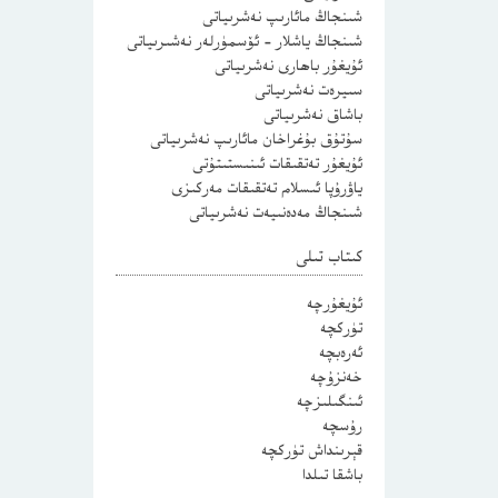
شىنجاڭ مائارىپ نەشرىياتى
شىنجاڭ ياشلار – ئۆسمۈرلەر نەشىرىياتى
ئۇيغۇر باھارى نەشرىياتى
سىيرەت نەشرىياتى
باشاق نەشرىياتى
سۇتۇق بۇغراخان مائارىپ نەشرىياتى
ئۇيغۇر تەتقىقات ئىنىستىتۇتى
ياۋرۇپا ئىسلام تەتقىقات مەركىزى
شىنجاڭ مەدەنىيەت نەشرىياتى
كىتاب تىلى
ئۇيغۇرچە
تۈركچە
ئەرەبچە
خەنزۇچە
ئىنگىلىزچە
رۇسچە
قېرىنداش تۈركچە
باشقا تىلدا