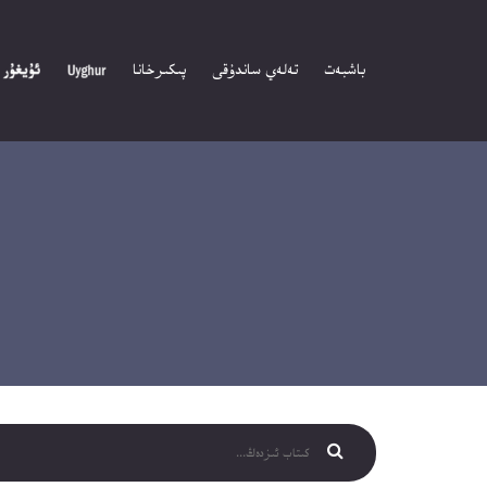
باشبەت
تەلەي ساندۇقى
پىكىرخانا