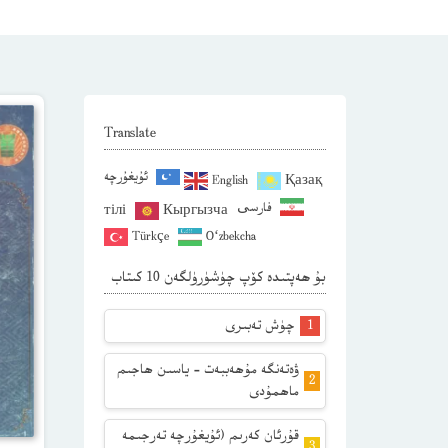
Translate
ئۇيغۇرچە
English
Қазақ
فارسی
тілі
Кыргызча
Türkçe
O‘zbekcha
بۇ ھەپتىدە كۆپ چۈشۈرۈلگەن 10 كىتاب
چۈش تەبىرى
ۋەتەنگە مۇھەببەت – ياسىن ھاجىم
ماھمۇدى
قۇرئان كەرىم (ئۇيغۇرچە تەرجىمە