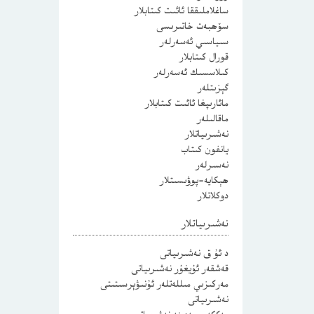
ساغلاملىققا ئائىت كىتابلار
سۆھبەت خاتىرىسى
سىياسىي ئەسەرلەر
قورال كىتابلار
كىلاسسىك ئەسەرلەر
گېزىتلەر
مائارىپغا ئائىت كىتابلار
ماقالىلەر
نەشىرىياتلار
يانفون كىتاب
نەسىرلەر
ھېكايە-پوۋىسىتلار
دوكلاتلار
نەشىرىياتلار
د ئۇ ق نەشىرىياتى
قەشقەر ئۇيغۇر نەشىرىياتى
مەركىزىي مىللەتلەر ئۇنىۋېرسىتىتى
نەشىرىياتى