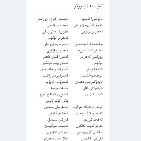
تەۋسىيە ئاپتورلار
«ئوتتۇرا ئاسىيا
«بىلىم-كۈچ» ژورنىلى
ئۇچۇرلىرى» ژۇرنىلى
تەھرىر بۆلىمى
تەھرىر بۆلۈمى
«تۇرپان » ژۇرنىلى
تەھرىر بۆلۈمى
«شىنجاڭ ئىجتىمائى
«مىراس» ژۇرنىلى
پەنلەر تەتقىقاتى»
تەھرىر بۆلۈمى
ژورنىلى تەھرىر
ئابدۇراخمان قاھار
بۆلۈمى
ئابدۇرېھىم ئۆتكۈر
ئابدۇشۈكۈر
ئابدۇقادىر جالالىدىن
مۇھەممەتئىمىن
ئابدۇكېرىم راخمان
ئابدۇكېرىم رەھمان
ئابدۇۋەلى ئايۇپ
ئابدۇۋەلى ئەلى
ئابلەت جۈمە
ئادىل ئىمىن
ئاپتورى نامەلۇم/يوق
ياكى كۆپ ئاپتور
ئۆمەر ئابدۇللا ئەرقۇت
ئۆمەرجان سىدىق
ئەبەيدۇللا ئىبراھىم
ئەختەم ئۆمەر
ئەخەت تۇردى
ئەركىن سىدىق
ئەزىز ئەيسا ئەلكۈن
ئەسەت سۇلايمان
بىلگىن گۇرۇپپىسى
تۇرغان شاۋدۇن
تۇرغۇن ئالماس
جالالىدىن بەھرام