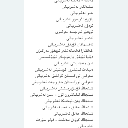
مەككە – مەدىنە نەشرىياتى
مىللەتلەر نەشىرىياتى
ھىرا نەشرىياتى
ياۋرۇپا ئۇيغۇر نەشرىياتى
ئۇدۇن نەشىرىياتى
ئۇيغۇر تەرجىمە مەركىزى
تەدبىر نەشىرىياتى
تەكلىماكان ئۇيغۇر نەشىرىياتى
خەلقئارا قەلەمكەشلەر ئۇيغۇر مەركىزى
دۇنيا ئۇيغۇر يازغۇچىلار ئۇيۇشمىسى
دىن مەدەنىيىتى نەشرىياتى
دىيانەت ئىشلىرى كومىتېتى نەشىرىياتى
شەرقىي تۈركىستان ئازاتلىق نەشرىياتى
شەرقىي تۈركىستان ھۆررىيەت نەشرىياتى
شىنجاڭ ئۇنىۋېرسىتىتى نەشىرىياتى
شىنجاڭ ئېلىكترون ئۈن – سىن نەشرىياتى
شىنجاڭ پەن-تېخنىكا نەشرىياتى
شىنجاڭ خەلق سەھىيە نەشرىياتى
شىنجاڭ خەلق نەشىرىياتى
شىنجاڭ گۈزەل سەنئەت – فوتو سۈرەت
نەشرىياتى