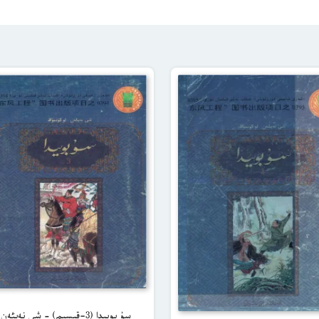
سۇ بويىدا (3-قىسىم) – شى نەيئەن،