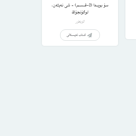
سۇ بويىدا (2-قىسىم) – شى نەيئەن،
لوگۇنجۇڭ
ئۇيغۇر
كىتاب تەپسىلاتى