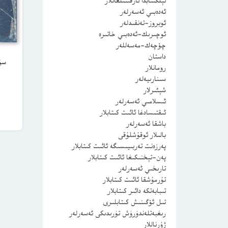
ئېلكىتابدا تارقىتىلغانلار
ئەدەبىي ئەسەرلەر
ئوبروز-تەنقىدلەر
ئوچىرىك-ئەدەبىي خاتىرە
چۆچەك-مەسەللەر
داستان
رومانلار
سىنارىيەلەر
شېئىرلار
ئىسلامىي ئەسەرلەر
ئىقتىسادغا ئائىت كىتابلار
باشقا ئەسەرلەر
بالىلار ئوقۇشلۇقى
پەرزەنت تەربىيىسىگە ئائىت كىتابلار
پەن-تېخنىكىغا ئائىت كىتابلار
تارىخىي ئەسەرلەر
تۇرمۇشقا ئائىت كىتابلار
تىبابەتكە دائىر كىتابلار
تىل ئۆگىنىش كىتابلىرى
رىغبەتلەندۈرۈش تۈرىدىكى ئەسەرلەر
ژۇرناللار