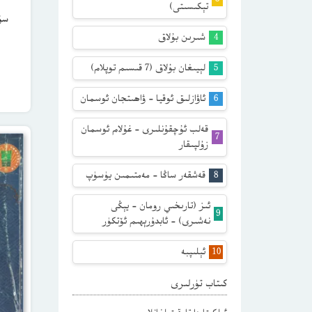
تېكىسىتى)
شىرىن بۇلاق
لېيىغان بۇلاق (7 قىسىم توپلام)
ئاۋازلىق ئوقيا – ۋاھىتجان ئوسمان
قەلب ئۇچقۇنلىرى – غۇلام ئوسمان
زۇلپىقار
قەشقەر ساڭا – مەمتىمىن يۈسۈپ
ئىز (تارىخىي رومان – يېڭى
نەشىرى) – ئابدۇرېھىم ئۆتكۈر
ئېلىپبە
كىتاب تۈرلىرى