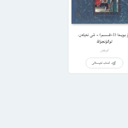
سۇ بويىدا (1-قىسىم) – شى نەيئەن،
لوگۇنجۇڭ
ئۇيغۇر
كىتاب تەپسىلاتى