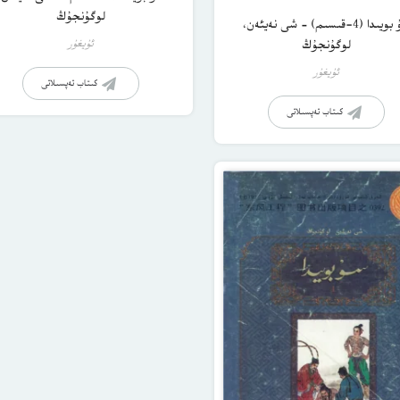
لوگۇنجۇڭ
سۇ بويىدا (4-قىسىم) – شى نەيئەن،
ئۇيغۇر
لوگۇنجۇڭ
ئۇيغۇر
كىتاب تەپسىلاتى
كىتاب تەپسىلاتى