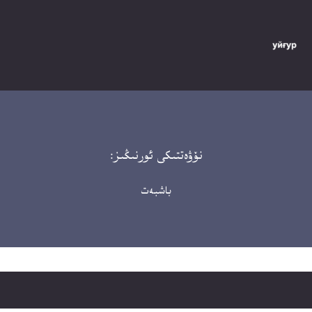
نۆۋەتتىكى ئورنىڭىز:
باشبەت