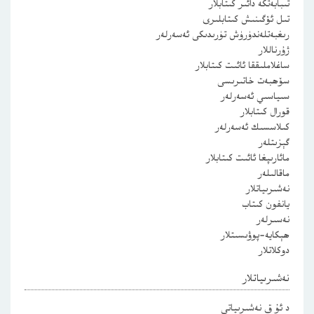
تىبابەتكە دائىر كىتابلار
تىل ئۆگىنىش كىتابلىرى
رىغبەتلەندۈرۈش تۈرىدىكى ئەسەرلەر
ژۇرناللار
ساغلاملىققا ئائىت كىتابلار
سۆھبەت خاتىرىسى
سىياسىي ئەسەرلەر
قورال كىتابلار
كىلاسسىك ئەسەرلەر
گېزىتلەر
مائارىپغا ئائىت كىتابلار
ماقالىلەر
نەشىرىياتلار
يانفون كىتاب
نەسىرلەر
ھېكايە-پوۋىسىتلار
دوكلاتلار
نەشىرىياتلار
د ئۇ ق نەشىرىياتى