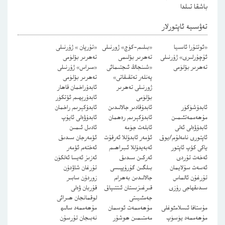
باشقا تىلدا
تەۋسىيە ئاپتورلار
«ئوتتۇرا ئاسىيا
«بىلىم-كۈچ» ژورنىلى
«تۇرپان » ژۇرنىلى
ئۇچۇرلىرى» ژۇرنىلى
تەھرىر بۆلىمى
تەھرىر بۆلۈمى
تەھرىر بۆلۈمى
«شىنجاڭ ئىجتىمائى
«مىراس» ژۇرنىلى
پەنلەر تەتقىقاتى»
تەھرىر بۆلۈمى
ژورنىلى تەھرىر
ئابدۇراخمان قاھار
بۆلۈمى
ئابدۇرېھىم ئۆتكۈر
ئابدۇشۈكۈر
ئابدۇقادىر جالالىدىن
ئابدۇكېرىم راخمان
مۇھەممەتئىمىن
ئابدۇكېرىم رەھمان
ئابدۇۋەلى ئايۇپ
ئابدۇۋەلى ئەلى
ئابلەت جۈمە
ئادىل ئىمىن
ئاپتورى نامەلۇم/يوق
ئۆمەر ئابدۇللا ئەرقۇت
ئۆمەرجان سىدىق
ياكى كۆپ ئاپتور
ئەبەيدۇللا ئىبراھىم
ئەختەم ئۆمەر
ئەخەت تۇردى
ئەركىن سىدىق
ئەزىز ئەيسا ئەلكۈن
ئەسەت سۇلايمان
بىلگىن گۇرۇپپىسى
تۇرغان شاۋدۇن
تۇرغۇن ئالماس
جالالىدىن بەھرام
زوردۇن سابىر
سىدىقھاجى رۇزى
قىرغىزىستان ئىتتىپاق
قۇربان ۋەلى
جەمئىيىتى
لوقمانجان ھىرائى
مۇستافا ئىسلامئوغلى
مۇھەممەت ئوسمان
مۇھەممەد سالىھ
مۇھەممەد يۈسۈپ
مەمتىمىن ھوشۇر
نەبىجان تۇرسۇن