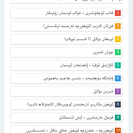
قەلب ئۇچقۇنلىرى – غۇلام ئوسمان زۇلپىقار
قۇرئان كەرىم (ئۇيغۇرچە تەرجىمە تېكىسىتى)
لېيىغان بۇلاق (7 قىسىم توپلام)
چۈش تەبىرى
ئاۋازلىق ئوقيا – ۋاھىتجان ئوسمان
ۋەتەنگە مۇھەببەت – ياسىن ھاجىم ماھمۇدى
شىرىن بۇلاق
ئۇيغۇر مائارىپ تارىخىدىن ئوچېرىكلار (ئابدۇللاھ تالىپ)
قۇمۇل نەزمىلىرى – ئېلى ئىسمائىل
ئۇيغۇرچە – خەنزۇچە ئۇيغۇر خەلق ماقال – تەمسىللىرى