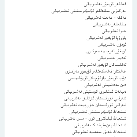
قەشقەر ئۇيغۇر نەشىرىياتى
مەركىزىي مىللەتلەر ئۇنىۋېرسىتىتى نەشىرىياتى
مەككە – مەدىنە نەشرىياتى
مىللەتلەر نەشىرىياتى
ھىرا نەشرىياتى
ياۋرۇپا ئۇيغۇر نەشرىياتى
ئۇدۇن نەشىرىياتى
ئۇيغۇر تەرجىمە مەركىزى
تەدبىر نەشىرىياتى
تەكلىماكان ئۇيغۇر نەشىرىياتى
خەلقئارا قەلەمكەشلەر ئۇيغۇر مەركىزى
دۇنيا ئۇيغۇر يازغۇچىلار ئۇيۇشمىسى
دىن مەدەنىيىتى نەشرىياتى
دىيانەت ئىشلىرى كومىتېتى نەشىرىياتى
شەرقىي تۈركىستان ئازاتلىق نەشرىياتى
شەرقىي تۈركىستان ھۆررىيەت نەشرىياتى
شىنجاڭ ئۇنىۋېرسىتىتى نەشىرىياتى
شىنجاڭ ئېلىكترون ئۈن – سىن نەشرىياتى
شىنجاڭ پەن-تېخنىكا نەشرىياتى
شىنجاڭ خەلق سەھىيە نەشرىياتى