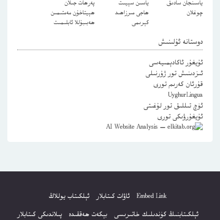
ياسىنجان سادىق
ياسىن سېيىت
پەرھات جىلان
چوغلان
ھاجى مىرزاھىد
ھېيتاخۇن مەمتىمىن
كېرىمى
ھەبىبۇللا ئابلىمىت
دوستانە ئۇلىنىش
ئۇيغۇر ئاكادېمىيەسى
ئىزدىنىش تور ژۇرنىلى
قۇرئان كەرىم تورى
UyghurLingua
ئۈچ تىللىق تور لۇغىتى
ئۇيغۇرۋىكى تورى
Embed Link
ئاۋات كىتابلار
ئېلكىتاب يوللاڭ
ئېلكىتابنىڭ كۈندىلىك خاتىرىسى
بېكەت ھەققىدە
پىلاندىكى كىتابلار