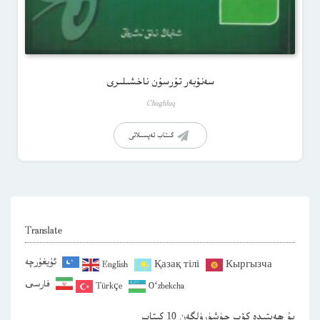
سەنۇبەر تۇرسۇن ناخشىلىرى
Choghluq
كىتاب تەپسىلاتى
Translate
ئۇيغۇرچە
English
Қазақ тілі
Кыргызча
فارسی
Türkçe
O‘zbekcha
بۇ ھەپتىدە كۆپ چۈشۈرۈلگەن 10 كىتاب