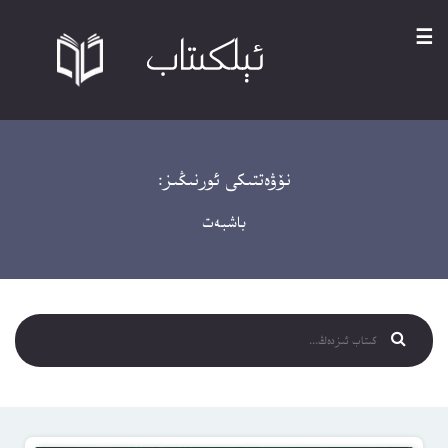
☰
نۆۋەتتىكى ئورنىڭىز:
باشبەت