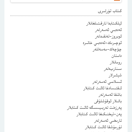
كىتاب تۈرلىرى
ئېلكىتابدا تارقىتىلغانلار
ئەدەبىي ئەسەرلەر
ئوبروز-تەنقىدلەر
ئوچىرىك-ئەدەبىي خاتىرە
چۆچەك-مەسەللەر
داستان
رومانلار
سىنارىيەلەر
شېئىرلار
ئىسلامىي ئەسەرلەر
ئىقتىسادغا ئائىت كىتابلار
باشقا ئەسەرلەر
بالىلار ئوقۇشلۇقى
پەرزەنت تەربىيىسىگە ئائىت كىتابلار
پەن-تېخنىكىغا ئائىت كىتابلار
تارىخىي ئەسەرلەر
تۇرمۇشقا ئائىت كىتابلار