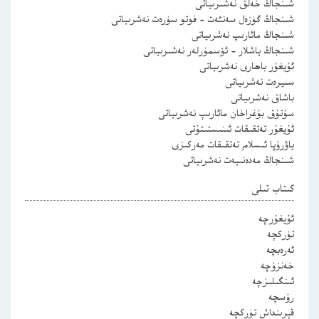
شىنجاڭ خەلق نەشىرىياتى
شىنجاڭ گۈزەل سەنئەت – فوتو سۈرەت نەشرىياتى
شىنجاڭ مائارىپ نەشرىياتى
شىنجاڭ ياشلار – ئۆسمۈرلەر نەشىرىياتى
ئۇيغۇر باھارى نەشرىياتى
سىيرەت نەشرىياتى
باشاق نەشرىياتى
سۇتۇق بۇغراخان مائارىپ نەشرىياتى
ئۇيغۇر تەتقىقات ئىنىستىتۇتى
ياۋرۇپا ئىسلام تەتقىقات مەركىزى
شىنجاڭ مەدەنىيەت نەشرىياتى
كىتاب تىلى
ئۇيغۇرچە
تۈركچە
ئەرەبچە
خەنزۇچە
ئىنگىلىزچە
رۇسچە
قېرىنداش تۈركچە