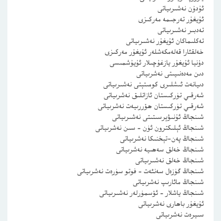
ئۇدۇن نەشىرىياتى
ئۇيغۇر تەرجىمە مەركىزى
تەدبىر نەشىرىياتى
تەكلىماكان ئۇيغۇر نەشىرىياتى
خەلقئارا قەلەمكەشلەر ئۇيغۇر مەركىزى
دۇنيا ئۇيغۇر يازغۇچىلار ئۇيۇشمىسى
دىن مەدەنىيىتى نەشرىياتى
دىيانەت ئىشلىرى كومىتېتى نەشىرىياتى
شەرقىي تۈركىستان ئازاتلىق نەشرىياتى
شەرقىي تۈركىستان ھۆررىيەت نەشرىياتى
شىنجاڭ ئۇنىۋېرسىتىتى نەشىرىياتى
شىنجاڭ ئېلىكترون ئۈن – سىن نەشرىياتى
شىنجاڭ پەن-تېخنىكا نەشرىياتى
شىنجاڭ خەلق سەھىيە نەشرىياتى
شىنجاڭ خەلق نەشىرىياتى
شىنجاڭ گۈزەل سەنئەت – فوتو سۈرەت نەشرىياتى
شىنجاڭ مائارىپ نەشرىياتى
شىنجاڭ ياشلار – ئۆسمۈرلەر نەشىرىياتى
ئۇيغۇر باھارى نەشرىياتى
سىيرەت نەشرىياتى