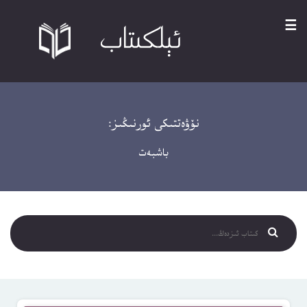
☰
نۆۋەتتىكى ئورنىڭىز:
باشبەت