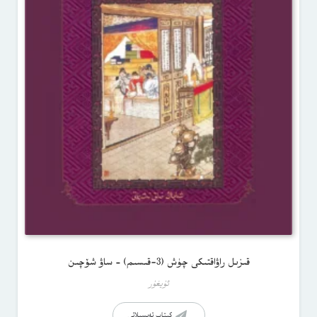
قىزىل راۋاقتىكى چۈش (3-قىسىم) – ساۋ شۆچىن
ئۇيغۇر
كىتاب تەپسىلاتى