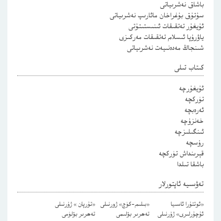
باشاق نەشرىياتى
سۇتۇق بۇغراخان مائارىپ نەشرىياتى
ئۇيغۇر تەتقىقات ئىنىستىتۇتى
ياۋرۇپا ئىسلام تەتقىقات مەركىزى
شىنجاڭ مەدەنىيەت نەشرىياتى
كىتاب تىلى
ئۇيغۇرچە
تۈركچە
ئەرەبچە
خەنزۇچە
ئىنگىلىزچە
رۇسچە
قېرىنداش تۈركچە
باشقا تىلدا
تەۋسىيە ئاپتورلار
«ئوتتۇرا ئاسىيا
«بىلىم-كۈچ» ژورنىلى
«تۇرپان » ژۇرنىلى
ئۇچۇرلىرى» ژۇرنىلى
تەھرىر بۆلىمى
تەھرىر بۆلۈمى