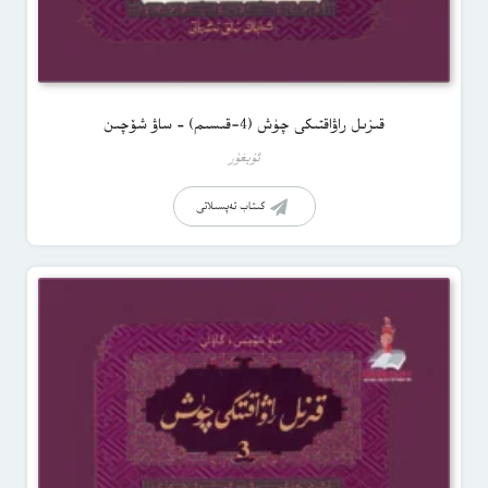
قىزىل راۋاقتىكى چۈش (4-قىسىم) – ساۋ شۆچىن
ئۇيغۇر
كىتاب تەپسىلاتى