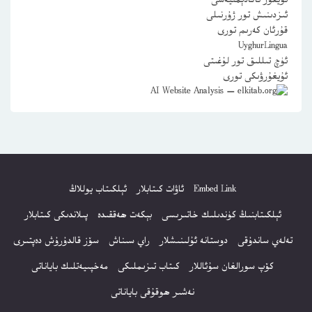
ئۇيغۇر ئاكادېمىيەسى
ئىزدىنىش تور ژۇرنىلى
قۇرئان كەرىم تورى
UyghurLingua
ئۈچ تىللىق تور لۇغىتى
ئۇيغۇرۋىكى تورى
Embed Link
ئاۋات كىتابلار
ئېلكىتاب يوللاڭ
ئېلكىتابنىڭ كۈندىلىك خاتىرىسى
بېكەت ھەققىدە
پىلاندىكى كىتابلار
تەلەي ساندۇقى
دوستانە ئۇلىنىشلار
راي سىناش
سۆز قالدۇرۇش دەپتىرى
كۆپ سورالغان سۇئاللار
كىتاب تىزىملىكى
مەخپىيەتلىك باياناتى
نەشىر ھوقۇقى باياناتى