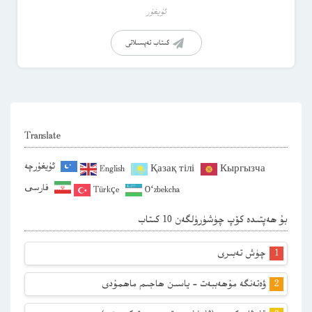
ئۇيغۇر
كىتاب تەپسىلاتى
Translate
ئۇيغۇرچە
English
Қазақ тілі
Кыргызча
فارسی
Türkçe
O‘zbekcha
بۇ ھەپتىدە كۆپ چۈشۈرۈلگەن 10 كىتاب
چۈش تەبىرى
ۋەتەنگە مۇھەببەت – ياسىن ھاجىم ماھمۇدى