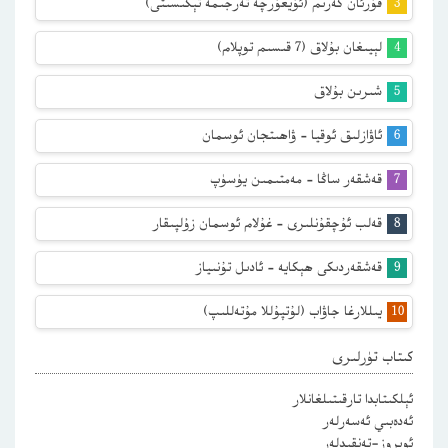
قۇرئان كەرىم (ئۇيغۇرچە تەرجىمە تېكىسىتى)
لېيىغان بۇلاق (7 قىسىم توپلام)
شىرىن بۇلاق
ئاۋازلىق ئوقيا – ۋاھىتجان ئوسمان
قەشقەر ساڭا – مەمتىمىن يۈسۈپ
قەلب ئۇچقۇنلىرى – غۇلام ئوسمان زۇلپىقار
قەشقەردىكى ھېكايە – ئادىل تۇنىياز
يىللارغا جاۋاب (لۇتپۇللا مۇتەللىپ)
كىتاب تۈرلىرى
ئېلكىتابدا تارقىتىلغانلار
ئەدەبىي ئەسەرلەر
ئوبروز-تەنقىدلەر