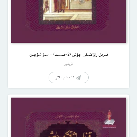
قىزىل راۋاقتىكى چۈش (2-قىسىم) – ساۋ شۆچىن
ئۇيغۇر
كىتاب تەپسىلاتى