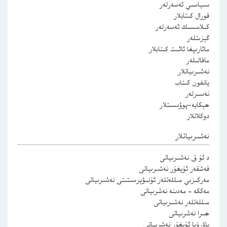
سىياسىي ئەسەرلەر
قورال كىتابلار
كىلاسسىك ئەسەرلەر
گېزىتلەر
مائارىپغا ئائىت كىتابلار
ماقالىلەر
نەشىرىياتلار
يانفون كىتاب
نەسىرلەر
ھېكايە-پوۋىسىتلار
دوكلاتلار
نەشىرىياتلار
د ئۇ ق نەشىرىياتى
قەشقەر ئۇيغۇر نەشىرىياتى
مەركىزىي مىللەتلەر ئۇنىۋېرسىتىتى نەشىرىياتى
مەككە – مەدىنە نەشرىياتى
مىللەتلەر نەشىرىياتى
ھىرا نەشرىياتى
ياۋرۇپا ئۇيغۇر نەشرىياتى