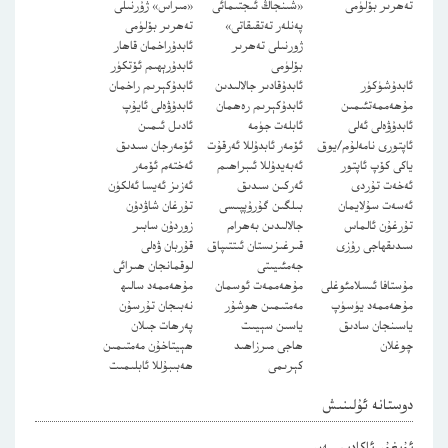
تەھرىر بۆلۈمى
«شىنجاڭ ئىجتىمائى
«مىراس» ژۇرنىلى
پەنلەر تەتقىقاتى»
تەھرىر بۆلۈمى
ژورنىلى تەھرىر
ئابدۇراخمان قاھار
بۆلۈمى
ئابدۇرېھىم ئۆتكۈر
ئابدۇشۈكۈر
ئابدۇقادىر جالالىدىن
ئابدۇكېرىم راخمان
مۇھەممەتئىمىن
ئابدۇكېرىم رەھمان
ئابدۇۋەلى ئايۇپ
ئابدۇۋەلى ئەلى
ئابلەت جۈمە
ئادىل ئىمىن
ئاپتورى نامەلۇم/يوق
ئۆمەر ئابدۇللا ئەرقۇت
ئۆمەرجان سىدىق
ياكى كۆپ ئاپتور
ئەبەيدۇللا ئىبراھىم
ئەختەم ئۆمەر
ئەخەت تۇردى
ئەركىن سىدىق
ئەزىز ئەيسا ئەلكۈن
ئەسەت سۇلايمان
بىلگىن گۇرۇپپىسى
تۇرغان شاۋدۇن
تۇرغۇن ئالماس
جالالىدىن بەھرام
زوردۇن سابىر
سىدىقھاجى رۇزى
قىرغىزىستان ئىتتىپاق
قۇربان ۋەلى
جەمئىيىتى
لوقمانجان ھىرائى
مۇستافا ئىسلامئوغلى
مۇھەممەت ئوسمان
مۇھەممەد سالىھ
مۇھەممەد يۈسۈپ
مەمتىمىن ھوشۇر
نەبىجان تۇرسۇن
ياسىنجان سادىق
ياسىن سېيىت
پەرھات جىلان
چوغلان
ھاجى مىرزاھىد
ھېيتاخۇن مەمتىمىن
كېرىمى
ھەبىبۇللا ئابلىمىت
دوستانە ئۇلىنىش