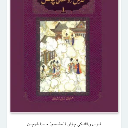
قىزىل راۋاقتىكى چۈش (1-قىسىم) – ساۋ شۆچىن