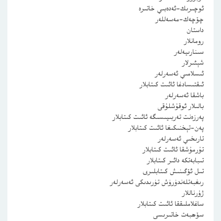
ئوچىرىك-ئەدەبىي خاتىرە
چۆچەك-مەسەللەر
داستان
رومانلار
سىنارىيەلەر
شېئىرلار
ئىسلامىي ئەسەرلەر
ئىقتىسادغا ئائىت كىتابلار
باشقا ئەسەرلەر
بالىلار ئوقۇشلۇقى
پەرزەنت تەربىيىسىگە ئائىت كىتابلار
پەن-تېخنىكىغا ئائىت كىتابلار
تارىخىي ئەسەرلەر
تۇرمۇشقا ئائىت كىتابلار
تىبابەتكە دائىر كىتابلار
تىل ئۆگىنىش كىتابلىرى
رىغبەتلەندۈرۈش تۈرىدىكى ئەسەرلەر
ژۇرناللار
ساغلاملىققا ئائىت كىتابلار
سۆھبەت خاتىرىسى