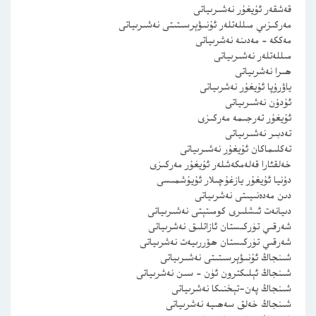
قەشقەر ئۇيغۇر نەشىرىياتى
مەركىزىي مىللەتلەر ئۇنىۋېرسىتىتى نەشىرىياتى
مەككە – مەدىنە نەشرىياتى
مىللەتلەر نەشىرىياتى
ھىرا نەشرىياتى
ياۋرۇپا ئۇيغۇر نەشرىياتى
ئۇدۇن نەشىرىياتى
ئۇيغۇر تەرجىمە مەركىزى
تەدبىر نەشىرىياتى
تەكلىماكان ئۇيغۇر نەشىرىياتى
خەلقئارا قەلەمكەشلەر ئۇيغۇر مەركىزى
دۇنيا ئۇيغۇر يازغۇچىلار ئۇيۇشمىسى
دىن مەدەنىيىتى نەشرىياتى
دىيانەت ئىشلىرى كومىتېتى نەشىرىياتى
شەرقىي تۈركىستان ئازاتلىق نەشرىياتى
شەرقىي تۈركىستان ھۆررىيەت نەشرىياتى
شىنجاڭ ئۇنىۋېرسىتىتى نەشىرىياتى
شىنجاڭ ئېلىكترون ئۈن – سىن نەشرىياتى
شىنجاڭ پەن-تېخنىكا نەشرىياتى
شىنجاڭ خەلق سەھىيە نەشرىياتى