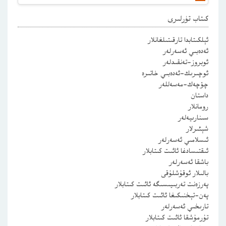
كىتاب تۈرلىرى
ئېلكىتابدا تارقىتىلغانلار
ئەدەبىي ئەسەرلەر
ئوبروز-تەنقىدلەر
ئوچىرىك-ئەدەبىي خاتىرە
چۆچەك-مەسەللەر
داستان
رومانلار
سىنارىيەلەر
شېئىرلار
ئىسلامىي ئەسەرلەر
ئىقتىسادغا ئائىت كىتابلار
باشقا ئەسەرلەر
بالىلار ئوقۇشلۇقى
پەرزەنت تەربىيىسىگە ئائىت كىتابلار
پەن-تېخنىكىغا ئائىت كىتابلار
تارىخىي ئەسەرلەر
تۇرمۇشقا ئائىت كىتابلار