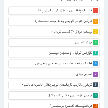
قەلب ئۇچقۇنلىرى – غۇلام ئوسمان زۇلپىقار
قۇرئان كەرىم (ئۇيغۇرچە تەرجىمە تېكىسىتى)
لېيىغان بۇلاق (7 قىسىم توپلام)
چۈش تەبىرى
ئاۋازلىق ئوقيا – ۋاھىتجان ئوسمان
ۋەتەنگە مۇھەببەت – ياسىن ھاجىم ماھمۇدى
شىرىن بۇلاق
ئۇيغۇر مائارىپ تارىخىدىن ئوچېرىكلار (ئابدۇللاھ تالىپ)
قۇمۇل نەزمىلىرى – ئېلى ئىسمائىل
قۇتادغۇبىلىك (قاھىرە نۇسخىسى)