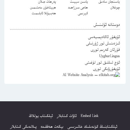
ياسىنجان سادىق
ياسىن سېيىت
پەرھات جىلان
چوغلان
ھاجى مىرزاھىد
ھېيتاخۇن مەمتىمىن
كېرىمى
ھەبىبۇللا ئابلىمىت
دوستانە ئۇلىنىش
ئۇيغۇر ئاكادېمىيەسى
ئىزدىنىش تور ژۇرنىلى
قۇرئان كەرىم تورى
UyghurLingua
ئۈچ تىللىق تور لۇغىتى
ئۇيغۇرۋىكى تورى
Embed Link
ئاۋات كىتابلار
ئېلكىتاب يوللاڭ
ئېلكىتابنىڭ كۈندىلىك خاتىرىسى
بېكەت ھەققىدە
پىلاندىكى كىتابلار