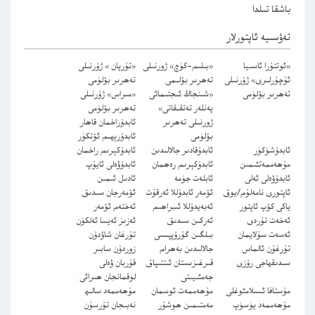
باشقا تىلدا
تەۋسىيە ئاپتورلار
«ئوتتۇرا ئاسىيا
«بىلىم-كۈچ» ژورنىلى
«تۇرپان » ژۇرنىلى
ئۇچۇرلىرى» ژۇرنىلى
تەھرىر بۆلىمى
تەھرىر بۆلۈمى
تەھرىر بۆلۈمى
«شىنجاڭ ئىجتىمائى
«مىراس» ژۇرنىلى
پەنلەر تەتقىقاتى»
تەھرىر بۆلۈمى
ژورنىلى تەھرىر
ئابدۇراخمان قاھار
بۆلۈمى
ئابدۇرېھىم ئۆتكۈر
ئابدۇشۈكۈر
ئابدۇقادىر جالالىدىن
ئابدۇكېرىم راخمان
مۇھەممەتئىمىن
ئابدۇكېرىم رەھمان
ئابدۇۋەلى ئايۇپ
ئابدۇۋەلى ئەلى
ئابلەت جۈمە
ئادىل ئىمىن
ئاپتورى نامەلۇم/يوق
ئۆمەر ئابدۇللا ئەرقۇت
ئۆمەرجان سىدىق
ياكى كۆپ ئاپتور
ئەبەيدۇللا ئىبراھىم
ئەختەم ئۆمەر
ئەخەت تۇردى
ئەركىن سىدىق
ئەزىز ئەيسا ئەلكۈن
ئەسەت سۇلايمان
بىلگىن گۇرۇپپىسى
تۇرغان شاۋدۇن
تۇرغۇن ئالماس
جالالىدىن بەھرام
زوردۇن سابىر
سىدىقھاجى رۇزى
قىرغىزىستان ئىتتىپاق
قۇربان ۋەلى
جەمئىيىتى
لوقمانجان ھىرائى
مۇستافا ئىسلامئوغلى
مۇھەممەت ئوسمان
مۇھەممەد سالىھ
مۇھەممەد يۈسۈپ
مەمتىمىن ھوشۇر
نەبىجان تۇرسۇن