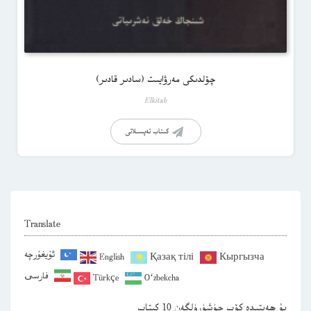
چۆلدىكى مەرۋايىت (سادىر قادىر)
Elkitab
كىتاب تەپسىلاتى
Translate
ئۇيغۇرچە
English
Қазақ тілі
Кыргызча
فارسی
Türkçe
O‘zbekcha
بۇ ھەپتىدە كۆپ چۈشۈرۈلگەن 10 كىتاب