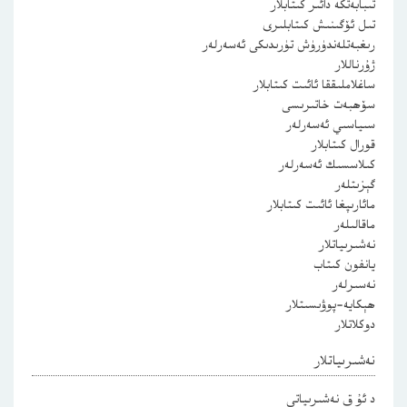
تىبابەتكە دائىر كىتابلار
تىل ئۆگىنىش كىتابلىرى
رىغبەتلەندۈرۈش تۈرىدىكى ئەسەرلەر
ژۇرناللار
ساغلاملىققا ئائىت كىتابلار
سۆھبەت خاتىرىسى
سىياسىي ئەسەرلەر
قورال كىتابلار
كىلاسسىك ئەسەرلەر
گېزىتلەر
مائارىپغا ئائىت كىتابلار
ماقالىلەر
نەشىرىياتلار
يانفون كىتاب
نەسىرلەر
ھېكايە-پوۋىسىتلار
دوكلاتلار
نەشىرىياتلار
د ئۇ ق نەشىرىياتى