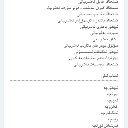
شىنجاڭ خەلق نەشىرىياتى
شىنجاڭ گۈزەل سەنئەت – فوتو سۈرەت نەشرىياتى
شىنجاڭ مائارىپ نەشرىياتى
شىنجاڭ ياشلار – ئۆسمۈرلەر نەشىرىياتى
ئۇيغۇر باھارى نەشرىياتى
سىيرەت نەشرىياتى
باشاق نەشرىياتى
سۇتۇق بۇغراخان مائارىپ نەشرىياتى
ئۇيغۇر تەتقىقات ئىنىستىتۇتى
ياۋرۇپا ئىسلام تەتقىقات مەركىزى
شىنجاڭ مەدەنىيەت نەشرىياتى
كىتاب تىلى
ئۇيغۇرچە
تۈركچە
ئەرەبچە
خەنزۇچە
ئىنگىلىزچە
رۇسچە
قېرىنداش تۈركچە