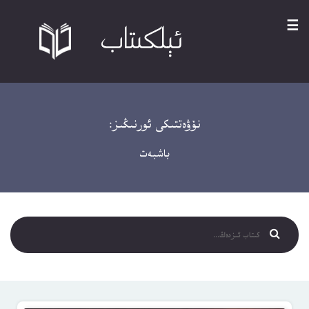
☰
نۆۋەتتىكى ئورنىڭىز:
باشبەت