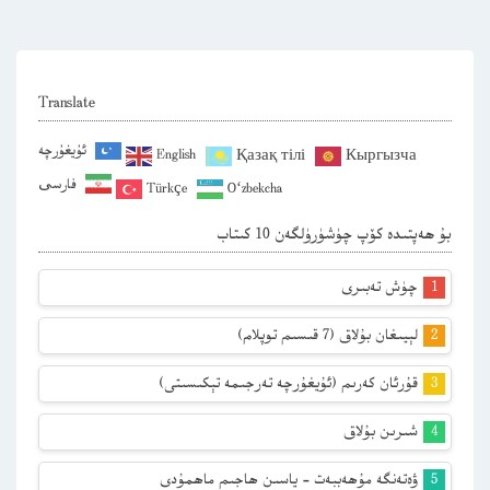
Translate
ئۇيغۇرچە
English
Қазақ тілі
Кыргызча
فارسی
Türkçe
O‘zbekcha
بۇ ھەپتىدە كۆپ چۈشۈرۈلگەن 10 كىتاب
چۈش تەبىرى
لېيىغان بۇلاق (7 قىسىم توپلام)
قۇرئان كەرىم (ئۇيغۇرچە تەرجىمە تېكىسىتى)
شىرىن بۇلاق
ۋەتەنگە مۇھەببەت – ياسىن ھاجىم ماھمۇدى