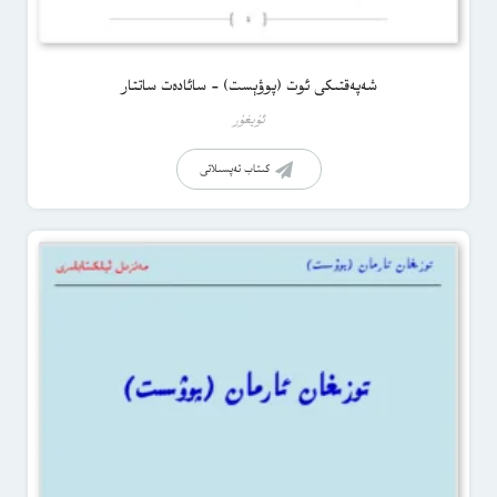
شەپەقتىكى ئوت (پوۋېست) – سائادەت ساتتار
ئۇيغۇر
كىتاب تەپسىلاتى