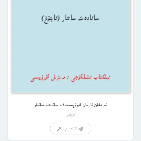
توزىغان ئارمان (پوۋېسىت) – سائادەت ساتتار
ئۇيغۇر
كىتاب تەپسىلاتى