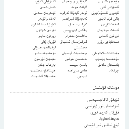
مۇھەممەتئىمىن
ئابدۇكېرىم رەھمان
ئابدۇۋەلى ئايۇپ
ئابدۇۋەلى ئەلى
ئابلەت جۈمە
ئادىل ئىمىن
ئاپتورى نامەلۇم/يوق
ئۆمەر ئابدۇللا ئەرقۇت
ئۆمەرجان سىدىق
ياكى كۆپ ئاپتور
ئەبەيدۇللا ئىبراھىم
ئەختەم ئۆمەر
ئەخەت تۇردى
ئەركىن سىدىق
ئەزىز ئەيسا ئەلكۈن
ئەسەت سۇلايمان
بىلگىن گۇرۇپپىسى
تۇرغان شاۋدۇن
تۇرغۇن ئالماس
جالالىدىن بەھرام
زوردۇن سابىر
سىدىقھاجى رۇزى
قىرغىزىستان ئىتتىپاق
قۇربان ۋەلى
جەمئىيىتى
لوقمانجان ھىرائى
مۇستافا ئىسلامئوغلى
مۇھەممەت ئوسمان
مۇھەممەد سالىھ
مۇھەممەد يۈسۈپ
مەمتىمىن ھوشۇر
نەبىجان تۇرسۇن
ياسىنجان سادىق
ياسىن سېيىت
پەرھات جىلان
چوغلان
ھاجى مىرزاھىد
ھېيتاخۇن مەمتىمىن
كېرىمى
ھەبىبۇللا ئابلىمىت
دوستانە ئۇلىنىش
ئۇيغۇر ئاكادېمىيەسى
ئىزدىنىش تور ژۇرنىلى
قۇرئان كەرىم تورى
UyghurLingua
ئۈچ تىللىق تور لۇغىتى