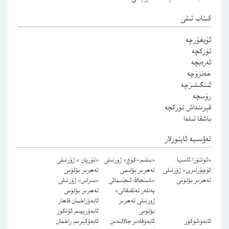
كىتاب تىلى
ئۇيغۇرچە
تۈركچە
ئەرەبچە
خەنزۇچە
ئىنگىلىزچە
رۇسچە
قېرىنداش تۈركچە
باشقا تىلدا
تەۋسىيە ئاپتورلار
«ئوتتۇرا ئاسىيا
«بىلىم-كۈچ» ژورنىلى
«تۇرپان » ژۇرنىلى
ئۇچۇرلىرى» ژۇرنىلى
تەھرىر بۆلىمى
تەھرىر بۆلۈمى
تەھرىر بۆلۈمى
«شىنجاڭ ئىجتىمائى
«مىراس» ژۇرنىلى
پەنلەر تەتقىقاتى»
تەھرىر بۆلۈمى
ژورنىلى تەھرىر
ئابدۇراخمان قاھار
بۆلۈمى
ئابدۇرېھىم ئۆتكۈر
ئابدۇشۈكۈر
ئابدۇقادىر جالالىدىن
ئابدۇكېرىم راخمان