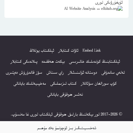
ئۇيغۇرۋىكى تورى
Embed Link
ئاۋات كىتابلار
ئېلكىتاب يوللاڭ
ئېلكىتابنىڭ كۈندىلىك خاتىرىسى
بېكەت ھەققىدە
پىلاندىكى كىتابلار
تەلەي ساندۇقى
دوستانە ئۇلىنىشلار
راي سىناش
سۆز قالدۇرۇش دەپتىرى
كۆپ سورالغان سۇئاللار
كىتاب تىزىملىكى
مەخپىيەتلىك باياناتى
نەشىر ھوقۇقى باياناتى
© 2017-2026 تور بېكەتنىڭ بارلىق ھوقۇقى ئېلكىتاب تورى غا مەنسۇپ.
تور بېكەت ھەققىدە تەكلىپ - پىكىر بولسا، تۆۋەندىكى ئېلخەت ئارقىلىق بېكەت
شەخسىيىتىڭىز بىز ئۈچۈنمۇ بەك مۇھىم
باشلىقى بىلەن بىۋاستە ئالاقە قىلىڭ: elkitabtori@gmail.com