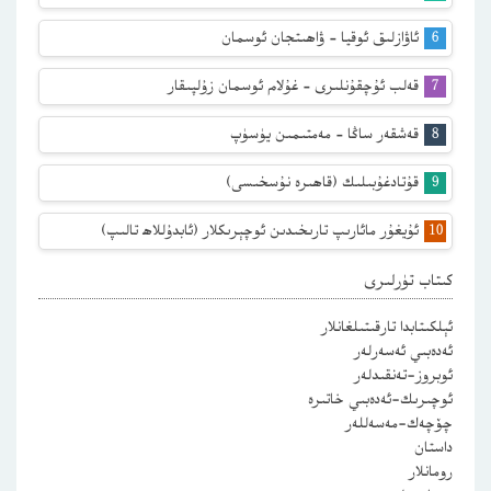
ئاۋازلىق ئوقيا – ۋاھىتجان ئوسمان
قەلب ئۇچقۇنلىرى – غۇلام ئوسمان زۇلپىقار
قەشقەر ساڭا – مەمتىمىن يۈسۈپ
قۇتادغۇبىلىك (قاھىرە نۇسخىسى)
ئۇيغۇر مائارىپ تارىخىدىن ئوچېرىكلار (ئابدۇللاھ تالىپ)
كىتاب تۈرلىرى
ئېلكىتابدا تارقىتىلغانلار
ئەدەبىي ئەسەرلەر
ئوبروز-تەنقىدلەر
ئوچىرىك-ئەدەبىي خاتىرە
چۆچەك-مەسەللەر
داستان
رومانلار