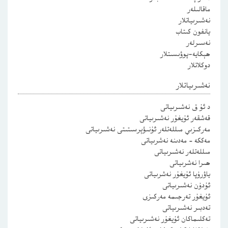
ماقالىلەر
نەشىرىياتلار
يانفون كىتاب
نەسىرلەر
ھېكايە-پوۋىسىتلار
دوكلاتلار
نەشىرىياتلار
د ئۇ ق نەشىرىياتى
قەشقەر ئۇيغۇر نەشىرىياتى
مەركىزىي مىللەتلەر ئۇنىۋېرسىتىتى نەشىرىياتى
مەككە – مەدىنە نەشرىياتى
مىللەتلەر نەشىرىياتى
ھىرا نەشرىياتى
ياۋرۇپا ئۇيغۇر نەشرىياتى
ئۇدۇن نەشىرىياتى
ئۇيغۇر تەرجىمە مەركىزى
تەدبىر نەشىرىياتى
تەكلىماكان ئۇيغۇر نەشىرىياتى