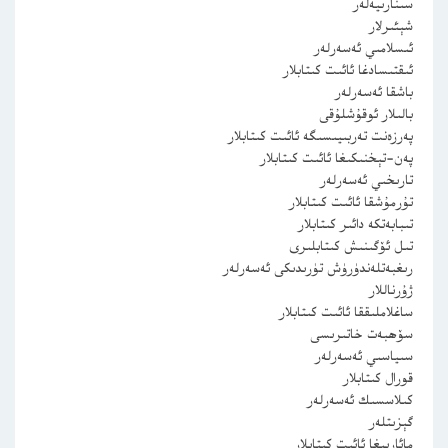
سىنارىيەلەر
شېئىرلار
ئىسلامىي ئەسەرلەر
ئىقتىسادغا ئائىت كىتابلار
باشقا ئەسەرلەر
بالىلار ئوقۇشلۇقى
پەرزەنت تەربىيىسىگە ئائىت كىتابلار
پەن-تېخنىكىغا ئائىت كىتابلار
تارىخىي ئەسەرلەر
تۇرمۇشقا ئائىت كىتابلار
تىبابەتكە دائىر كىتابلار
تىل ئۆگىنىش كىتابلىرى
رىغبەتلەندۈرۈش تۈرىدىكى ئەسەرلەر
ژۇرناللار
ساغلاملىققا ئائىت كىتابلار
سۆھبەت خاتىرىسى
سىياسىي ئەسەرلەر
قورال كىتابلار
كىلاسسىك ئەسەرلەر
گېزىتلەر
مائارىپغا ئائىت كىتابلار