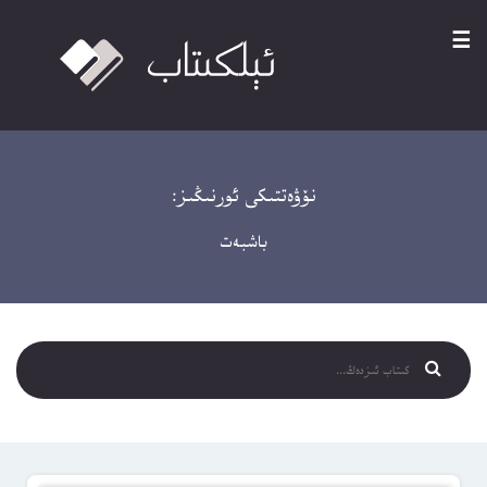
☰
نۆۋەتتىكى ئورنىڭىز:
باشبەت