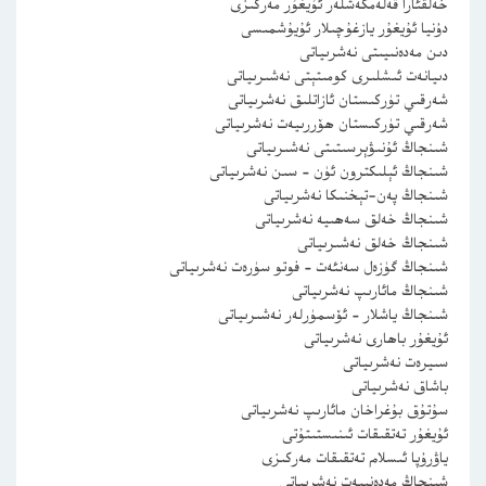
خەلقئارا قەلەمكەشلەر ئۇيغۇر مەركىزى
دۇنيا ئۇيغۇر يازغۇچىلار ئۇيۇشمىسى
دىن مەدەنىيىتى نەشرىياتى
دىيانەت ئىشلىرى كومىتېتى نەشىرىياتى
شەرقىي تۈركىستان ئازاتلىق نەشرىياتى
شەرقىي تۈركىستان ھۆررىيەت نەشرىياتى
شىنجاڭ ئۇنىۋېرسىتىتى نەشىرىياتى
شىنجاڭ ئېلىكترون ئۈن – سىن نەشرىياتى
شىنجاڭ پەن-تېخنىكا نەشرىياتى
شىنجاڭ خەلق سەھىيە نەشرىياتى
شىنجاڭ خەلق نەشىرىياتى
شىنجاڭ گۈزەل سەنئەت – فوتو سۈرەت نەشرىياتى
شىنجاڭ مائارىپ نەشرىياتى
شىنجاڭ ياشلار – ئۆسمۈرلەر نەشىرىياتى
ئۇيغۇر باھارى نەشرىياتى
سىيرەت نەشرىياتى
باشاق نەشرىياتى
سۇتۇق بۇغراخان مائارىپ نەشرىياتى
ئۇيغۇر تەتقىقات ئىنىستىتۇتى
ياۋرۇپا ئىسلام تەتقىقات مەركىزى
شىنجاڭ مەدەنىيەت نەشرىياتى