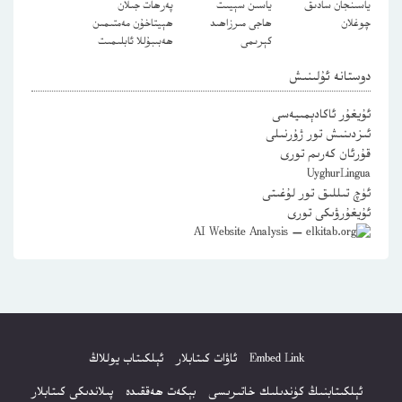
ياسىنجان سادىق
ياسىن سېيىت
پەرھات جىلان
چوغلان
ھاجى مىرزاھىد
ھېيتاخۇن مەمتىمىن
كېرىمى
ھەبىبۇللا ئابلىمىت
دوستانە ئۇلىنىش
ئۇيغۇر ئاكادېمىيەسى
ئىزدىنىش تور ژۇرنىلى
قۇرئان كەرىم تورى
UyghurLingua
ئۈچ تىللىق تور لۇغىتى
ئۇيغۇرۋىكى تورى
Embed Link
ئاۋات كىتابلار
ئېلكىتاب يوللاڭ
ئېلكىتابنىڭ كۈندىلىك خاتىرىسى
بېكەت ھەققىدە
پىلاندىكى كىتابلار