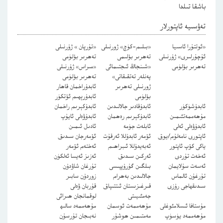
باشقا تىلدا
تەۋسىيە ئاپتورلار
«ئوتتۇرا ئاسىيا
«بىلىم-كۈچ» ژورنىلى
«تۇرپان » ژۇرنىلى
ئۇچۇرلىرى» ژۇرنىلى
تەھرىر بۆلىمى
تەھرىر بۆلۈمى
تەھرىر بۆلۈمى
«شىنجاڭ ئىجتىمائى
«مىراس» ژۇرنىلى
پەنلەر تەتقىقاتى»
تەھرىر بۆلۈمى
ژورنىلى تەھرىر
ئابدۇراخمان قاھار
بۆلۈمى
ئابدۇرېھىم ئۆتكۈر
ئابدۇشۈكۈر
ئابدۇقادىر جالالىدىن
ئابدۇكېرىم راخمان
مۇھەممەتئىمىن
ئابدۇكېرىم رەھمان
ئابدۇۋەلى ئايۇپ
ئابدۇۋەلى ئەلى
ئابلەت جۈمە
ئادىل ئىمىن
ئاپتورى نامەلۇم/يوق
ئۆمەر ئابدۇللا ئەرقۇت
ئۆمەرجان سىدىق
ياكى كۆپ ئاپتور
ئەبەيدۇللا ئىبراھىم
ئەختەم ئۆمەر
ئەخەت تۇردى
ئەركىن سىدىق
ئەزىز ئەيسا ئەلكۈن
ئەسەت سۇلايمان
بىلگىن گۇرۇپپىسى
تۇرغان شاۋدۇن
تۇرغۇن ئالماس
جالالىدىن بەھرام
زوردۇن سابىر
سىدىقھاجى رۇزى
قىرغىزىستان ئىتتىپاق
قۇربان ۋەلى
جەمئىيىتى
لوقمانجان ھىرائى
مۇستافا ئىسلامئوغلى
مۇھەممەت ئوسمان
مۇھەممەد سالىھ
مۇھەممەد يۈسۈپ
مەمتىمىن ھوشۇر
نەبىجان تۇرسۇن