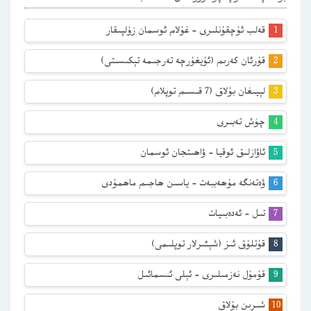
قەلب ئۇچقۇنلىرى – غۇلام ئوسمان زۇلپىقار
قۇرئان كەرىم (ئۇيغۇرچە تەرجىمە تېكىسىتى)
لېيىغان بۇلاق (7 قىسىم توپلام)
چۈش تەبىرى
ئاۋازلىق ئوقيا – ۋاھىتجان ئوسمان
ۋەتەنگە مۇھەببەت – ياسىن ھاجىم ماھمۇدى
تىل – ئەدەبىيات
قۇتلۇق ئىز (شېئىرلار توپلىمى)
قۇمۇل نەزمىلىرى – ئېلى ئىسمائىل
شىرىن بۇلاق