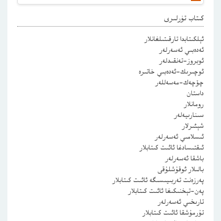
كىتاب تۈرلىرى
ئېلكىتابدا تارقىتىلغانلار
ئەدەبىي ئەسەرلەر
ئوبروز-تەنقىدلەر
ئوچىرىك-ئەدەبىي خاتىرە
چۆچەك-مەسەللەر
داستان
رومانلار
سىنارىيەلەر
شېئىرلار
ئىسلامىي ئەسەرلەر
ئىقتىسادغا ئائىت كىتابلار
باشقا ئەسەرلەر
بالىلار ئوقۇشلۇقى
پەرزەنت تەربىيىسىگە ئائىت كىتابلار
پەن-تېخنىكىغا ئائىت كىتابلار
تارىخىي ئەسەرلەر
تۇرمۇشقا ئائىت كىتابلار