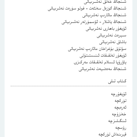
شىنجاڭ خەلق نەشىرىياتى
شىنجاڭ گۈزەل سەنئەت – فوتو سۈرەت نەشرىياتى
شىنجاڭ مائارىپ نەشرىياتى
شىنجاڭ ياشلار – ئۆسمۈرلەر نەشىرىياتى
ئۇيغۇر باھارى نەشرىياتى
سىيرەت نەشرىياتى
باشاق نەشرىياتى
سۇتۇق بۇغراخان مائارىپ نەشرىياتى
ئۇيغۇر تەتقىقات ئىنىستىتۇتى
ياۋرۇپا ئىسلام تەتقىقات مەركىزى
شىنجاڭ مەدەنىيەت نەشرىياتى
كىتاب تىلى
ئۇيغۇرچە
تۈركچە
ئەرەبچە
خەنزۇچە
ئىنگىلىزچە
رۇسچە
قېرىنداش تۈركچە