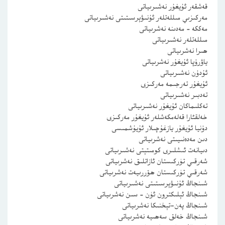
قەشقەر ئۇيغۇر نەشىرىياتى
مەركىزىي مىللەتلەر ئۇنىۋېرسىتىتى نەشىرىياتى
مەككە – مەدىنە نەشرىياتى
مىللەتلەر نەشىرىياتى
ھىرا نەشرىياتى
ياۋرۇپا ئۇيغۇر نەشرىياتى
ئۇدۇن نەشىرىياتى
ئۇيغۇر تەرجىمە مەركىزى
تەدبىر نەشىرىياتى
تەكلىماكان ئۇيغۇر نەشىرىياتى
خەلقئارا قەلەمكەشلەر ئۇيغۇر مەركىزى
دۇنيا ئۇيغۇر يازغۇچىلار ئۇيۇشمىسى
دىن مەدەنىيىتى نەشرىياتى
دىيانەت ئىشلىرى كومىتېتى نەشىرىياتى
شەرقىي تۈركىستان ئازاتلىق نەشرىياتى
شەرقىي تۈركىستان ھۆررىيەت نەشرىياتى
شىنجاڭ ئۇنىۋېرسىتىتى نەشىرىياتى
شىنجاڭ ئېلىكترون ئۈن – سىن نەشرىياتى
شىنجاڭ پەن-تېخنىكا نەشرىياتى
شىنجاڭ خەلق سەھىيە نەشرىياتى