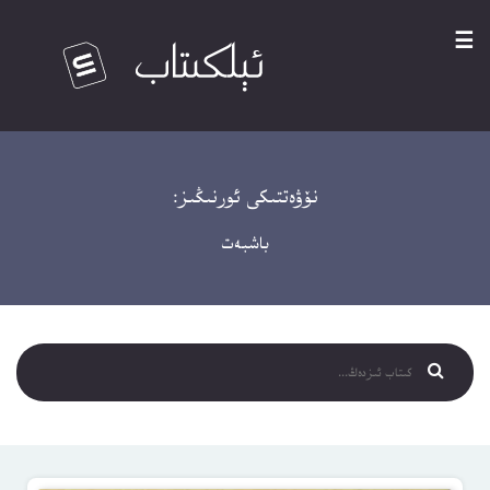
☰
نۆۋەتتىكى ئورنىڭىز:
باشبەت