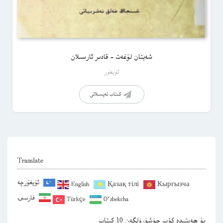
شەيتان لۇغەت – قادىر ئارسىلان
ئۇيغۇر
كىتاب تەپسىلاتى
Translate
ئۇيغۇرچە
English
Қазақ тілі
Кыргызча
فارسی
Türkçe
O‘zbekcha
بۇ ھەپتىدە كۆپ چۈشۈرۈلگەن 10 كىتاب