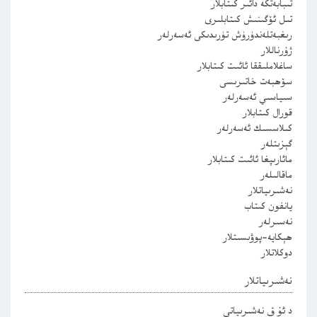
تىبابەتكە دائىر كىتابلار
تىل ئۆگىنىش كىتابلىرى
رىغبەتلەندۈرۈش تۈرىدىكى ئەسەرلەر
ژۇرناللار
ساغلاملىققا ئائىت كىتابلار
سۆھبەت خاتىرىسى
سىياسىي ئەسەرلەر
قورال كىتابلار
كىلاسسىك ئەسەرلەر
گېزىتلەر
مائارىپغا ئائىت كىتابلار
ماقالىلەر
نەشىرىياتلار
يانفون كىتاب
نەسىرلەر
ھېكايە-پوۋىسىتلار
دوكلاتلار
نەشىرىياتلار
د ئۇ ق نەشىرىياتى