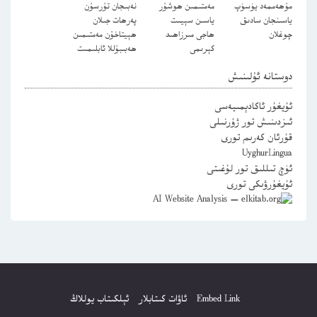
مۇھەممەد يۈسۈپ
مەمتىمىن ھوشۇر
نەبىجان تۇرسۇن
ياسىنجان سادىق
ياسىن سېيىت
پەرھات جىلان
چوغلان
ھاجى مىرزاھىد
ھېيتاخۇن مەمتىمىن
كېرىمى
ھەبىبۇللا ئابلىمىت
دوستانە ئۇلىنىش
ئۇيغۇر ئاكادېمىيەسى
ئىزدىنىش تور ژۇرنىلى
قۇرئان كەرىم تورى
UyghurLingua
ئۈچ تىللىق تور لۇغىتى
ئۇيغۇرۋىكى تورى
Embed Link
ئاۋات كىتابلار
ئېلكىتاب يوللاڭ