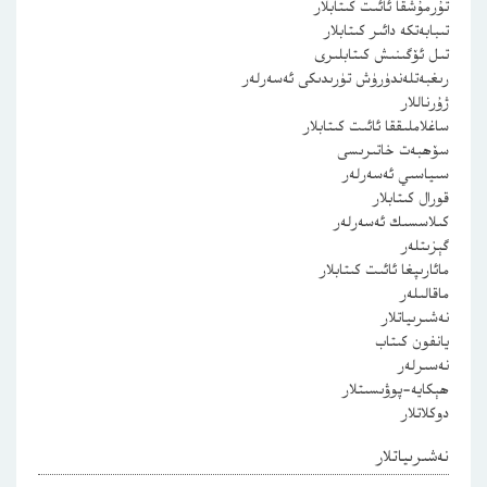
تۇرمۇشقا ئائىت كىتابلار
تىبابەتكە دائىر كىتابلار
تىل ئۆگىنىش كىتابلىرى
رىغبەتلەندۈرۈش تۈرىدىكى ئەسەرلەر
ژۇرناللار
ساغلاملىققا ئائىت كىتابلار
سۆھبەت خاتىرىسى
سىياسىي ئەسەرلەر
قورال كىتابلار
كىلاسسىك ئەسەرلەر
گېزىتلەر
مائارىپغا ئائىت كىتابلار
ماقالىلەر
نەشىرىياتلار
يانفون كىتاب
نەسىرلەر
ھېكايە-پوۋىسىتلار
دوكلاتلار
نەشىرىياتلار