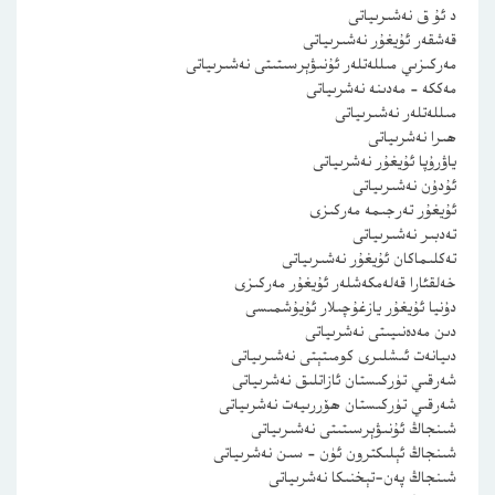
د ئۇ ق نەشىرىياتى
قەشقەر ئۇيغۇر نەشىرىياتى
مەركىزىي مىللەتلەر ئۇنىۋېرسىتىتى نەشىرىياتى
مەككە – مەدىنە نەشرىياتى
مىللەتلەر نەشىرىياتى
ھىرا نەشرىياتى
ياۋرۇپا ئۇيغۇر نەشرىياتى
ئۇدۇن نەشىرىياتى
ئۇيغۇر تەرجىمە مەركىزى
تەدبىر نەشىرىياتى
تەكلىماكان ئۇيغۇر نەشىرىياتى
خەلقئارا قەلەمكەشلەر ئۇيغۇر مەركىزى
دۇنيا ئۇيغۇر يازغۇچىلار ئۇيۇشمىسى
دىن مەدەنىيىتى نەشرىياتى
دىيانەت ئىشلىرى كومىتېتى نەشىرىياتى
شەرقىي تۈركىستان ئازاتلىق نەشرىياتى
شەرقىي تۈركىستان ھۆررىيەت نەشرىياتى
شىنجاڭ ئۇنىۋېرسىتىتى نەشىرىياتى
شىنجاڭ ئېلىكترون ئۈن – سىن نەشرىياتى
شىنجاڭ پەن-تېخنىكا نەشرىياتى