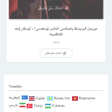
دورىيان گىرىينىڭ پاجىئەسى (نەشىر نۇسخىسى) – ئوسكار ۋىلد
(ئەنگلىيە)
ئۇيغۇر
كىتاب تەپسىلاتى
Translate
ئۇيغۇرچە
English
Қазақ тілі
Кыргызча
فارسی
Türkçe
O‘zbekcha