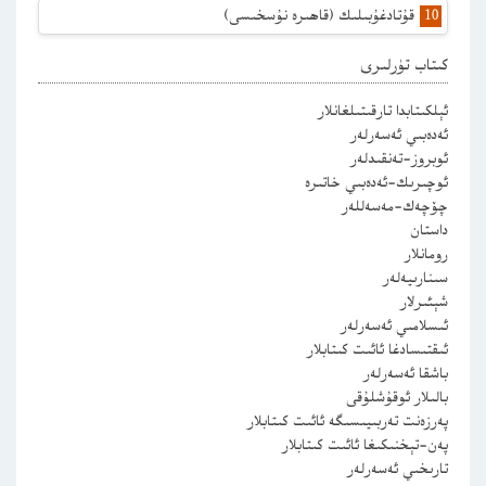
قۇتادغۇبىلىك (قاھىرە نۇسخىسى)
كىتاب تۈرلىرى
ئېلكىتابدا تارقىتىلغانلار
ئەدەبىي ئەسەرلەر
ئوبروز-تەنقىدلەر
ئوچىرىك-ئەدەبىي خاتىرە
چۆچەك-مەسەللەر
داستان
رومانلار
سىنارىيەلەر
شېئىرلار
ئىسلامىي ئەسەرلەر
ئىقتىسادغا ئائىت كىتابلار
باشقا ئەسەرلەر
بالىلار ئوقۇشلۇقى
پەرزەنت تەربىيىسىگە ئائىت كىتابلار
پەن-تېخنىكىغا ئائىت كىتابلار
تارىخىي ئەسەرلەر