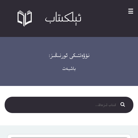
☰
نۆۋەتتىكى ئورنىڭىز:
باشبەت