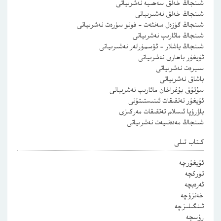
شىنجاڭ خەلق سەھىيە نەشرىياتى
شىنجاڭ خەلق نەشىرىياتى
شىنجاڭ گۈزەل سەنئەت – فوتو سۈرەت نەشرىياتى
شىنجاڭ مائارىپ نەشرىياتى
شىنجاڭ ياشلار – ئۆسمۈرلەر نەشىرىياتى
ئۇيغۇر باھارى نەشرىياتى
سىيرەت نەشرىياتى
باشاق نەشرىياتى
سۇتۇق بۇغراخان مائارىپ نەشرىياتى
ئۇيغۇر تەتقىقات ئىنىستىتۇتى
ياۋرۇپا ئىسلام تەتقىقات مەركىزى
شىنجاڭ مەدەنىيەت نەشرىياتى
كىتاب تىلى
ئۇيغۇرچە
تۈركچە
ئەرەبچە
خەنزۇچە
ئىنگىلىزچە
رۇسچە