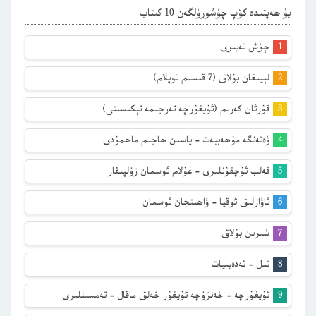
بۇ ھەپتىدە كۆپ چۈشۈرۈلگەن 10 كىتاب
چۈش تەبىرى
لېيىغان بۇلاق (7 قىسىم توپلام)
قۇرئان كەرىم (ئۇيغۇرچە تەرجىمە تېكىسىتى)
ۋەتەنگە مۇھەببەت – ياسىن ھاجىم ماھمۇدى
قەلب ئۇچقۇنلىرى – غۇلام ئوسمان زۇلپىقار
ئاۋازلىق ئوقيا – ۋاھىتجان ئوسمان
شىرىن بۇلاق
تىل – ئەدەبىيات
ئۇيغۇرچە – خەنزۇچە ئۇيغۇر خەلق ماقال – تەمسىللىرى