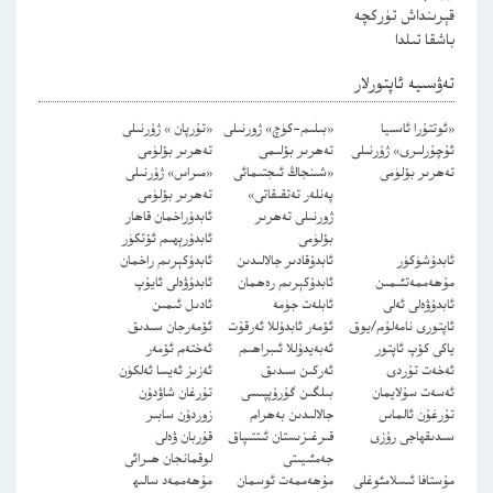
قېرىنداش تۈركچە
باشقا تىلدا
تەۋسىيە ئاپتورلار
«ئوتتۇرا ئاسىيا
«بىلىم-كۈچ» ژورنىلى
«تۇرپان » ژۇرنىلى
ئۇچۇرلىرى» ژۇرنىلى
تەھرىر بۆلىمى
تەھرىر بۆلۈمى
تەھرىر بۆلۈمى
«شىنجاڭ ئىجتىمائى
«مىراس» ژۇرنىلى
پەنلەر تەتقىقاتى»
تەھرىر بۆلۈمى
ژورنىلى تەھرىر
ئابدۇراخمان قاھار
بۆلۈمى
ئابدۇرېھىم ئۆتكۈر
ئابدۇشۈكۈر
ئابدۇقادىر جالالىدىن
ئابدۇكېرىم راخمان
مۇھەممەتئىمىن
ئابدۇكېرىم رەھمان
ئابدۇۋەلى ئايۇپ
ئابدۇۋەلى ئەلى
ئابلەت جۈمە
ئادىل ئىمىن
ئاپتورى نامەلۇم/يوق
ئۆمەر ئابدۇللا ئەرقۇت
ئۆمەرجان سىدىق
ياكى كۆپ ئاپتور
ئەبەيدۇللا ئىبراھىم
ئەختەم ئۆمەر
ئەخەت تۇردى
ئەركىن سىدىق
ئەزىز ئەيسا ئەلكۈن
ئەسەت سۇلايمان
بىلگىن گۇرۇپپىسى
تۇرغان شاۋدۇن
تۇرغۇن ئالماس
جالالىدىن بەھرام
زوردۇن سابىر
سىدىقھاجى رۇزى
قىرغىزىستان ئىتتىپاق
قۇربان ۋەلى
جەمئىيىتى
لوقمانجان ھىرائى
مۇستافا ئىسلامئوغلى
مۇھەممەت ئوسمان
مۇھەممەد سالىھ