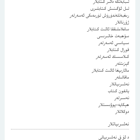
تىبابەتكە دائىر كىتابلار
تىل ئۆگىنىش كىتابلىرى
رىغبەتلەندۈرۈش تۈرىدىكى ئەسەرلەر
ژۇرناللار
ساغلاملىققا ئائىت كىتابلار
سۆھبەت خاتىرىسى
سىياسىي ئەسەرلەر
قورال كىتابلار
كىلاسسىك ئەسەرلەر
گېزىتلەر
مائارىپغا ئائىت كىتابلار
ماقالىلەر
نەشىرىياتلار
يانفون كىتاب
نەسىرلەر
ھېكايە-پوۋىسىتلار
دوكلاتلار
نەشىرىياتلار
د ئۇ ق نەشىرىياتى