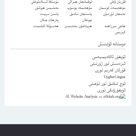
قۇربان ۋەلى
لوقمانجان ھىرائى
مۇستافا ئىسلامئوغلى
مۇھەممەت ئوسمان
مۇھەممەد يۈسۈپ
مەمتىمىن ھوشۇر
نەبىجان تۇرسۇن
ياسىنجان سادىق
ياسىن سېيىت
چوغلان
پەرھات جىلان
ھاجى مىرزاھىد
ھېيتاخۇن مەمتىمىن
ھەبىبۇللا ئابلىمىت
كېرىمى
دوستانە ئۇلىنىش
ئۇيغۇر ئاكادېمىيەسى
ئىزدىنىش تور ژۇرنىلى
قۇرئان كەرىم تورى
UyghurLingua
ئۈچ تىللىق تور لۇغىتى
ئۇيغۇرۋىكى تورى