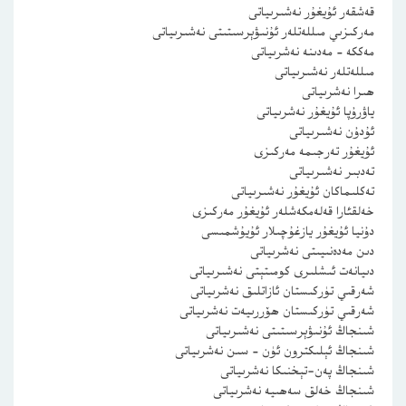
قەشقەر ئۇيغۇر نەشىرىياتى
مەركىزىي مىللەتلەر ئۇنىۋېرسىتىتى نەشىرىياتى
مەككە – مەدىنە نەشرىياتى
مىللەتلەر نەشىرىياتى
ھىرا نەشرىياتى
ياۋرۇپا ئۇيغۇر نەشرىياتى
ئۇدۇن نەشىرىياتى
ئۇيغۇر تەرجىمە مەركىزى
تەدبىر نەشىرىياتى
تەكلىماكان ئۇيغۇر نەشىرىياتى
خەلقئارا قەلەمكەشلەر ئۇيغۇر مەركىزى
دۇنيا ئۇيغۇر يازغۇچىلار ئۇيۇشمىسى
دىن مەدەنىيىتى نەشرىياتى
دىيانەت ئىشلىرى كومىتېتى نەشىرىياتى
شەرقىي تۈركىستان ئازاتلىق نەشرىياتى
شەرقىي تۈركىستان ھۆررىيەت نەشرىياتى
شىنجاڭ ئۇنىۋېرسىتىتى نەشىرىياتى
شىنجاڭ ئېلىكترون ئۈن – سىن نەشرىياتى
شىنجاڭ پەن-تېخنىكا نەشرىياتى
شىنجاڭ خەلق سەھىيە نەشرىياتى