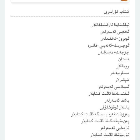
كىتاب تۈرلىرى
ئېلكىتابدا تارقىتىلغانلار
ئەدەبىي ئەسەرلەر
ئوبروز-تەنقىدلەر
ئوچىرىك-ئەدەبىي خاتىرە
چۆچەك-مەسەللەر
داستان
رومانلار
سىنارىيەلەر
شېئىرلار
ئىسلامىي ئەسەرلەر
ئىقتىسادغا ئائىت كىتابلار
باشقا ئەسەرلەر
بالىلار ئوقۇشلۇقى
پەرزەنت تەربىيىسىگە ئائىت كىتابلار
پەن-تېخنىكىغا ئائىت كىتابلار
تارىخىي ئەسەرلەر
تۇرمۇشقا ئائىت كىتابلار