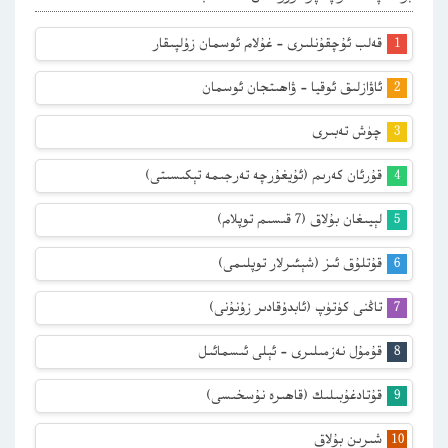
قەلب ئۇچقۇنلىرى – غۇلام ئوسمان زۇلپىقار
ئاۋازلىق ئوقيا – ۋاھىتجان ئوسمان
چۈش تەبىرى
قۇرئان كەرىم (ئۇيغۇرچە تەرجىمە تېكىسىتى)
لېيىغان بۇلاق (7 قىسىم توپلام)
قۇتلۇق ئىز (شېئىرلار توپلىمى)
تاڭنى كۈتۈپ (ئابدۇقادىر زۇنۇنى)
قۇمۇل نەزمىلىرى – ئېلى ئىسمائىل
قۇتادغۇبىلىك (قاھىرە نۇسخىسى)
شىرىن بۇلاق