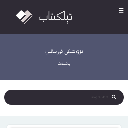
☰
نۆۋەتتىكى ئورنىڭىز:
باشبەت