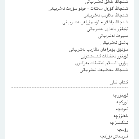
شىنجاڭ خەلق نەشىرىياتى
شىنجاڭ گۈزەل سەنئەت – فوتو سۈرەت نەشرىياتى
شىنجاڭ مائارىپ نەشرىياتى
شىنجاڭ ياشلار – ئۆسمۈرلەر نەشىرىياتى
ئۇيغۇر باھارى نەشرىياتى
سىيرەت نەشرىياتى
باشاق نەشرىياتى
سۇتۇق بۇغراخان مائارىپ نەشرىياتى
ئۇيغۇر تەتقىقات ئىنىستىتۇتى
ياۋرۇپا ئىسلام تەتقىقات مەركىزى
شىنجاڭ مەدەنىيەت نەشرىياتى
كىتاب تىلى
ئۇيغۇرچە
تۈركچە
ئەرەبچە
خەنزۇچە
ئىنگىلىزچە
رۇسچە
قېرىنداش تۈركچە