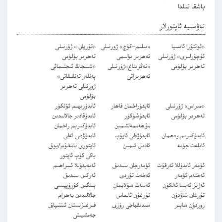
باشقا تىلدا
تەۋسىيە ئاپتورلار
«ئوتتۇرا ئاسىيا
«بىلىم-كۈچ» ژورنىلى
«تۇرپان » ژۇرنىلى
ئۇچۇرلىرى» ژۇرنىلى
تەھرىر بۆلىمى
تەھرىر بۆلۈمى
تەھرىر بۆلۈمى
«تەڭرىتاغ»ژۇرنىلى
«شىنجاڭ ئىجتىمائى
تەھرىراتى
پەنلەر تەتقىقاتى»
ژورنىلى تەھرىر
بۆلۈمى
«مىراس» ژۇرنىلى
ئابدۇراخمان قاھار
ئابدۇرېھىم ئۆتكۈر
تەھرىر بۆلۈمى
ئابدۇشۈكۈر
ئابدۇقادىر جالالىدىن
مۇھەممەتئىمىن
ئابدۇكېرىم راخمان
ئابدۇكېرىم رەھمان
ئابدۇۋەلى ئايۇپ
ئابدۇۋەلى ئەلى
ئابلەت جۈمە
ئادىل ئىمىن
ئاپتورى نامەلۇم/يوق
ياكى كۆپ ئاپتور
ئۆمەر ئابدۇللا ئەرقۇت
ئۆمەرجان سىدىق
ئەبەيدۇللا ئىبراھىم
ئەختەم ئۆمەر
ئەخەت تۇردى
ئەركىن سىدىق
ئەزىز ئەيسا ئەلكۈن
ئەسەت سۇلايمان
بىلگىن گۇرۇپپىسى
تۇرغان شاۋدۇن
تۇرغۇن ئالماس
جالالىدىن بەھرام
زوردۇن سابىر
سىدىقھاجى رۇزى
قىرغىزىستان ئىتتىپاق
جەمئىيىتى