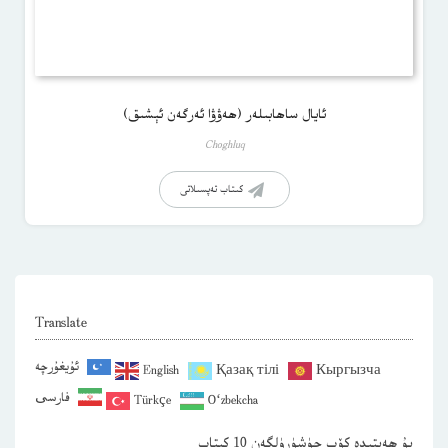
ئايال ساھابىلەر (ھەۋۋا ئەرگەن ئېشىق)
Choghluq
كىتاب تەپسىلاتى
Translate
ئۇيغۇرچە
English
Қазақ тілі
Кыргызча
فارسی
Türkçe
O‘zbekcha
بۇ ھەپتىدە كۆپ چۈشۈرۈلگەن 10 كىتاب