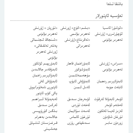
باشقا تىلدا
تەۋسىيە ئاپتورلار
«ئوتتۇرا ئاسىيا
«بىلىم-كۈچ» ژورنىلى
«تۇرپان » ژۇرنىلى
ئۇچۇرلىرى» ژۇرنىلى
تەھرىر بۆلىمى
تەھرىر بۆلۈمى
تەھرىر بۆلۈمى
«تەڭرىتاغ»ژۇرنىلى
«شىنجاڭ ئىجتىمائى
تەھرىراتى
پەنلەر تەتقىقاتى»
ژورنىلى تەھرىر
بۆلۈمى
«مىراس» ژۇرنىلى
ئابدۇراخمان قاھار
ئابدۇرېھىم ئۆتكۈر
تەھرىر بۆلۈمى
ئابدۇشۈكۈر
ئابدۇقادىر جالالىدىن
مۇھەممەتئىمىن
ئابدۇكېرىم راخمان
ئابدۇكېرىم رەھمان
ئابدۇۋەلى ئايۇپ
ئابدۇۋەلى ئەلى
ئابلەت جۈمە
ئادىل ئىمىن
ئاپتورى نامەلۇم/يوق
ياكى كۆپ ئاپتور
ئۆمەر ئابدۇللا ئەرقۇت
ئۆمەرجان سىدىق
ئەبەيدۇللا ئىبراھىم
ئەختەم ئۆمەر
ئەخەت تۇردى
ئەركىن سىدىق
ئەزىز ئەيسا ئەلكۈن
ئەسەت سۇلايمان
بىلگىن گۇرۇپپىسى
تۇرغان شاۋدۇن
تۇرغۇن ئالماس
جالالىدىن بەھرام
زوردۇن سابىر
سىدىقھاجى رۇزى
قىرغىزىستان ئىتتىپاق
جەمئىيىتى