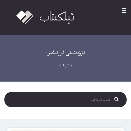
☰
نۆۋەتتىكى ئورنىڭىز:
باشبەت