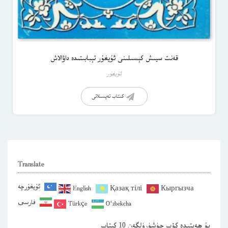
قەنت سيىش كېسىلىنى ئۇيغۇر تېبابىتىدە داۋالاش
ئۇيغۇر
كىتاب تەپسىلاتى
Translate
ئۇيغۇرچە
English
Қазақ тілі
Кыргызча
فارسی
Türkçe
O‘zbekcha
بۇ ھەپتىدە كۆپ چۈشۈرۈلگەن 10 كىتاب