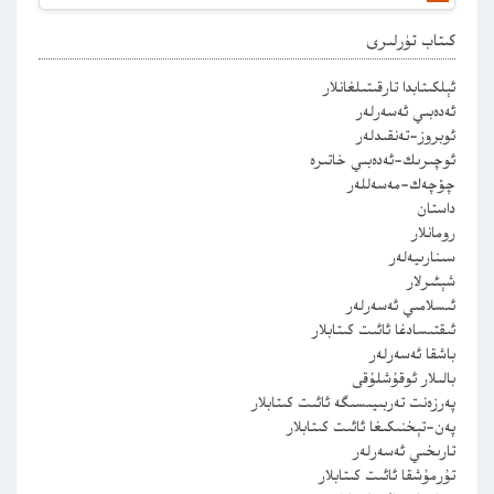
كىتاب تۈرلىرى
ئېلكىتابدا تارقىتىلغانلار
ئەدەبىي ئەسەرلەر
ئوبروز-تەنقىدلەر
ئوچىرىك-ئەدەبىي خاتىرە
چۆچەك-مەسەللەر
داستان
رومانلار
سىنارىيەلەر
شېئىرلار
ئىسلامىي ئەسەرلەر
ئىقتىسادغا ئائىت كىتابلار
باشقا ئەسەرلەر
بالىلار ئوقۇشلۇقى
پەرزەنت تەربىيىسىگە ئائىت كىتابلار
پەن-تېخنىكىغا ئائىت كىتابلار
تارىخىي ئەسەرلەر
تۇرمۇشقا ئائىت كىتابلار