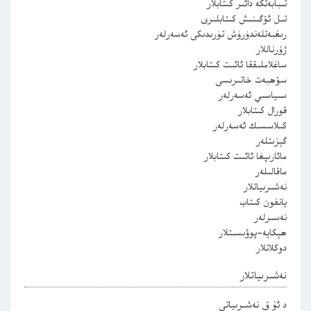
تىبابەتكە دائىر كىتابلار
تىل ئۆگىنىش كىتابلىرى
رىغبەتلەندۈرۈش تۈرىدىكى ئەسەرلەر
ژۇرناللار
ساغلاملىققا ئائىت كىتابلار
سۆھبەت خاتىرىسى
سىياسىي ئەسەرلەر
قورال كىتابلار
كىلاسسىك ئەسەرلەر
گېزىتلەر
مائارىپغا ئائىت كىتابلار
ماقالىلەر
نەشىرىياتلار
يانفون كىتاب
نەسىرلەر
ھېكايە-پوۋىسىتلار
دوكلاتلار
نەشىرىياتلار
د ئۇ ق نەشىرىياتى