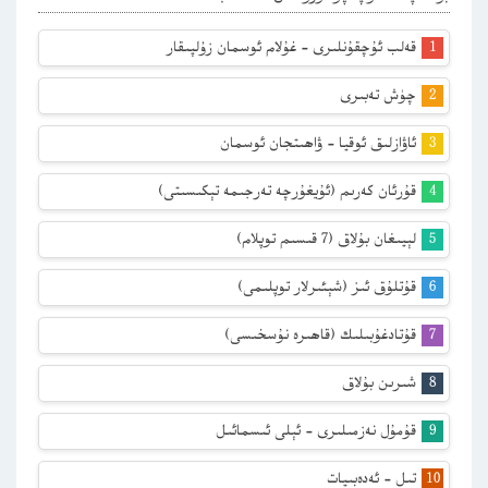
قەلب ئۇچقۇنلىرى – غۇلام ئوسمان زۇلپىقار
چۈش تەبىرى
ئاۋازلىق ئوقيا – ۋاھىتجان ئوسمان
قۇرئان كەرىم (ئۇيغۇرچە تەرجىمە تېكىسىتى)
لېيىغان بۇلاق (7 قىسىم توپلام)
قۇتلۇق ئىز (شېئىرلار توپلىمى)
قۇتادغۇبىلىك (قاھىرە نۇسخىسى)
شىرىن بۇلاق
قۇمۇل نەزمىلىرى – ئېلى ئىسمائىل
تىل – ئەدەبىيات