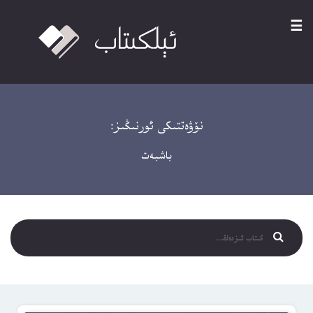
☰
نۆۋەتتىكى ئورنىڭىز:
باشبەت