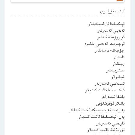
كىتاب تۈرلىرى
ئېلكىتابدا تارقىتىلغانلار
ئەدەبىي ئەسەرلەر
ئوبروز-تەنقىدلەر
ئوچىرىك-ئەدەبىي خاتىرە
چۆچەك-مەسەللەر
داستان
رومانلار
سىنارىيەلەر
شېئىرلار
ئىسلامىي ئەسەرلەر
ئىقتىسادغا ئائىت كىتابلار
باشقا ئەسەرلەر
بالىلار ئوقۇشلۇقى
پەرزەنت تەربىيىسىگە ئائىت كىتابلار
پەن-تېخنىكىغا ئائىت كىتابلار
تارىخىي ئەسەرلەر
تۇرمۇشقا ئائىت كىتابلار