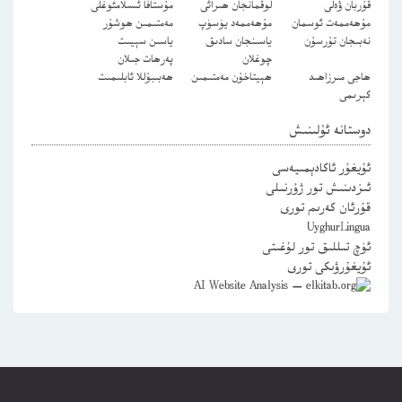
قۇربان ۋەلى
لوقمانجان ھىرائى
مۇستافا ئىسلامئوغلى
مۇھەممەت ئوسمان
مۇھەممەد يۈسۈپ
مەمتىمىن ھوشۇر
نەبىجان تۇرسۇن
ياسىنجان سادىق
ياسىن سېيىت
چوغلان
پەرھات جىلان
ھاجى مىرزاھىد
ھېيتاخۇن مەمتىمىن
ھەبىبۇللا ئابلىمىت
كېرىمى
دوستانە ئۇلىنىش
ئۇيغۇر ئاكادېمىيەسى
ئىزدىنىش تور ژۇرنىلى
قۇرئان كەرىم تورى
UyghurLingua
ئۈچ تىللىق تور لۇغىتى
ئۇيغۇرۋىكى تورى