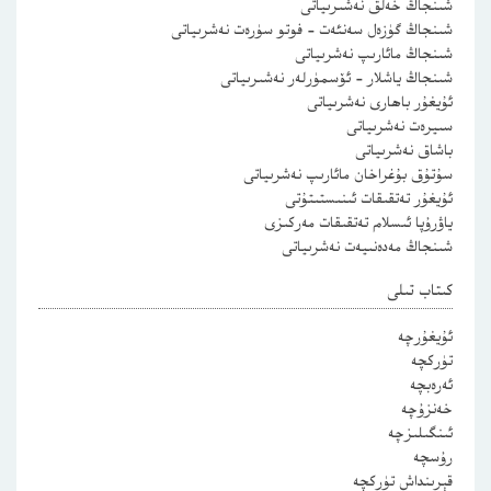
شىنجاڭ خەلق نەشىرىياتى
شىنجاڭ گۈزەل سەنئەت – فوتو سۈرەت نەشرىياتى
شىنجاڭ مائارىپ نەشرىياتى
شىنجاڭ ياشلار – ئۆسمۈرلەر نەشىرىياتى
ئۇيغۇر باھارى نەشرىياتى
سىيرەت نەشرىياتى
باشاق نەشرىياتى
سۇتۇق بۇغراخان مائارىپ نەشرىياتى
ئۇيغۇر تەتقىقات ئىنىستىتۇتى
ياۋرۇپا ئىسلام تەتقىقات مەركىزى
شىنجاڭ مەدەنىيەت نەشرىياتى
كىتاب تىلى
ئۇيغۇرچە
تۈركچە
ئەرەبچە
خەنزۇچە
ئىنگىلىزچە
رۇسچە
قېرىنداش تۈركچە