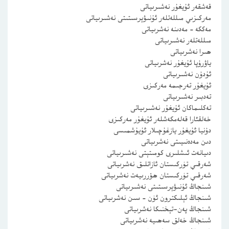
قەشقەر ئۇيغۇر نەشىرىياتى
مەركىزىي مىللەتلەر ئۇنىۋېرسىتىتى نەشىرىياتى
مەككە – مەدىنە نەشرىياتى
مىللەتلەر نەشىرىياتى
ھىرا نەشرىياتى
ياۋرۇپا ئۇيغۇر نەشرىياتى
ئۇدۇن نەشىرىياتى
ئۇيغۇر تەرجىمە مەركىزى
تەدبىر نەشىرىياتى
تەكلىماكان ئۇيغۇر نەشىرىياتى
خەلقئارا قەلەمكەشلەر ئۇيغۇر مەركىزى
دۇنيا ئۇيغۇر يازغۇچىلار ئۇيۇشمىسى
دىن مەدەنىيىتى نەشرىياتى
دىيانەت ئىشلىرى كومىتېتى نەشىرىياتى
شەرقىي تۈركىستان ئازاتلىق نەشرىياتى
شەرقىي تۈركىستان ھۆررىيەت نەشرىياتى
شىنجاڭ ئۇنىۋېرسىتىتى نەشىرىياتى
شىنجاڭ ئېلىكترون ئۈن – سىن نەشرىياتى
شىنجاڭ پەن-تېخنىكا نەشرىياتى
شىنجاڭ خەلق سەھىيە نەشرىياتى