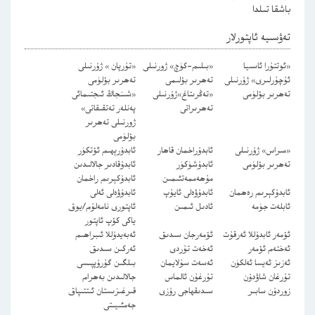
باشقا تىلدا
تەۋسىيە ئاپتورلار
«ئوتتۇرا ئاسىيا
«بىلىم-كۈچ» ژورنىلى
«تۇرپان » ژۇرنىلى
ئۇچۇرلىرى» ژۇرنىلى
تەھرىر بۆلىمى
تەھرىر بۆلۈمى
تەھرىر بۆلۈمى
«تەڭرىتاغ»ژۇرنىلى
«شىنجاڭ ئىجتىمائى
تەھرىراتى
پەنلەر تەتقىقاتى»
ژورنىلى تەھرىر
بۆلۈمى
«مىراس» ژۇرنىلى
ئابدۇراخمان قاھار
ئابدۇرېھىم ئۆتكۈر
تەھرىر بۆلۈمى
ئابدۇشۈكۈر
ئابدۇقادىر جالالىدىن
مۇھەممەتئىمىن
ئابدۇكېرىم راخمان
ئابدۇكېرىم رەھمان
ئابدۇۋەلى ئايۇپ
ئابدۇۋەلى ئەلى
ئابلەت جۈمە
ئادىل ئىمىن
ئاپتورى نامەلۇم/يوق
ياكى كۆپ ئاپتور
ئۆمەر ئابدۇللا ئەرقۇت
ئۆمەرجان سىدىق
ئەبەيدۇللا ئىبراھىم
ئەختەم ئۆمەر
ئەخەت تۇردى
ئەركىن سىدىق
ئەزىز ئەيسا ئەلكۈن
ئەسەت سۇلايمان
بىلگىن گۇرۇپپىسى
تۇرغان شاۋدۇن
تۇرغۇن ئالماس
جالالىدىن بەھرام
زوردۇن سابىر
سىدىقھاجى رۇزى
قىرغىزىستان ئىتتىپاق
جەمئىيىتى