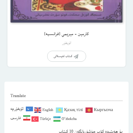
كارمېن – مېرېمې [فرانسىيە]
ئۇيغۇر
كىتاب تەپسىلاتى
Translate
ئۇيغۇرچە
English
Қазақ тілі
Кыргызча
فارسی
Türkçe
O‘zbekcha
بۇ ھەپتىدە كۆپ چۈشۈرۈلگەن 10 كىتاب