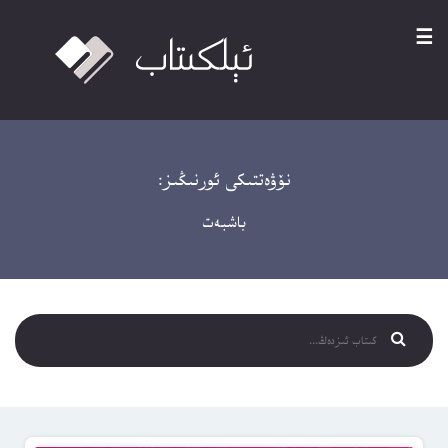
☰
نۆۋەتتىكى ئورنىڭىز:
باشبەت