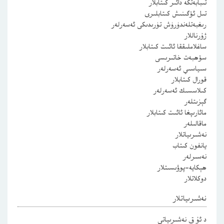
تىبابەتكە دائىر كىتابلار
تىل ئۆگىنىش كىتابلىرى
رىغبەتلەندۈرۈش تۈرىدىكى ئەسەرلەر
ژۇرناللار
ساغلاملىققا ئائىت كىتابلار
سۆھبەت خاتىرىسى
سىياسىي ئەسەرلەر
قورال كىتابلار
كىلاسسىك ئەسەرلەر
گېزىتلەر
مائارىپغا ئائىت كىتابلار
ماقالىلەر
نەشىرىياتلار
يانفون كىتاب
نەسىرلەر
ھېكايە-پوۋىسىتلار
دوكلاتلار
نەشىرىياتلار
د ئۇ ق نەشىرىياتى