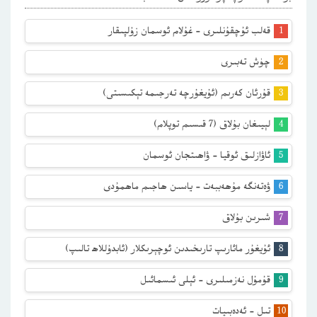
قەلب ئۇچقۇنلىرى – غۇلام ئوسمان زۇلپىقار
چۈش تەبىرى
قۇرئان كەرىم (ئۇيغۇرچە تەرجىمە تېكىسىتى)
لېيىغان بۇلاق (7 قىسىم توپلام)
ئاۋازلىق ئوقيا – ۋاھىتجان ئوسمان
ۋەتەنگە مۇھەببەت – ياسىن ھاجىم ماھمۇدى
شىرىن بۇلاق
ئۇيغۇر مائارىپ تارىخىدىن ئوچېرىكلار (ئابدۇللاھ تالىپ)
قۇمۇل نەزمىلىرى – ئېلى ئىسمائىل
تىل – ئەدەبىيات