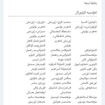
باشقا تىلدا
تەۋسىيە ئاپتورلار
«ئوتتۇرا ئاسىيا
«بىلىم-كۈچ» ژورنىلى
«تۇرپان » ژۇرنىلى
ئۇچۇرلىرى» ژۇرنىلى
تەھرىر بۆلىمى
تەھرىر بۆلۈمى
تەھرىر بۆلۈمى
«شىنجاڭ ئىجتىمائى
«مىراس» ژۇرنىلى
پەنلەر تەتقىقاتى»
تەھرىر بۆلۈمى
ژورنىلى تەھرىر
ئابدۇراخمان قاھار
بۆلۈمى
ئابدۇرېھىم ئۆتكۈر
ئابدۇشۈكۈر
ئابدۇقادىر جالالىدىن
ئابدۇكېرىم راخمان
مۇھەممەتئىمىن
ئابدۇكېرىم رەھمان
ئابدۇۋەلى ئايۇپ
ئابدۇۋەلى ئەلى
ئابلەت جۈمە
ئادىل ئىمىن
ئاپتورى نامەلۇم/يوق
ئۆمەر ئابدۇللا ئەرقۇت
ئۆمەرجان سىدىق
ياكى كۆپ ئاپتور
ئەبەيدۇللا ئىبراھىم
ئەختەم ئۆمەر
ئەخەت تۇردى
ئەركىن سىدىق
ئەزىز ئەيسا ئەلكۈن
ئەسەت سۇلايمان
بىلگىن گۇرۇپپىسى
تۇرغان شاۋدۇن
تۇرغۇن ئالماس
جالالىدىن بەھرام
زوردۇن سابىر
سىدىقھاجى رۇزى
قىرغىزىستان ئىتتىپاق
قۇربان ۋەلى
جەمئىيىتى
لوقمانجان ھىرائى
مۇستافا ئىسلامئوغلى
مۇھەممەت ئوسمان
مۇھەممەد سالىھ
مۇھەممەد يۈسۈپ
مەمتىمىن ھوشۇر
نەبىجان تۇرسۇن