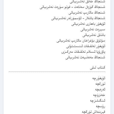
شىنجاڭ خەلق نەشىرىياتى
شىنجاڭ گۈزەل سەنئەت – فوتو سۈرەت نەشرىياتى
شىنجاڭ مائارىپ نەشرىياتى
شىنجاڭ ياشلار – ئۆسمۈرلەر نەشىرىياتى
ئۇيغۇر باھارى نەشرىياتى
سىيرەت نەشرىياتى
باشاق نەشرىياتى
سۇتۇق بۇغراخان مائارىپ نەشرىياتى
ئۇيغۇر تەتقىقات ئىنىستىتۇتى
ياۋرۇپا ئىسلام تەتقىقات مەركىزى
شىنجاڭ مەدەنىيەت نەشرىياتى
كىتاب تىلى
ئۇيغۇرچە
تۈركچە
ئەرەبچە
خەنزۇچە
ئىنگىلىزچە
رۇسچە
قېرىنداش تۈركچە