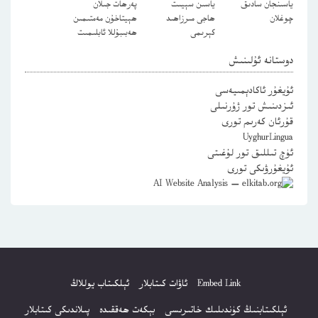
ياسىنجان سادىق
ياسىن سېيىت
پەرھات جىلان
چوغلان
ھاجى مىرزاھىد
ھېيتاخۇن مەمتىمىن
كېرىمى
ھەبىبۇللا ئابلىمىت
دوستانە ئۇلىنىش
ئۇيغۇر ئاكادېمىيەسى
ئىزدىنىش تور ژۇرنىلى
قۇرئان كەرىم تورى
UyghurLingua
ئۈچ تىللىق تور لۇغىتى
ئۇيغۇرۋىكى تورى
Embed Link
ئاۋات كىتابلار
ئېلكىتاب يوللاڭ
ئېلكىتابنىڭ كۈندىلىك خاتىرىسى
بېكەت ھەققىدە
پىلاندىكى كىتابلار