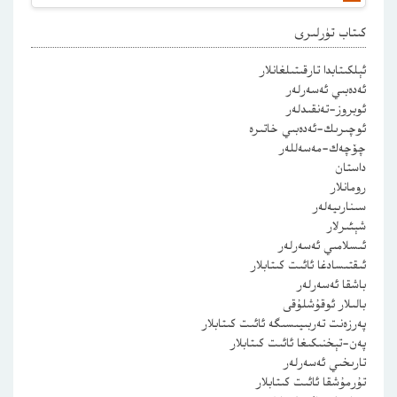
كىتاب تۈرلىرى
ئېلكىتابدا تارقىتىلغانلار
ئەدەبىي ئەسەرلەر
ئوبروز-تەنقىدلەر
ئوچىرىك-ئەدەبىي خاتىرە
چۆچەك-مەسەللەر
داستان
رومانلار
سىنارىيەلەر
شېئىرلار
ئىسلامىي ئەسەرلەر
ئىقتىسادغا ئائىت كىتابلار
باشقا ئەسەرلەر
بالىلار ئوقۇشلۇقى
پەرزەنت تەربىيىسىگە ئائىت كىتابلار
پەن-تېخنىكىغا ئائىت كىتابلار
تارىخىي ئەسەرلەر
تۇرمۇشقا ئائىت كىتابلار