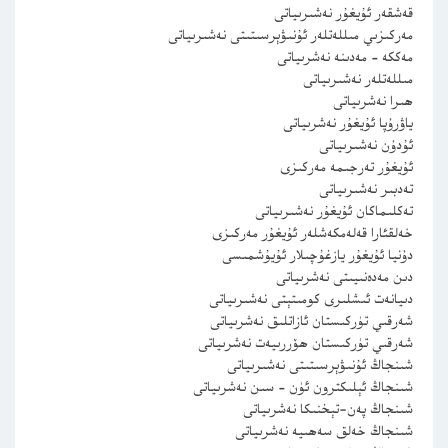
قەشقەر ئۇيغۇر نەشىرىياتى
مەركىزىي مىللەتلەر ئۇنىۋېرسىتىتى نەشىرىياتى
مەككە – مەدىنە نەشرىياتى
مىللەتلەر نەشىرىياتى
ھىرا نەشرىياتى
ياۋرۇپا ئۇيغۇر نەشرىياتى
ئۇدۇن نەشىرىياتى
ئۇيغۇر تەرجىمە مەركىزى
تەدبىر نەشىرىياتى
تەكلىماكان ئۇيغۇر نەشىرىياتى
خەلقئارا قەلەمكەشلەر ئۇيغۇر مەركىزى
دۇنيا ئۇيغۇر يازغۇچىلار ئۇيۇشمىسى
دىن مەدەنىيىتى نەشرىياتى
دىيانەت ئىشلىرى كومىتېتى نەشىرىياتى
شەرقىي تۈركىستان ئازاتلىق نەشرىياتى
شەرقىي تۈركىستان ھۆررىيەت نەشرىياتى
شىنجاڭ ئۇنىۋېرسىتىتى نەشىرىياتى
شىنجاڭ ئېلىكترون ئۈن – سىن نەشرىياتى
شىنجاڭ پەن-تېخنىكا نەشرىياتى
شىنجاڭ خەلق سەھىيە نەشرىياتى