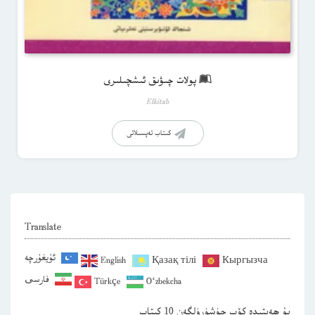
پولات چىۋىق ئىشچىلىرى
Elkitab
كىتاب تەپسىلاتى
Translate
ئۇيغۇرچە
English
Қазақ тілі
Кыргызча
فارسی
Türkçe
O‘zbekcha
بۇ ھەپتىدە كۆپ چۈشۈرۈلگەن 10 كىتاب