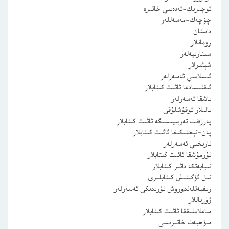
ئوچىرىك-ئەدەبىي خاتىرە
چۆچەك-مەسەللەر
داستان
رومانلار
سىنارىيەلەر
شېئىرلار
ئىسلامىي ئەسەرلەر
ئىقتىسادغا ئائىت كىتابلار
باشقا ئەسەرلەر
بالىلار ئوقۇشلۇقى
پەرزەنت تەربىيىسىگە ئائىت كىتابلار
پەن-تېخنىكىغا ئائىت كىتابلار
تارىخىي ئەسەرلەر
تۇرمۇشقا ئائىت كىتابلار
تىبابەتكە دائىر كىتابلار
تىل ئۆگىنىش كىتابلىرى
رىغبەتلەندۈرۈش تۈرىدىكى ئەسەرلەر
ژۇرناللار
ساغلاملىققا ئائىت كىتابلار
سۆھبەت خاتىرىسى