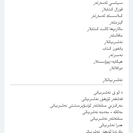
سىياسىي ئەسەرلەر
قورال كىتابلار
كىلاسسىك ئەسەرلەر
گېزىتلەر
مائارىپغا ئائىت كىتابلار
ماقالىلەر
نەشىرىياتلار
يانفون كىتاب
نەسىرلەر
ھېكايە-پوۋىسىتلار
دوكلاتلار
نەشىرىياتلار
د ئۇ ق نەشىرىياتى
قەشقەر ئۇيغۇر نەشىرىياتى
مەركىزىي مىللەتلەر ئۇنىۋېرسىتىتى نەشىرىياتى
مەككە – مەدىنە نەشرىياتى
مىللەتلەر نەشىرىياتى
ھىرا نەشرىياتى
ياۋرۇپا ئۇيغۇر نەشرىياتى