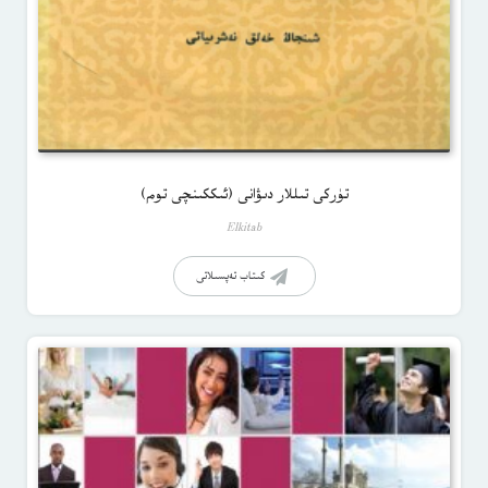
تۈركى تىللار دىۋانى (ئىككىنچى توم)
Elkitab
كىتاب تەپسىلاتى