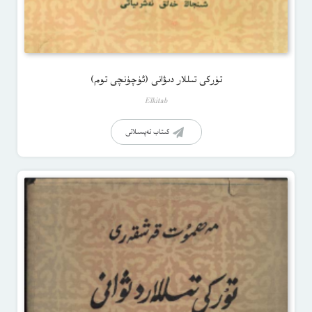
تۈركى تىللار دىۋانى (ئۈچۈنچى توم)
Elkitab
كىتاب تەپسىلاتى