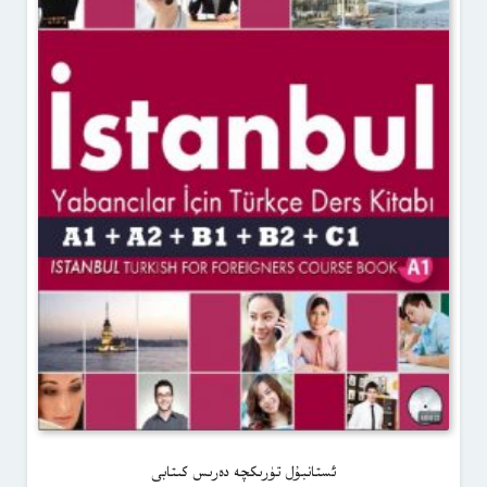
ئستانبۇل تۈرىكچە دەرىس كىتابى