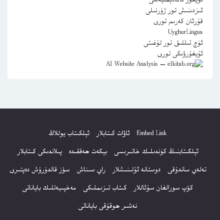
ئۇيغۇر ئاكادېمىيەسى
ئىزدىنىش تور ژۇرنىلى
قۇرئان كەرىم تورى
UyghurLingua
ئۈچ تىللىق تور لۇغىتى
ئۇيغۇرۋىكى تورى
Embed Link
ئاۋات كىتابلار
ئېلكىتاب يوللاڭ
ئېلكىتابنىڭ كۈندىلىك خاتىرىسى
بېكەت ھەققىدە
پىلاندىكى كىتابلار
تەلەي ساندۇقى
دوستانە ئۇلىنىشلار
راي سىناش
سۆز قالدۇرۇش دەپتىرى
كۆپ سورالغان سۇئاللار
كىتاب تىزىملىكى
مەخپىيەتلىك باياناتى
نەشىر ھوقۇقى باياناتى