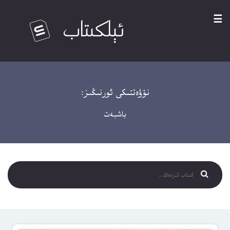
☰
نۆۋەتتىكى ئورنىڭىز:
باشبەت