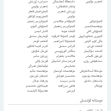
تەھرىر بۆلۈمى
«شىنجاڭ ئىجتىمائى
«مىراس» ژۇرنىلى
پەنلەر تەتقىقاتى»
تەھرىر بۆلۈمى
ژورنىلى تەھرىر
ئابدۇراخمان قاھار
بۆلۈمى
ئابدۇرېھىم ئۆتكۈر
ئابدۇشۈكۈر
ئابدۇقادىر جالالىدىن
ئابدۇكېرىم راخمان
مۇھەممەتئىمىن
ئابدۇكېرىم رەھمان
ئابدۇۋەلى ئايۇپ
ئابدۇۋەلى ئەلى
ئابلەت جۈمە
ئادىل ئىمىن
ئاپتورى نامەلۇم/يوق
ئۆمەر ئابدۇللا ئەرقۇت
ئۆمەرجان سىدىق
ياكى كۆپ ئاپتور
ئەبەيدۇللا ئىبراھىم
ئەختەم ئۆمەر
ئەخەت تۇردى
ئەركىن سىدىق
ئەزىز ئەيسا ئەلكۈن
ئەسەت سۇلايمان
بىلگىن گۇرۇپپىسى
تۇرغان شاۋدۇن
تۇرغۇن ئالماس
جالالىدىن بەھرام
زوردۇن سابىر
سىدىقھاجى رۇزى
قىرغىزىستان ئىتتىپاق
قۇربان ۋەلى
جەمئىيىتى
لوقمانجان ھىرائى
مۇستافا ئىسلامئوغلى
مۇھەممەت ئوسمان
مۇھەممەد سالىھ
مۇھەممەد يۈسۈپ
مەمتىمىن ھوشۇر
نەبىجان تۇرسۇن
ياسىنجان سادىق
ياسىن سېيىت
پەرھات جىلان
چوغلان
ھاجى مىرزاھىد
ھېيتاخۇن مەمتىمىن
كېرىمى
ھەبىبۇللا ئابلىمىت
دوستانە ئۇلىنىش