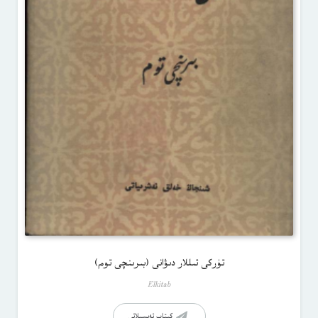
تۈركى تىللار دىۋانى (بىرىنچى توم)
Elkitab
كىتاب تەپسىلاتى