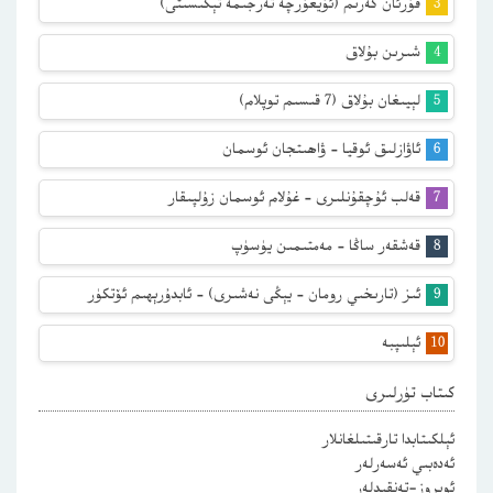
قۇرئان كەرىم (ئۇيغۇرچە تەرجىمە تېكىسىتى)
شىرىن بۇلاق
لېيىغان بۇلاق (7 قىسىم توپلام)
ئاۋازلىق ئوقيا – ۋاھىتجان ئوسمان
قەلب ئۇچقۇنلىرى – غۇلام ئوسمان زۇلپىقار
قەشقەر ساڭا – مەمتىمىن يۈسۈپ
ئىز (تارىخىي رومان – يېڭى نەشىرى) – ئابدۇرېھىم ئۆتكۈر
ئېلىپبە
كىتاب تۈرلىرى
ئېلكىتابدا تارقىتىلغانلار
ئەدەبىي ئەسەرلەر
ئوبروز-تەنقىدلەر