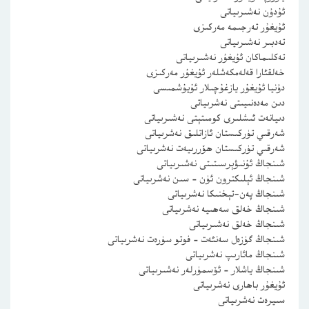
ئۇدۇن نەشىرىياتى
ئۇيغۇر تەرجىمە مەركىزى
تەدبىر نەشىرىياتى
تەكلىماكان ئۇيغۇر نەشىرىياتى
خەلقئارا قەلەمكەشلەر ئۇيغۇر مەركىزى
دۇنيا ئۇيغۇر يازغۇچىلار ئۇيۇشمىسى
دىن مەدەنىيىتى نەشرىياتى
دىيانەت ئىشلىرى كومىتېتى نەشىرىياتى
شەرقىي تۈركىستان ئازاتلىق نەشرىياتى
شەرقىي تۈركىستان ھۆررىيەت نەشرىياتى
شىنجاڭ ئۇنىۋېرسىتىتى نەشىرىياتى
شىنجاڭ ئېلىكترون ئۈن – سىن نەشرىياتى
شىنجاڭ پەن-تېخنىكا نەشرىياتى
شىنجاڭ خەلق سەھىيە نەشرىياتى
شىنجاڭ خەلق نەشىرىياتى
شىنجاڭ گۈزەل سەنئەت – فوتو سۈرەت نەشرىياتى
شىنجاڭ مائارىپ نەشرىياتى
شىنجاڭ ياشلار – ئۆسمۈرلەر نەشىرىياتى
ئۇيغۇر باھارى نەشرىياتى
سىيرەت نەشرىياتى