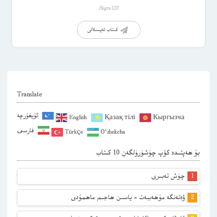
Bugra123
كىتاب تەپسىلاتى
Translate
ئۇيغۇرچە
English
Қазақ тілі
Кыргызча
فارسی
Türkçe
O‘zbekcha
بۇ ھەپتىدە كۆپ چۈشۈرۈلگەن 10 كىتاب
چۈش تەبىرى
ۋەتەنگە مۇھەببەت – ياسىن ھاجىم ماھمۇدى