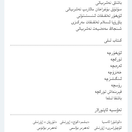
باشاق نەشرىياتى
سۇتۇق بۇغراخان مائارىپ نەشرىياتى
ئۇيغۇر تەتقىقات ئىنىستىتۇتى
ياۋرۇپا ئىسلام تەتقىقات مەركىزى
شىنجاڭ مەدەنىيەت نەشرىياتى
كىتاب تىلى
ئۇيغۇرچە
تۈركچە
ئەرەبچە
خەنزۇچە
ئىنگىلىزچە
رۇسچە
قېرىنداش تۈركچە
باشقا تىلدا
تەۋسىيە ئاپتورلار
«ئوتتۇرا ئاسىيا
«بىلىم-كۈچ» ژورنىلى
«تۇرپان » ژۇرنىلى
ئۇچۇرلىرى» ژۇرنىلى
تەھرىر بۆلىمى
تەھرىر بۆلۈمى