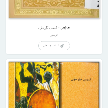
ھەۋەس – ئىمىن تۇرسۇن
ئۇيغۇر
كىتاب تەپسىلاتى