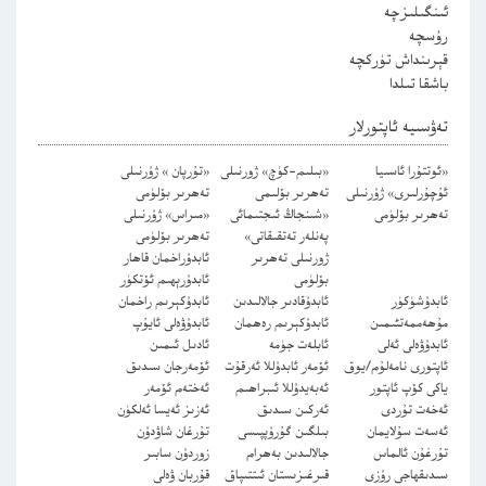
ئىنگىلىزچە
رۇسچە
قېرىنداش تۈركچە
باشقا تىلدا
تەۋسىيە ئاپتورلار
«ئوتتۇرا ئاسىيا
«بىلىم-كۈچ» ژورنىلى
«تۇرپان » ژۇرنىلى
ئۇچۇرلىرى» ژۇرنىلى
تەھرىر بۆلىمى
تەھرىر بۆلۈمى
تەھرىر بۆلۈمى
«شىنجاڭ ئىجتىمائى
«مىراس» ژۇرنىلى
پەنلەر تەتقىقاتى»
تەھرىر بۆلۈمى
ژورنىلى تەھرىر
ئابدۇراخمان قاھار
بۆلۈمى
ئابدۇرېھىم ئۆتكۈر
ئابدۇشۈكۈر
ئابدۇقادىر جالالىدىن
ئابدۇكېرىم راخمان
مۇھەممەتئىمىن
ئابدۇكېرىم رەھمان
ئابدۇۋەلى ئايۇپ
ئابدۇۋەلى ئەلى
ئابلەت جۈمە
ئادىل ئىمىن
ئاپتورى نامەلۇم/يوق
ئۆمەر ئابدۇللا ئەرقۇت
ئۆمەرجان سىدىق
ياكى كۆپ ئاپتور
ئەبەيدۇللا ئىبراھىم
ئەختەم ئۆمەر
ئەخەت تۇردى
ئەركىن سىدىق
ئەزىز ئەيسا ئەلكۈن
ئەسەت سۇلايمان
بىلگىن گۇرۇپپىسى
تۇرغان شاۋدۇن
تۇرغۇن ئالماس
جالالىدىن بەھرام
زوردۇن سابىر
سىدىقھاجى رۇزى
قىرغىزىستان ئىتتىپاق
قۇربان ۋەلى