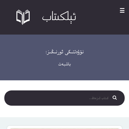
☰
نۆۋەتتىكى ئورنىڭىز:
باشبەت