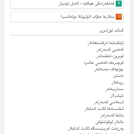
قەشقەردىكى ھېكايە – ئادىل تۇنىياز
يىللارغا جاۋاب (لۇتپۇللا مۇتەللىپ)
كىتاب تۈرلىرى
ئېلكىتابدا تارقىتىلغانلار
ئەدەبىي ئەسەرلەر
ئوبروز-تەنقىدلەر
ئوچىرىك-ئەدەبىي خاتىرە
چۆچەك-مەسەللەر
داستان
رومانلار
سىنارىيەلەر
شېئىرلار
ئىسلامىي ئەسەرلەر
ئىقتىسادغا ئائىت كىتابلار
باشقا ئەسەرلەر
بالىلار ئوقۇشلۇقى
پەرزەنت تەربىيىسىگە ئائىت كىتابلار