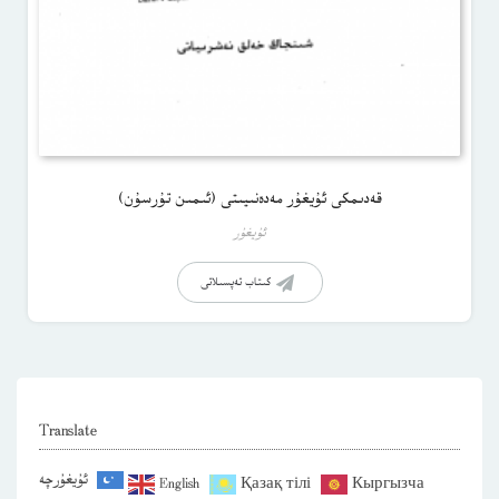
قەدىمكى ئۇيغۇر مەدەنىيىتى (ئىمىن تۇرسۇن)
ئۇيغۇر
كىتاب تەپسىلاتى
Translate
ئۇيغۇرچە
English
Қазақ тілі
Кыргызча