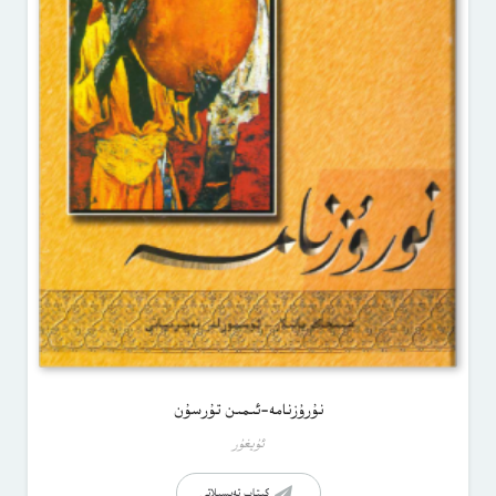
نۇرۇزنامە-ئىمىن تۇرسۇن
ئۇيغۇر
كىتاب تەپسىلاتى