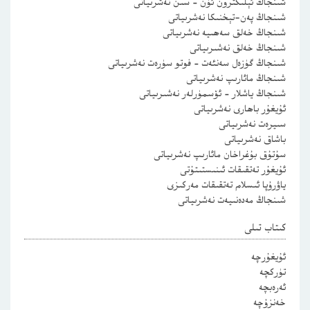
شىنجاڭ ئېلىكترون ئۈن – سىن نەشرىياتى
شىنجاڭ پەن-تېخنىكا نەشرىياتى
شىنجاڭ خەلق سەھىيە نەشرىياتى
شىنجاڭ خەلق نەشىرىياتى
شىنجاڭ گۈزەل سەنئەت – فوتو سۈرەت نەشرىياتى
شىنجاڭ مائارىپ نەشرىياتى
شىنجاڭ ياشلار – ئۆسمۈرلەر نەشىرىياتى
ئۇيغۇر باھارى نەشرىياتى
سىيرەت نەشرىياتى
باشاق نەشرىياتى
سۇتۇق بۇغراخان مائارىپ نەشرىياتى
ئۇيغۇر تەتقىقات ئىنىستىتۇتى
ياۋرۇپا ئىسلام تەتقىقات مەركىزى
شىنجاڭ مەدەنىيەت نەشرىياتى
كىتاب تىلى
ئۇيغۇرچە
تۈركچە
ئەرەبچە
خەنزۇچە