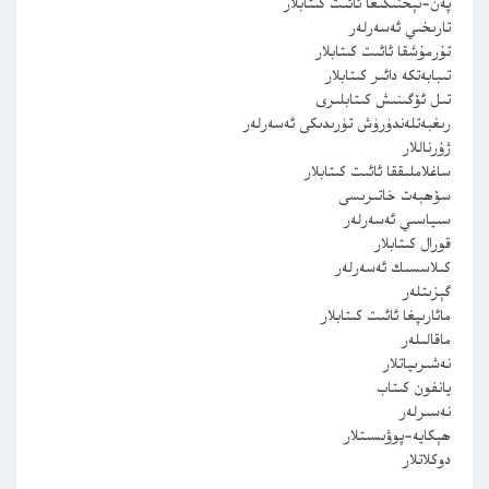
پەن-تېخنىكىغا ئائىت كىتابلار
تارىخىي ئەسەرلەر
تۇرمۇشقا ئائىت كىتابلار
تىبابەتكە دائىر كىتابلار
تىل ئۆگىنىش كىتابلىرى
رىغبەتلەندۈرۈش تۈرىدىكى ئەسەرلەر
ژۇرناللار
ساغلاملىققا ئائىت كىتابلار
سۆھبەت خاتىرىسى
سىياسىي ئەسەرلەر
قورال كىتابلار
كىلاسسىك ئەسەرلەر
گېزىتلەر
مائارىپغا ئائىت كىتابلار
ماقالىلەر
نەشىرىياتلار
يانفون كىتاب
نەسىرلەر
ھېكايە-پوۋىسىتلار
دوكلاتلار