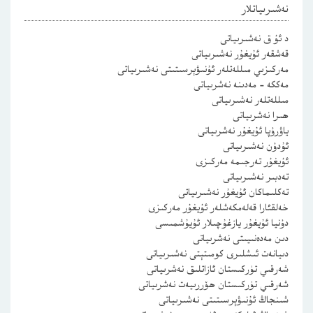
نەشىرىياتلار
د ئۇ ق نەشىرىياتى
قەشقەر ئۇيغۇر نەشىرىياتى
مەركىزىي مىللەتلەر ئۇنىۋېرسىتىتى نەشىرىياتى
مەككە – مەدىنە نەشرىياتى
مىللەتلەر نەشىرىياتى
ھىرا نەشرىياتى
ياۋرۇپا ئۇيغۇر نەشرىياتى
ئۇدۇن نەشىرىياتى
ئۇيغۇر تەرجىمە مەركىزى
تەدبىر نەشىرىياتى
تەكلىماكان ئۇيغۇر نەشىرىياتى
خەلقئارا قەلەمكەشلەر ئۇيغۇر مەركىزى
دۇنيا ئۇيغۇر يازغۇچىلار ئۇيۇشمىسى
دىن مەدەنىيىتى نەشرىياتى
دىيانەت ئىشلىرى كومىتېتى نەشىرىياتى
شەرقىي تۈركىستان ئازاتلىق نەشرىياتى
شەرقىي تۈركىستان ھۆررىيەت نەشرىياتى
شىنجاڭ ئۇنىۋېرسىتىتى نەشىرىياتى