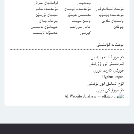
جەمئىيىتى
لوقمانجان ھىرائى
مۇستافا ئىسلامئوغلى
مۇھەممەت ئوسمان
مۇھەممەد سالىھ
مۇھەممەد يۈسۈپ
مەمتىمىن ھوشۇر
نەبىجان تۇرسۇن
ياسىنجان سادىق
ياسىن سېيىت
پەرھات جىلان
چوغلان
ھاجى مىرزاھىد
ھېيتاخۇن مەمتىمىن
كېرىمى
ھەبىبۇللا ئابلىمىت
دوستانە ئۇلىنىش
ئۇيغۇر ئاكادېمىيەسى
ئىزدىنىش تور ژۇرنىلى
قۇرئان كەرىم تورى
UyghurLingua
ئۈچ تىللىق تور لۇغىتى
ئۇيغۇرۋىكى تورى