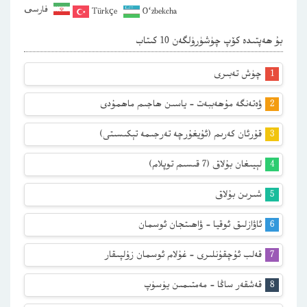
فارسی
Türkçe
O‘zbekcha
بۇ ھەپتىدە كۆپ چۈشۈرۈلگەن 10 كىتاب
چۈش تەبىرى
ۋەتەنگە مۇھەببەت – ياسىن ھاجىم ماھمۇدى
قۇرئان كەرىم (ئۇيغۇرچە تەرجىمە تېكىسىتى)
لېيىغان بۇلاق (7 قىسىم توپلام)
شىرىن بۇلاق
ئاۋازلىق ئوقيا – ۋاھىتجان ئوسمان
قەلب ئۇچقۇنلىرى – غۇلام ئوسمان زۇلپىقار
قەشقەر ساڭا – مەمتىمىن يۈسۈپ