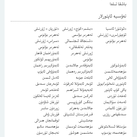
باشقا تىلدا
تەۋسىيە ئاپتورلار
«ئوتتۇرا ئاسىيا
«بىلىم-كۈچ» ژورنىلى
«تۇرپان » ژۇرنىلى
ئۇچۇرلىرى» ژۇرنىلى
تەھرىر بۆلىمى
تەھرىر بۆلۈمى
تەھرىر بۆلۈمى
«شىنجاڭ ئىجتىمائى
«مىراس» ژۇرنىلى
پەنلەر تەتقىقاتى»
تەھرىر بۆلۈمى
ژورنىلى تەھرىر
ئابدۇراخمان قاھار
بۆلۈمى
ئابدۇرېھىم ئۆتكۈر
ئابدۇشۈكۈر
ئابدۇقادىر جالالىدىن
ئابدۇكېرىم راخمان
مۇھەممەتئىمىن
ئابدۇكېرىم رەھمان
ئابدۇۋەلى ئايۇپ
ئابدۇۋەلى ئەلى
ئابلەت جۈمە
ئادىل ئىمىن
ئاپتورى نامەلۇم/يوق
ئۆمەر ئابدۇللا ئەرقۇت
ئۆمەرجان سىدىق
ياكى كۆپ ئاپتور
ئەبەيدۇللا ئىبراھىم
ئەختەم ئۆمەر
ئەخەت تۇردى
ئەركىن سىدىق
ئەزىز ئەيسا ئەلكۈن
ئەسەت سۇلايمان
بىلگىن گۇرۇپپىسى
تۇرغان شاۋدۇن
تۇرغۇن ئالماس
جالالىدىن بەھرام
زوردۇن سابىر
سىدىقھاجى رۇزى
قىرغىزىستان ئىتتىپاق
قۇربان ۋەلى
جەمئىيىتى
لوقمانجان ھىرائى
مۇستافا ئىسلامئوغلى
مۇھەممەت ئوسمان
مۇھەممەد سالىھ
مۇھەممەد يۈسۈپ
مەمتىمىن ھوشۇر
نەبىجان تۇرسۇن