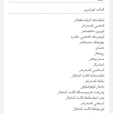
كىتاب تۈرلىرى
ئېلكىتابدا تارقىتىلغانلار
ئەدەبىي ئەسەرلەر
ئوبروز-تەنقىدلەر
ئوچىرىك-ئەدەبىي خاتىرە
چۆچەك-مەسەللەر
داستان
رومانلار
سىنارىيەلەر
شېئىرلار
ئىسلامىي ئەسەرلەر
ئىقتىسادغا ئائىت كىتابلار
باشقا ئەسەرلەر
بالىلار ئوقۇشلۇقى
پەرزەنت تەربىيىسىگە ئائىت كىتابلار
پەن-تېخنىكىغا ئائىت كىتابلار
تارىخىي ئەسەرلەر
تۇرمۇشقا ئائىت كىتابلار