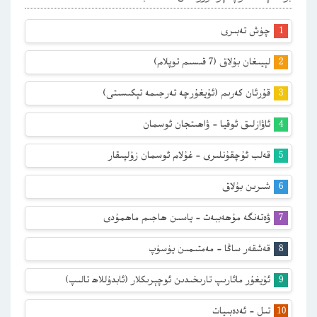
چۈش تەبىرى
لېيىغان بۇلاق (7 قىسىم توپلام)
قۇرئان كەرىم (ئۇيغۇرچە تەرجىمە تېكىسىتى)
ئاۋازلىق ئوقيا – ۋاھىتجان ئوسمان
قەلب ئۇچقۇنلىرى – غۇلام ئوسمان زۇلپىقار
شىرىن بۇلاق
ۋەتەنگە مۇھەببەت – ياسىن ھاجىم ماھمۇدى
قەشقەر ساڭا – مەمتىمىن يۈسۈپ
ئۇيغۇر مائارىپ تارىخىدىن ئوچېرىكلار (ئابدۇللاھ تالىپ)
تىل – ئەدەبىيات