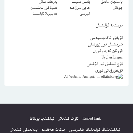
ياسىنجان سادىق
ياسىن سېيىت
پەرھات جىلان
چوغلان
ھاجى مىرزاھىد
ھېيتاخۇن مەمتىمىن
كېرىمى
ھەبىبۇللا ئابلىمىت
دوستانە ئۇلىنىش
ئۇيغۇر ئاكادېمىيەسى
ئىزدىنىش تور ژۇرنىلى
قۇرئان كەرىم تورى
UyghurLingua
ئۈچ تىللىق تور لۇغىتى
ئۇيغۇرۋىكى تورى
Embed Link
ئاۋات كىتابلار
ئېلكىتاب يوللاڭ
ئېلكىتابنىڭ كۈندىلىك خاتىرىسى
بېكەت ھەققىدە
پىلاندىكى كىتابلار