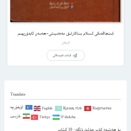
شىنجاڭدىكى ئىسلام بىناكارلىق مەدەنىيىتى-ھەسەن ئابدۇرېھىم
ئۇيغۇر
كىتاب تەپسىلاتى
Translate
ئۇيغۇرچە
English
Қазақ тілі
Кыргызча
فارسی
Türkçe
O‘zbekcha
بۇ ھەپتىدە كۆپ چۈشۈرۈلگەن 10 كىتاب