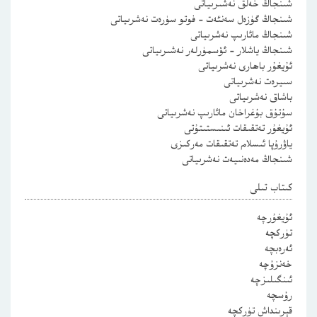
شىنجاڭ خەلق نەشىرىياتى
شىنجاڭ گۈزەل سەنئەت – فوتو سۈرەت نەشرىياتى
شىنجاڭ مائارىپ نەشرىياتى
شىنجاڭ ياشلار – ئۆسمۈرلەر نەشىرىياتى
ئۇيغۇر باھارى نەشرىياتى
سىيرەت نەشرىياتى
باشاق نەشرىياتى
سۇتۇق بۇغراخان مائارىپ نەشرىياتى
ئۇيغۇر تەتقىقات ئىنىستىتۇتى
ياۋرۇپا ئىسلام تەتقىقات مەركىزى
شىنجاڭ مەدەنىيەت نەشرىياتى
كىتاب تىلى
ئۇيغۇرچە
تۈركچە
ئەرەبچە
خەنزۇچە
ئىنگىلىزچە
رۇسچە
قېرىنداش تۈركچە