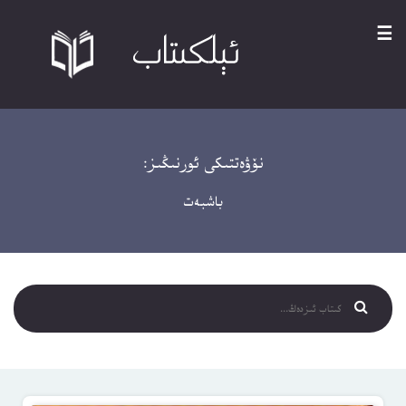
☰
نۆۋەتتىكى ئورنىڭىز:
باشبەت