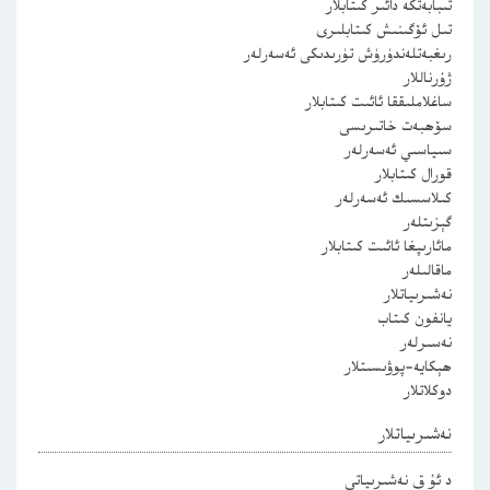
تىبابەتكە دائىر كىتابلار
تىل ئۆگىنىش كىتابلىرى
رىغبەتلەندۈرۈش تۈرىدىكى ئەسەرلەر
ژۇرناللار
ساغلاملىققا ئائىت كىتابلار
سۆھبەت خاتىرىسى
سىياسىي ئەسەرلەر
قورال كىتابلار
كىلاسسىك ئەسەرلەر
گېزىتلەر
مائارىپغا ئائىت كىتابلار
ماقالىلەر
نەشىرىياتلار
يانفون كىتاب
نەسىرلەر
ھېكايە-پوۋىسىتلار
دوكلاتلار
نەشىرىياتلار
د ئۇ ق نەشىرىياتى