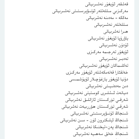
قەشقەر ئۇيغۇر نەشىرىياتى
مەركىزىي مىللەتلەر ئۇنىۋېرسىتىتى نەشىرىياتى
مەككە – مەدىنە نەشرىياتى
مىللەتلەر نەشىرىياتى
ھىرا نەشرىياتى
ياۋرۇپا ئۇيغۇر نەشرىياتى
ئۇدۇن نەشىرىياتى
ئۇيغۇر تەرجىمە مەركىزى
تەدبىر نەشىرىياتى
تەكلىماكان ئۇيغۇر نەشىرىياتى
خەلقئارا قەلەمكەشلەر ئۇيغۇر مەركىزى
دۇنيا ئۇيغۇر يازغۇچىلار ئۇيۇشمىسى
دىن مەدەنىيىتى نەشرىياتى
دىيانەت ئىشلىرى كومىتېتى نەشىرىياتى
شەرقىي تۈركىستان ئازاتلىق نەشرىياتى
شەرقىي تۈركىستان ھۆررىيەت نەشرىياتى
شىنجاڭ ئۇنىۋېرسىتىتى نەشىرىياتى
شىنجاڭ ئېلىكترون ئۈن – سىن نەشرىياتى
شىنجاڭ پەن-تېخنىكا نەشرىياتى
شىنجاڭ خەلق سەھىيە نەشرىياتى