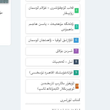
قەلب ئۇچقۇنلىرى – غۇلام ئوسمان
مۇ
زۇلپىقار
ۋەتەنگە مۇھەببەت – ياسىن ھاجىم
ماھمۇدى
ئاۋازلىق ئوقيا – ۋاھىتجان ئوسمان
شىرىن بۇلاق
تىل – ئەدەبىيات
قۇتادغۇبىلىك (قاھىرە نۇسخىسى)
ئۇيغۇر مائارىپ تارىخىدىن
ئوچېرىكلار (ئابدۇللاھ تالىپ)
كىتاب تۈرلىرى