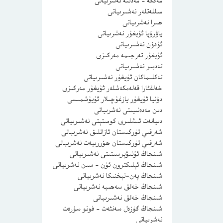
مەككە – مەدىنە نەشرىياتى
مىللەتلەر نەشىرىياتى
ھىرا نەشرىياتى
ياۋرۇپا ئۇيغۇر نەشرىياتى
ئۇدۇن نەشىرىياتى
ئۇيغۇر تەرجىمە مەركىزى
تەدبىر نەشىرىياتى
تەكلىماكان ئۇيغۇر نەشىرىياتى
خەلقئارا قەلەمكەشلەر ئۇيغۇر مەركىزى
دۇنيا ئۇيغۇر يازغۇچىلار ئۇيۇشمىسى
دىن مەدەنىيىتى نەشرىياتى
دىيانەت ئىشلىرى كومىتېتى نەشىرىياتى
شەرقىي تۈركىستان ئازاتلىق نەشرىياتى
شەرقىي تۈركىستان ھۆررىيەت نەشرىياتى
شىنجاڭ ئۇنىۋېرسىتىتى نەشىرىياتى
شىنجاڭ ئېلىكترون ئۈن – سىن نەشرىياتى
شىنجاڭ پەن-تېخنىكا نەشرىياتى
شىنجاڭ خەلق سەھىيە نەشرىياتى
شىنجاڭ خەلق نەشىرىياتى
شىنجاڭ گۈزەل سەنئەت – فوتو سۈرەت
نەشرىياتى