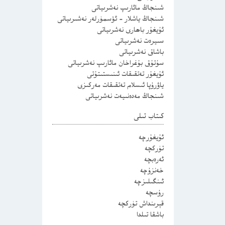
شىنجاڭ مائارىپ نەشرىياتى
شىنجاڭ ياشلار – ئۆسمۈرلەر نەشىرىياتى
ئۇيغۇر باھارى نەشرىياتى
سىيرەت نەشرىياتى
باشاق نەشرىياتى
سۇتۇق بۇغراخان مائارىپ نەشرىياتى
ئۇيغۇر تەتقىقات ئىنىستىتۇتى
ياۋرۇپا ئىسلام تەتقىقات مەركىزى
شىنجاڭ مەدەنىيەت نەشرىياتى
كىتاب تىلى
ئۇيغۇرچە
تۈركچە
ئەرەبچە
خەنزۇچە
ئىنگىلىزچە
رۇسچە
قېرىنداش تۈركچە
باشقا تىلدا