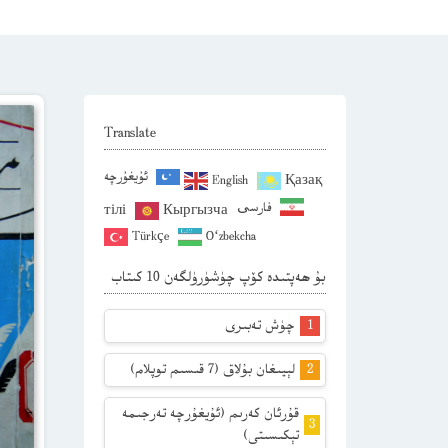
Translate
ئۇيغۇرچە
English
Қазақ
فارسی
тілі
Кыргызча
Türkçe
O‘zbekcha
بۇ ھەپتىدە كۆپ چۈشۈرۈلگەن 10 كىتاب
چۈش تەبىرى
لېيىغان بۇلاق (7 قىسىم توپلام)
قۇرئان كەرىم (ئۇيغۇرچە تەرجىمە
تېكىسىتى)