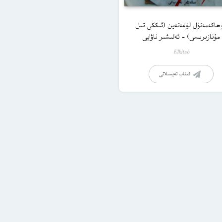
ھاكەمەتۇل لۇغەتەين (ئىككى تىل
مۇنازىرىسى) – ئەلىشىر ناۋايى
Elkitab
كىتاب تەپسىلاتى