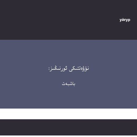
نۆۋەتتىكى ئورنىڭىز:
باشبەت