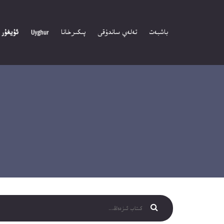
باشبەت
تەلەي ساندۇقى
پىكىرخانا