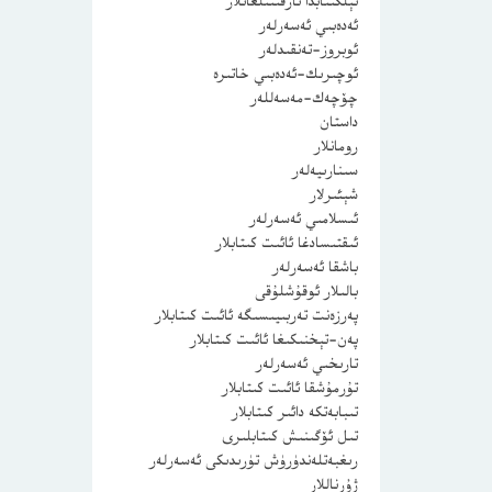
ئېلكىتابدا تارقىتىلغانلار
ئەدەبىي ئەسەرلەر
ئوبروز-تەنقىدلەر
ئوچىرىك-ئەدەبىي خاتىرە
چۆچەك-مەسەللەر
داستان
رومانلار
سىنارىيەلەر
شېئىرلار
ئىسلامىي ئەسەرلەر
ئىقتىسادغا ئائىت كىتابلار
باشقا ئەسەرلەر
بالىلار ئوقۇشلۇقى
پەرزەنت تەربىيىسىگە ئائىت كىتابلار
پەن-تېخنىكىغا ئائىت كىتابلار
تارىخىي ئەسەرلەر
تۇرمۇشقا ئائىت كىتابلار
تىبابەتكە دائىر كىتابلار
تىل ئۆگىنىش كىتابلىرى
رىغبەتلەندۈرۈش تۈرىدىكى ئەسەرلەر
ژۇرناللار