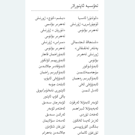
تەۋسىيە ئاپتورلار
«ئوتتۇرا ئاسىيا
«بىلىم-كۈچ» ژورنىلى
ئۇچۇرلىرى» ژۇرنىلى
تەھرىر بۆلىمى
تەھرىر بۆلۈمى
«تۇرپان » ژۇرنىلى
تەھرىر بۆلۈمى
«شىنجاڭ ئىجتىمائى
«مىراس» ژۇرنىلى
پەنلەر تەتقىقاتى»
تەھرىر بۆلۈمى
ژورنىلى تەھرىر
ئابدۇراخمان قاھار
بۆلۈمى
ئابدۇرېھىم ئۆتكۈر
ئابدۇشۈكۈر
ئابدۇقادىر جالالىدىن
مۇھەممەتئىمىن
ئابدۇكېرىم راخمان
ئابدۇكېرىم رەھمان
ئابدۇۋەلى ئايۇپ
ئابدۇۋەلى ئەلى
ئابلەت جۈمە
ئادىل ئىمىن
ئاپتورى نامەلۇم/يوق
ياكى كۆپ ئاپتور
ئۆمەر ئابدۇللا ئەرقۇت
ئۆمەرجان سىدىق
ئەبەيدۇللا ئىبراھىم
ئەختەم ئۆمەر
ئەخەت تۇردى
ئەركىن سىدىق
ئەزىز ئەيسا ئەلكۈن
ئەسەت سۇلايمان
بىلگىن گۇرۇپپىسى
تۇرغان شاۋدۇن
تۇرغۇن ئالماس
جالالىدىن بەھرام