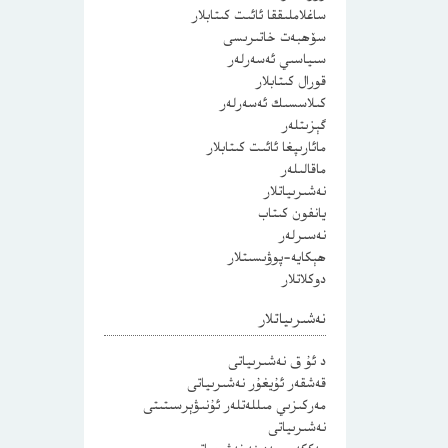
ساغلاملىققا ئائىت كىتابلار
سۆھبەت خاتىرىسى
سىياسىي ئەسەرلەر
قورال كىتابلار
كىلاسسىك ئەسەرلەر
گېزىتلەر
مائارىپغا ئائىت كىتابلار
ماقالىلەر
نەشىرىياتلار
يانفون كىتاب
نەسىرلەر
ھېكايە-پوۋىسىتلار
دوكلاتلار
نەشىرىياتلار
د ئۇ ق نەشىرىياتى
قەشقەر ئۇيغۇر نەشىرىياتى
مەركىزىي مىللەتلەر ئۇنىۋېرسىتىتى
نەشىرىياتى