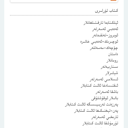
كىتاب تۈرلىرى
ئېلكىتابدا تارقىتىلغانلار
ئەدەبىي ئەسەرلەر
ئوبروز-تەنقىدلەر
ئوچىرىك-ئەدەبىي خاتىرە
چۆچەك-مەسەللەر
داستان
رومانلار
سىنارىيەلەر
شېئىرلار
ئىسلامىي ئەسەرلەر
ئىقتىسادغا ئائىت كىتابلار
باشقا ئەسەرلەر
بالىلار ئوقۇشلۇقى
پەرزەنت تەربىيىسىگە ئائىت كىتابلار
پەن-تېخنىكىغا ئائىت كىتابلار
تارىخىي ئەسەرلەر
تۇرمۇشقا ئائىت كىتابلار