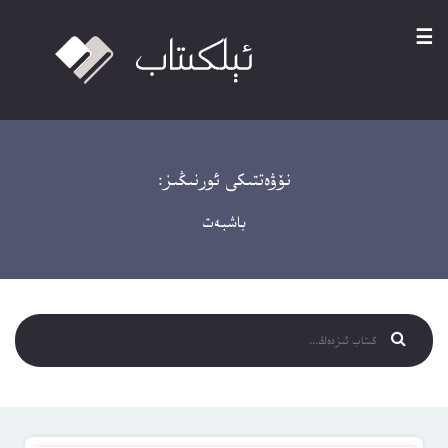
☰
نۆۋەتتىكى ئورنىڭىز:
باشبەت