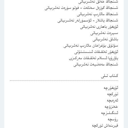
شىنجاڭ خەلق نەشىرىياتى
شىنجاڭ گۈزەل سەنئەت – فوتو سۈرەت نەشرىياتى
شىنجاڭ مائارىپ نەشرىياتى
شىنجاڭ ياشلار – ئۆسمۈرلەر نەشىرىياتى
ئۇيغۇر باھارى نەشرىياتى
سىيرەت نەشرىياتى
باشاق نەشرىياتى
سۇتۇق بۇغراخان مائارىپ نەشرىياتى
ئۇيغۇر تەتقىقات ئىنىستىتۇتى
ياۋرۇپا ئىسلام تەتقىقات مەركىزى
شىنجاڭ مەدەنىيەت نەشرىياتى
كىتاب تىلى
ئۇيغۇرچە
تۈركچە
ئەرەبچە
خەنزۇچە
ئىنگىلىزچە
رۇسچە
قېرىنداش تۈركچە