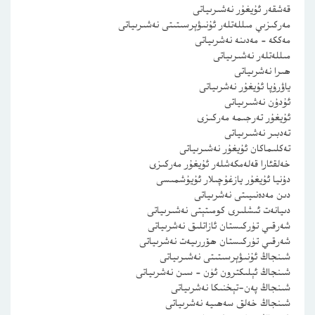
قەشقەر ئۇيغۇر نەشىرىياتى
مەركىزىي مىللەتلەر ئۇنىۋېرسىتىتى نەشىرىياتى
مەككە – مەدىنە نەشرىياتى
مىللەتلەر نەشىرىياتى
ھىرا نەشرىياتى
ياۋرۇپا ئۇيغۇر نەشرىياتى
ئۇدۇن نەشىرىياتى
ئۇيغۇر تەرجىمە مەركىزى
تەدبىر نەشىرىياتى
تەكلىماكان ئۇيغۇر نەشىرىياتى
خەلقئارا قەلەمكەشلەر ئۇيغۇر مەركىزى
دۇنيا ئۇيغۇر يازغۇچىلار ئۇيۇشمىسى
دىن مەدەنىيىتى نەشرىياتى
دىيانەت ئىشلىرى كومىتېتى نەشىرىياتى
شەرقىي تۈركىستان ئازاتلىق نەشرىياتى
شەرقىي تۈركىستان ھۆررىيەت نەشرىياتى
شىنجاڭ ئۇنىۋېرسىتىتى نەشىرىياتى
شىنجاڭ ئېلىكترون ئۈن – سىن نەشرىياتى
شىنجاڭ پەن-تېخنىكا نەشرىياتى
شىنجاڭ خەلق سەھىيە نەشرىياتى