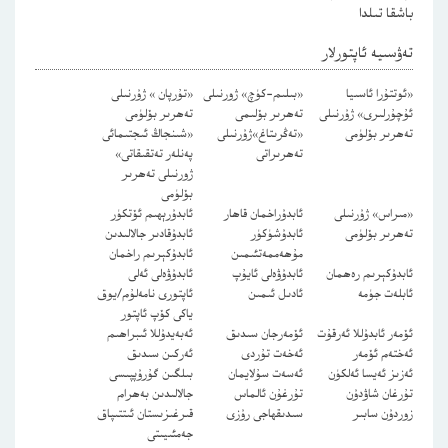
باشقا تىلدا
تەۋسىيە ئاپتورلار
«ئوتتۇرا ئاسىيا
«بىلىم-كۈچ» ژورنىلى
«تۇرپان » ژۇرنىلى
ئۇچۇرلىرى» ژۇرنىلى
تەھرىر بۆلىمى
تەھرىر بۆلۈمى
تەھرىر بۆلۈمى
«تەڭرىتاغ»ژۇرنىلى
«شىنجاڭ ئىجتىمائى
تەھرىراتى
پەنلەر تەتقىقاتى»
ژورنىلى تەھرىر
بۆلۈمى
«مىراس» ژۇرنىلى
ئابدۇراخمان قاھار
ئابدۇرېھىم ئۆتكۈر
تەھرىر بۆلۈمى
ئابدۇشۈكۈر
ئابدۇقادىر جالالىدىن
مۇھەممەتئىمىن
ئابدۇكېرىم راخمان
ئابدۇكېرىم رەھمان
ئابدۇۋەلى ئايۇپ
ئابدۇۋەلى ئەلى
ئابلەت جۈمە
ئادىل ئىمىن
ئاپتورى نامەلۇم/يوق
ياكى كۆپ ئاپتور
ئۆمەر ئابدۇللا ئەرقۇت
ئۆمەرجان سىدىق
ئەبەيدۇللا ئىبراھىم
ئەختەم ئۆمەر
ئەخەت تۇردى
ئەركىن سىدىق
ئەزىز ئەيسا ئەلكۈن
ئەسەت سۇلايمان
بىلگىن گۇرۇپپىسى
تۇرغان شاۋدۇن
تۇرغۇن ئالماس
جالالىدىن بەھرام
زوردۇن سابىر
سىدىقھاجى رۇزى
قىرغىزىستان ئىتتىپاق
جەمئىيىتى