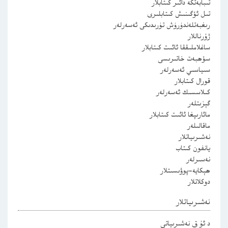
تىبابەتكە دائىر كىتابلار
تىل ئۆگىنىش كىتابلىرى
رىغبەتلەندۈرۈش تۈرىدىكى ئەسەرلەر
ژۇرناللار
ساغلاملىققا ئائىت كىتابلار
سۆھبەت خاتىرىسى
سىياسىي ئەسەرلەر
قورال كىتابلار
كىلاسسىك ئەسەرلەر
گېزىتلەر
مائارىپغا ئائىت كىتابلار
ماقالىلەر
نەشىرىياتلار
يانفون كىتاب
نەسىرلەر
ھېكايە-پوۋىسىتلار
دوكلاتلار
نەشىرىياتلار
د ئۇ ق نەشىرىياتى