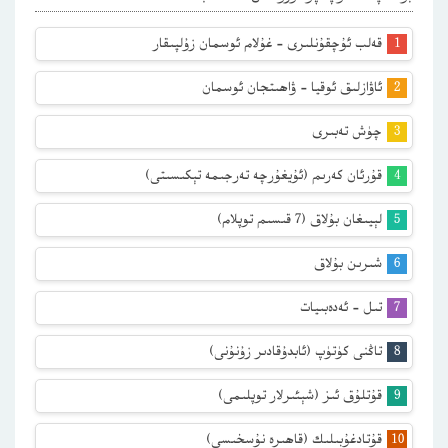
قەلب ئۇچقۇنلىرى – غۇلام ئوسمان زۇلپىقار
ئاۋازلىق ئوقيا – ۋاھىتجان ئوسمان
چۈش تەبىرى
قۇرئان كەرىم (ئۇيغۇرچە تەرجىمە تېكىسىتى)
لېيىغان بۇلاق (7 قىسىم توپلام)
شىرىن بۇلاق
تىل – ئەدەبىيات
تاڭنى كۈتۈپ (ئابدۇقادىر زۇنۇنى)
قۇتلۇق ئىز (شېئىرلار توپلىمى)
قۇتادغۇبىلىك (قاھىرە نۇسخىسى)