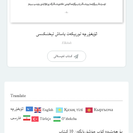
ئۇيغۇرچە توربېكەت ياساش تېخنىكىسى
Elkitab
كىتاب تەپسىلاتى
Translate
ئۇيغۇرچە
English
Қазақ тілі
Кыргызча
فارسی
Türkçe
O‘zbekcha
بۇ ھەپتىدە كۆپ چۈشۈرۈلگەن 10 كىتاب