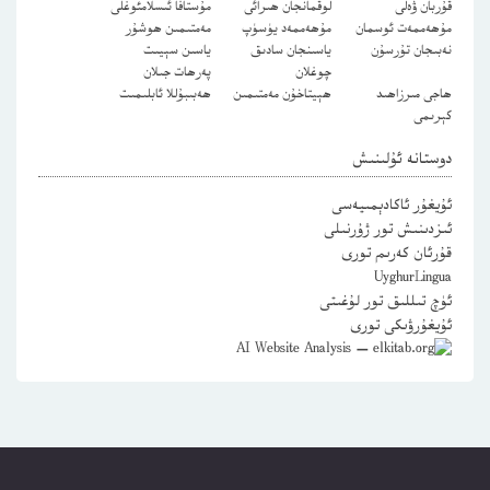
قۇربان ۋەلى
لوقمانجان ھىرائى
مۇستافا ئىسلامئوغلى
مۇھەممەت ئوسمان
مۇھەممەد يۈسۈپ
مەمتىمىن ھوشۇر
نەبىجان تۇرسۇن
ياسىنجان سادىق
ياسىن سېيىت
چوغلان
پەرھات جىلان
ھاجى مىرزاھىد
ھېيتاخۇن مەمتىمىن
ھەبىبۇللا ئابلىمىت
كېرىمى
دوستانە ئۇلىنىش
ئۇيغۇر ئاكادېمىيەسى
ئىزدىنىش تور ژۇرنىلى
قۇرئان كەرىم تورى
UyghurLingua
ئۈچ تىللىق تور لۇغىتى
ئۇيغۇرۋىكى تورى