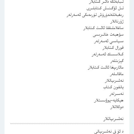
تىبابەتكە دائىر كىتابلار
تىل ئۆگىنىش كىتابلىرى
رىغبەتلەندۈرۈش تۈرىدىكى ئەسەرلەر
ژۇرناللار
ساغلاملىققا ئائىت كىتابلار
سۆھبەت خاتىرىسى
سىياسىي ئەسەرلەر
قورال كىتابلار
كىلاسسىك ئەسەرلەر
گېزىتلەر
مائارىپغا ئائىت كىتابلار
ماقالىلەر
نەشىرىياتلار
يانفون كىتاب
نەسىرلەر
ھېكايە-پوۋىسىتلار
دوكلاتلار
نەشىرىياتلار
د ئۇ ق نەشىرىياتى