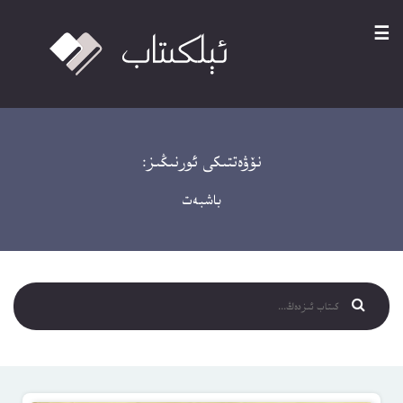
☰
نۆۋەتتىكى ئورنىڭىز:
باشبەت