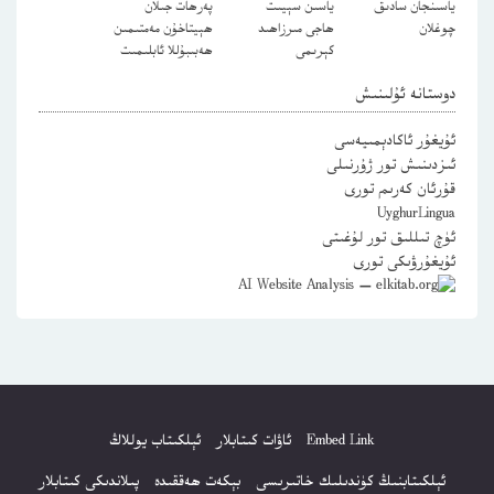
ياسىنجان سادىق
ياسىن سېيىت
پەرھات جىلان
چوغلان
ھاجى مىرزاھىد
ھېيتاخۇن مەمتىمىن
كېرىمى
ھەبىبۇللا ئابلىمىت
دوستانە ئۇلىنىش
ئۇيغۇر ئاكادېمىيەسى
ئىزدىنىش تور ژۇرنىلى
قۇرئان كەرىم تورى
UyghurLingua
ئۈچ تىللىق تور لۇغىتى
ئۇيغۇرۋىكى تورى
Embed Link
ئاۋات كىتابلار
ئېلكىتاب يوللاڭ
ئېلكىتابنىڭ كۈندىلىك خاتىرىسى
بېكەت ھەققىدە
پىلاندىكى كىتابلار