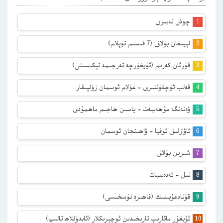
چۈش تەبىرى
لېيىغان بۇلاق (7 قىسىم توپلام)
قۇرئان كەرىم (ئۇيغۇرچە تەرجىمە تېكىسىتى)
قەلب ئۇچقۇنلىرى – غۇلام ئوسمان زۇلپىقار
ۋەتەنگە مۇھەببەت – ياسىن ھاجىم ماھمۇدى
ئاۋازلىق ئوقيا – ۋاھىتجان ئوسمان
شىرىن بۇلاق
تىل – ئەدەبىيات
قۇتادغۇبىلىك (قاھىرە نۇسخىسى)
ئۇيغۇر مائارىپ تارىخىدىن ئوچېرىكلار (ئابدۇللاھ تالىپ)