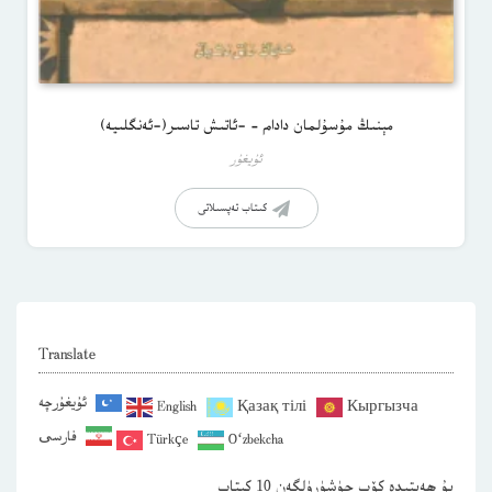
مېنىڭ مۇسۇلمان دادام – -ئاتىش تاسىر(-ئەنگلىيە)
ئۇيغۇر
كىتاب تەپسىلاتى
Translate
ئۇيغۇرچە
English
Қазақ тілі
Кыргызча
فارسی
Türkçe
O‘zbekcha
بۇ ھەپتىدە كۆپ چۈشۈرۈلگەن 10 كىتاب