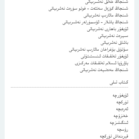
شىنجاڭ خەلق نەشىرىياتى
شىنجاڭ گۈزەل سەنئەت – فوتو سۈرەت نەشرىياتى
شىنجاڭ مائارىپ نەشرىياتى
شىنجاڭ ياشلار – ئۆسمۈرلەر نەشىرىياتى
ئۇيغۇر باھارى نەشرىياتى
سىيرەت نەشرىياتى
باشاق نەشرىياتى
سۇتۇق بۇغراخان مائارىپ نەشرىياتى
ئۇيغۇر تەتقىقات ئىنىستىتۇتى
ياۋرۇپا ئىسلام تەتقىقات مەركىزى
شىنجاڭ مەدەنىيەت نەشرىياتى
كىتاب تىلى
ئۇيغۇرچە
تۈركچە
ئەرەبچە
خەنزۇچە
ئىنگىلىزچە
رۇسچە
قېرىنداش تۈركچە