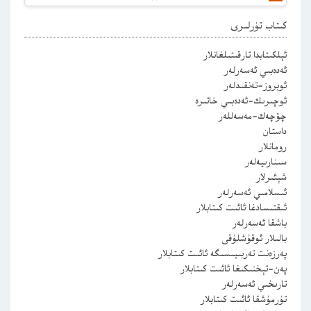
كىتاب تۈرلىرى
ئېلكىتابدا تارقىتىلغانلار
ئەدەبىي ئەسەرلەر
ئوبروز-تەنقىدلەر
ئوچىرىك-ئەدەبىي خاتىرە
چۆچەك-مەسەللەر
داستان
رومانلار
سىنارىيەلەر
شېئىرلار
ئىسلامىي ئەسەرلەر
ئىقتىسادغا ئائىت كىتابلار
باشقا ئەسەرلەر
بالىلار ئوقۇشلۇقى
پەرزەنت تەربىيىسىگە ئائىت كىتابلار
پەن-تېخنىكىغا ئائىت كىتابلار
تارىخىي ئەسەرلەر
تۇرمۇشقا ئائىت كىتابلار