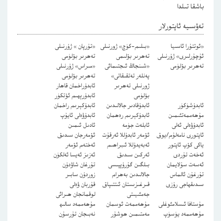
باشقا تىلدا
تەۋسىيە ئاپتورلار
«ئوتتۇرا ئاسىيا
«بىلىم-كۈچ» ژورنىلى
«تۇرپان » ژۇرنىلى
ئۇچۇرلىرى» ژۇرنىلى
تەھرىر بۆلىمى
تەھرىر بۆلۈمى
تەھرىر بۆلۈمى
«شىنجاڭ ئىجتىمائى
«مىراس» ژۇرنىلى
پەنلەر تەتقىقاتى»
تەھرىر بۆلۈمى
ژورنىلى تەھرىر
ئابدۇراخمان قاھار
بۆلۈمى
ئابدۇرېھىم ئۆتكۈر
ئابدۇشۈكۈر
ئابدۇقادىر جالالىدىن
ئابدۇكېرىم راخمان
مۇھەممەتئىمىن
ئابدۇكېرىم رەھمان
ئابدۇۋەلى ئايۇپ
ئابدۇۋەلى ئەلى
ئابلەت جۈمە
ئادىل ئىمىن
ئاپتورى نامەلۇم/يوق
ئۆمەر ئابدۇللا ئەرقۇت
ئۆمەرجان سىدىق
ياكى كۆپ ئاپتور
ئەبەيدۇللا ئىبراھىم
ئەختەم ئۆمەر
ئەخەت تۇردى
ئەركىن سىدىق
ئەزىز ئەيسا ئەلكۈن
ئەسەت سۇلايمان
بىلگىن گۇرۇپپىسى
تۇرغان شاۋدۇن
تۇرغۇن ئالماس
جالالىدىن بەھرام
زوردۇن سابىر
سىدىقھاجى رۇزى
قىرغىزىستان ئىتتىپاق
قۇربان ۋەلى
جەمئىيىتى
لوقمانجان ھىرائى
مۇستافا ئىسلامئوغلى
مۇھەممەت ئوسمان
مۇھەممەد سالىھ
مۇھەممەد يۈسۈپ
مەمتىمىن ھوشۇر
نەبىجان تۇرسۇن