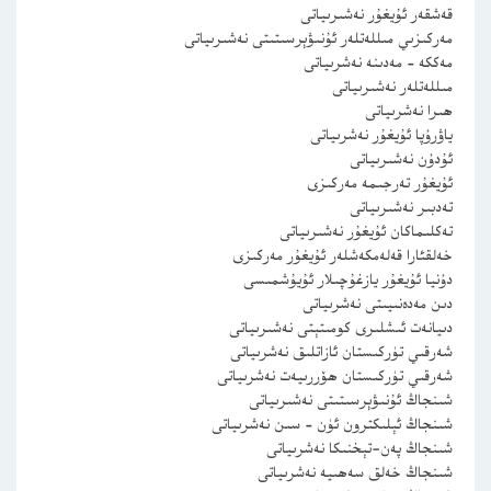
قەشقەر ئۇيغۇر نەشىرىياتى
مەركىزىي مىللەتلەر ئۇنىۋېرسىتىتى نەشىرىياتى
مەككە – مەدىنە نەشرىياتى
مىللەتلەر نەشىرىياتى
ھىرا نەشرىياتى
ياۋرۇپا ئۇيغۇر نەشرىياتى
ئۇدۇن نەشىرىياتى
ئۇيغۇر تەرجىمە مەركىزى
تەدبىر نەشىرىياتى
تەكلىماكان ئۇيغۇر نەشىرىياتى
خەلقئارا قەلەمكەشلەر ئۇيغۇر مەركىزى
دۇنيا ئۇيغۇر يازغۇچىلار ئۇيۇشمىسى
دىن مەدەنىيىتى نەشرىياتى
دىيانەت ئىشلىرى كومىتېتى نەشىرىياتى
شەرقىي تۈركىستان ئازاتلىق نەشرىياتى
شەرقىي تۈركىستان ھۆررىيەت نەشرىياتى
شىنجاڭ ئۇنىۋېرسىتىتى نەشىرىياتى
شىنجاڭ ئېلىكترون ئۈن – سىن نەشرىياتى
شىنجاڭ پەن-تېخنىكا نەشرىياتى
شىنجاڭ خەلق سەھىيە نەشرىياتى