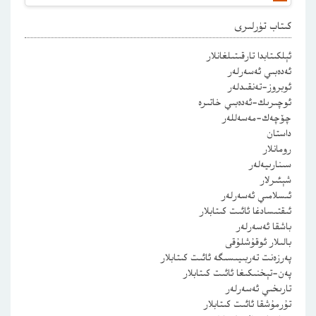
كىتاب تۈرلىرى
ئېلكىتابدا تارقىتىلغانلار
ئەدەبىي ئەسەرلەر
ئوبروز-تەنقىدلەر
ئوچىرىك-ئەدەبىي خاتىرە
چۆچەك-مەسەللەر
داستان
رومانلار
سىنارىيەلەر
شېئىرلار
ئىسلامىي ئەسەرلەر
ئىقتىسادغا ئائىت كىتابلار
باشقا ئەسەرلەر
بالىلار ئوقۇشلۇقى
پەرزەنت تەربىيىسىگە ئائىت كىتابلار
پەن-تېخنىكىغا ئائىت كىتابلار
تارىخىي ئەسەرلەر
تۇرمۇشقا ئائىت كىتابلار