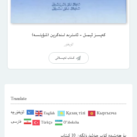
كەپسىز ئېمىل – ئاسترىد لىندگرېن (شۋېتسىە)
ئۇيغۇر
كىتاب تەپسىلاتى
Translate
ئۇيغۇرچە
English
Қазақ тілі
Кыргызча
فارسی
Türkçe
O‘zbekcha
بۇ ھەپتىدە كۆپ چۈشۈرۈلگەن 10 كىتاب