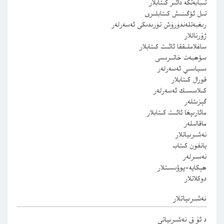
تىبابەتكە دائىر كىتابلار
تىل ئۆگىنىش كىتابلىرى
رىغبەتلەندۈرۈش تۈرىدىكى ئەسەرلەر
ژۇرناللار
ساغلاملىققا ئائىت كىتابلار
سۆھبەت خاتىرىسى
سىياسىي ئەسەرلەر
قورال كىتابلار
كىلاسسىك ئەسەرلەر
گېزىتلەر
مائارىپغا ئائىت كىتابلار
ماقالىلەر
نەشىرىياتلار
يانفون كىتاب
نەسىرلەر
ھېكايە-پوۋىسىتلار
دوكلاتلار
نەشىرىياتلار
د ئۇ ق نەشىرىياتى