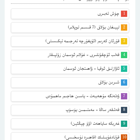
چۈش تەبىرى
لېيىغان بۇلاق (7 قىسىم توپلام)
قۇرئان كەرىم (ئۇيغۇرچە تەرجىمە تېكىسىتى)
قەلب ئۇچقۇنلىرى – غۇلام ئوسمان زۇلپىقار
ئاۋازلىق ئوقيا – ۋاھىتجان ئوسمان
شىرىن بۇلاق
ۋەتەنگە مۇھەببەت – ياسىن ھاجىم ماھمۇدى
قەشقەر ساڭا – مەمتىمىن يۈسۈپ
غەربكە ساياھەت (ۋۇ چېڭئېن)
قۇتادغۇبىلىك (قاھىرە نۇسخىسى)