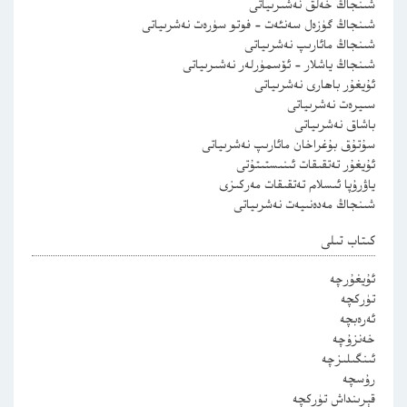
شىنجاڭ خەلق نەشىرىياتى
شىنجاڭ گۈزەل سەنئەت – فوتو سۈرەت نەشرىياتى
شىنجاڭ مائارىپ نەشرىياتى
شىنجاڭ ياشلار – ئۆسمۈرلەر نەشىرىياتى
ئۇيغۇر باھارى نەشرىياتى
سىيرەت نەشرىياتى
باشاق نەشرىياتى
سۇتۇق بۇغراخان مائارىپ نەشرىياتى
ئۇيغۇر تەتقىقات ئىنىستىتۇتى
ياۋرۇپا ئىسلام تەتقىقات مەركىزى
شىنجاڭ مەدەنىيەت نەشرىياتى
كىتاب تىلى
ئۇيغۇرچە
تۈركچە
ئەرەبچە
خەنزۇچە
ئىنگىلىزچە
رۇسچە
قېرىنداش تۈركچە