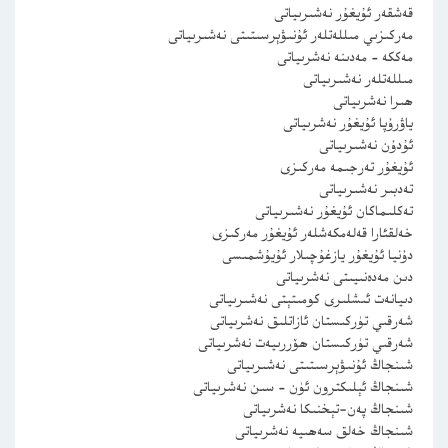
قەشقەر ئۇيغۇر نەشىرىياتى
مەركىزىي مىللەتلەر ئۇنىۋېرسىتىتى نەشىرىياتى
مەككە – مەدىنە نەشرىياتى
مىللەتلەر نەشىرىياتى
ھىرا نەشرىياتى
ياۋرۇپا ئۇيغۇر نەشرىياتى
ئۇدۇن نەشىرىياتى
ئۇيغۇر تەرجىمە مەركىزى
تەدبىر نەشىرىياتى
تەكلىماكان ئۇيغۇر نەشىرىياتى
خەلقئارا قەلەمكەشلەر ئۇيغۇر مەركىزى
دۇنيا ئۇيغۇر يازغۇچىلار ئۇيۇشمىسى
دىن مەدەنىيىتى نەشرىياتى
دىيانەت ئىشلىرى كومىتېتى نەشىرىياتى
شەرقىي تۈركىستان ئازاتلىق نەشرىياتى
شەرقىي تۈركىستان ھۆررىيەت نەشرىياتى
شىنجاڭ ئۇنىۋېرسىتىتى نەشىرىياتى
شىنجاڭ ئېلىكترون ئۈن – سىن نەشرىياتى
شىنجاڭ پەن-تېخنىكا نەشرىياتى
شىنجاڭ خەلق سەھىيە نەشرىياتى