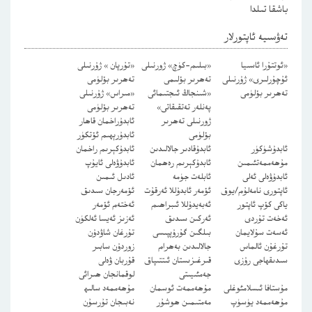
باشقا تىلدا
تەۋسىيە ئاپتورلار
«ئوتتۇرا ئاسىيا
«بىلىم-كۈچ» ژورنىلى
«تۇرپان » ژۇرنىلى
ئۇچۇرلىرى» ژۇرنىلى
تەھرىر بۆلىمى
تەھرىر بۆلۈمى
تەھرىر بۆلۈمى
«شىنجاڭ ئىجتىمائى
«مىراس» ژۇرنىلى
پەنلەر تەتقىقاتى»
تەھرىر بۆلۈمى
ژورنىلى تەھرىر
ئابدۇراخمان قاھار
بۆلۈمى
ئابدۇرېھىم ئۆتكۈر
ئابدۇشۈكۈر
ئابدۇقادىر جالالىدىن
ئابدۇكېرىم راخمان
مۇھەممەتئىمىن
ئابدۇكېرىم رەھمان
ئابدۇۋەلى ئايۇپ
ئابدۇۋەلى ئەلى
ئابلەت جۈمە
ئادىل ئىمىن
ئاپتورى نامەلۇم/يوق
ئۆمەر ئابدۇللا ئەرقۇت
ئۆمەرجان سىدىق
ياكى كۆپ ئاپتور
ئەبەيدۇللا ئىبراھىم
ئەختەم ئۆمەر
ئەخەت تۇردى
ئەركىن سىدىق
ئەزىز ئەيسا ئەلكۈن
ئەسەت سۇلايمان
بىلگىن گۇرۇپپىسى
تۇرغان شاۋدۇن
تۇرغۇن ئالماس
جالالىدىن بەھرام
زوردۇن سابىر
سىدىقھاجى رۇزى
قىرغىزىستان ئىتتىپاق
قۇربان ۋەلى
جەمئىيىتى
لوقمانجان ھىرائى
مۇستافا ئىسلامئوغلى
مۇھەممەت ئوسمان
مۇھەممەد سالىھ
مۇھەممەد يۈسۈپ
مەمتىمىن ھوشۇر
نەبىجان تۇرسۇن