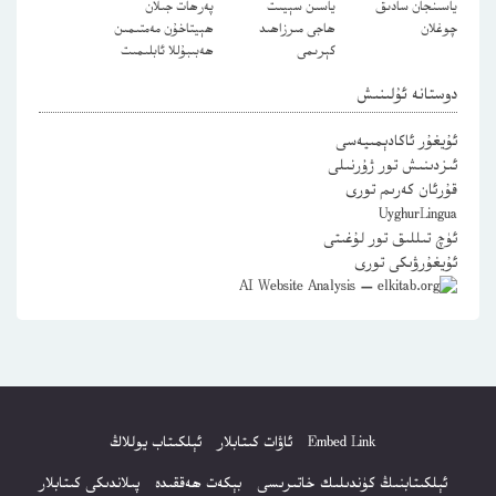
ياسىنجان سادىق
ياسىن سېيىت
پەرھات جىلان
چوغلان
ھاجى مىرزاھىد
ھېيتاخۇن مەمتىمىن
كېرىمى
ھەبىبۇللا ئابلىمىت
دوستانە ئۇلىنىش
ئۇيغۇر ئاكادېمىيەسى
ئىزدىنىش تور ژۇرنىلى
قۇرئان كەرىم تورى
UyghurLingua
ئۈچ تىللىق تور لۇغىتى
ئۇيغۇرۋىكى تورى
Embed Link
ئاۋات كىتابلار
ئېلكىتاب يوللاڭ
ئېلكىتابنىڭ كۈندىلىك خاتىرىسى
بېكەت ھەققىدە
پىلاندىكى كىتابلار