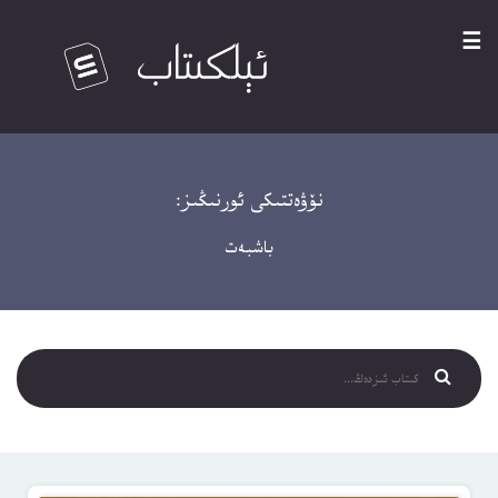
☰
نۆۋەتتىكى ئورنىڭىز:
باشبەت