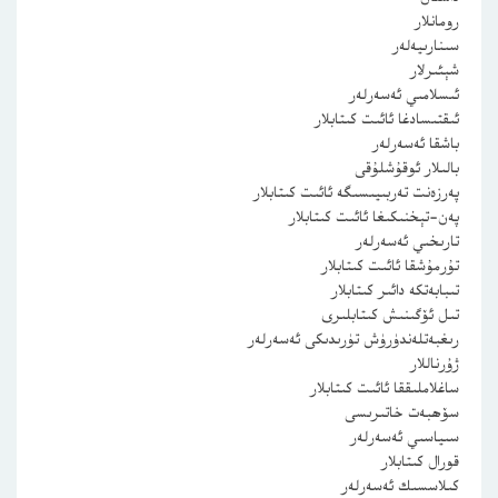
رومانلار
سىنارىيەلەر
شېئىرلار
ئىسلامىي ئەسەرلەر
ئىقتىسادغا ئائىت كىتابلار
باشقا ئەسەرلەر
بالىلار ئوقۇشلۇقى
پەرزەنت تەربىيىسىگە ئائىت كىتابلار
پەن-تېخنىكىغا ئائىت كىتابلار
تارىخىي ئەسەرلەر
تۇرمۇشقا ئائىت كىتابلار
تىبابەتكە دائىر كىتابلار
تىل ئۆگىنىش كىتابلىرى
رىغبەتلەندۈرۈش تۈرىدىكى ئەسەرلەر
ژۇرناللار
ساغلاملىققا ئائىت كىتابلار
سۆھبەت خاتىرىسى
سىياسىي ئەسەرلەر
قورال كىتابلار
كىلاسسىك ئەسەرلەر