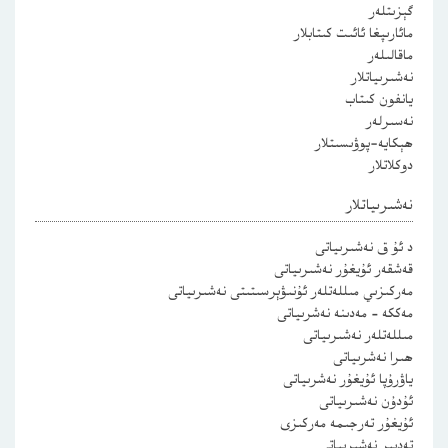
گېزىتلەر
مائارىپغا ئائىت كىتابلار
ماقالىلەر
نەشىرىياتلار
يانفون كىتاب
نەسىرلەر
ھېكايە-پوۋىسىتلار
دوكلاتلار
نەشىرىياتلار
د ئۇ ق نەشىرىياتى
قەشقەر ئۇيغۇر نەشىرىياتى
مەركىزىي مىللەتلەر ئۇنىۋېرسىتىتى نەشىرىياتى
مەككە – مەدىنە نەشرىياتى
مىللەتلەر نەشىرىياتى
ھىرا نەشرىياتى
ياۋرۇپا ئۇيغۇر نەشرىياتى
ئۇدۇن نەشىرىياتى
ئۇيغۇر تەرجىمە مەركىزى
تەدبىر نەشىرىياتى