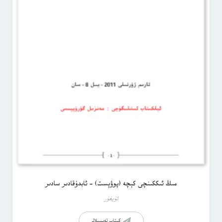
مىڭ ئىككىنچى كېچە (پوۋېست) – ئابدۇقادىر سادىر
ئۇيغۇر
كىتاب تەپسىلاتى