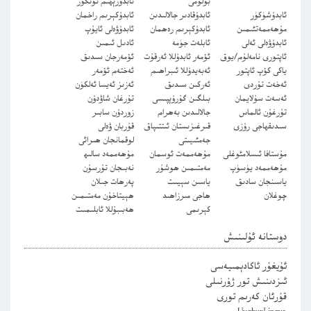
بۆلۈمى
ئابدۇرېھىم ئۆتكۈر
ئابدۇشۈكۈر
ئابدۇقادىر جالالىدىن
ئابدۇكېرىم راخمان
مۇھەممەتئىمىن
ئابدۇكېرىم رەھمان
ئابدۇۋەلى ئايۇپ
ئابدۇۋەلى ئەلى
ئابلەت جۈمە
ئادىل ئىمىن
ئاپتورى نامەلۇم/يوق
ئۆمەر ئابدۇللا ئەرقۇت
ئۆمەرجان سىدىق
ياكى كۆپ ئاپتور
ئەبەيدۇللا ئىبراھىم
ئەختەم ئۆمەر
ئەخەت تۇردى
ئەركىن سىدىق
ئەزىز ئەيسا ئەلكۈن
ئەسەت سۇلايمان
بىلگىن گۇرۇپپىسى
تۇرغان شاۋدۇن
تۇرغۇن ئالماس
جالالىدىن بەھرام
زوردۇن سابىر
سىدىقھاجى رۇزى
قىرغىزىستان ئىتتىپاق
قۇربان ۋەلى
جەمئىيىتى
لوقمانجان ھىرائى
مۇستافا ئىسلامئوغلى
مۇھەممەت ئوسمان
مۇھەممەد سالىھ
مۇھەممەد يۈسۈپ
مەمتىمىن ھوشۇر
نەبىجان تۇرسۇن
ياسىنجان سادىق
ياسىن سېيىت
پەرھات جىلان
چوغلان
ھاجى مىرزاھىد
ھېيتاخۇن مەمتىمىن
كېرىمى
ھەبىبۇللا ئابلىمىت
دوستانە ئۇلىنىش
ئۇيغۇر ئاكادېمىيەسى
ئىزدىنىش تور ژۇرنىلى
قۇرئان كەرىم تورى