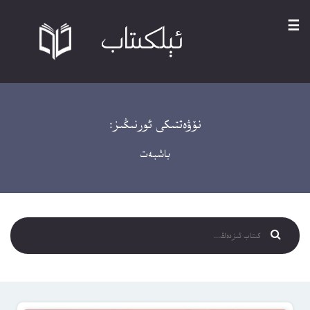
☰
نۆۋەتتىكى ئورنىڭىز:
باشبەت