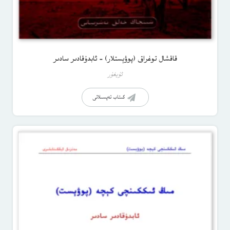
قاقشال توغراق (پوۋېستلار) – ئابدۇقادىر سادىر
ئۇيغۇر
كىتاب تەپسىلاتى