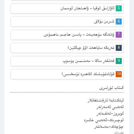
ئاۋازلىق ئوقيا – ۋاھىتجان ئوسمان
شىرىن بۇلاق
ۋەتەنگە مۇھەببەت – ياسىن ھاجىم ماھمۇدى
غەربكە ساياھەت (ۋۇ چېڭئېن)
قەشقەر ساڭا – مەمتىمىن يۈسۈپ
قۇتادغۇبىلىك (قاھىرە نۇسخىسى)
كىتاب تۈرلىرى
ئېلكىتابدا تارقىتىلغانلار
ئەدەبىي ئەسەرلەر
ئوبروز-تەنقىدلەر
ئوچىرىك-ئەدەبىي خاتىرە
چۆچەك-مەسەللەر
داستان