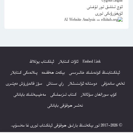
UyghurLingua
ئۈچ تىللىق تور لۇغىتى
ئۇيغۇرۋىكى تورى
Embed Link
ئاۋات كىتابلار
ئېلكىتاب يوللاڭ
ئېلكىتابنىڭ كۈندىلىك خاتىرىسى
بېكەت ھەققىدە
پىلاندىكى كىتابلار
تەلەي ساندۇقى
دوستانە ئۇلىنىشلار
راي سىناش
سۆز قالدۇرۇش دەپتىرى
كۆپ سورالغان سۇئاللار
كىتاب تىزىملىكى
مەخپىيەتلىك باياناتى
نەشىر ھوقۇقى باياناتى
© 2017-2026 تور بېكەتنىڭ بارلىق ھوقۇقى ئېلكىتاب تورى غا مەنسۇپ.