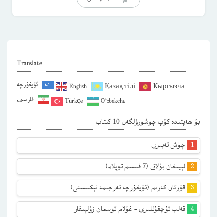
Translate
ئۇيغۇرچە
English
Қазақ тілі
Кыргызча
فارسی
Türkçe
O‘zbekcha
بۇ ھەپتىدە كۆپ چۈشۈرۈلگەن 10 كىتاب
چۈش تەبىرى
لېيىغان بۇلاق (7 قىسىم توپلام)
قۇرئان كەرىم (ئۇيغۇرچە تەرجىمە تېكىسىتى)
قەلب ئۇچقۇنلىرى – غۇلام ئوسمان زۇلپىقار