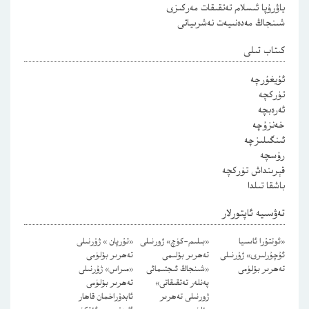
ياۋرۇپا ئىسلام تەتقىقات مەركىزى
شىنجاڭ مەدەنىيەت نەشرىياتى
كىتاب تىلى
ئۇيغۇرچە
تۈركچە
ئەرەبچە
خەنزۇچە
ئىنگىلىزچە
رۇسچە
قېرىنداش تۈركچە
باشقا تىلدا
تەۋسىيە ئاپتورلار
«ئوتتۇرا ئاسىيا
«بىلىم-كۈچ» ژورنىلى
«تۇرپان » ژۇرنىلى
ئۇچۇرلىرى» ژۇرنىلى
تەھرىر بۆلىمى
تەھرىر بۆلۈمى
تەھرىر بۆلۈمى
«شىنجاڭ ئىجتىمائى
«مىراس» ژۇرنىلى
پەنلەر تەتقىقاتى»
تەھرىر بۆلۈمى
ژورنىلى تەھرىر
ئابدۇراخمان قاھار