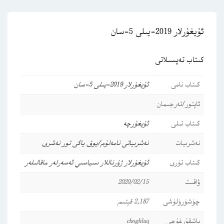
ئۇيغۇرلار 2019-يىلى 5-سان
كىتاب تەپسىلاتى
كىتاب نامى
ئۇيغۇرلار 2019-يىلى 5-سان
ئاپتور/تەرجىمان
كىتاب تىلى
ئۇيغۇرچە
نەشرىيات
نەشرىياتى نامەلۇم/يوق ياكى تور نەشرى
كىتاب تۈرى
ئۇيغۇرلار
ژۇرناللار
سىياسىي ئەسەرلەر
ماقالىلەر
ۋاقىت
2020/02/15
چۈشۈرۈلۈشى
2,187 قېتىم
باشقۇرغۇچى
choghluq