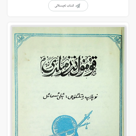
كىتاب تەپسىلاتى