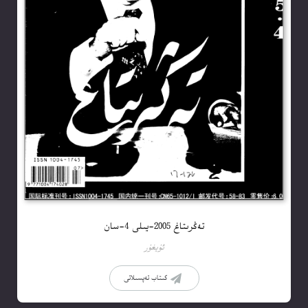
تەڭرىتاغ 2005-يىلى 4-سان
ئۇيغۇر
كىتاب تەپسىلاتى