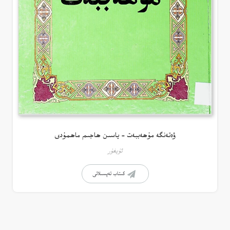
ۋەتەنگە مۇھەببەت – ياسىن ھاجىم ماھمۇدى
ئۇيغۇر
كىتاب تەپسىلاتى