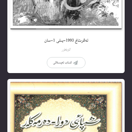
تەڭرىتاغ 1993-يىلى 1-سان
ئۇيغۇر
كىتاب تەپسىلاتى