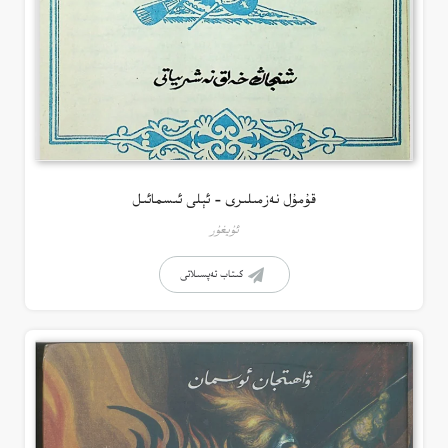
قۇمۇل نەزمىلىرى – ئېلى ئىسمائىل
ئۇيغۇر
كىتاب تەپسىلاتى