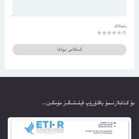
باھالاڭ:
بۇ كىتابلارنىمۇ ياقتۇرۇپ قېلىشىڭىز مۇمكىن...