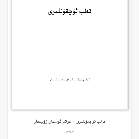
قەلب ئۇچقۇنلىرى – غۇلام ئوسمان زۇلپىقار
ئۇيغۇر