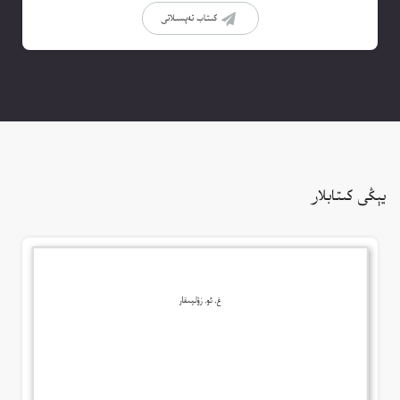
كىتاب تەپسىلاتى
يېڭى كىتابلار