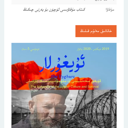
مۇقاۋا
كىتاب مۇقاۋىسى ئۈچۈن بۇ يەرنى چىكىڭ
خاتالىق مەلۇم قىلىڭ