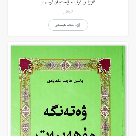
ئاۋازلىق ئوقيا – ۋاھىتجان ئوسمان
ئۇيغۇر
كىتاب تەپسىلاتى