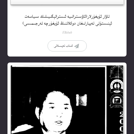
تاۋار ئۇيغۇرلار(ئاۋسىترالىيە ئىستراتېگىيىلىك سىياسەت
ئېنىستۇتى تەييارلىغان دوكلاتنىڭ ئۇيغۇرچە تەرجىمىسى)
Elkitab
كىتاب تەپسىلاتى