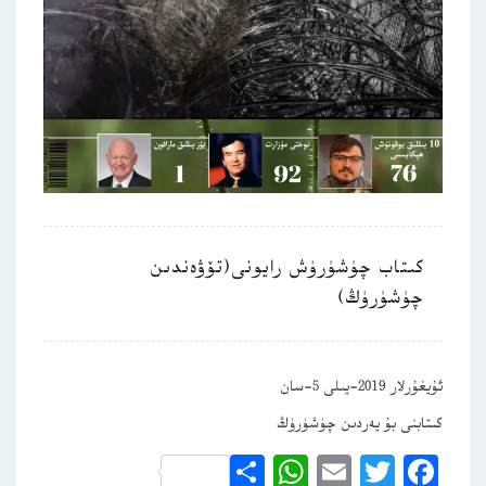
كىتاب چۈشۈرۈش رايونى(تۆۋەندىن
چۈشۈرۈڭ)
ئۇيغۇرلار 2019-يىلى 5-سان
كىتابنى بۇ يەردىن چۈشۈرۈڭ
WhatsApp
Share
Email
Twitter
Facebook