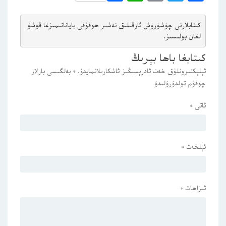
كىتابلارنى چۈشۈرۈش ئارقىلىق 
نەشىر ھوقۇقى باياناتى
مىزغا قوشۇ
لغان بولىسىز.
كىتابغا باھا بېرىڭ
ئېلېكتىرونلۇق خەت ئادرېسىڭىز ئاشكارىلانمايدۇ.
*
بەلگىسى بارلار
چوقۇم تولدۇرۇلىدۇ
ئاتى
*
ئېلخەت
*
ئىزاھات
*