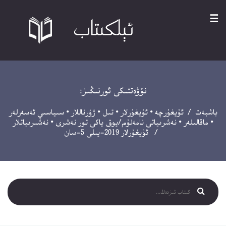
☰
نۆۋەتتىكى ئورنىڭىز:
باشبەت
/
ئۇيغۇرچە
•
ئۇيغۇرلار
•
تىل
•
ژۇرناللار
•
سىياسىي ئەسەرلەر
•
ماقالىلەر
•
نەشرىياتى نامەلۇم/يوق ياكى تور نەشرى
•
نەشىرىياتلار
/ ئۇيغۇرلار 2019-يىلى 5-سان