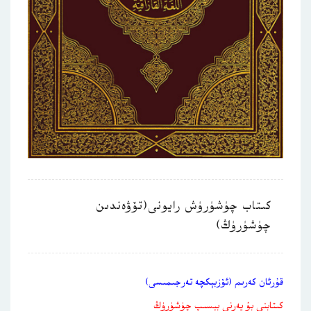
كىتاب چۈشۈرۈش رايونى(تۆۋەندىن
چۈشۈرۈڭ)
قۇرئان كەرىم (ئۆزبېكچە تەرجىمىسى)
كىتابنى بۇ يەرنى بېسىپ چۈشۈرۈڭ