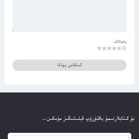
باھالاڭ:
بۇ كىتابلارنىمۇ ياقتۇرۇپ قېلىشىڭىز مۇمكىن...