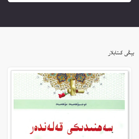
يېڭى كىتابلار