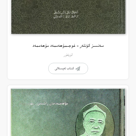
سەنسىز كۈنلەر – غوجىمۇھەممەد مۇھەممەد
ئۇيغۇر
كىتاب تەپسىلاتى