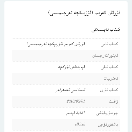
قۇرئان كەرىم (ئۆزبېكچە تەرجىمىسى)
كىتاب تەپسىلاتى
كىتاب نامى
قۇرئان كەرىم (ئۆزبېكچە تەرجىمىسى)
ئاپتور/تەرجىمان
كىتاب تىلى
قېرىنداش تۈركچە
نەشرىيات
كىتاب تۈرى
ئىسلامىي ئەسەرلەر
ۋاقىت
2018/05/01
چۈشۈرۈلۈشى
3,431 قېتىم
باشقۇرغۇچى
elkitab