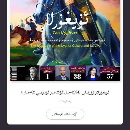
ئۇيغۇرلار ژۇرنىلى (2024-يىل ئۆكتەبىر ئومۇمىي 62-سان)
Choghluq
كىتاب تەپسىلاتى