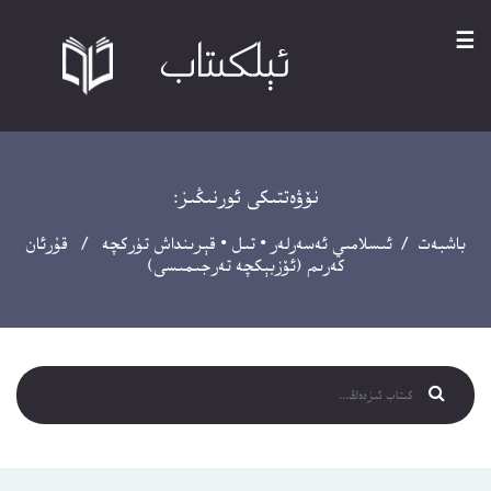
☰
نۆۋەتتىكى ئورنىڭىز:
باشبەت
/
ئىسلامىي ئەسەرلەر
•
تىل
•
قېرىنداش تۈركچە
/ قۇرئان
كەرىم (ئۆزبېكچە تەرجىمىسى)