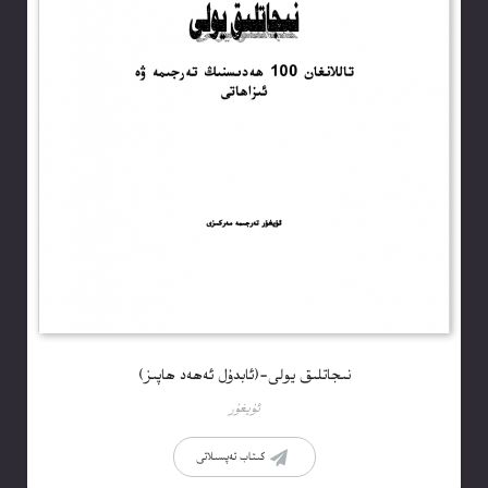
نىجاتلىق يولى-(ئابدۇل ئەھەد ھاپىز)
ئۇيغۇر
كىتاب تەپسىلاتى