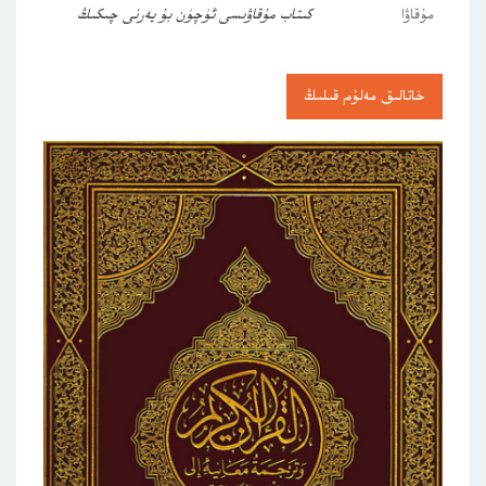
مۇقاۋا
كىتاب مۇقاۋىسى ئۈچۈن بۇ يەرنى چىكىڭ
خاتالىق مەلۇم قىلىڭ