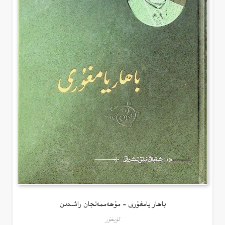
باھار يامغۇرى – مۇھەممەتجان راشىدىن
ئۇيغۇر