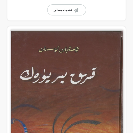
كىتاب تەپسىلاتى