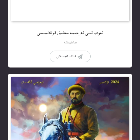
ئەرەب تىلى تەرجىمە مەشىق قوللانمىسى
Choghluq
كىتاب تەپسىلاتى