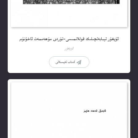
ئۇيغۇر تېبابەتچىلىك قوللانمىسى-تۇردى مۇھەممەت ئاخۇنۇم
ئۇيغۇر
كىتاب تەپسىلاتى