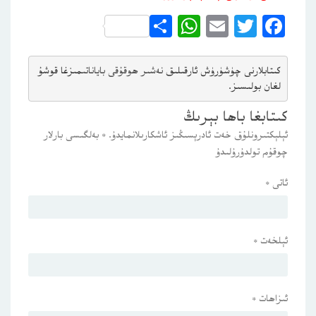
WhatsApp
Share
Email
Twitter
Facebook
كىتابلارنى چۈشۈرۈش ئارقىلىق 
نەشىر ھوقۇقى باياناتى
مىزغا قوشۇ
لغان بولىسىز.
كىتابغا باھا بېرىڭ
ئېلېكتىرونلۇق خەت ئادرېسىڭىز ئاشكارىلانمايدۇ.
*
بەلگىسى بارلار
چوقۇم تولدۇرۇلىدۇ
ئاتى
*
ئېلخەت
*
ئىزاھات
*