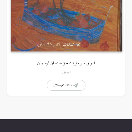
قىرىق بىر يۈرەك – ۋاھىتجان ئوسمان
ئۇيغۇر
كىتاب تەپسىلاتى