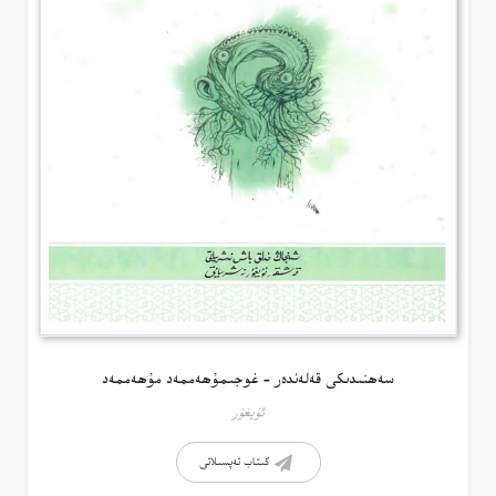
سەھنىدىكى قەلەندەر – غوجىمۇھەممەد مۇھەممەد
ئۇيغۇر
كىتاب تەپسىلاتى