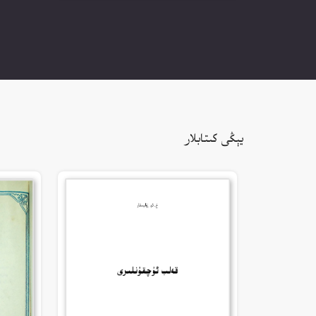
يېڭى كىتابلار