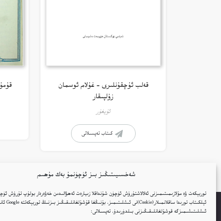
قەلب ئۇچقۇنلىرى – غۇلام ئوسمان
قۇمۇ
زۇلپىقار
ئۇيغۇر
كىتاب تەپسىلاتى
شەخسىيىتىڭىز بىز ئۈچۈنمۇ بەك مۇھىم
توربېكەت ۋە مۇلازىمىتىمىزنى ئەلالاشتۇرۇش ئۈچۈن شۇنداقلا زىيارەت ئەھۋالىدىن خەۋەردار بولۇپ تۇرۇش ئۈچۈ
ئېلكىتاب تورىدا ساقلانمىل
ئىشلىتىشىمىزگە قوشۇلغانلىقىڭىزنى بىلدۈرىدۇ. تەپسىلاتى: