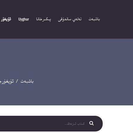
باشبەت
تەلەي ساندۇقى
پىكىرخانا
باشبەت
/
ئۇيغۇرچ