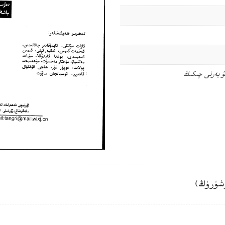
ۇ يەرنى چىكىڭ
شۈرۈڭ)