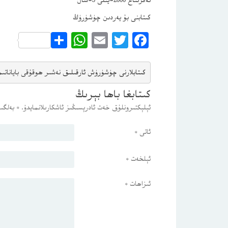
تەڭرىتاغ 2000-يىلى 5-سان
كىتابنى بۇ يەردىن چۈشۈرۈڭ
WhatsApp
Share
Email
Twitter
Facebook
كىتابلارنى چۈشۈرۈش ئارقىلىق 
نەشىر ھوقۇقى باياناتى
م
كىتابغا باھا بېرىڭ
ئېلېكتىرونلۇق خەت ئادرېسىڭىز ئاشكارىلانمايدۇ.
*
بەلگىس
ئاتى
*
ئېلخەت
*
ئىزاھات
*