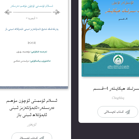
ىرلىك ھېكايىلەر 4-قىسىم
Choghluq
ئىسلام ئۈممىتى ئۈچۈن مۇھىم
دەرىسلەر-ئابدۇلئەزىز ئىبنى
كىتاب تەپسىلاتى
ئابدۇللاھ ئىبنى باز
ئۇيغۇر
كىتاب تەپسىلاتى