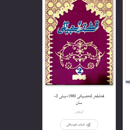
قەشقەر ئەدەبىياتى 1983-يىلى 2-
سان
ئۇيغۇر
كىتاب تەپسىلاتى