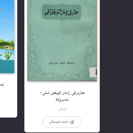
تەس
ھازىرقى زامان ئۇيغۇر تىلى-
نەسرۇللا
ئۇيغۇر
كىتاب تەپسىلاتى