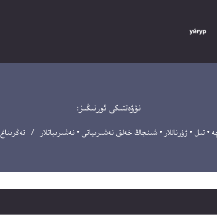
نۆۋەتتىكى ئورنىڭىز:
ە
•
تىل
•
ژۇرناللار
•
شىنجاڭ خەلق نەشىرىياتى
•
نەشىرىياتلار
/ تەڭرىتاغ 2000-يىلى 5-سا