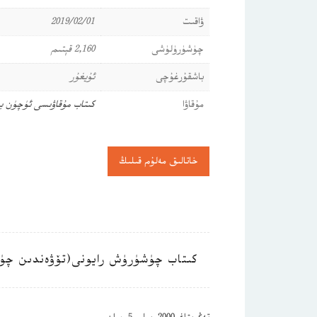
ۋاقىت
2019/02/01
چۈشۈرۈلۈشى
2,160 قېتىم
باشقۇرغۇچى
ئۇيغۇر
مۇقاۋا
كىتاب مۇقاۋىسى ئۈچۈن ب
خاتالىق مەلۇم قىلىڭ
كىتاب چۈشۈرۈش رايونى(تۆۋەندىن چۈ