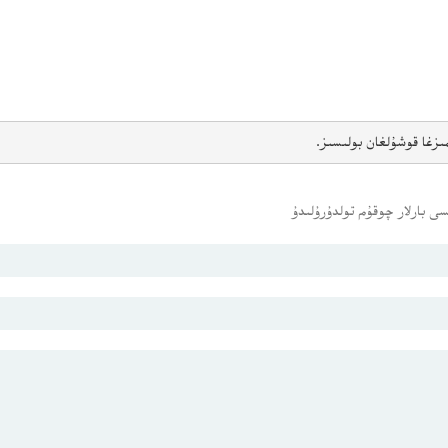
ىزغا قوشۇلغان بولىسىز.
ى بارلار چوقۇم تولدۇرۇلىدۇ