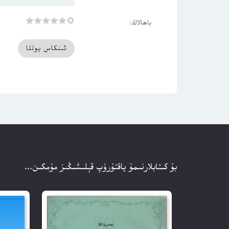
باھالاڭ:
بۇ كىتابلارنىمۇ ياقتۇرۇپ قېلىشىڭىز مۇمكىن...