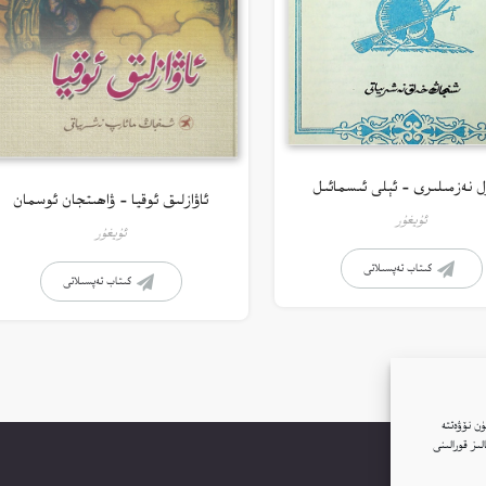
ل نەزمىلىرى – ئېلى ئىسمائىل
ئاۋازلىق ئوقيا – ۋاھىتجان ئوسمان
ئۇيغۇر
ئۇيغۇر
كىتاب تەپسىلاتى
كىتاب تەپسىلاتى
ن نۆۋەتتە
ار(Cookie)نى ئىشلىتىمىز. بۇنىڭغا قۇشۇلغانلىقىڭىز بىزنىڭ توربېكەتتە Google ئانالىز قورالىنى