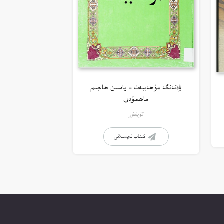
ۋەتەنگە مۇھەببەت – ياسىن ھاجىم
ماھمۇدى
ئۇيغۇر
كىتاب تەپسىلاتى