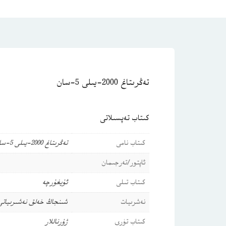
تەڭرىتاغ 2000-يىلى 5-سان
كىتاب تەپسىلاتى
كىتاب نامى
تەڭرىتاغ 2000-يىلى 5-سان
ئاپتور/تەرجىمان
كىتاب تىلى
ئۇيغۇرچە
نەشرىيات
شىنجاڭ خەلق نەشىرىياتى
كىتاب تۈرى
ژۇرناللار