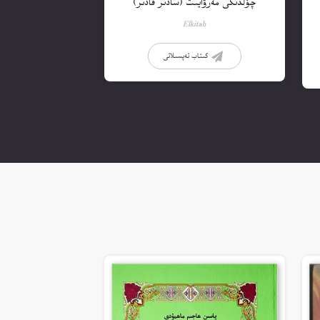
چۆلدىكى مەرۋايىت (سادىر قادىر)
Elkitab
كىتاب تەپسىلاتى