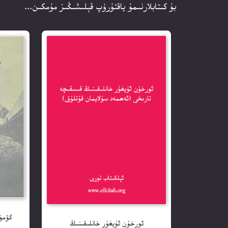
بۇ كىتابلارنىمۇ ياقتۇرۇپ قېلىشىڭىز مۇمكىن...
كۆمۈ
ئورخۇن ئۇيغۇر خانلىقىنىڭ