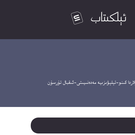
دا كىنو-تېلېۋىزىيە مەدەنىيىتى-ئىقبال تۇرسۇن