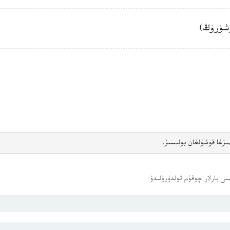
شۈرۈڭ)
ىزغا قوشۇلغان بولىسىز.
ى بارلار چوقۇم تولدۇرۇلىدۇ