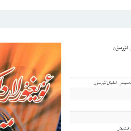
ل تۇرسۇن
ەدەنىيىتى-ئىقبال تۇرسۇن
كىتابلار