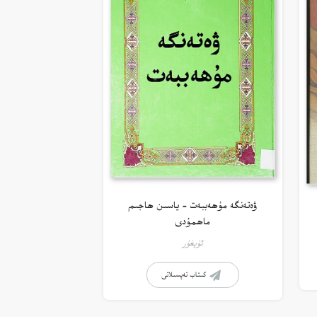
ۋەتەنگە مۇھەببەت – ياسىن ھاجىم
ماھمۇدى
ئۇيغۇر
كىتاب تەپسىلاتى