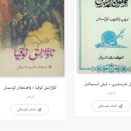
ل نەزمىلىرى – ئېلى ئىسمائىل
ئاۋازلىق ئوقيا – ۋاھىتجان ئوسمان
ئۇيغۇر
ئۇيغۇر
كىتاب تەپسىلاتى
كىتاب تەپسىلاتى