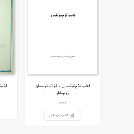
قەلب ئۇچقۇنلىرى – غۇلام ئوسمان
قۇمۇ
زۇلپىقار
ئۇيغۇر
كىتاب تەپسىلاتى