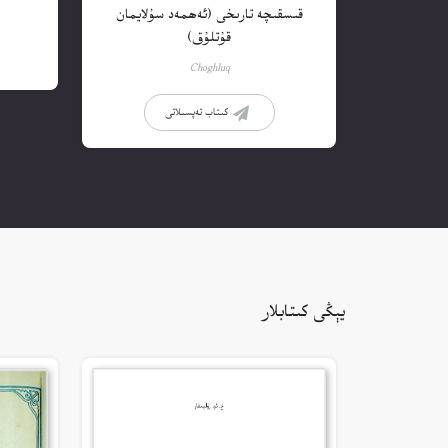
قىسقىچە تارىخى (ئەھمەد سۇلايمان
قۇتلۇق)
Choghluq
كىتاب تەپسىلاتى
يېڭى كىتابلار