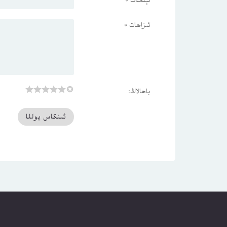
ئېلخەت
*
ئىزاھات
*
باھالاڭ: