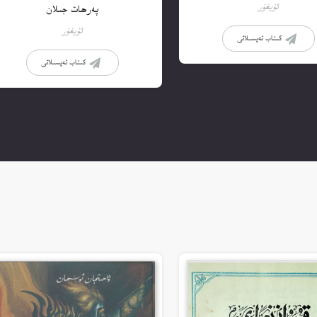
ئۇيغۇر
پەرھات جىلان
ئۇيغۇر
كىتاب تەپسىلاتى
كىتاب تەپسىلاتى