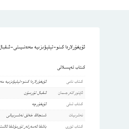
ئۇيغۇرلاردا كىنو-تېلېۋىزىيە مەدەنىيىتى-ئىقبا
كىتاب تەپسىلاتى
كىتاب نامى
ئۇيغۇرلاردا كىنو-تېلېۋىزىيە م
ئاپتور/تەرجىمان
ئىقبال تۇرسۇن
كىتاب تىلى
ئۇيغۇرچە
نەشرىيات
شىنجاڭ خەلق نەشىرىياتى
كىتاب تۈرى
باشقا ئەسەرلەر
تۇرمۇشقا ئائىت 