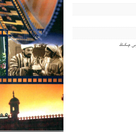
رنى چىكىڭ