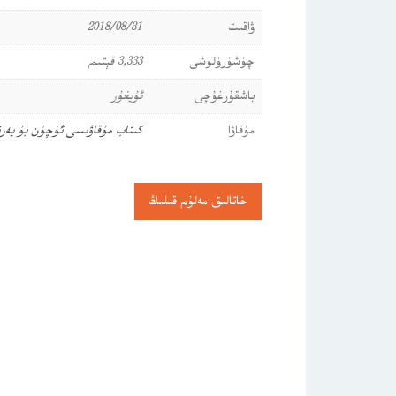
ۋاقىت
2018/08/31
چۈشۈرۈلۈشى
3,333 قېتىم
باشقۇرغۇچى
ئۇيغۇر
مۇقاۋا
كىتاب مۇقاۋىسى ئۈچۈن بۇ يە
خاتالىق مەلۇم قىلىڭ