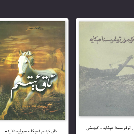
ر توغرىسىدا ھېكايە – گويىشى
ئاق ئېتىم (ھېكايە -پوۋېستلار) –