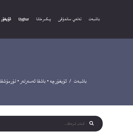
باشبەت
تەلەي ساندۇقى
پىكىرخانا
باشبەت
/
ئۇيغۇرچە
•
باشقا ئەسەرلەر
•
تۇرمۇشقا 