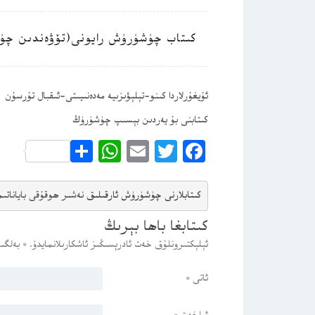
كىتاب چۈشۈرۈش رايونى(تۆۋەندىن چۈ
ئۇيغۇرلاردا كىنو-تېلېۋىزىيە مەدەنىيىتى-ئىقبال تۇرسۇن
كىتابنى بۇ يەردىن بېسىپ چۈشۈرۈڭ
WhatsApp
Share
Email
Twitter
Facebook
كىتابلارنى چۈشۈرۈش ئارقىلىق 
نەشىر ھوقۇقى باياناتى
م
كىتابغا باھا بېرىڭ
ئېلېكتىرونلۇق خەت ئادرېسىڭىز ئاشكارىلانمايدۇ.
*
بەلگىس
ئاتى
*