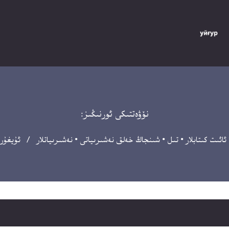
نۆۋەتتىكى ئورنىڭىز:
ئائىت كىتابلار
•
تىل
•
شىنجاڭ خەلق نەشىرىياتى
•
نەشىرىياتلار
/ ئۇيغۇرلار