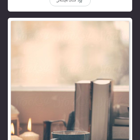
كىتاب تەپسىلاتى