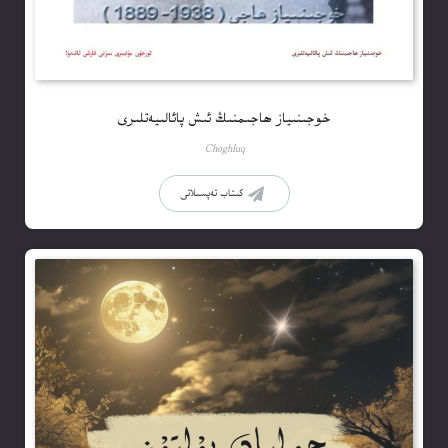
خوجىنىياز ھاجىمنىڭ ئىش پائالىيەتلىرى
Choghluq
كىتاب تەپسىلاتى