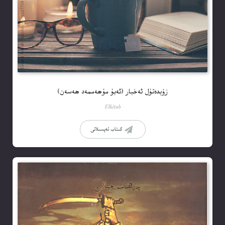
زۇبدەتۇل ئەخبار (ئەبۇ مۇھەممەد ھەسەن)
Elkitab
كىتاب تەپسىلاتى