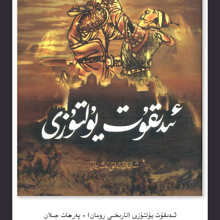
ئىدىقۇت يۇلتۇزى (تارىخىي رومان) – پەرھات جىلان