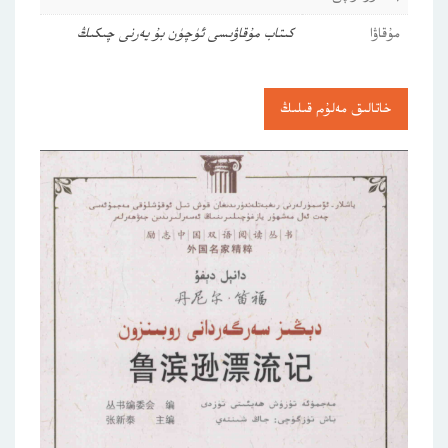
مۇقاۋا
كىتاب مۇقاۋىسى ئۈچۈن بۇ يەرنى چىكىڭ
خاتالىق مەلۇم قىلىڭ