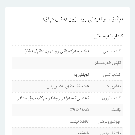
دېڭىز سەرگەردانى روبىنزون (دانېل دېفۇ)
كىتاب تەپسىلاتى
كىتاب نامى
دېڭىز سەرگەردانى روبىنزون (دانېل دېفۇ)
ئاپتور/تەرجىمان
كىتاب تىلى
ئۇيغۇرچە
نەشرىيات
شىنجاڭ خەلق نەشىرىياتى
كىتاب تۈرى
ئەدەبىي ئەسەرلەر
رومانلار
ھېكايە-پوۋىسىتلار
ۋاقىت
2017/11/22
چۈشۈرۈلۈشى
3,881 قېتىم
باشقۇرغۇچى
elkitab