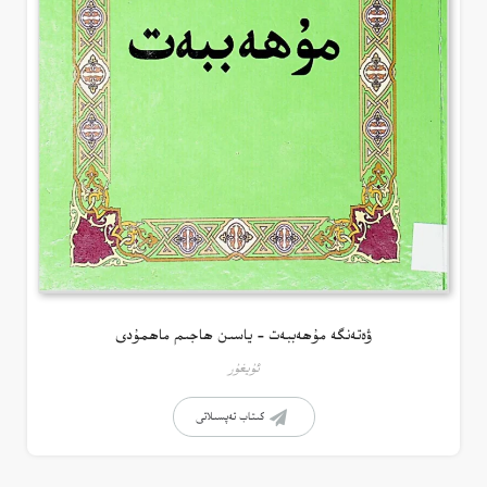
ۋەتەنگە مۇھەببەت – ياسىن ھاجىم ماھمۇدى
ئۇيغۇر
كىتاب تەپسىلاتى