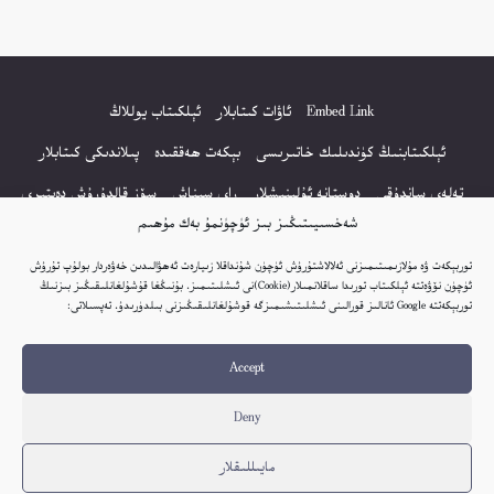
Embed Link
ئاۋات كىتابلار
ئېلكىتاب يوللاڭ
ئېلكىتابنىڭ كۈندىلىك خاتىرىسى
بېكەت ھەققىدە
پىلاندىكى كىتابلار
تەلەي ساندۇقى
دوستانە ئۇلىنىشلار
راي سىناش
سۆز قالدۇرۇش دەپتىرى
شەخسىيىتىڭىز بىز ئۈچۈنمۇ بەك مۇھىم
كۆپ سورالغان سۇئاللار
كىتاب تىزىملىكى
مەخپىيەتلىك باياناتى
توربېكەت ۋە مۇلازىمىتىمىزنى ئەلالاشتۇرۇش ئۈچۈن شۇنداقلا زىيارەت ئەھۋالىدىن خەۋەردار بولۇپ تۇرۇش
نەشىر ھوقۇقى باياناتى
ئۈچۈن نۆۋەتتە ئېلكىتاب تورىدا ساقلانمىلار(Cookie)نى ئىشلىتىمىز. بۇنىڭغا قۇشۇلغانلىقىڭىز بىزنىڭ
توربېكەتتە Google ئانالىز قورالىنى ئىشلىتىشىمىزگە قوشۇلغانلىقىڭىزنى بىلدۈرىدۇ. تەپسىلاتى:
© 2017-2026 تور بېكەتنىڭ بارلىق ھوقۇقى ئېلكىتاب تورى غا مەنسۇپ.
Accept
تور بېكەت ھەققىدە تەكلىپ - پىكىر بولسا، تۆۋەندىكى ئېلخەت ئارقىلىق بېكەت
باشلىقى بىلەن بىۋاستە ئالاقە قىلىڭ: elkitabtori@gmail.com
Deny
ھەر كۈنى يېڭى كىتابلار قوشۇلىۋاتىدۇ...
مايىللىقلار