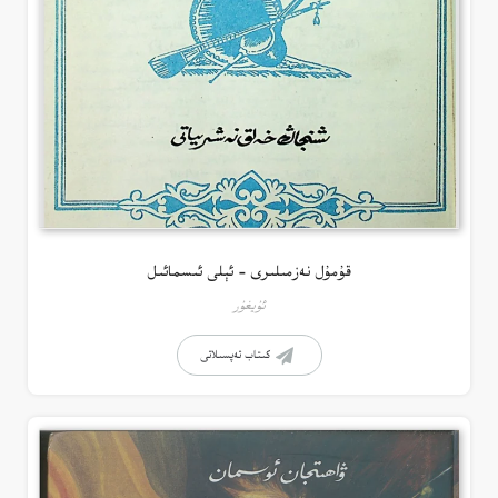
قۇمۇل نەزمىلىرى – ئېلى ئىسمائىل
ئۇيغۇر
كىتاب تەپسىلاتى