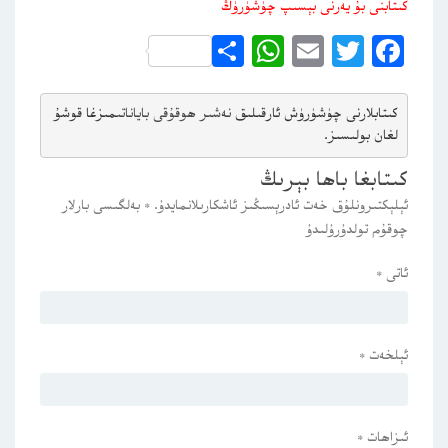
كىتابنى بۇ يەرنى بېسىپ چۈشۈرۈڭ
WhatsApp
Share
Email
Twitter
Facebook
كىتابلارنى چۈشۈرۈش ئارقىلىق 
نەشىر ھوقۇقى باياناتى
مىزغا قوشۇ
لغان بولىسىز.
كىتابغا باھا بېرىڭ
ئېلېكتىرونلۇق خەت ئادرېسىڭىز ئاشكارىلانمايدۇ.
*
بەلگىسى بارلار
چوقۇم تولدۇرۇلىدۇ
ئاتى
*
ئېلخەت
*
ئىزاھات
*