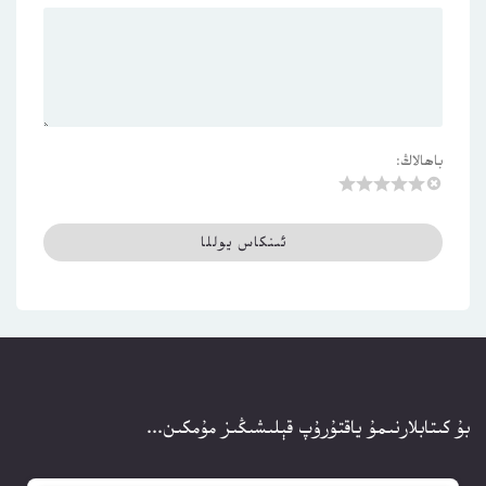
باھالاڭ:
بۇ كىتابلارنىمۇ ياقتۇرۇپ قېلىشىڭىز مۇمكىن...