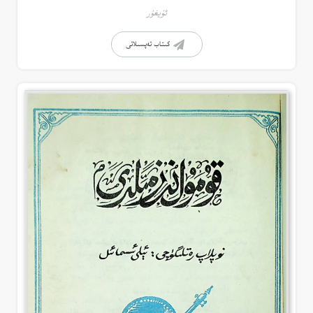
ئۇيغۇر
كىتاب تەپسىلاتى