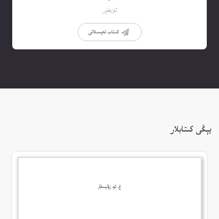
ئۇيغۇر
كىتاب تەپسىلاتى
يېڭى كىتابلار