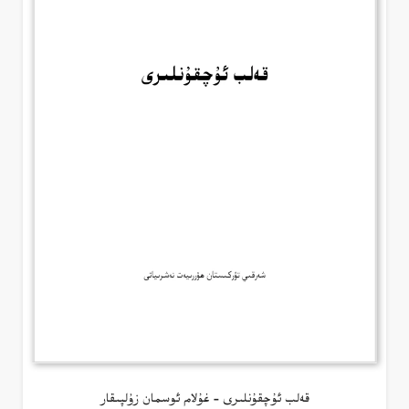
قەلب ئۇچقۇنلىرى – غۇلام ئوسمان زۇلپىقار