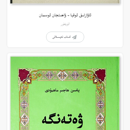
ئاۋازلىق ئوقيا – ۋاھىتجان ئوسمان
ئۇيغۇر
كىتاب تەپسىلاتى