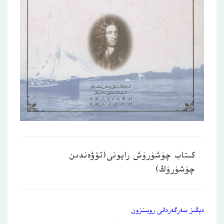
كىتاب چۈشۈرۈش رايونى(تۆۋەندىن
چۈشۈرۈڭ)
دېڭىز سەرگەردانى روبىنزون