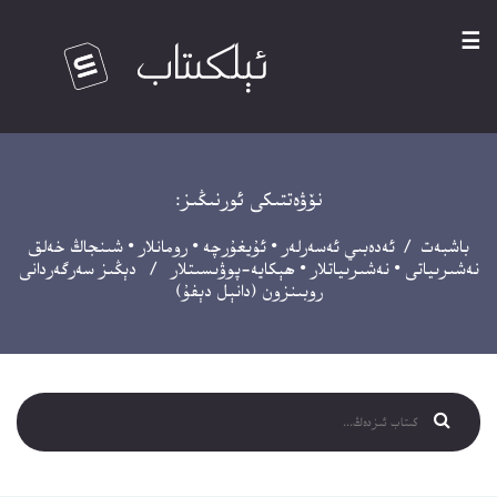
☰
نۆۋەتتىكى ئورنىڭىز:
باشبەت
/
ئەدەبىي ئەسەرلەر
•
ئۇيغۇرچە
•
رومانلار
•
شىنجاڭ خەلق
نەشىرىياتى
•
نەشىرىياتلار
•
ھېكايە-پوۋىسىتلار
/ دېڭىز سەرگەردانى
روبىنزون (دانېل دېفۇ)