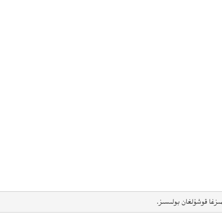
ىزغا قوشۇلغان بولىسىز.