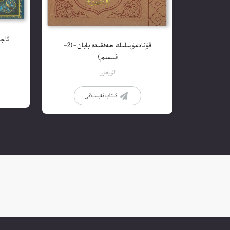
ئاجا
قۇتادغۇبىلىك ھەققىدە بايان-(2-
قىسىم)
ئۇيغۇر
كىتاب تەپسىلاتى