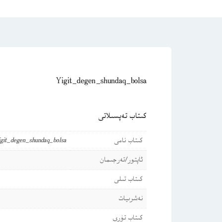
Yigit_degen_shundaq_bolsa
كىتاب تەپسىلاتى
كىتاب نامى
igit_degen_shundaq_bolsa
ئاپتور/تەرجىمان
كىتاب تىلى
نەشرىيات
كىتاب تۈرى