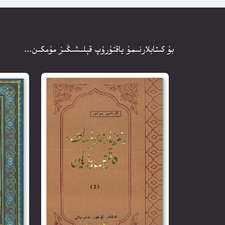
بۇ كىتابلارنىمۇ ياقتۇرۇپ قېلىشىڭىز مۇمكىن...