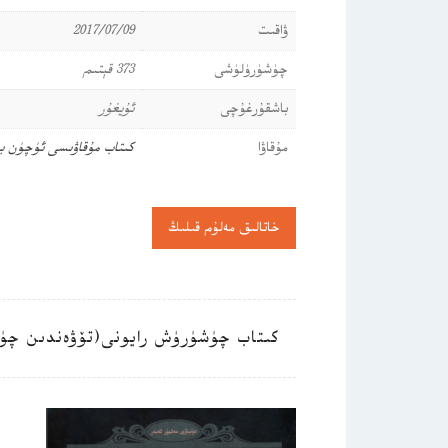
ۋاقىت
2017/07/09
چۈشۈرۈلۈشى
373 قېتىم
باشقۇرغۇچى
ئۇيغۇر
مۇقاۋا
كىتاب مۇقاۋىسى ئۈچۈن ب
خاتالىق مەلۇم قىلىڭ
كىتاب چۈشۈرۈش رايونى(تۆۋەندىن چۈ