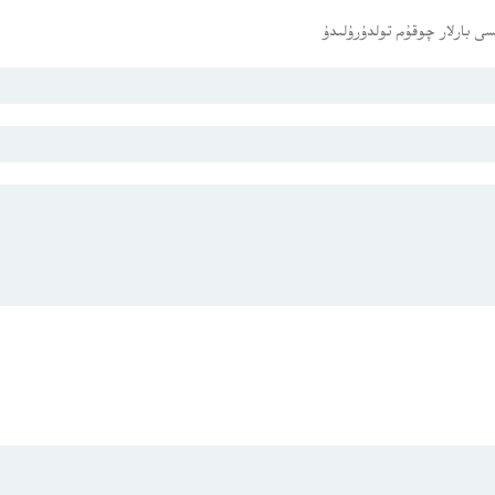
ى بارلار چوقۇم تولدۇرۇلىدۇ