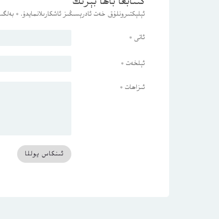
كىتابغا باھا بېرىڭ
ئېلېكتىرونلۇق خەت ئادرېسىڭىز ئاشكارىلانمايدۇ.
*
بەلگىس
ئاتى
*
ئېلخەت
*
ئىزاھات
*