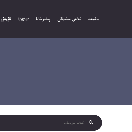
باشبەت
تەلەي ساندۇقى
پىكىرخانا