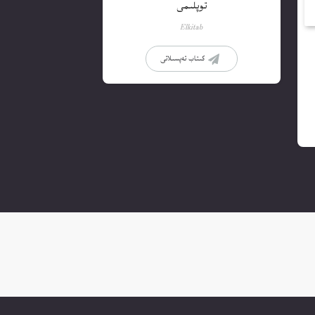
توپلىمى
Elkitab
كىتاب تەپسىلاتى