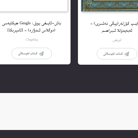
باش-ئايىغى يوق: Google ھېكايەسى
يىپ كۆزلەر(يېڭى نەشىرى) –
(دوگلاس ئىدۋارد) – [ئامېرىكا]
ئەبەيدۇللا ئىبراھىم
Choghluq
ئۇيغۇر
كىتاب تەپسىلاتى
كىتاب تەپسىلاتى