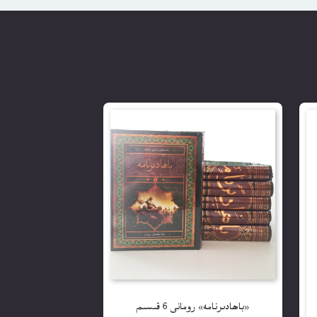
«باھادىرنامە» رومانى 6 قىسىم