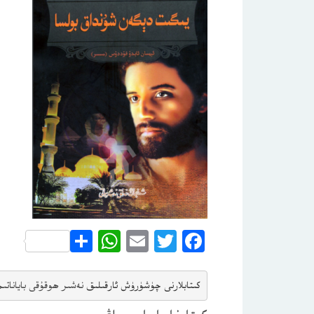
WhatsApp
Share
Email
Twitter
Facebook
كىتابلارنى چۈشۈرۈش ئارقىلىق 
نەشىر ھوقۇقى باياناتى
م