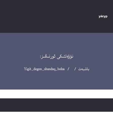
نۆۋەتتىكى ئورنىڭىز:
باشبەت
/ / Yigit_degen_shundaq_bolsa