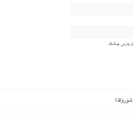
ۇ يەرنى چىكىڭ
شۈرۈڭ)