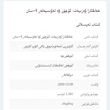
خەلقئارا ۋەزىيەت: ئۇچۇر ۋە تەۋسىيەلەر 4-سان
كىتاب تەپسىلاتى
كىتاب نامى
خەلقئارا ۋەزىيەت: ئۇچۇر ۋە تەۋسىيەلەر 4-سان
ئاپتور/تەرجىمان
ئاپتورى نامەلۇم/يوق ياكى كۆپ ئاپتور
كىتاب تىلى
ئۇيغۇرچە
نەشرىيات
ئۇيغۇر تەتقىقات ئىنىستىتۇتى
كىتاب تۈرى
دوكلاتلار
ۋاقىت
2020/12/08
چۈشۈرۈلۈشى
1,564 قېتىم
باشقۇرغۇچى
choghluq