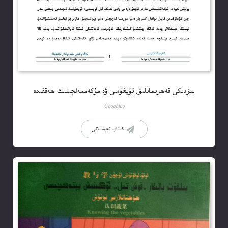
بىزدىكى قەھرىمانلىق تۇيغۇسى ۋە مۇكەممەلچىلىك ھەققىدە
Choghluq
كىتاب تەپسىلاتى