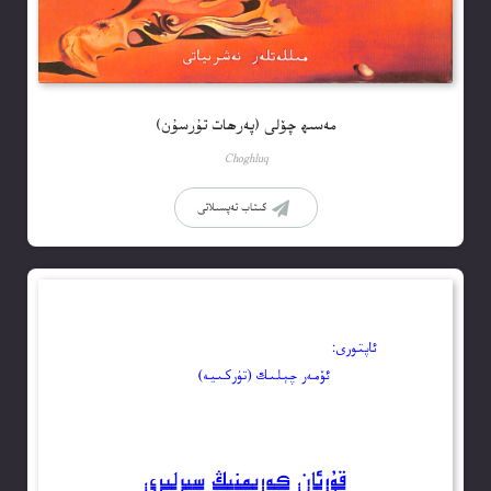
مەسىھ چۆلى (پەرھات تۇرسۇن)
Choghluq
كىتاب تەپسىلاتى