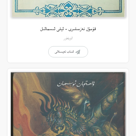
قۇمۇل نەزمىلىرى – ئېلى ئىسمائىل
ئۇيغۇر
كىتاب تەپسىلاتى