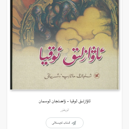
ئاۋازلىق ئوقيا – ۋاھىتجان ئوسمان
ئۇيغۇر
كىتاب تەپسىلاتى