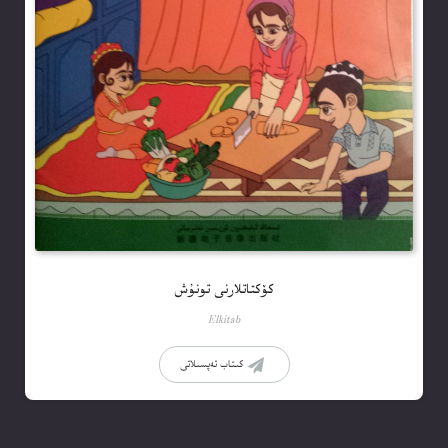
كۆكتاتلارنى تونۇش
Elkitab
كىتاب تەپسىلاتى