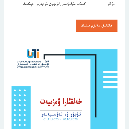
مۇقاۋا
كىتاب مۇقاۋىسى ئۈچۈن بۇ يەرنى چىكىڭ
خاتالىق مەلۇم قىلىڭ