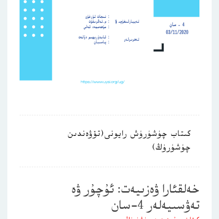
كىتاب چۈشۈرۈش رايونى(تۆۋەندىن
چۈشۈرۈڭ)
خەلقئارا ۋەزىيەت: ئۇچۇر ۋە
تەۋسىيەلەر 4-سان