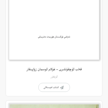
قەلب ئۇچقۇنلىرى – غۇلام ئوسمان زۇلپىقار
ئۇيغۇر
كىتاب تەپسىلاتى