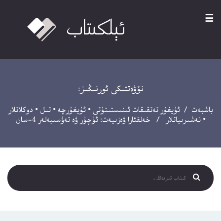
☰
نۆۋەتتىكى ئورنىڭىز:
باشبەت
/
ئۇيغۇر تەتقىقات ئىنىستىتۇتى
•
ئۇيغۇرچە
•
تىل
•
دوكلاتلار
•
نەشىرىياتلار
/ خەلقئارا ۋەزىيەت: ئۇچۇر ۋە تەۋسىيەلەر 4-سان