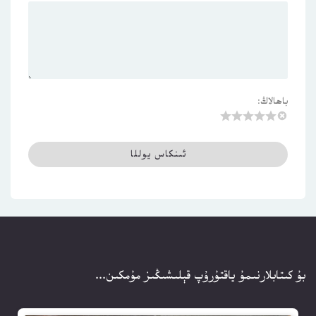
باھالاڭ:
بۇ كىتابلارنىمۇ ياقتۇرۇپ قېلىشىڭىز مۇمكىن...