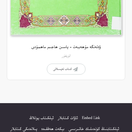
ۋەتەنگە مۇھەببەت – ياسىن ھاجىم ماھمۇدى
ئۇيغۇر
كىتاب تەپسىلاتى
Embed Link
ئاۋات كىتابلار
ئېلكىتاب يوللاڭ
ئېلكىتابنىڭ كۈندىلىك خاتىرىسى
بېكەت ھەققىدە
پىلاندىكى كىتابلار