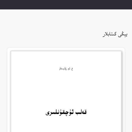
يېڭى كىتابلار