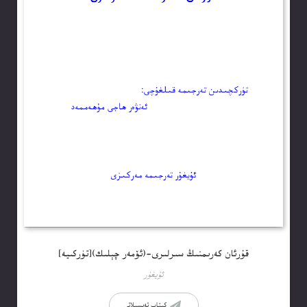
قۇرئان كەرىمنىڭ سىرلىرى-(ئۆمەر چېلىك)[تۈركىيە]
ئۇيغۇر
كىتاب تەپسىلاتى